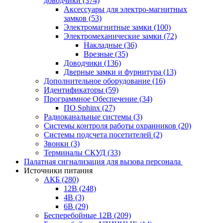
доводчики
(374)
Аксессуары для электро-магнитных
замков
(53)
Электромагнитные замки
(100)
Электромеханические замки
(72)
Накладные
(36)
Врезные
(35)
Доводчики
(136)
Дверные замки и фурнитура
(13)
Дополнительное оборудование
(16)
Идентификаторы
(59)
Программное Обеспечение
(34)
ПО Sphinx
(27)
Радиоканальные системы
(3)
Системы контроля работы охранников
(20)
Системы подсчета посетителей
(2)
Звонки
(3)
Терминалы СКУД
(33)
Палатная сигнализация для вызова персонала
Источники питания
АКБ
(280)
12В
(248)
4В
(3)
6В
(29)
Бесперебойные 12В
(209)