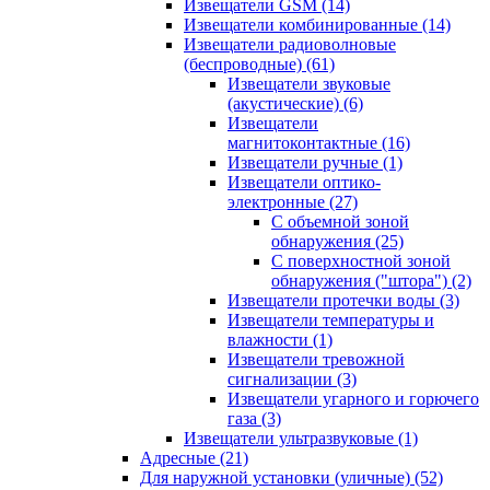
Извещатели GSM
(14)
Извещатели комбинированные
(14)
Извещатели радиоволновые
(беспроводные)
(61)
Извещатели звуковые
(акустические)
(6)
Извещатели
магнитоконтактные
(16)
Извещатели ручные
(1)
Извещатели оптико-
электронные
(27)
С объемной зоной
обнаружения
(25)
С поверхностной зоной
обнаружения ("штора")
(2)
Извещатели протечки воды
(3)
Извещатели температуры и
влажности
(1)
Извещатели тревожной
сигнализации
(3)
Извещатели угарного и горючего
газа
(3)
Извещатели ультразвуковые
(1)
Адресные
(21)
Для наружной установки (уличные)
(52)