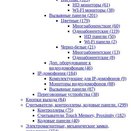
HD мониторы
(61)
WI-FI мониторы
(38)
Вызывные панели
(201)
Цветные
(179)
Многоабоненсткие
(60)
Одноабонентские
(119)
HD панели
(50)
Wi-Fi панели
(2)
Черно-белые
(21)
Многоабонентские
(13)
Одноабонентские
(8)
Доп. оборудование к
видеодомофонам
(46)
IP-домофония
(184)
Комплектующие для IP-домофонов
(9)
Мониторы видеодомофонов
(88)
Вызывные панели
(87)
Переговорные устройства
(38)
Кнопки выхода
(84)
Считыватели, контроллеры, кодовые панели.
(299)
Контроллеры
(75)
Считыватели Touch Memory, Proximity
(182)
Кодовые панели
(40)
Электромагнитные, механические замки,