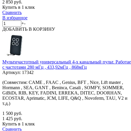
2 850 руб.
Купить в 1 клик
Сравнить
В избранное
+
-
ДОБАВИТЬ
В КОРЗИНУ
Мультичастотный универсальный 4-х канальный пульт. Работае
с частотами 280 мГц , 433,92мГц , 868мГц
Артикул:
17342
(Совместим: CAME , FAAC , Genius, BFT , Nice, Lift master ,
Hormann , SEA, GANT , Beninca, Casali , SOMFY, SOMMER,
GiBiDi, RIB, KEY, FADINI, ERREKA, DITEC, DOORHAN,
ECOSTAR, Aprimatic, JCM, LIFE, Q&Q , Novoferm, TAU, V2 и
т.д.)
1 500 руб.
1 425 руб.
Купить в 1 клик
Сравнить