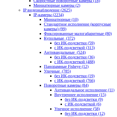
Скоростные поворотные камеры
(18)
Миниатюрные камеры
(2)
IP видеонаблюдение
(2625)
IP-камеры
(2234)
Миниатюрные
(10)
Стандартное исполнение (корпусные
камеры)
(99)
Фиксированные малогабаритные
(80)
Купольные
(372)
без ИК-подсветки
(59)
с ИК-подсветкой
(313)
Антивандальные
(524)
без ИК-подсветки
(36)
с ИК-подсветкой
(488)
Панорамные Fisheye
(12)
Уличные
(785)
без ИК-подсветки
(19)
с ИК-подсветкой
(766)
Поворотные камеры
(84)
Антивандальное исполнение
(11)
Внутреннее исполнение
(15)
без ИК-подсветки
(9)
с ИК-подсветкой
(6)
Уличное исполнение
(58)
без ИК-подсветки
(12)