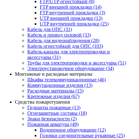
FTP/UTP огнестойкий
(8)
FTP внешней прокладки
(14)
FTP внутренней прокладки
(3)
UTP внешней прокладки
(13)
UTP внутренней прокладки
(25)
Кабель для ОПС
(31)
Кабель и провод силовой
(33)
Кабель для видеонаблюдения
(28)
Кабель огнестойкий для ОПС
(103)
Кабель-каналы для электропроводки и
аксессуары
(31)
Трубы для электропроводки и аксессуары
(51)
Электроустановочное оборудование
(34)
Монтажные и расходные материалы
Шкафы телекоммуникационные
(46)
Коммутационные изделия
(13)
Расходные материалы
(15)
Крепежные изделия
(67)
Средства пожаротушения
Гидранты пожарные
(13)
Огнезащитные составы
(18)
Знаки безопасности
(2)
Пожарная арматура
(49)
Водопенное оборудование
(12)
Головки соединительные рукавные
(25)