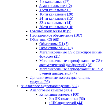
4-х канальные
(27)
8-ми канальные
(12)
12-ти канальные
(1)
16-ти канальные
(20)
24-ти канальные
(15)
32-х канальные
(14)
50-ти канальные
(10)
Готовые комплекты IP
(5)
Программное обеспечение
(107)
Обективы CS
(68)
Объективы D1
(5)
Объективы M12
(10)
Мегапиксельные CS c фиксированным
фокусом
(21)
Мегапиксельные вариофокальные CS c
автоматической диафрагмой
(28)
Мегапиксельные вариофокальные CS c
ручной диафрагмой
(4)
Дополнительные аксессуары, опции,
модули.
(93)
Аналоговое видеонаблюдение
(587)
Аналоговые камеры
(403)
Купольные камеры
(100)
без ИК-подсветки
(56)
с ИК-подсветкой
(44)