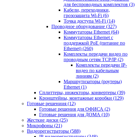
для беспроводных комплектов
(3)
Кабели, переходники,
грозозащита Wi-Fi
(6)
Точка доступа Wi-Fi
(14)
Проводное оборудование
(327)
Коммутаторы Ethernet
(64)
Коммутаторы Ethernet с
поддержкой PoE (питание по
Ethernet)
(260)
Комплекты передачи видео по
проводным сетям TCP/IP
(2)
Комплекты передачи IP-
видео по кабельным
линиям
(2)
Маршрутизаторы (роутеры)
Ethernet
(1)
Сплиттеры, инжекторы, конвертеры
(39)
Кронштейны, монтажные коробки
(129)
Готовые решениия
(12)
Готовые решения для ОФИСА
(2)
Готовые решения для ДОМА
(10)
Жесткие диски
(25)
Микрофоны
(21)
Видеорегистраторы
(588)
IP-видеорегистраторы
(348)