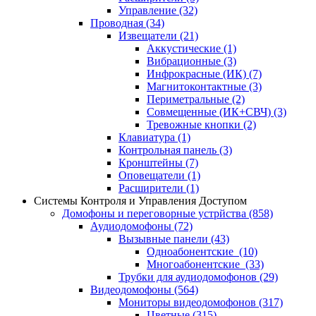
Управление
(32)
Проводная
(34)
Извещатели
(21)
Аккустические
(1)
Вибрационные
(3)
Инфрокрасные (ИК)
(7)
Магнитоконтактные
(3)
Периметральные
(2)
Совмещенные (ИК+СВЧ)
(3)
Тревожные кнопки
(2)
Клавиатура
(1)
Контрольная панель
(3)
Кронштейны
(7)
Оповещатели
(1)
Расширители
(1)
Системы Контроля и Управления Доступом
Домофоны и переговорные устрйства
(858)
Аудиодомофоны
(72)
Вызывные панели
(43)
Одноабонентские
(10)
Многоабонентские
(33)
Трубки для аудиодомофонов
(29)
Видеодомофоны
(564)
Мониторы видеодомофонов
(317)
Цветные
(315)