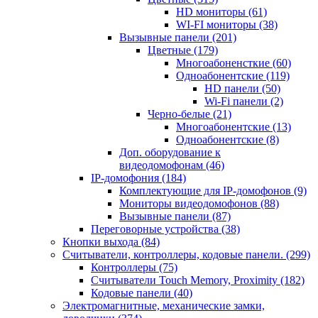
HD мониторы
(61)
WI-FI мониторы
(38)
Вызывные панели
(201)
Цветные
(179)
Многоабоненсткие
(60)
Одноабонентские
(119)
HD панели
(50)
Wi-Fi панели
(2)
Черно-белые
(21)
Многоабонентские
(13)
Одноабонентские
(8)
Доп. оборудование к
видеодомофонам
(46)
IP-домофония
(184)
Комплектующие для IP-домофонов
(9)
Мониторы видеодомофонов
(88)
Вызывные панели
(87)
Переговорные устройства
(38)
Кнопки выхода
(84)
Считыватели, контроллеры, кодовые панели.
(299)
Контроллеры
(75)
Считыватели Touch Memory, Proximity
(182)
Кодовые панели
(40)
Электромагнитные, механические замки,