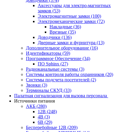
доводчики
(374)
Аксессуары для электро-магнитных
замков
(53)
Электромагнитные замки
(100)
Электромеханические замки
(72)
Накладные
(36)
Врезные
(35)
Доводчики
(136)
Дверные замки и фурнитура
(13)
Дополнительное оборудование
(16)
Идентификаторы
(59)
Программное Обеспечение
(34)
ПО Sphinx
(27)
Радиоканальные системы
(3)
Системы контроля работы охранников
(20)
Системы подсчета посетителей
(2)
Звонки
(3)
Терминалы СКУД
(33)
Палатная сигнализация для вызова персонала
Источники питания
АКБ
(280)
12В
(248)
4В
(3)
6В
(29)
Бесперебойные 12В
(209)