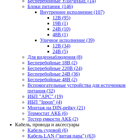
Бесперебойные УЛИЧНЫЕ
(14)
Блоки питания
(146)
Внутреннее исполнение
(107)
12В
(95)
19В
(1)
24В
(10)
48В
(1)
Уличное исполнение
(39)
12В
(34)
24В
(5)
Для видеонаблюдения
(8)
Бесперебойные 18В
(2)
Бесперебойные 220В
(24)
Бесперебойные 24В
(36)
Бесперебойные 48В
(2)
Вспомогательные устройства для источников
питания
(32)
ИБП "APC"
(19)
ИБП "Ippon"
(4)
Монтаж на DIN-рейку
(21)
Термостат АКБ
(6)
Тестер емкости АКБ
(2)
Кабель, провода и аксессуары
Кабель судовой
(6)
Кабель LAN ("витая пара")
(63)