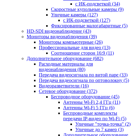
с ИК-подсветкой
(34)
Скоростные купольные камеры
(9)
Уличные камеры
(127)
с ИК-подсветкой
(127)
Фиксированные малогабаритные
(5)
HD-SDI видеонаблюдение
(43)
Мониторы видеонаблюдения
(39)
Мониторы компьютерные
(26)
Профессиональные для видео
(13)
Соотношение сторон 16:9
(11)
Дополнительное оборудование
(682)
Расходные материалы для
видеонаблюдения
(80)
Передача видеосигнала по витой паре
(33)
Передача видеосигнала по оптоволокну
(5)
Видеоразветвители
(16)
Сетевое оборудование
(372)
Беспроводное оборудование
(45)
Антенны Wi-Fi 2,4 ГГц
(11)
Антенны Wi-Fi 5 ГГц
(6)
Беспроводные комплекты
передачи IP-видео по Wi-Fi
(5)
Уличные "точка-точка"
(2)
Уличные до 7 камер
(3)
Дополнительное оборудование