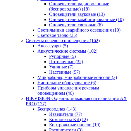
Оповещатели радиоволновые
(беспроводные)
(18)
Оповещатели звуковые
(13)
Оповещатели комбинированные
(10)
Оповещатели световые
(6)
Светильники аварийного освещения
(10)
Световое табло
(35)
Системы речевого оповещения
(162)
Аксессуары
(5)
Аккустические системы
(102)
Рупорные
(5)
Потолочные
(32)
Уличные
(7)
Настенные
(57)
Микрофоны, микрофонные консоли
(3)
Настольное оборудование
(6)
Приборы управления речевым
оповещением
(46)
HIKVISION Охранно-пожарная сигнализация AX
PRO
(177)
Беспроводная
(143)
Извещатели
(77)
Комплекты Kit
(12)
Контрольные панели
(19)
Расширители
(3)