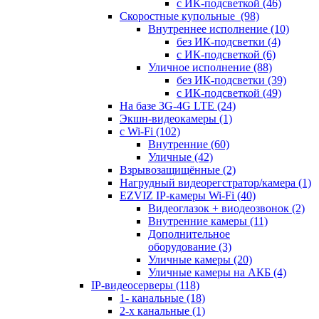
с ИК-подсветкой
(46)
Скоростные купольные
(98)
Внутреннее исполнение
(10)
без ИК-подсветки
(4)
с ИК-подсветкой
(6)
Уличное исполнение
(88)
без ИК-подсветки
(39)
с ИК-подсветкой
(49)
На базе 3G-4G LTE
(24)
Экшн-видеокамеры
(1)
с Wi-Fi
(102)
Внутренние
(60)
Уличные
(42)
Взрывозащищённые
(2)
Нагрудный видеорегстратор/камера
(1)
EZVIZ IP-камеры Wi-Fi
(40)
Видеоглазок + виодеозвонок
(2)
Внутренние камеры
(11)
Дополнительное
оборудование
(3)
Уличные камеры
(20)
Уличные камеры на АКБ
(4)
IP-видеосерверы
(118)
1- канальные
(18)
2-х канальные
(1)