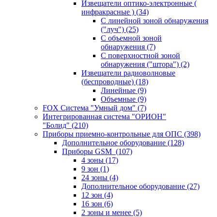
Извещатели оптико-электронные (
инфракрасные )
(34)
С линейной зоной обнаружения
("луч")
(25)
С объемной зоной
обнаружения
(7)
С поверхностной зоной
обнаружения ("штора")
(2)
Извещатели радиоволновые
(беспроводные)
(18)
Линейные
(9)
Объемные
(9)
FOX Система "Умный дом"
(7)
Интегрированная система "ОРИОН"
"Болид"
(210)
Приборы приемно-контрольные для ОПС
(398)
Дополнительное оборудование
(128)
Приборы GSM
(107)
4 зоны
(17)
9 зон
(1)
24 зоны
(4)
Дополнительное оборудование
(27)
12 зон
(4)
16 зон
(6)
2 зоны и менее
(5)