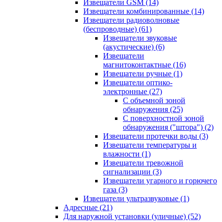
Извещатели GSM
(14)
Извещатели комбинированные
(14)
Извещатели радиоволновые
(беспроводные)
(61)
Извещатели звуковые
(акустические)
(6)
Извещатели
магнитоконтактные
(16)
Извещатели ручные
(1)
Извещатели оптико-
электронные
(27)
С объемной зоной
обнаружения
(25)
С поверхностной зоной
обнаружения ("штора")
(2)
Извещатели протечки воды
(3)
Извещатели температуры и
влажности
(1)
Извещатели тревожной
сигнализации
(3)
Извещатели угарного и горючего
газа
(3)
Извещатели ультразвуковые
(1)
Адресные
(21)
Для наружной установки (уличные)
(52)