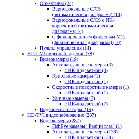
Объективы
(24)
Вариофокальные C/CS
(автоматическая диафрагма)
(10)
Вариофокальные C/CS с ИК-
коррекцией (автоматическая
диафрагма)
(4)
С фиксированным фокусным М12
(фиксированная диафрагма)
(10)
Пульты управления
(14)
HD-CVI видеонаблюдение
(38)
Видеокамеры
(19)
Антивандальные камеры
(3)
с ИК-подсветкой
(3)
Купольные камеры
(1)
с ИК-подсветкой
(1)
Скоростные поворотные камеры
(1)
с ИК-подсветкой
(1)
Уличные камеры
(7)
с ИК-подсветкой
(7)
Видеорегистраторы
(19)
HD-TVI видеонаблюдение
(287)
Видеокамеры
(287)
FishEye камеры "Рыбий глаз"
(1)
Антивандальные камеры
(138)
с ИК-подсветкой
(138)