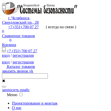
г. Челябинск,
Свердловский пр., 28
+7 (351) 700 07 27
( всегда на связи )
0
Сравнение товаров
0
Корзина
+7 (351) 700 07 27
вход
/
регистрация
вход
/
регистрация
Каталог товаров
заказать звонок
vk
✖
запросить прайс
Меню
Проектирование и монтаж
О нас