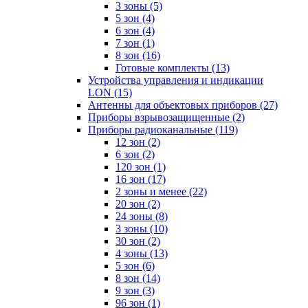
3 зоны
(5)
5 зон
(4)
6 зон
(4)
7 зон
(1)
8 зон
(16)
Готовые комплекты
(13)
Устройства управления и индикации
LON
(15)
Антенны для объектовых приборов
(27)
Приборы взрывозащищенные
(2)
Приборы радиоканальные
(119)
12 зон
(2)
6 зон
(2)
120 зон
(1)
16 зон
(17)
2 зоны и менее
(22)
20 зон
(2)
24 зоны
(8)
3 зоны
(10)
30 зон
(2)
4 зоны
(13)
5 зон
(6)
8 зон
(14)
9 зон
(3)
96 зон
(1)