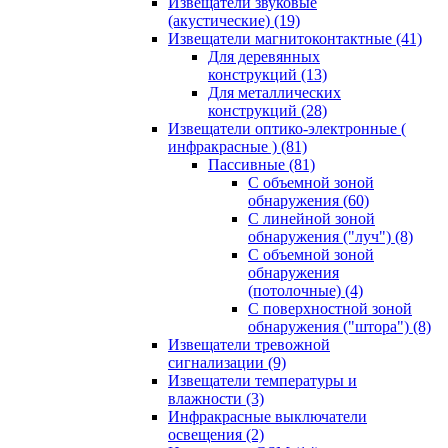
Извещатели звуковые
(акустические)
(19)
Извещатели магнитоконтактные
(41)
Для деревянных
конструкций
(13)
Для металлических
конструкций
(28)
Извещатели оптико-электронные (
инфракрасные )
(81)
Пассивные
(81)
С объемной зоной
обнаружения
(60)
С линейной зоной
обнаружения ("луч")
(8)
С объемной зоной
обнаружения
(потолочные)
(4)
С поверхностной зоной
обнаружения ("штора")
(8)
Извещатели тревожной
сигнализации
(9)
Извещатели температуры и
влажности
(3)
Инфракрасные выключатели
освещения
(2)