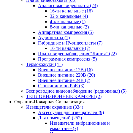
Платы видеозахвата
(63)
Аналоговые видеоплаты
(23)
16-ти канальные
(16)
32-х канальные
(4)
4-х канальные
(1)
8-ми канальные
(2)
Аппаратная компрессия
(5)
Аудиоплаты
(1)
Гибридные и IP-видеоплаты
(7)
16-ти канальные
(7)
Платы видеонаблюдения "Линия"
(22)
Программная компрессия
(5)
Термокожухи
(41)
Внешнее питание 12В
(16)
Внешнее питание 220В
(20)
Внешнее питание 24В
(2)
С питанием по PoE
(3)
Беспроводное видеонаблюдение (радиоканал)
(5)
ТЕПЛОВИЗИОННЫЕ КАМЕРЫ
(2)
Охранно-Пожарная Сигнализация
Извещатели охранные
(334)
Аксессуары для извещателей
(9)
Для помещений
(252)
Извещатели вибрационные и
емкостные
(7)