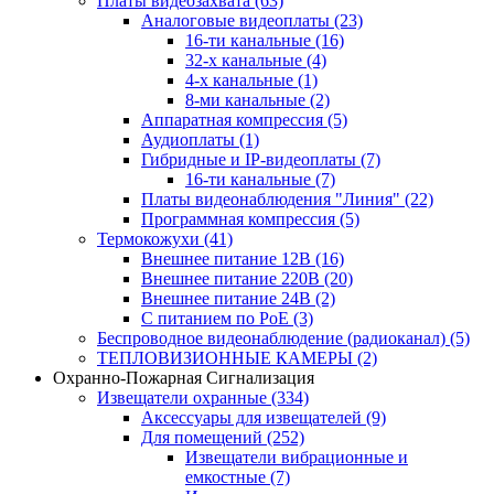
Платы видеозахвата
(63)
Аналоговые видеоплаты
(23)
16-ти канальные
(16)
32-х канальные
(4)
4-х канальные
(1)
8-ми канальные
(2)
Аппаратная компрессия
(5)
Аудиоплаты
(1)
Гибридные и IP-видеоплаты
(7)
16-ти канальные
(7)
Платы видеонаблюдения "Линия"
(22)
Программная компрессия
(5)
Термокожухи
(41)
Внешнее питание 12В
(16)
Внешнее питание 220В
(20)
Внешнее питание 24В
(2)
С питанием по PoE
(3)
Беспроводное видеонаблюдение (радиоканал)
(5)
ТЕПЛОВИЗИОННЫЕ КАМЕРЫ
(2)
Охранно-Пожарная Сигнализация
Извещатели охранные
(334)
Аксессуары для извещателей
(9)
Для помещений
(252)
Извещатели вибрационные и
емкостные
(7)