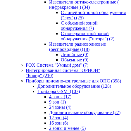
Извещатели оптико-электронные (
инфракрасные )
(34)
С линейной зоной обнаружения
("луч")
(25)
С объемной зоной
обнаружения
(7)
С поверхностной зоной
обнаружения ("штора")
(2)
Извещатели радиоволновые
(беспроводные)
(18)
Линейные
(9)
Объемные
(9)
FOX Система "Умный дом"
(7)
Интегрированная система "ОРИОН"
"Болид"
(210)
Приборы приемно-контрольные для ОПС
(398)
Дополнительное оборудование
(128)
Приборы GSM
(107)
4 зоны
(17)
9 зон
(1)
24 зоны
(4)
Дополнительное оборудование
(27)
12 зон
(4)
16 зон
(6)
2 зоны и менее
(5)