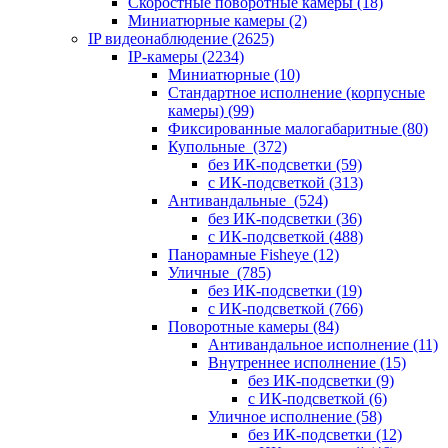
Скоростные поворотные камеры
(18)
Миниатюрные камеры
(2)
IP видеонаблюдение
(2625)
IP-камеры
(2234)
Миниатюрные
(10)
Стандартное исполнение (корпусные
камеры)
(99)
Фиксированные малогабаритные
(80)
Купольные
(372)
без ИК-подсветки
(59)
с ИК-подсветкой
(313)
Антивандальные
(524)
без ИК-подсветки
(36)
с ИК-подсветкой
(488)
Панорамные Fisheye
(12)
Уличные
(785)
без ИК-подсветки
(19)
с ИК-подсветкой
(766)
Поворотные камеры
(84)
Антивандальное исполнение
(11)
Внутреннее исполнение
(15)
без ИК-подсветки
(9)
с ИК-подсветкой
(6)
Уличное исполнение
(58)
без ИК-подсветки
(12)