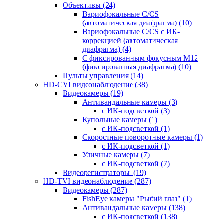
Объективы
(24)
Вариофокальные C/CS
(автоматическая диафрагма)
(10)
Вариофокальные C/CS с ИК-
коррекцией (автоматическая
диафрагма)
(4)
С фиксированным фокусным М12
(фиксированная диафрагма)
(10)
Пульты управления
(14)
HD-CVI видеонаблюдение
(38)
Видеокамеры
(19)
Антивандальные камеры
(3)
с ИК-подсветкой
(3)
Купольные камеры
(1)
с ИК-подсветкой
(1)
Скоростные поворотные камеры
(1)
с ИК-подсветкой
(1)
Уличные камеры
(7)
с ИК-подсветкой
(7)
Видеорегистраторы
(19)
HD-TVI видеонаблюдение
(287)
Видеокамеры
(287)
FishEye камеры "Рыбий глаз"
(1)
Антивандальные камеры
(138)
с ИК-подсветкой
(138)