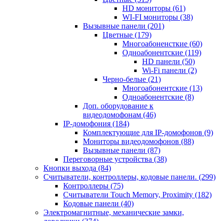
HD мониторы
(61)
WI-FI мониторы
(38)
Вызывные панели
(201)
Цветные
(179)
Многоабоненсткие
(60)
Одноабонентские
(119)
HD панели
(50)
Wi-Fi панели
(2)
Черно-белые
(21)
Многоабонентские
(13)
Одноабонентские
(8)
Доп. оборудование к
видеодомофонам
(46)
IP-домофония
(184)
Комплектующие для IP-домофонов
(9)
Мониторы видеодомофонов
(88)
Вызывные панели
(87)
Переговорные устройства
(38)
Кнопки выхода
(84)
Считыватели, контроллеры, кодовые панели.
(299)
Контроллеры
(75)
Считыватели Touch Memory, Proximity
(182)
Кодовые панели
(40)
Электромагнитные, механические замки,