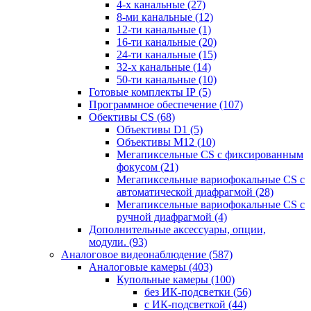
4-х канальные
(27)
8-ми канальные
(12)
12-ти канальные
(1)
16-ти канальные
(20)
24-ти канальные
(15)
32-х канальные
(14)
50-ти канальные
(10)
Готовые комплекты IP
(5)
Программное обеспечение
(107)
Обективы CS
(68)
Объективы D1
(5)
Объективы M12
(10)
Мегапиксельные CS c фиксированным
фокусом
(21)
Мегапиксельные вариофокальные CS c
автоматической диафрагмой
(28)
Мегапиксельные вариофокальные CS c
ручной диафрагмой
(4)
Дополнительные аксессуары, опции,
модули.
(93)
Аналоговое видеонаблюдение
(587)
Аналоговые камеры
(403)
Купольные камеры
(100)
без ИК-подсветки
(56)
с ИК-подсветкой
(44)