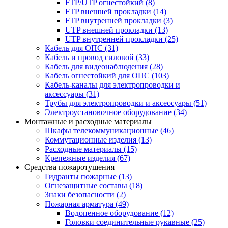
FTP/UTP огнестойкий
(8)
FTP внешней прокладки
(14)
FTP внутренней прокладки
(3)
UTP внешней прокладки
(13)
UTP внутренней прокладки
(25)
Кабель для ОПС
(31)
Кабель и провод силовой
(33)
Кабель для видеонаблюдения
(28)
Кабель огнестойкий для ОПС
(103)
Кабель-каналы для электропроводки и
аксессуары
(31)
Трубы для электропроводки и аксессуары
(51)
Электроустановочное оборудование
(34)
Монтажные и расходные материалы
Шкафы телекоммуникационные
(46)
Коммутационные изделия
(13)
Расходные материалы
(15)
Крепежные изделия
(67)
Средства пожаротушения
Гидранты пожарные
(13)
Огнезащитные составы
(18)
Знаки безопасности
(2)
Пожарная арматура
(49)
Водопенное оборудование
(12)
Головки соединительные рукавные
(25)