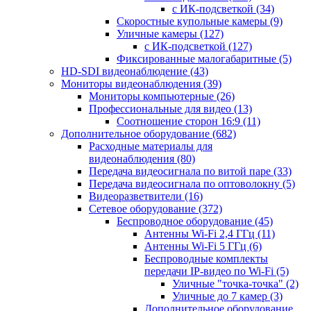
с ИК-подсветкой
(34)
Скоростные купольные камеры
(9)
Уличные камеры
(127)
с ИК-подсветкой
(127)
Фиксированные малогабаритные
(5)
HD-SDI видеонаблюдение
(43)
Мониторы видеонаблюдения
(39)
Мониторы компьютерные
(26)
Профессиональные для видео
(13)
Соотношение сторон 16:9
(11)
Дополнительное оборудование
(682)
Расходные материалы для
видеонаблюдения
(80)
Передача видеосигнала по витой паре
(33)
Передача видеосигнала по оптоволокну
(5)
Видеоразветвители
(16)
Сетевое оборудование
(372)
Беспроводное оборудование
(45)
Антенны Wi-Fi 2,4 ГГц
(11)
Антенны Wi-Fi 5 ГГц
(6)
Беспроводные комплекты
передачи IP-видео по Wi-Fi
(5)
Уличные "точка-точка"
(2)
Уличные до 7 камер
(3)
Дополнительное оборудование