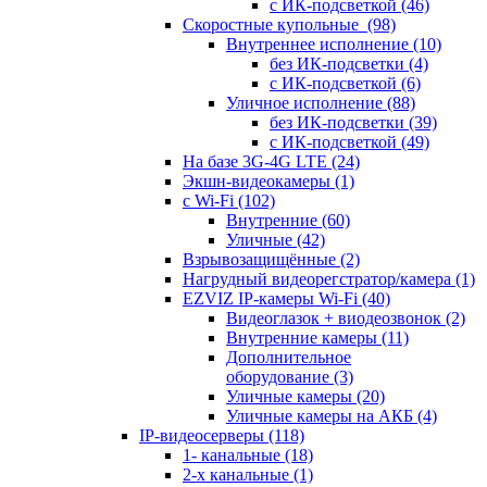
с ИК-подсветкой
(46)
Скоростные купольные
(98)
Внутреннее исполнение
(10)
без ИК-подсветки
(4)
с ИК-подсветкой
(6)
Уличное исполнение
(88)
без ИК-подсветки
(39)
с ИК-подсветкой
(49)
На базе 3G-4G LTE
(24)
Экшн-видеокамеры
(1)
с Wi-Fi
(102)
Внутренние
(60)
Уличные
(42)
Взрывозащищённые
(2)
Нагрудный видеорегстратор/камера
(1)
EZVIZ IP-камеры Wi-Fi
(40)
Видеоглазок + виодеозвонок
(2)
Внутренние камеры
(11)
Дополнительное
оборудование
(3)
Уличные камеры
(20)
Уличные камеры на АКБ
(4)
IP-видеосерверы
(118)
1- канальные
(18)
2-х канальные
(1)