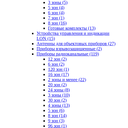
3 зоны
(5)
5 зон
(4)
6 зон
(4)
7 зон
(1)
8 зон
(16)
Готовые комплекты
(13)
Устройства управления и индикации
LON
(15)
Антенны для объектовых приборов
(27)
Приборы взрывозащищенные
(2)
Приборы радиоканальные
(119)
12 зон
(2)
6 зон
(2)
120 зон
(1)
16 зон
(17)
2 зоны и менее
(22)
20 зон
(2)
24 зоны
(8)
3 зоны
(10)
30 зон
(2)
4 зоны
(13)
5 зон
(6)
8 зон
(14)
9 зон
(3)
96 зон
(1)