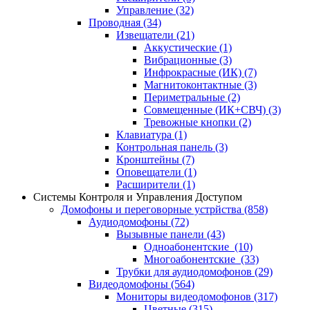
Управление
(32)
Проводная
(34)
Извещатели
(21)
Аккустические
(1)
Вибрационные
(3)
Инфрокрасные (ИК)
(7)
Магнитоконтактные
(3)
Периметральные
(2)
Совмещенные (ИК+СВЧ)
(3)
Тревожные кнопки
(2)
Клавиатура
(1)
Контрольная панель
(3)
Кронштейны
(7)
Оповещатели
(1)
Расширители
(1)
Системы Контроля и Управления Доступом
Домофоны и переговорные устрйства
(858)
Аудиодомофоны
(72)
Вызывные панели
(43)
Одноабонентские
(10)
Многоабонентские
(33)
Трубки для аудиодомофонов
(29)
Видеодомофоны
(564)
Мониторы видеодомофонов
(317)
Цветные
(315)