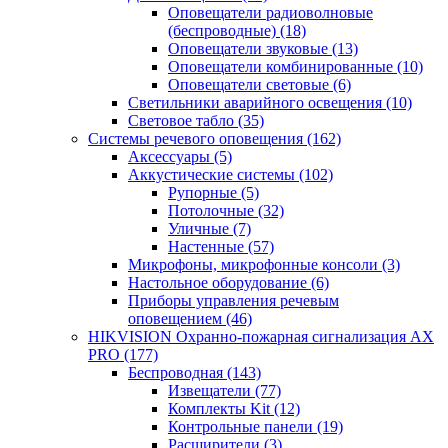
Оповещатели радиоволновые
(беспроводные)
(18)
Оповещатели звуковые
(13)
Оповещатели комбинированные
(10)
Оповещатели световые
(6)
Светильники аварийного освещения
(10)
Световое табло
(35)
Системы речевого оповещения
(162)
Аксессуары
(5)
Аккустические системы
(102)
Рупорные
(5)
Потолочные
(32)
Уличные
(7)
Настенные
(57)
Микрофоны, микрофонные консоли
(3)
Настольное оборудование
(6)
Приборы управления речевым
оповещением
(46)
HIKVISION Охранно-пожарная сигнализация AX
PRO
(177)
Беспроводная
(143)
Извещатели
(77)
Комплекты Kit
(12)
Контрольные панели
(19)
Расширители
(3)