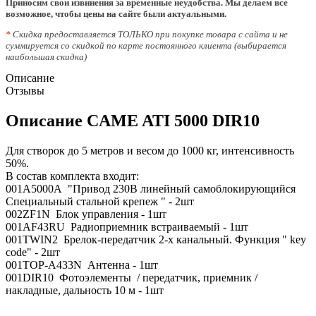
Приносим свои извинения за временные неудобства. Мы делаем все
возможное, чтобы цены на сайте были актуальными.
*
Скидка предоставляется ТОЛЬКО при покупке товара с сайта и не
суммируется со скидкой по карте постоянного клиента (выбирается
наибольшая скидка)
Описание
Отзывы
Описание CAME ATI 5000 DIR10
Для створок до 5 метров и весом до 1000 кг, интенсивность
50%.
В состав комплекта входит:
001A5000A "Привод 230В линейный самоблокирующийся
Специальный стальной крепеж " - 2шт
002ZF1N Блок управления - 1шт
001AF43RU Радиоприемник встраиваемый - 1шт
001TWIN2 Брелок-передатчик 2-х канальный. Функция " key
code" - 2шт
001TOP-A433N Антенна - 1шт
001DIR10 Фотоэлементы / передатчик, приемник /
накладные, дальность 10 м - 1шт