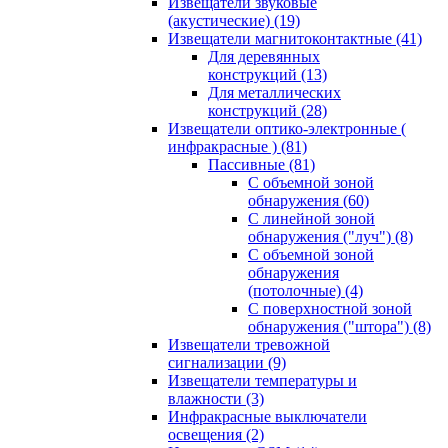
Извещатели звуковые
(акустические)
(19)
Извещатели магнитоконтактные
(41)
Для деревянных
конструкций
(13)
Для металлических
конструкций
(28)
Извещатели оптико-электронные (
инфракрасные )
(81)
Пассивные
(81)
С объемной зоной
обнаружения
(60)
С линейной зоной
обнаружения ("луч")
(8)
С объемной зоной
обнаружения
(потолочные)
(4)
С поверхностной зоной
обнаружения ("штора")
(8)
Извещатели тревожной
сигнализации
(9)
Извещатели температуры и
влажности
(3)
Инфракрасные выключатели
освещения
(2)