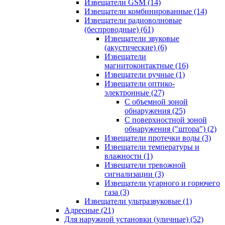
Извещатели GSM
(14)
Извещатели комбинированные
(14)
Извещатели радиоволновые
(беспроводные)
(61)
Извещатели звуковые
(акустические)
(6)
Извещатели
магнитоконтактные
(16)
Извещатели ручные
(1)
Извещатели оптико-
электронные
(27)
С объемной зоной
обнаружения
(25)
С поверхностной зоной
обнаружения ("штора")
(2)
Извещатели протечки воды
(3)
Извещатели температуры и
влажности
(1)
Извещатели тревожной
сигнализации
(3)
Извещатели угарного и горючего
газа
(3)
Извещатели ультразвуковые
(1)
Адресные
(21)
Для наружной установки (уличные)
(52)