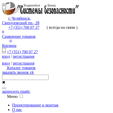
г. Челябинск,
Свердловский пр., 28
+7 (351) 700 07 27
( всегда на связи )
0
Сравнение товаров
0
Корзина
+7 (351) 700 07 27
вход
/
регистрация
вход
/
регистрация
Каталог товаров
заказать звонок
vk
✖
запросить прайс
Меню
Проектирование и монтаж
О нас