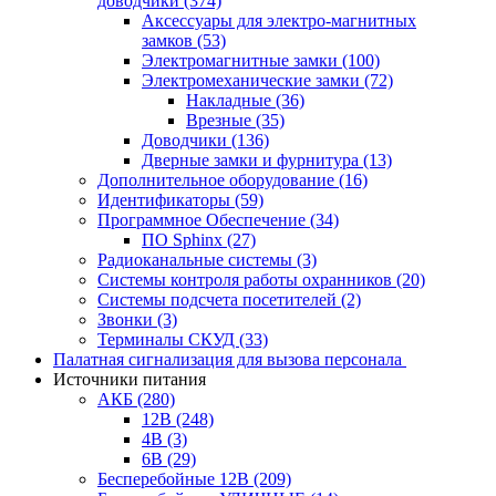
доводчики
(374)
Аксессуары для электро-магнитных
замков
(53)
Электромагнитные замки
(100)
Электромеханические замки
(72)
Накладные
(36)
Врезные
(35)
Доводчики
(136)
Дверные замки и фурнитура
(13)
Дополнительное оборудование
(16)
Идентификаторы
(59)
Программное Обеспечение
(34)
ПО Sphinx
(27)
Радиоканальные системы
(3)
Системы контроля работы охранников
(20)
Системы подсчета посетителей
(2)
Звонки
(3)
Терминалы СКУД
(33)
Палатная сигнализация для вызова персонала
Источники питания
АКБ
(280)
12В
(248)
4В
(3)
6В
(29)
Бесперебойные 12В
(209)