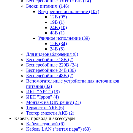
Бесперебойные УЛИЧНЫЕ
(14)
Блоки питания
(146)
Внутреннее исполнение
(107)
12В
(95)
19В
(1)
24В
(10)
48В
(1)
Уличное исполнение
(39)
12В
(34)
24В
(5)
Для видеонаблюдения
(8)
Бесперебойные 18В
(2)
Бесперебойные 220В
(24)
Бесперебойные 24В
(36)
Бесперебойные 48В
(2)
Вспомогательные устройства для источников
питания
(32)
ИБП "APC"
(19)
ИБП "Ippon"
(4)
Монтаж на DIN-рейку
(21)
Термостат АКБ
(6)
Тестер емкости АКБ
(2)
Кабель, провода и аксессуары
Кабель судовой
(6)
Кабель LAN ("витая пара")
(63)