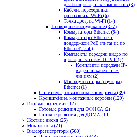
для беспроводных комплектов
(3)
Кабели, переходники,
грозозащита Wi-Fi
(6)
Точка доступа Wi-Fi
(14)
Проводное оборудование
(327)
Коммутаторы Ethernet
(64)
Коммутаторы Ethernet с
поддержкой PoE (питание по
Ethernet)
(260)
Комплекты передачи видео по
проводным сетям TCP/IP
(2)
Комплекты передачи IP-
видео по кабельным
линиям
(2)
Маршрутизаторы (роутеры)
Ethernet
(1)
Сплиттеры, инжекторы, конвертеры
(39)
Кронштейны, монтажные коробки
(129)
Готовые решениия
(12)
Готовые решения для ОФИСА
(2)
Готовые решения для ДОМА
(10)
Жесткие диски
(25)
Микрофоны
(21)
Видеорегистраторы
(588)
IP-видеорегистраторы
(348)