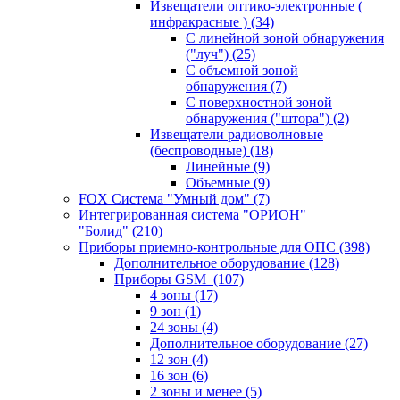
Извещатели оптико-электронные (
инфракрасные )
(34)
С линейной зоной обнаружения
("луч")
(25)
С объемной зоной
обнаружения
(7)
С поверхностной зоной
обнаружения ("штора")
(2)
Извещатели радиоволновые
(беспроводные)
(18)
Линейные
(9)
Объемные
(9)
FOX Система "Умный дом"
(7)
Интегрированная система "ОРИОН"
"Болид"
(210)
Приборы приемно-контрольные для ОПС
(398)
Дополнительное оборудование
(128)
Приборы GSM
(107)
4 зоны
(17)
9 зон
(1)
24 зоны
(4)
Дополнительное оборудование
(27)
12 зон
(4)
16 зон
(6)
2 зоны и менее
(5)