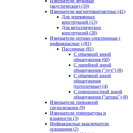
Извещатели звуковые
(акустические)
(19)
Извещатели магнитоконтактные
(41)
Для деревянных
конструкций
(13)
Для металлических
конструкций
(28)
Извещатели оптико-электронные (
инфракрасные )
(81)
Пассивные
(81)
С объемной зоной
обнаружения
(60)
С линейной зоной
обнаружения ("луч")
(8)
С объемной зоной
обнаружения
(потолочные)
(4)
С поверхностной зоной
обнаружения ("штора")
(8)
Извещатели тревожной
сигнализации
(9)
Извещатели температуры и
влажности
(3)
Инфракрасные выключатели
освещения
(2)