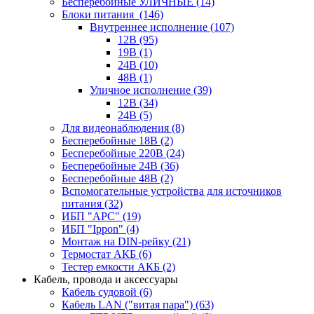
Бесперебойные УЛИЧНЫЕ
(14)
Блоки питания
(146)
Внутреннее исполнение
(107)
12В
(95)
19В
(1)
24В
(10)
48В
(1)
Уличное исполнение
(39)
12В
(34)
24В
(5)
Для видеонаблюдения
(8)
Бесперебойные 18В
(2)
Бесперебойные 220В
(24)
Бесперебойные 24В
(36)
Бесперебойные 48В
(2)
Вспомогательные устройства для источников
питания
(32)
ИБП "APC"
(19)
ИБП "Ippon"
(4)
Монтаж на DIN-рейку
(21)
Термостат АКБ
(6)
Тестер емкости АКБ
(2)
Кабель, провода и аксессуары
Кабель судовой
(6)
Кабель LAN ("витая пара")
(63)