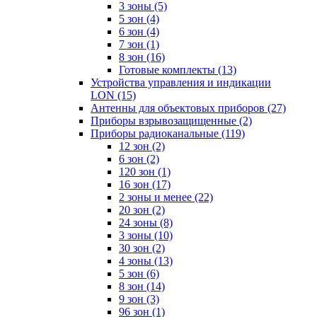
3 зоны
(5)
5 зон
(4)
6 зон
(4)
7 зон
(1)
8 зон
(16)
Готовые комплекты
(13)
Устройства управления и индикации
LON
(15)
Антенны для объектовых приборов
(27)
Приборы взрывозащищенные
(2)
Приборы радиоканальные
(119)
12 зон
(2)
6 зон
(2)
120 зон
(1)
16 зон
(17)
2 зоны и менее
(22)
20 зон
(2)
24 зоны
(8)
3 зоны
(10)
30 зон
(2)
4 зоны
(13)
5 зон
(6)
8 зон
(14)
9 зон
(3)
96 зон
(1)