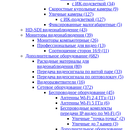
с ИК-подсветкой
(34)
Скоростные купольные камеры
(9)
Уличные камеры
(127)
с ИК-подсветкой
(127)
Фиксированные малогабаритные
(5)
HD-SDI видеонаблюдение
(43)
Мониторы видеонаблюдения
(39)
Мониторы компьютерные
(26)
Профессиональные для видео
(13)
Соотношение сторон 16:9
(11)
Дополнительное оборудование
(682)
Расходные материалы для
видеонаблюдения
(80)
Передача видеосигнала по витой паре
(33)
Передача видеосигнала по оптоволокну
(5)
Видеоразветвители
(16)
Сетевое оборудование
(372)
Беспроводное оборудование
(45)
Антенны Wi-Fi 2,4 ГГц
(11)
Антенны Wi-Fi 5 ГГц
(6)
Беспроводные комплекты
передачи IP-видео по Wi-Fi
(5)
Уличные "точка-точка"
(2)
Уличные до 7 камер
(3)
Дополнительное оборудование