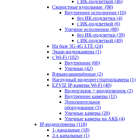
с ИК-подсветкой
(46)
Скоростные купольные
(98)
Внутреннее исполнение
(10)
без ИК-подсветки
(4)
с ИК-подсветкой
(6)
Уличное исполнение
(88)
без ИК-подсветки
(39)
с ИК-подсветкой
(49)
На базе 3G-4G LTE
(24)
Экшн-видеокамеры
(1)
с Wi-Fi
(102)
Внутренние
(60)
Уличные
(42)
Взрывозащищённые
(2)
Нагрудный видеорегстратор/камера
(1)
EZVIZ IP-камеры Wi-Fi
(40)
Видеоглазок + виодеозвонок
(2)
Внутренние камеры
(11)
Дополнительное
оборудование
(3)
Уличные камеры
(20)
Уличные камеры на АКБ
(4)
IP-видеосерверы
(118)
1- канальные
(18)
2-х канальные
(1)