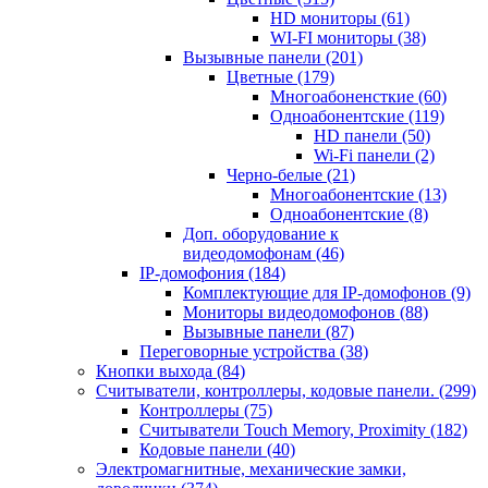
HD мониторы
(61)
WI-FI мониторы
(38)
Вызывные панели
(201)
Цветные
(179)
Многоабоненсткие
(60)
Одноабонентские
(119)
HD панели
(50)
Wi-Fi панели
(2)
Черно-белые
(21)
Многоабонентские
(13)
Одноабонентские
(8)
Доп. оборудование к
видеодомофонам
(46)
IP-домофония
(184)
Комплектующие для IP-домофонов
(9)
Мониторы видеодомофонов
(88)
Вызывные панели
(87)
Переговорные устройства
(38)
Кнопки выхода
(84)
Считыватели, контроллеры, кодовые панели.
(299)
Контроллеры
(75)
Считыватели Touch Memory, Proximity
(182)
Кодовые панели
(40)
Электромагнитные, механические замки,