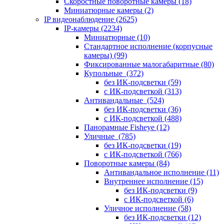
Скоростные поворотные камеры
(18)
Миниатюрные камеры
(2)
IP видеонаблюдение
(2625)
IP-камеры
(2234)
Миниатюрные
(10)
Стандартное исполнение (корпусные
камеры)
(99)
Фиксированные малогабаритные
(80)
Купольные
(372)
без ИК-подсветки
(59)
с ИК-подсветкой
(313)
Антивандальные
(524)
без ИК-подсветки
(36)
с ИК-подсветкой
(488)
Панорамные Fisheye
(12)
Уличные
(785)
без ИК-подсветки
(19)
с ИК-подсветкой
(766)
Поворотные камеры
(84)
Антивандальное исполнение
(11)
Внутреннее исполнение
(15)
без ИК-подсветки
(9)
с ИК-подсветкой
(6)
Уличное исполнение
(58)
без ИК-подсветки
(12)