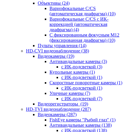
Объективы
(24)
Вариофокальные C/CS
(автоматическая диафрагма)
(10)
Вариофокальные C/CS с ИК-
коррекцией (автоматическая
диафрагма)
(4)
С фиксированным фокусным М12
(фиксированная диафрагма)
(10)
Пульты управления
(14)
HD-CVI видеонаблюдение
(38)
Видеокамеры
(19)
Антивандальные камеры
(3)
с ИК-подсветкой
(3)
Купольные камеры
(1)
с ИК-подсветкой
(1)
Скоростные поворотные камеры
(1)
с ИК-подсветкой
(1)
Уличные камеры
(7)
с ИК-подсветкой
(7)
Видеорегистраторы
(19)
HD-TVI видеонаблюдение
(287)
Видеокамеры
(287)
FishEye камеры "Рыбий глаз"
(1)
Антивандальные камеры
(138)
с ИК-подсветкой
(138)