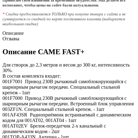
Приносим свои извинения за временные неудобства. Мы делаем все
возможное, чтобы цены на сайте были актуальными.
*
Скидка предоставляется ТОЛЬКО при покупке товара с сайта и не
суммируется со скидкой по карте постоянного клиента (выбирается
наибольшая скидка)
Описание
Отзывы
Описание CAME FAST+
Для створок до 2,3 метров и весом до 300 кг, интенсивность
30%.
В состав комплекта входит:
001F7001 Привод 230В рычажный самоблокирующийся с
шарнирным рычагом передачи. Специальный стальной
крепеж - 1шт
001F7000 Привод 230В рычажный самоблокирующийся с
шарнирным рычагом передачи. Встроенный блок управления
003ZF1N. Специальный стальной крепеж. - 1шт
001AF43SR Радиоприёмник встраиваемый с динамическим
кодом для 001AT02, 001AT04 - 1шт
001AT02EV Брелок-передатчик 2-х канальный с
динамическим кодом - 2шт
001TOP-A433N Антенна - 1шт