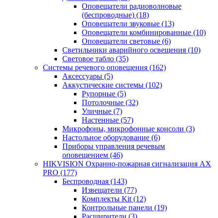
Оповещатели радиоволновые
(беспроводные)
(18)
Оповещатели звуковые
(13)
Оповещатели комбинированные
(10)
Оповещатели световые
(6)
Светильники аварийного освещения
(10)
Световое табло
(35)
Системы речевого оповещения
(162)
Аксессуары
(5)
Аккустические системы
(102)
Рупорные
(5)
Потолочные
(32)
Уличные
(7)
Настенные
(57)
Микрофоны, микрофонные консоли
(3)
Настольное оборудование
(6)
Приборы управления речевым
оповещением
(46)
HIKVISION Охранно-пожарная сигнализация AX
PRO
(177)
Беспроводная
(143)
Извещатели
(77)
Комплекты Kit
(12)
Контрольные панели
(19)
Расширители
(3)