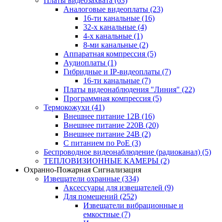
Платы видеозахвата
(63)
Аналоговые видеоплаты
(23)
16-ти канальные
(16)
32-х канальные
(4)
4-х канальные
(1)
8-ми канальные
(2)
Аппаратная компрессия
(5)
Аудиоплаты
(1)
Гибридные и IP-видеоплаты
(7)
16-ти канальные
(7)
Платы видеонаблюдения "Линия"
(22)
Программная компрессия
(5)
Термокожухи
(41)
Внешнее питание 12В
(16)
Внешнее питание 220В
(20)
Внешнее питание 24В
(2)
С питанием по PoE
(3)
Беспроводное видеонаблюдение (радиоканал)
(5)
ТЕПЛОВИЗИОННЫЕ КАМЕРЫ
(2)
Охранно-Пожарная Сигнализация
Извещатели охранные
(334)
Аксессуары для извещателей
(9)
Для помещений
(252)
Извещатели вибрационные и
емкостные
(7)