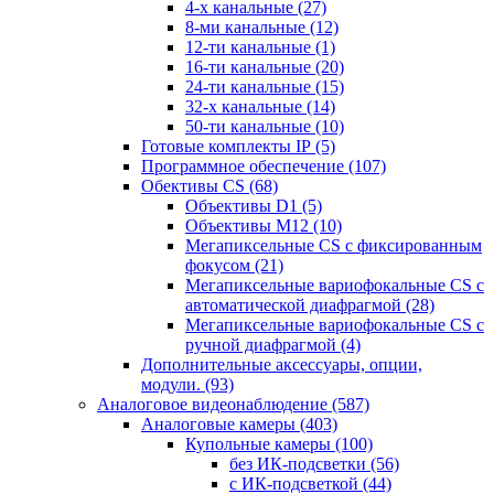
4-х канальные
(27)
8-ми канальные
(12)
12-ти канальные
(1)
16-ти канальные
(20)
24-ти канальные
(15)
32-х канальные
(14)
50-ти канальные
(10)
Готовые комплекты IP
(5)
Программное обеспечение
(107)
Обективы CS
(68)
Объективы D1
(5)
Объективы M12
(10)
Мегапиксельные CS c фиксированным
фокусом
(21)
Мегапиксельные вариофокальные CS c
автоматической диафрагмой
(28)
Мегапиксельные вариофокальные CS c
ручной диафрагмой
(4)
Дополнительные аксессуары, опции,
модули.
(93)
Аналоговое видеонаблюдение
(587)
Аналоговые камеры
(403)
Купольные камеры
(100)
без ИК-подсветки
(56)
с ИК-подсветкой
(44)