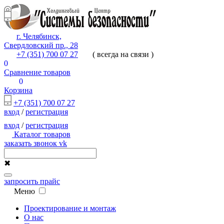
г. Челябинск,
Свердловский пр., 28
+7 (351) 700 07 27
( всегда на связи )
0
Сравнение товаров
0
Корзина
+7 (351) 700 07 27
вход
/
регистрация
вход
/
регистрация
Каталог товаров
заказать звонок
vk
✖
запросить прайс
Меню
Проектирование и монтаж
О нас