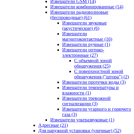
Извещатели GSM
(14)
Извещатели комбинированные
(14)
Извещатели радиоволновые
(беспроводные)
(61)
Извещатели звуковые
(акустические)
(6)
Извещатели
магнитоконтактные
(16)
Извещатели ручные
(1)
Извещатели оптико-
электронные
(27)
С объемной зоной
обнаружения
(25)
С поверхностной зоной
обнаружения ("штора")
(2)
Извещатели протечки воды
(3)
Извещатели температуры и
влажности
(1)
Извещатели тревожной
сигнализации
(3)
Извещатели угарного и горючего
газа
(3)
Извещатели ультразвуковые
(1)
Адресные
(21)
Для наружной установки (уличные)
(52)