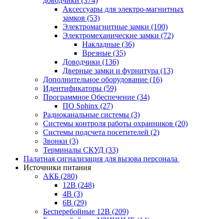
доводчики
(374)
Аксессуары для электро-магнитных
замков
(53)
Электромагнитные замки
(100)
Электромеханические замки
(72)
Накладные
(36)
Врезные
(35)
Доводчики
(136)
Дверные замки и фурнитура
(13)
Дополнительное оборудование
(16)
Идентификаторы
(59)
Программное Обеспечение
(34)
ПО Sphinx
(27)
Радиоканальные системы
(3)
Системы контроля работы охранников
(20)
Системы подсчета посетителей
(2)
Звонки
(3)
Терминалы СКУД
(33)
Палатная сигнализация для вызова персонала
Источники питания
АКБ
(280)
12В
(248)
4В
(3)
6В
(29)
Бесперебойные 12В
(209)