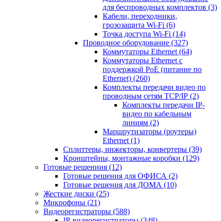
для беспроводных комплектов
(3)
Кабели, переходники,
грозозащита Wi-Fi
(6)
Точка доступа Wi-Fi
(14)
Проводное оборудование
(327)
Коммутаторы Ethernet
(64)
Коммутаторы Ethernet с
поддержкой PoE (питание по
Ethernet)
(260)
Комплекты передачи видео по
проводным сетям TCP/IP
(2)
Комплекты передачи IP-
видео по кабельным
линиям
(2)
Маршрутизаторы (роутеры)
Ethernet
(1)
Сплиттеры, инжекторы, конвертеры
(39)
Кронштейны, монтажные коробки
(129)
Готовые решениия
(12)
Готовые решения для ОФИСА
(2)
Готовые решения для ДОМА
(10)
Жесткие диски
(25)
Микрофоны
(21)
Видеорегистраторы
(588)
IP-видеорегистраторы
(348)