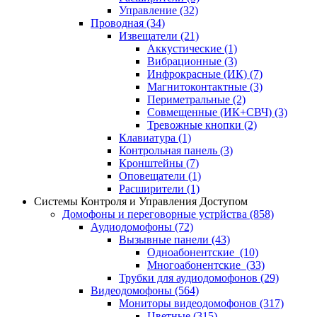
Управление
(32)
Проводная
(34)
Извещатели
(21)
Аккустические
(1)
Вибрационные
(3)
Инфрокрасные (ИК)
(7)
Магнитоконтактные
(3)
Периметральные
(2)
Совмещенные (ИК+СВЧ)
(3)
Тревожные кнопки
(2)
Клавиатура
(1)
Контрольная панель
(3)
Кронштейны
(7)
Оповещатели
(1)
Расширители
(1)
Системы Контроля и Управления Доступом
Домофоны и переговорные устрйства
(858)
Аудиодомофоны
(72)
Вызывные панели
(43)
Одноабонентские
(10)
Многоабонентские
(33)
Трубки для аудиодомофонов
(29)
Видеодомофоны
(564)
Мониторы видеодомофонов
(317)
Цветные
(315)