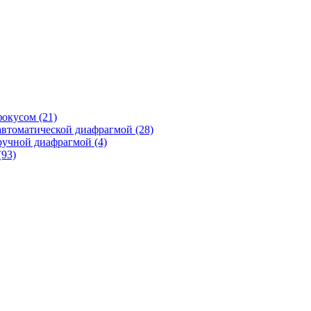
фокусом
(21)
автоматической диафрагмой
(28)
ручной диафрагмой
(4)
(93)