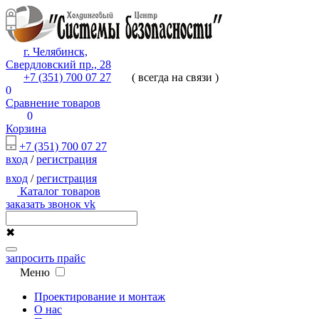
г. Челябинск,
Свердловский пр., 28
+7 (351) 700 07 27
( всегда на связи )
0
Сравнение товаров
0
Корзина
+7 (351) 700 07 27
вход
/
регистрация
вход
/
регистрация
Каталог товаров
заказать звонок
vk
✖
запросить прайс
Меню
Проектирование и монтаж
О нас