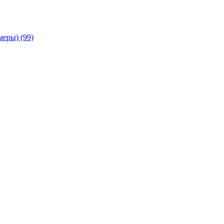
амеры)
(99)