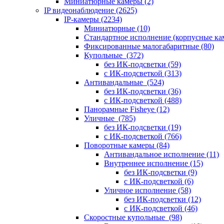
Миниатюрные камеры
(2)
IP видеонаблюдение
(2625)
IP-камеры
(2234)
Миниатюрные
(10)
Стандартное исполнение (корпусные к
Фиксированные малогабаритные
(80)
Купольные
(372)
без ИК-подсветки
(59)
с ИК-подсветкой
(313)
Антивандальные
(524)
без ИК-подсветки
(36)
с ИК-подсветкой
(488)
Панорамные Fisheye
(12)
Уличные
(785)
без ИК-подсветки
(19)
с ИК-подсветкой
(766)
Поворотные камеры
(84)
Антивандальное исполнение
(11)
Внутреннее исполнение
(15)
без ИК-подсветки
(9)
с ИК-подсветкой
(6)
Уличное исполнение
(58)
без ИК-подсветки
(12)
с ИК-подсветкой
(46)
Скоростные купольные
(98)