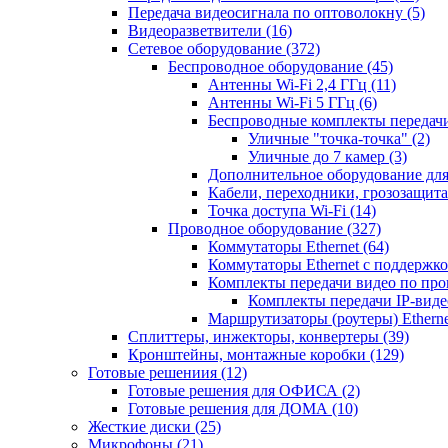
Передача видеосигнала по оптоволокну
(5)
Видеоразветвители
(16)
Сетевое оборудование
(372)
Беспроводное оборудование
(45)
Антенны Wi-Fi 2,4 ГГц
(11)
Антенны Wi-Fi 5 ГГц
(6)
Беспроводные комплекты передачи
Уличные "точка-точка"
(2)
Уличные до 7 камер
(3)
Дополнительное оборудование дл
Кабели, переходники, грозозащита
Точка доступа Wi-Fi
(14)
Проводное оборудование
(327)
Коммутаторы Ethernet
(64)
Коммутаторы Ethernet с поддержко
Комплекты передачи видео по пр
Комплекты передачи IP-вид
Маршрутизаторы (роутеры) Ethern
Сплиттеры, инжекторы, конвертеры
(39)
Кронштейны, монтажные коробки
(129)
Готовые решениия
(12)
Готовые решения для ОФИСА
(2)
Готовые решения для ДОМА
(10)
Жесткие диски
(25)
Микрофоны
(21)