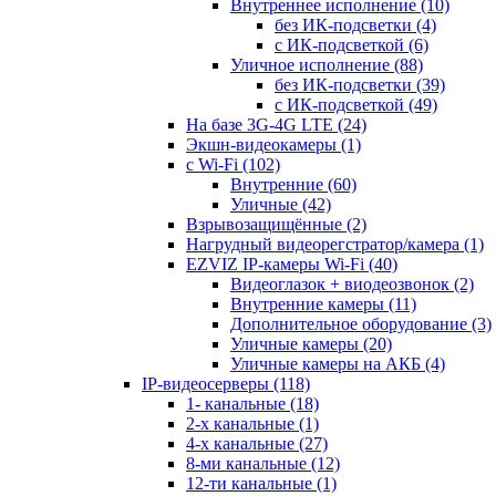
Внутреннее исполнение
(10)
без ИК-подсветки
(4)
с ИК-подсветкой
(6)
Уличное исполнение
(88)
без ИК-подсветки
(39)
с ИК-подсветкой
(49)
На базе 3G-4G LTE
(24)
Экшн-видеокамеры
(1)
с Wi-Fi
(102)
Внутренние
(60)
Уличные
(42)
Взрывозащищённые
(2)
Нагрудный видеорегстратор/камера
(1)
EZVIZ IP-камеры Wi-Fi
(40)
Видеоглазок + виодеозвонок
(2)
Внутренние камеры
(11)
Дополнительное оборудование
(3)
Уличные камеры
(20)
Уличные камеры на АКБ
(4)
IP-видеосерверы
(118)
1- канальные
(18)
2-х канальные
(1)
4-х канальные
(27)
8-ми канальные
(12)
12-ти канальные
(1)