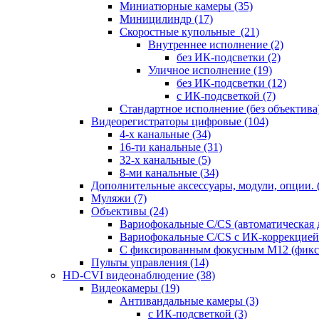
Миниатюрные камеры
(35)
Миницилиндр
(17)
Скоростные купольные
(21)
Внутреннее исполнение
(2)
без ИК-подсветки
(2)
Уличное исполнение
(19)
без ИК-подсветки
(12)
с ИК-подсветкой
(7)
Стандартное исполнение (без объектива
Видеорегистраторы цифровые
(104)
4-х канальные
(34)
16-ти канальные
(31)
32-х канальные
(5)
8-ми канальные
(34)
Дополнительные аксессуары, модули, опции.
Муляжи
(7)
Объективы
(24)
Вариофокальные C/CS (автоматическая
Вариофокальные C/CS с ИК-коррекцией 
С фиксированным фокусным М12 (фикс
Пульты управления
(14)
HD-CVI видеонаблюдение
(38)
Видеокамеры
(19)
Антивандальные камеры
(3)
с ИК-подсветкой
(3)