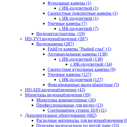
Купольные камеры
(1)
с ИК-подсветкой
(1)
Скоростные поворотные камеры
(1)
с ИК-подсветкой
(1)
Уличные камеры
(7)
с ИК-подсветкой
(7)
Видеорегистраторы
(19)
HD-TVI видеонаблюдение
(287)
Видеокамеры
(287)
FishEye камеры "Рыбий глаз"
(1)
Антивандальные камеры
(138)
с ИК-подсветкой
(138)
с ИК-подсветкой
(34)
Скоростные купольные камеры
(9)
Уличные камеры
(127)
с ИК-подсветкой
(127)
Фиксированные малогабаритные
(5)
HD-SDI видеонаблюдение
(43)
Мониторы видеонаблюдения
(39)
Мониторы компьютерные
(26)
Профессиональные для видео
(13)
Соотношение сторон 16:9
(11)
Дополнительное оборудование
(682)
Расходные материалы для видеонаблюдения
(
Передача видеосигнала по витой паре
(33)