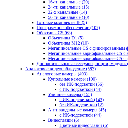
16-ти канальные
(20)
24-ти канальные
(15)
32-х канальные
(14)
50-ти канальные
(10)
Готовые комплекты IP
(5)
Программное обеспечение
(107)
Обективы CS
(68)
Объективы D1
(5)
Объективы M12
(10)
Мегапиксельные CS c фиксированным 
Мегапиксельные вариофокальные CS c 
Мегапиксельные вариофокальные CS c 
Дополнительные аксессуары, опции, модули.
Аналоговое видеонаблюдение
(587)
Аналоговые камеры
(403)
Купольные камеры
(100)
без ИК-подсветки
(56)
с ИК-подсветкой
(44)
Уличные камеры
(155)
с ИК-подсветкой
(143)
без ИК-подсветки
(12)
Антивандальные камеры
(45)
с ИК-подсветкой
(44)
Видеоглазки
(6)
Цветные видеоглазки
(6)