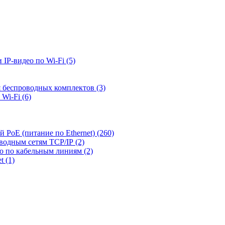
 IP-видео по Wi-Fi
(5)
я беспроводных комплектов
(3)
 Wi-Fi
(6)
й PoE (питание по Ethernet)
(260)
оводным сетям TCP/IP
(2)
ео по кабельным линиям
(2)
et
(1)