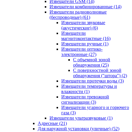
Извещатели GSM
(14)
Извещатели комбинированные
(14)
Извещатели радиоволновые
(беспроводные)
(61)
Извещатели звуковые
(акустические)
(6)
Извещатели
магнитоконтактные
(16)
Извещатели ручные
(1)
Извещатели оптико-
электронные
(27)
С объемной зоной
обнаружения
(25)
С поверхностной зоной
обнаружения ("штора")
(2)
Извещатели протечки воды
(3)
Извещатели температуры и
влажности
(1)
Извещатели тревожной
сигнализации
(3)
Извещатели угарного и горючего
газа
(3)
Извещатели ультразвуковые
(1)
Адресные
(21)
Для наружной установки (уличные)
(52)