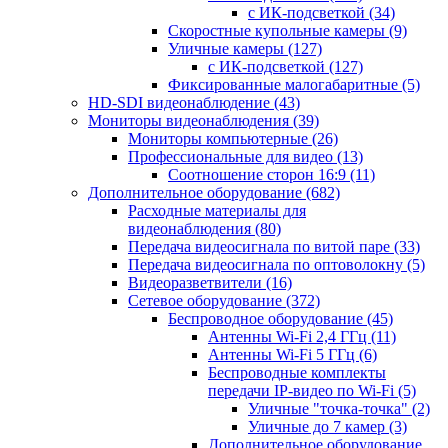
с ИК-подсветкой
(34)
Скоростные купольные камеры
(9)
Уличные камеры
(127)
с ИК-подсветкой
(127)
Фиксированные малогабаритные
(5)
HD-SDI видеонаблюдение
(43)
Мониторы видеонаблюдения
(39)
Мониторы компьютерные
(26)
Профессиональные для видео
(13)
Соотношение сторон 16:9
(11)
Дополнительное оборудование
(682)
Расходные материалы для
видеонаблюдения
(80)
Передача видеосигнала по витой паре
(33)
Передача видеосигнала по оптоволокну
(5)
Видеоразветвители
(16)
Сетевое оборудование
(372)
Беспроводное оборудование
(45)
Антенны Wi-Fi 2,4 ГГц
(11)
Антенны Wi-Fi 5 ГГц
(6)
Беспроводные комплекты
передачи IP-видео по Wi-Fi
(5)
Уличные "точка-точка"
(2)
Уличные до 7 камер
(3)
Дополнительное оборудование