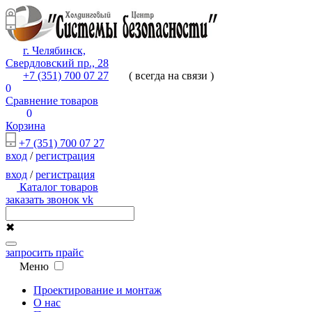
г. Челябинск,
Свердловский пр., 28
+7 (351) 700 07 27
( всегда на связи )
0
Сравнение товаров
0
Корзина
+7 (351) 700 07 27
вход
/
регистрация
вход
/
регистрация
Каталог товаров
заказать звонок
vk
✖
запросить прайс
Меню
Проектирование и монтаж
О нас