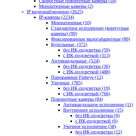
Скоростные поворотные камеры
(18)
Миниатюрные камеры
(2)
IP видеонаблюдение
(2625)
IP-камеры
(2234)
Миниатюрные
(10)
Стандартное исполнение (корпусные
камеры)
(99)
Фиксированные малогабаритные
(80)
Купольные
(372)
без ИК-подсветки
(59)
с ИК-подсветкой
(313)
Антивандальные
(524)
без ИК-подсветки
(36)
с ИК-подсветкой
(488)
Панорамные Fisheye
(12)
Уличные
(785)
без ИК-подсветки
(19)
с ИК-подсветкой
(766)
Поворотные камеры
(84)
Антивандальное исполнение
(11)
Внутреннее исполнение
(15)
без ИК-подсветки
(9)
с ИК-подсветкой
(6)
Уличное исполнение
(58)
без ИК-подсветки
(12)