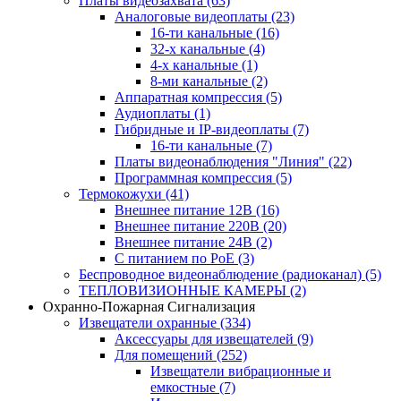
Платы видеозахвата
(63)
Аналоговые видеоплаты
(23)
16-ти канальные
(16)
32-х канальные
(4)
4-х канальные
(1)
8-ми канальные
(2)
Аппаратная компрессия
(5)
Аудиоплаты
(1)
Гибридные и IP-видеоплаты
(7)
16-ти канальные
(7)
Платы видеонаблюдения "Линия"
(22)
Программная компрессия
(5)
Термокожухи
(41)
Внешнее питание 12В
(16)
Внешнее питание 220В
(20)
Внешнее питание 24В
(2)
С питанием по PoE
(3)
Беспроводное видеонаблюдение (радиоканал)
(5)
ТЕПЛОВИЗИОННЫЕ КАМЕРЫ
(2)
Охранно-Пожарная Сигнализация
Извещатели охранные
(334)
Аксессуары для извещателей
(9)
Для помещений
(252)
Извещатели вибрационные и
емкостные
(7)