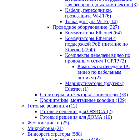
для беспроводных комплектов
(3)
Кабели, переходники,
грозозащита Wi-Fi
(6)
Точка доступа Wi-Fi
(14)
Проводное оборудование
(327)
Коммутаторы Ethernet
(64)
Коммутаторы Ethernet с
поддержкой PoE (питание по
Ethernet)
(260)
Комплекты передачи видео по
проводным сетям TCP/IP
(2)
Комплекты передачи IP-
видео по кабельным
линиям
(2)
Маршрутизаторы (роутеры)
Ethernet
(1)
Сплиттеры, инжекторы, конвертеры
(39)
Кронштейны, монтажные коробки
(129)
Готовые решениия
(12)
Готовые решения для ОФИСА
(2)
Готовые решения для ДОМА
(10)
Жесткие диски
(25)
Микрофоны
(21)
Видеорегистраторы
(588)
IP-видеорегистраторы
(348)