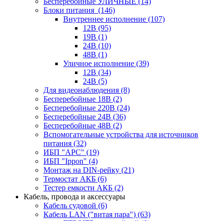
Бесперебойные УЛИЧНЫЕ
(14)
Блоки питания
(146)
Внутреннее исполнение
(107)
12В
(95)
19В
(1)
24В
(10)
48В
(1)
Уличное исполнение
(39)
12В
(34)
24В
(5)
Для видеонаблюдения
(8)
Бесперебойные 18В
(2)
Бесперебойные 220В
(24)
Бесперебойные 24В
(36)
Бесперебойные 48В
(2)
Вспомогательные устройства для источников
питания
(32)
ИБП "APC"
(19)
ИБП "Ippon"
(4)
Монтаж на DIN-рейку
(21)
Термостат АКБ
(6)
Тестер емкости АКБ
(2)
Кабель, провода и аксессуары
Кабель судовой
(6)
Кабель LAN ("витая пара")
(63)