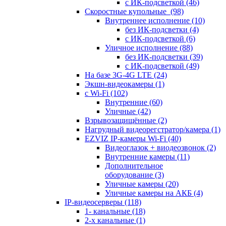
с ИК-подсветкой
(46)
Скоростные купольные
(98)
Внутреннее исполнение
(10)
без ИК-подсветки
(4)
с ИК-подсветкой
(6)
Уличное исполнение
(88)
без ИК-подсветки
(39)
с ИК-подсветкой
(49)
На базе 3G-4G LTE
(24)
Экшн-видеокамеры
(1)
с Wi-Fi
(102)
Внутренние
(60)
Уличные
(42)
Взрывозащищённые
(2)
Нагрудный видеорегстратор/камера
(1)
EZVIZ IP-камеры Wi-Fi
(40)
Видеоглазок + виодеозвонок
(2)
Внутренние камеры
(11)
Дополнительное
оборудование
(3)
Уличные камеры
(20)
Уличные камеры на АКБ
(4)
IP-видеосерверы
(118)
1- канальные
(18)
2-х канальные
(1)