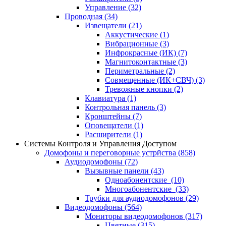
Управление
(32)
Проводная
(34)
Извещатели
(21)
Аккустические
(1)
Вибрационные
(3)
Инфрокрасные (ИК)
(7)
Магнитоконтактные
(3)
Периметральные
(2)
Совмещенные (ИК+СВЧ)
(3)
Тревожные кнопки
(2)
Клавиатура
(1)
Контрольная панель
(3)
Кронштейны
(7)
Оповещатели
(1)
Расширители
(1)
Системы Контроля и Управления Доступом
Домофоны и переговорные устрйства
(858)
Аудиодомофоны
(72)
Вызывные панели
(43)
Одноабонентские
(10)
Многоабонентские
(33)
Трубки для аудиодомофонов
(29)
Видеодомофоны
(564)
Мониторы видеодомофонов
(317)
Цветные
(315)