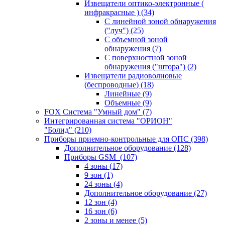
Извещатели оптико-электронные (
инфракрасные )
(34)
С линейной зоной обнаружения
("луч")
(25)
С объемной зоной
обнаружения
(7)
С поверхностной зоной
обнаружения ("штора")
(2)
Извещатели радиоволновые
(беспроводные)
(18)
Линейные
(9)
Объемные
(9)
FOX Система "Умный дом"
(7)
Интегрированная система "ОРИОН"
"Болид"
(210)
Приборы приемно-контрольные для ОПС
(398)
Дополнительное оборудование
(128)
Приборы GSM
(107)
4 зоны
(17)
9 зон
(1)
24 зоны
(4)
Дополнительное оборудование
(27)
12 зон
(4)
16 зон
(6)
2 зоны и менее
(5)