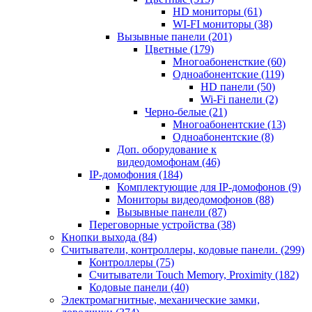
HD мониторы
(61)
WI-FI мониторы
(38)
Вызывные панели
(201)
Цветные
(179)
Многоабоненсткие
(60)
Одноабонентские
(119)
HD панели
(50)
Wi-Fi панели
(2)
Черно-белые
(21)
Многоабонентские
(13)
Одноабонентские
(8)
Доп. оборудование к
видеодомофонам
(46)
IP-домофония
(184)
Комплектующие для IP-домофонов
(9)
Мониторы видеодомофонов
(88)
Вызывные панели
(87)
Переговорные устройства
(38)
Кнопки выхода
(84)
Считыватели, контроллеры, кодовые панели.
(299)
Контроллеры
(75)
Считыватели Touch Memory, Proximity
(182)
Кодовые панели
(40)
Электромагнитные, механические замки,