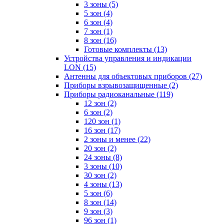
3 зоны
(5)
5 зон
(4)
6 зон
(4)
7 зон
(1)
8 зон
(16)
Готовые комплекты
(13)
Устройства управления и индикации
LON
(15)
Антенны для объектовых приборов
(27)
Приборы взрывозащищенные
(2)
Приборы радиоканальные
(119)
12 зон
(2)
6 зон
(2)
120 зон
(1)
16 зон
(17)
2 зоны и менее
(22)
20 зон
(2)
24 зоны
(8)
3 зоны
(10)
30 зон
(2)
4 зоны
(13)
5 зон
(6)
8 зон
(14)
9 зон
(3)
96 зон
(1)