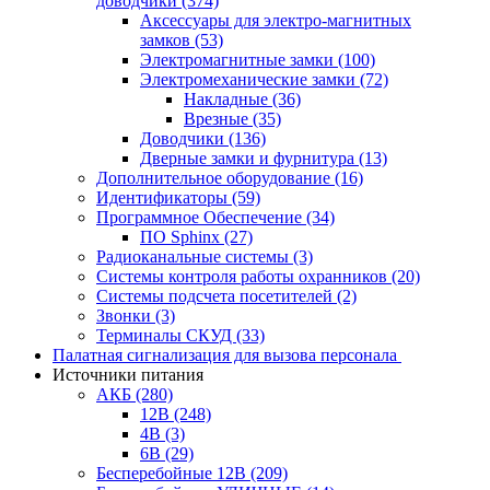
доводчики
(374)
Аксессуары для электро-магнитных
замков
(53)
Электромагнитные замки
(100)
Электромеханические замки
(72)
Накладные
(36)
Врезные
(35)
Доводчики
(136)
Дверные замки и фурнитура
(13)
Дополнительное оборудование
(16)
Идентификаторы
(59)
Программное Обеспечение
(34)
ПО Sphinx
(27)
Радиоканальные системы
(3)
Системы контроля работы охранников
(20)
Системы подсчета посетителей
(2)
Звонки
(3)
Терминалы СКУД
(33)
Палатная сигнализация для вызова персонала
Источники питания
АКБ
(280)
12В
(248)
4В
(3)
6В
(29)
Бесперебойные 12В
(209)