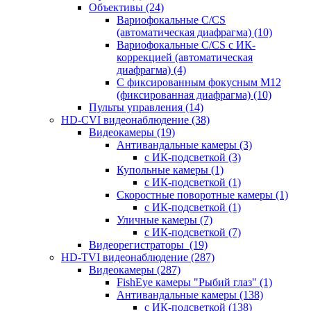
Объективы
(24)
Вариофокальные C/CS
(автоматическая диафрагма)
(10)
Вариофокальные C/CS с ИК-
коррекцией (автоматическая
диафрагма)
(4)
С фиксированным фокусным М12
(фиксированная диафрагма)
(10)
Пульты управления
(14)
HD-CVI видеонаблюдение
(38)
Видеокамеры
(19)
Антивандальные камеры
(3)
с ИК-подсветкой
(3)
Купольные камеры
(1)
с ИК-подсветкой
(1)
Скоростные поворотные камеры
(1)
с ИК-подсветкой
(1)
Уличные камеры
(7)
с ИК-подсветкой
(7)
Видеорегистраторы
(19)
HD-TVI видеонаблюдение
(287)
Видеокамеры
(287)
FishEye камеры "Рыбий глаз"
(1)
Антивандальные камеры
(138)
с ИК-подсветкой
(138)