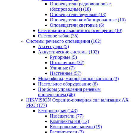
Оповещатели радиоволновые
(беспроводные)
(18)
Оповещатели звуковые
(13)
Оповещатели комбинированные
(10)
Оповещатели световые
(6)
Светильники аварийного освещения
(10)
Световое табло
(35)
Системы речевого оповещения
(162)
Аксессуары
(5)
Аккустические системы
(102)
Рупорные
(5)
Потолочные
(32)
Уличные
(7)
Настенные
(57)
Микрофоны, микрофонные консоли
(3)
Настольное оборудование
(6)
Приборы управления речевым
оповещением
(46)
HIKVISION Охранно-пожарная сигнализация AX
PRO
(177)
Беспроводная
(143)
Извещатели
(77)
Комплекты Kit
(12)
Контрольные панели
(19)
Расширители
(3)