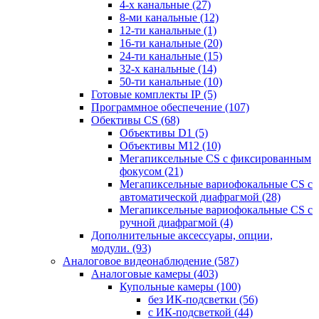
4-х канальные
(27)
8-ми канальные
(12)
12-ти канальные
(1)
16-ти канальные
(20)
24-ти канальные
(15)
32-х канальные
(14)
50-ти канальные
(10)
Готовые комплекты IP
(5)
Программное обеспечение
(107)
Обективы CS
(68)
Объективы D1
(5)
Объективы M12
(10)
Мегапиксельные CS c фиксированным
фокусом
(21)
Мегапиксельные вариофокальные CS c
автоматической диафрагмой
(28)
Мегапиксельные вариофокальные CS c
ручной диафрагмой
(4)
Дополнительные аксессуары, опции,
модули.
(93)
Аналоговое видеонаблюдение
(587)
Аналоговые камеры
(403)
Купольные камеры
(100)
без ИК-подсветки
(56)
с ИК-подсветкой
(44)