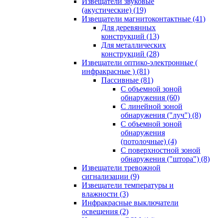
Извещатели звуковые
(акустические)
(19)
Извещатели магнитоконтактные
(41)
Для деревянных
конструкций
(13)
Для металлических
конструкций
(28)
Извещатели оптико-электронные (
инфракрасные )
(81)
Пассивные
(81)
С объемной зоной
обнаружения
(60)
С линейной зоной
обнаружения ("луч")
(8)
С объемной зоной
обнаружения
(потолочные)
(4)
С поверхностной зоной
обнаружения ("штора")
(8)
Извещатели тревожной
сигнализации
(9)
Извещатели температуры и
влажности
(3)
Инфракрасные выключатели
освещения
(2)