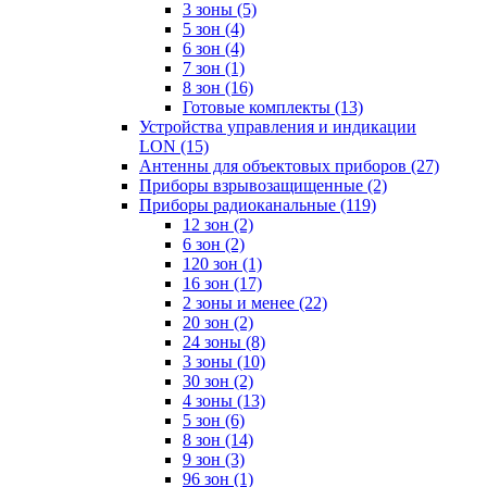
3 зоны
(5)
5 зон
(4)
6 зон
(4)
7 зон
(1)
8 зон
(16)
Готовые комплекты
(13)
Устройства управления и индикации
LON
(15)
Антенны для объектовых приборов
(27)
Приборы взрывозащищенные
(2)
Приборы радиоканальные
(119)
12 зон
(2)
6 зон
(2)
120 зон
(1)
16 зон
(17)
2 зоны и менее
(22)
20 зон
(2)
24 зоны
(8)
3 зоны
(10)
30 зон
(2)
4 зоны
(13)
5 зон
(6)
8 зон
(14)
9 зон
(3)
96 зон
(1)