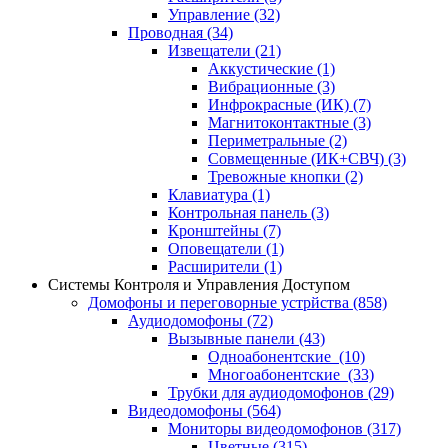
Управление
(32)
Проводная
(34)
Извещатели
(21)
Аккустические
(1)
Вибрационные
(3)
Инфрокрасные (ИК)
(7)
Магнитоконтактные
(3)
Периметральные
(2)
Совмещенные (ИК+СВЧ)
(3)
Тревожные кнопки
(2)
Клавиатура
(1)
Контрольная панель
(3)
Кронштейны
(7)
Оповещатели
(1)
Расширители
(1)
Системы Контроля и Управления Доступом
Домофоны и переговорные устрйства
(858)
Аудиодомофоны
(72)
Вызывные панели
(43)
Одноабонентские
(10)
Многоабонентские
(33)
Трубки для аудиодомофонов
(29)
Видеодомофоны
(564)
Мониторы видеодомофонов
(317)
Цветные
(315)