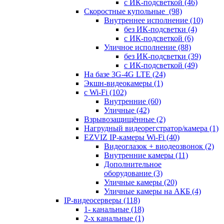
с ИК-подсветкой
(46)
Скоростные купольные
(98)
Внутреннее исполнение
(10)
без ИК-подсветки
(4)
с ИК-подсветкой
(6)
Уличное исполнение
(88)
без ИК-подсветки
(39)
с ИК-подсветкой
(49)
На базе 3G-4G LTE
(24)
Экшн-видеокамеры
(1)
с Wi-Fi
(102)
Внутренние
(60)
Уличные
(42)
Взрывозащищённые
(2)
Нагрудный видеорегстратор/камера
(1)
EZVIZ IP-камеры Wi-Fi
(40)
Видеоглазок + виодеозвонок
(2)
Внутренние камеры
(11)
Дополнительное
оборудование
(3)
Уличные камеры
(20)
Уличные камеры на АКБ
(4)
IP-видеосерверы
(118)
1- канальные
(18)
2-х канальные
(1)