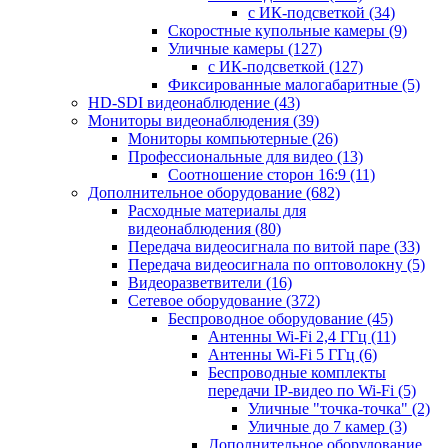
с ИК-подсветкой
(34)
Скоростные купольные камеры
(9)
Уличные камеры
(127)
с ИК-подсветкой
(127)
Фиксированные малогабаритные
(5)
HD-SDI видеонаблюдение
(43)
Мониторы видеонаблюдения
(39)
Мониторы компьютерные
(26)
Профессиональные для видео
(13)
Соотношение сторон 16:9
(11)
Дополнительное оборудование
(682)
Расходные материалы для
видеонаблюдения
(80)
Передача видеосигнала по витой паре
(33)
Передача видеосигнала по оптоволокну
(5)
Видеоразветвители
(16)
Сетевое оборудование
(372)
Беспроводное оборудование
(45)
Антенны Wi-Fi 2,4 ГГц
(11)
Антенны Wi-Fi 5 ГГц
(6)
Беспроводные комплекты
передачи IP-видео по Wi-Fi
(5)
Уличные "точка-точка"
(2)
Уличные до 7 камер
(3)
Дополнительное оборудование