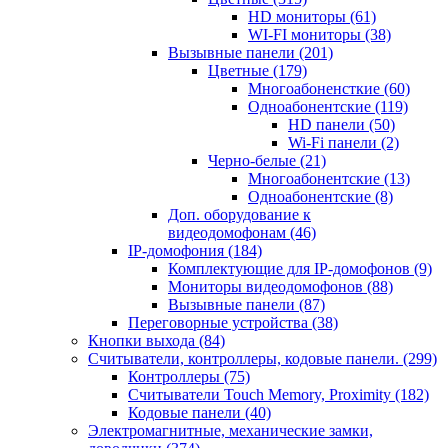
HD мониторы
(61)
WI-FI мониторы
(38)
Вызывные панели
(201)
Цветные
(179)
Многоабоненсткие
(60)
Одноабонентские
(119)
HD панели
(50)
Wi-Fi панели
(2)
Черно-белые
(21)
Многоабонентские
(13)
Одноабонентские
(8)
Доп. оборудование к
видеодомофонам
(46)
IP-домофония
(184)
Комплектующие для IP-домофонов
(9)
Мониторы видеодомофонов
(88)
Вызывные панели
(87)
Переговорные устройства
(38)
Кнопки выхода
(84)
Считыватели, контроллеры, кодовые панели.
(299)
Контроллеры
(75)
Считыватели Touch Memory, Proximity
(182)
Кодовые панели
(40)
Электромагнитные, механические замки,