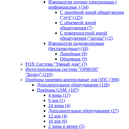
Извещатели оптико-электронные (
инфракрасные )
(34)
С линейной зоной обнаружения
("луч")
(25)
С объемной зоной
обнаружения
(7)
С поверхностной зоной
обнаружения ("штора")
(2)
Извещатели радиоволновые
(беспроводные)
(18)
Линейные
(9)
Объемные
(9)
FOX Система "Умный дом"
(7)
Интегрированная система "ОРИОН"
"Болид"
(210)
Приборы приемно-контрольные для ОПС
(398)
Дополнительное оборудование
(128)
Приборы GSM
(107)
4 зоны
(17)
9 зон
(1)
24 зоны
(4)
Дополнительное оборудование
(27)
12 зон
(4)
16 зон
(6)
2 зоны и менее
(5)