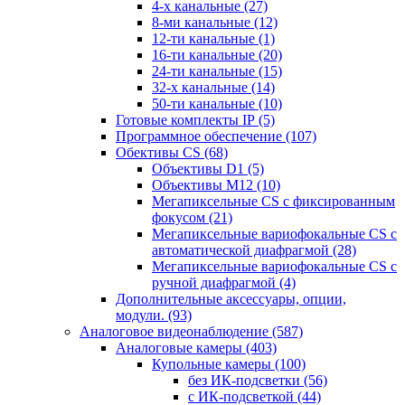
4-х канальные
(27)
8-ми канальные
(12)
12-ти канальные
(1)
16-ти канальные
(20)
24-ти канальные
(15)
32-х канальные
(14)
50-ти канальные
(10)
Готовые комплекты IP
(5)
Программное обеспечение
(107)
Обективы CS
(68)
Объективы D1
(5)
Объективы M12
(10)
Мегапиксельные CS c фиксированным
фокусом
(21)
Мегапиксельные вариофокальные CS c
автоматической диафрагмой
(28)
Мегапиксельные вариофокальные CS c
ручной диафрагмой
(4)
Дополнительные аксессуары, опции,
модули.
(93)
Аналоговое видеонаблюдение
(587)
Аналоговые камеры
(403)
Купольные камеры
(100)
без ИК-подсветки
(56)
с ИК-подсветкой
(44)