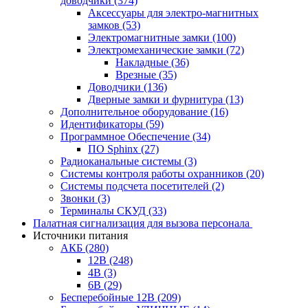
доводчики
(374)
Аксессуары для электро-магнитных
замков
(53)
Электромагнитные замки
(100)
Электромеханические замки
(72)
Накладные
(36)
Врезные
(35)
Доводчики
(136)
Дверные замки и фурнитура
(13)
Дополнительное оборудование
(16)
Идентификаторы
(59)
Программное Обеспечение
(34)
ПО Sphinx
(27)
Радиоканальные системы
(3)
Системы контроля работы охранников
(20)
Системы подсчета посетителей
(2)
Звонки
(3)
Терминалы СКУД
(33)
Палатная сигнализация для вызова персонала
Источники питания
АКБ
(280)
12В
(248)
4В
(3)
6В
(29)
Бесперебойные 12В
(209)