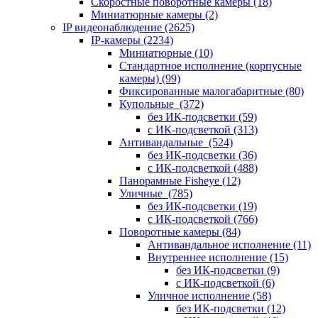
Скоростные поворотные камеры
(18)
Миниатюрные камеры
(2)
IP видеонаблюдение
(2625)
IP-камеры
(2234)
Миниатюрные
(10)
Стандартное исполнение (корпусные
камеры)
(99)
Фиксированные малогабаритные
(80)
Купольные
(372)
без ИК-подсветки
(59)
с ИК-подсветкой
(313)
Антивандальные
(524)
без ИК-подсветки
(36)
с ИК-подсветкой
(488)
Панорамные Fisheye
(12)
Уличные
(785)
без ИК-подсветки
(19)
с ИК-подсветкой
(766)
Поворотные камеры
(84)
Антивандальное исполнение
(11)
Внутреннее исполнение
(15)
без ИК-подсветки
(9)
с ИК-подсветкой
(6)
Уличное исполнение
(58)
без ИК-подсветки
(12)