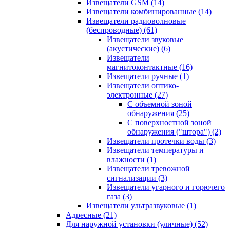
Извещатели GSM
(14)
Извещатели комбинированные
(14)
Извещатели радиоволновые
(беспроводные)
(61)
Извещатели звуковые
(акустические)
(6)
Извещатели
магнитоконтактные
(16)
Извещатели ручные
(1)
Извещатели оптико-
электронные
(27)
С объемной зоной
обнаружения
(25)
С поверхностной зоной
обнаружения ("штора")
(2)
Извещатели протечки воды
(3)
Извещатели температуры и
влажности
(1)
Извещатели тревожной
сигнализации
(3)
Извещатели угарного и горючего
газа
(3)
Извещатели ультразвуковые
(1)
Адресные
(21)
Для наружной установки (уличные)
(52)