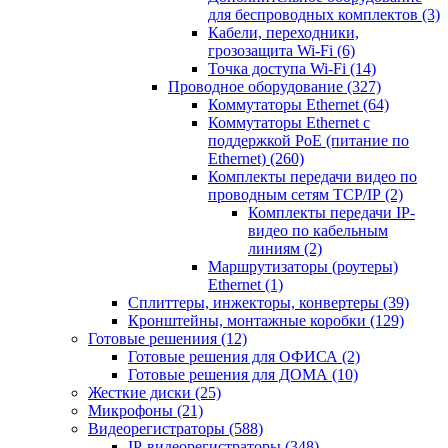
для беспроводных комплектов
(3)
Кабели, переходники,
грозозащита Wi-Fi
(6)
Точка доступа Wi-Fi
(14)
Проводное оборудование
(327)
Коммутаторы Ethernet
(64)
Коммутаторы Ethernet с
поддержкой PoE (питание по
Ethernet)
(260)
Комплекты передачи видео по
проводным сетям TCP/IP
(2)
Комплекты передачи IP-
видео по кабельным
линиям
(2)
Маршрутизаторы (роутеры)
Ethernet
(1)
Сплиттеры, инжекторы, конвертеры
(39)
Кронштейны, монтажные коробки
(129)
Готовые решениия
(12)
Готовые решения для ОФИСА
(2)
Готовые решения для ДОМА
(10)
Жесткие диски
(25)
Микрофоны
(21)
Видеорегистраторы
(588)
IP-видеорегистраторы
(348)