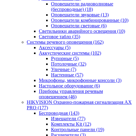
Оповещатели радиоволновые
(беспроводные)
(18)
Оповещатели звуковые
(13)
Оповещатели комбинированные
(10)
Оповещатели световые
(6)
Светильники аварийного освещения
(10)
Световое табло
(35)
Системы речевого оповещения
(162)
Аксессуары
(5)
Аккустические системы
(102)
Рупорные
(5)
Потолочные
(32)
Уличные
(7)
Настенные
(57)
Микрофоны, микрофонные консоли
(3)
Настольное оборудование
(6)
Приборы управления речевым
оповещением
(46)
HIKVISION Охранно-пожарная сигнализация AX
PRO
(177)
Беспроводная
(143)
Извещатели
(77)
Комплекты Kit
(12)
Контрольные панели
(19)
Расширители
(3)