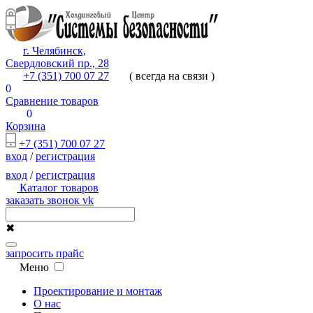
г. Челябинск,
Свердловский пр., 28
+7 (351) 700 07 27
( всегда на связи )
0
Сравнение товаров
0
Корзина
+7 (351) 700 07 27
вход
/
регистрация
вход
/
регистрация
Каталог товаров
заказать звонок
vk
✖
запросить прайс
Меню
Проектирование и монтаж
О нас