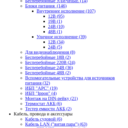
Бесперебойные УЛИЧНЫЕ
(14)
Блоки питания
(146)
Внутреннее исполнение
(107)
12В
(95)
19В
(1)
24В
(10)
48В
(1)
Уличное исполнение
(39)
12В
(34)
24В
(5)
Для видеонаблюдения
(8)
Бесперебойные 18В
(2)
Бесперебойные 220В
(24)
Бесперебойные 24В
(36)
Бесперебойные 48В
(2)
Вспомогательные устройства для источников
питания
(32)
ИБП "APC"
(19)
ИБП "Ippon"
(4)
Монтаж на DIN-рейку
(21)
Термостат АКБ
(6)
Тестер емкости АКБ
(2)
Кабель, провода и аксессуары
Кабель судовой
(6)
Кабель LAN ("витая пара")
(63)