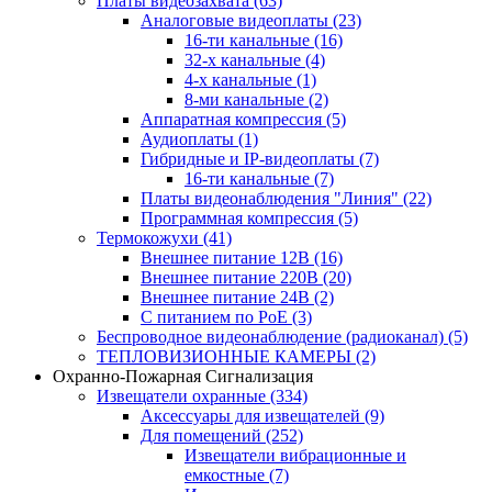
Платы видеозахвата
(63)
Аналоговые видеоплаты
(23)
16-ти канальные
(16)
32-х канальные
(4)
4-х канальные
(1)
8-ми канальные
(2)
Аппаратная компрессия
(5)
Аудиоплаты
(1)
Гибридные и IP-видеоплаты
(7)
16-ти канальные
(7)
Платы видеонаблюдения "Линия"
(22)
Программная компрессия
(5)
Термокожухи
(41)
Внешнее питание 12В
(16)
Внешнее питание 220В
(20)
Внешнее питание 24В
(2)
С питанием по PoE
(3)
Беспроводное видеонаблюдение (радиоканал)
(5)
ТЕПЛОВИЗИОННЫЕ КАМЕРЫ
(2)
Охранно-Пожарная Сигнализация
Извещатели охранные
(334)
Аксессуары для извещателей
(9)
Для помещений
(252)
Извещатели вибрационные и
емкостные
(7)