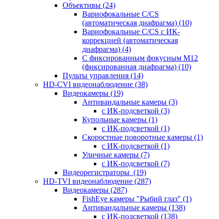
Объективы
(24)
Вариофокальные C/CS
(автоматическая диафрагма)
(10)
Вариофокальные C/CS с ИК-
коррекцией (автоматическая
диафрагма)
(4)
С фиксированным фокусным М12
(фиксированная диафрагма)
(10)
Пульты управления
(14)
HD-CVI видеонаблюдение
(38)
Видеокамеры
(19)
Антивандальные камеры
(3)
с ИК-подсветкой
(3)
Купольные камеры
(1)
с ИК-подсветкой
(1)
Скоростные поворотные камеры
(1)
с ИК-подсветкой
(1)
Уличные камеры
(7)
с ИК-подсветкой
(7)
Видеорегистраторы
(19)
HD-TVI видеонаблюдение
(287)
Видеокамеры
(287)
FishEye камеры "Рыбий глаз"
(1)
Антивандальные камеры
(138)
с ИК-подсветкой
(138)