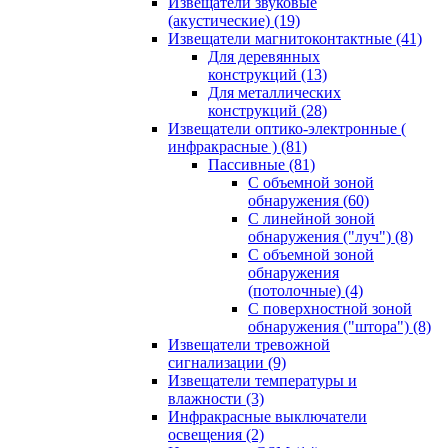
Извещатели звуковые
(акустические)
(19)
Извещатели магнитоконтактные
(41)
Для деревянных
конструкций
(13)
Для металлических
конструкций
(28)
Извещатели оптико-электронные (
инфракрасные )
(81)
Пассивные
(81)
С объемной зоной
обнаружения
(60)
С линейной зоной
обнаружения ("луч")
(8)
С объемной зоной
обнаружения
(потолочные)
(4)
С поверхностной зоной
обнаружения ("штора")
(8)
Извещатели тревожной
сигнализации
(9)
Извещатели температуры и
влажности
(3)
Инфракрасные выключатели
освещения
(2)