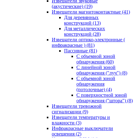
Извещатели звуковые
(акустические)
(19)
Извещатели магнитоконтактные
(41)
Для деревянных
конструкций
(13)
Для металлических
конструкций
(28)
Извещатели оптико-электронные (
инфракрасные )
(81)
Пассивные
(81)
С объемной зоной
обнаружения
(60)
С линейной зоной
обнаружения ("луч")
(8)
С объемной зоной
обнаружения
(потолочные)
(4)
С поверхностной зоной
обнаружения ("штора")
(8)
Извещатели тревожной
сигнализации
(9)
Извещатели температуры и
влажности
(3)
Инфракрасные выключатели
освещения
(2)