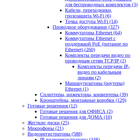
для беспроводных комплектов
(3)
Кабели, переходники,
грозозащита Wi-Fi
(6)
Точка доступа Wi-Fi
(14)
Проводное оборудование
(327)
Коммутаторы Ethernet
(64)
Коммутаторы Ethernet с
поддержкой PoE (питание по
Ethernet)
(260)
Комплекты передачи видео по
проводным сетям TCP/IP
(2)
Комплекты передачи IP-
видео по кабельным
линиям
(2)
Маршрутизаторы (роутеры)
Ethernet
(1)
Сплиттеры, инжекторы, конвертеры
(39)
Кронштейны, монтажные коробки
(129)
Готовые решениия
(12)
Готовые решения для ОФИСА
(2)
Готовые решения для ДОМА
(10)
Жесткие диски
(25)
Микрофоны
(21)
Видеорегистраторы
(588)
IP-видеорегистраторы
(348)