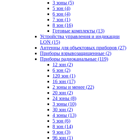
3 зоны
(5)
5 зон
(4)
6 зон
(4)
7 зон
(1)
8 зон
(16)
Готовые комплекты
(13)
Устройства управления и индикации
LON
(15)
Антенны для объектовых приборов
(27)
Приборы взрывозащищенные
(2)
Приборы радиоканальные
(119)
12 зон
(2)
6 зон
(2)
120 зон
(1)
16 зон
(17)
2 зоны и менее
(22)
20 зон
(2)
24 зоны
(8)
3 зоны
(10)
30 зон
(2)
4 зоны
(13)
5 зон
(6)
8 зон
(14)
9 зон
(3)
96 зон
(1)