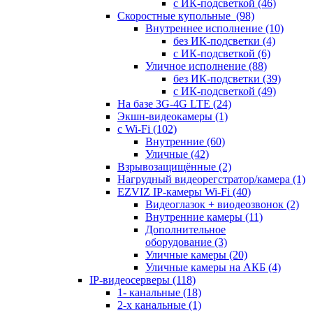
с ИК-подсветкой
(46)
Скоростные купольные
(98)
Внутреннее исполнение
(10)
без ИК-подсветки
(4)
с ИК-подсветкой
(6)
Уличное исполнение
(88)
без ИК-подсветки
(39)
с ИК-подсветкой
(49)
На базе 3G-4G LTE
(24)
Экшн-видеокамеры
(1)
с Wi-Fi
(102)
Внутренние
(60)
Уличные
(42)
Взрывозащищённые
(2)
Нагрудный видеорегстратор/камера
(1)
EZVIZ IP-камеры Wi-Fi
(40)
Видеоглазок + виодеозвонок
(2)
Внутренние камеры
(11)
Дополнительное
оборудование
(3)
Уличные камеры
(20)
Уличные камеры на АКБ
(4)
IP-видеосерверы
(118)
1- канальные
(18)
2-х канальные
(1)