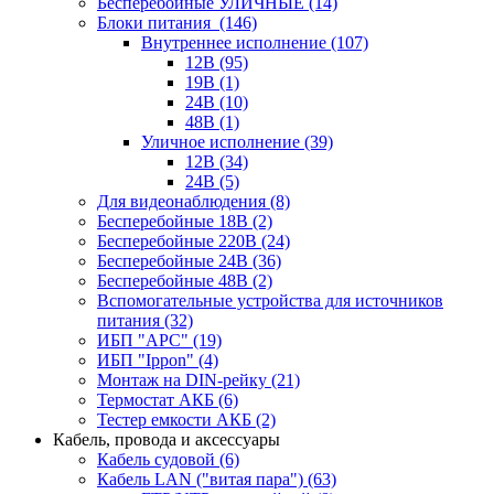
Бесперебойные УЛИЧНЫЕ
(14)
Блоки питания
(146)
Внутреннее исполнение
(107)
12В
(95)
19В
(1)
24В
(10)
48В
(1)
Уличное исполнение
(39)
12В
(34)
24В
(5)
Для видеонаблюдения
(8)
Бесперебойные 18В
(2)
Бесперебойные 220В
(24)
Бесперебойные 24В
(36)
Бесперебойные 48В
(2)
Вспомогательные устройства для источников
питания
(32)
ИБП "APC"
(19)
ИБП "Ippon"
(4)
Монтаж на DIN-рейку
(21)
Термостат АКБ
(6)
Тестер емкости АКБ
(2)
Кабель, провода и аксессуары
Кабель судовой
(6)
Кабель LAN ("витая пара")
(63)