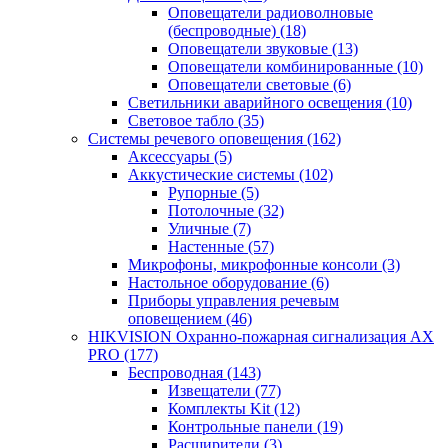
Оповещатели радиоволновые
(беспроводные)
(18)
Оповещатели звуковые
(13)
Оповещатели комбинированные
(10)
Оповещатели световые
(6)
Светильники аварийного освещения
(10)
Световое табло
(35)
Системы речевого оповещения
(162)
Аксессуары
(5)
Аккустические системы
(102)
Рупорные
(5)
Потолочные
(32)
Уличные
(7)
Настенные
(57)
Микрофоны, микрофонные консоли
(3)
Настольное оборудование
(6)
Приборы управления речевым
оповещением
(46)
HIKVISION Охранно-пожарная сигнализация AX
PRO
(177)
Беспроводная
(143)
Извещатели
(77)
Комплекты Kit
(12)
Контрольные панели
(19)
Расширители
(3)