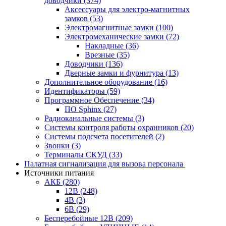
доводчики
(374)
Аксессуары для электро-магнитных
замков
(53)
Электромагнитные замки
(100)
Электромеханические замки
(72)
Накладные
(36)
Врезные
(35)
Доводчики
(136)
Дверные замки и фурнитура
(13)
Дополнительное оборудование
(16)
Идентификаторы
(59)
Программное Обеспечение
(34)
ПО Sphinx
(27)
Радиоканальные системы
(3)
Системы контроля работы охранников
(20)
Системы подсчета посетителей
(2)
Звонки
(3)
Терминалы СКУД
(33)
Палатная сигнализация для вызова персонала
Источники питания
АКБ
(280)
12В
(248)
4В
(3)
6В
(29)
Бесперебойные 12В
(209)