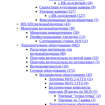
с ИК-подсветкой
(34)
Скоростные купольные камеры
(9)
Уличные камеры
(127)
с ИК-подсветкой
(127)
Фиксированные малогабаритные
(5)
HD-SDI видеонаблюдение
(43)
Мониторы видеонаблюдения
(39)
Мониторы компьютерные
(26)
Профессиональные для видео
(13)
Соотношение сторон 16:9
(11)
Дополнительное оборудование
(682)
Расходные материалы для
видеонаблюдения
(80)
Передача видеосигнала по витой паре
(33)
Передача видеосигнала по оптоволокну
(5)
Видеоразветвители
(16)
Сетевое оборудование
(372)
Беспроводное оборудование
(45)
Антенны Wi-Fi 2,4 ГГц
(11)
Антенны Wi-Fi 5 ГГц
(6)
Беспроводные комплекты
передачи IP-видео по Wi-Fi
(5)
Уличные "точка-точка"
(2)
Уличные до 7 камер
(3)
Дополнительное оборудование