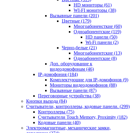
HD мониторы
(61)
WI-FI мониторы
(38)
Вызывные панели
(201)
Цветные
(179)
Многоабоненсткие
(60)
Одноабонентские
(119)
HD панели
(50)
Wi-Fi панели
(2)
Черно-белые
(21)
Многоабонентские
(13)
Одноабонентские
(8)
Доп. оборудование к
видеодомофонам
(46)
IP-домофония
(184)
Комплектующие для IP-домофонов
(9)
Мониторы видеодомофонов
(88)
Вызывные панели
(87)
Переговорные устройства
(38)
Кнопки выхода
(84)
Считыватели, контроллеры, кодовые панели.
(299)
Контроллеры
(75)
Считыватели Touch Memory, Proximity
(182)
Кодовые панели
(40)
Электромагнитные, механические замки,