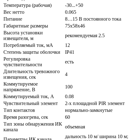
Температура (рабочая)
-30...+50
Вес нетто
0.065
Питание
8…15 В постоянного тока
Габаритные размеры
75х58х46
Высота установки
рекомендуемая 2.5
извещателя, м
Потребляемый ток, мА
12
Степень защиты оболочки
IP41
Регулировка
есть
чувствительности
Длительность тревожного
4
извещения, сек
Коммутируемое
100
напряжение, В
Коммутируемый ток, А
0.08
Чувствительный элемент
2-х площадной PIR элемент
Тип контактов
нормально-замкнутые
Время разогрева, сек
60
Тип зоны обнаружения ИК
объемная
канала
дальность 10 м/ ширина 10 м;
Параметры ИК канала