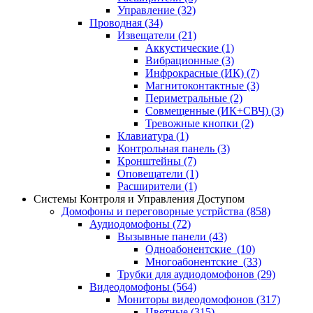
Управление
(32)
Проводная
(34)
Извещатели
(21)
Аккустические
(1)
Вибрационные
(3)
Инфрокрасные (ИК)
(7)
Магнитоконтактные
(3)
Периметральные
(2)
Совмещенные (ИК+СВЧ)
(3)
Тревожные кнопки
(2)
Клавиатура
(1)
Контрольная панель
(3)
Кронштейны
(7)
Оповещатели
(1)
Расширители
(1)
Системы Контроля и Управления Доступом
Домофоны и переговорные устрйства
(858)
Аудиодомофоны
(72)
Вызывные панели
(43)
Одноабонентские
(10)
Многоабонентские
(33)
Трубки для аудиодомофонов
(29)
Видеодомофоны
(564)
Мониторы видеодомофонов
(317)
Цветные
(315)