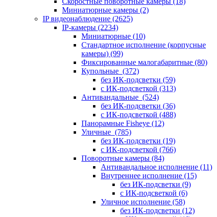
Скоростные поворотные камеры
(18)
Миниатюрные камеры
(2)
IP видеонаблюдение
(2625)
IP-камеры
(2234)
Миниатюрные
(10)
Стандартное исполнение (корпусные
камеры)
(99)
Фиксированные малогабаритные
(80)
Купольные
(372)
без ИК-подсветки
(59)
с ИК-подсветкой
(313)
Антивандальные
(524)
без ИК-подсветки
(36)
с ИК-подсветкой
(488)
Панорамные Fisheye
(12)
Уличные
(785)
без ИК-подсветки
(19)
с ИК-подсветкой
(766)
Поворотные камеры
(84)
Антивандальное исполнение
(11)
Внутреннее исполнение
(15)
без ИК-подсветки
(9)
с ИК-подсветкой
(6)
Уличное исполнение
(58)
без ИК-подсветки
(12)