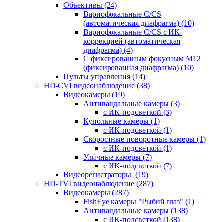
Объективы
(24)
Вариофокальные C/CS
(автоматическая диафрагма)
(10)
Вариофокальные C/CS с ИК-
коррекцией (автоматическая
диафрагма)
(4)
С фиксированным фокусным М12
(фиксированная диафрагма)
(10)
Пульты управления
(14)
HD-CVI видеонаблюдение
(38)
Видеокамеры
(19)
Антивандальные камеры
(3)
с ИК-подсветкой
(3)
Купольные камеры
(1)
с ИК-подсветкой
(1)
Скоростные поворотные камеры
(1)
с ИК-подсветкой
(1)
Уличные камеры
(7)
с ИК-подсветкой
(7)
Видеорегистраторы
(19)
HD-TVI видеонаблюдение
(287)
Видеокамеры
(287)
FishEye камеры "Рыбий глаз"
(1)
Антивандальные камеры
(138)
с ИК-подсветкой
(138)