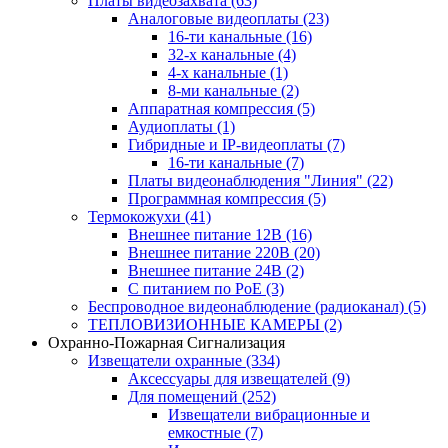
Платы видеозахвата
(63)
Аналоговые видеоплаты
(23)
16-ти канальные
(16)
32-х канальные
(4)
4-х канальные
(1)
8-ми канальные
(2)
Аппаратная компрессия
(5)
Аудиоплаты
(1)
Гибридные и IP-видеоплаты
(7)
16-ти канальные
(7)
Платы видеонаблюдения "Линия"
(22)
Программная компрессия
(5)
Термокожухи
(41)
Внешнее питание 12В
(16)
Внешнее питание 220В
(20)
Внешнее питание 24В
(2)
С питанием по PoE
(3)
Беспроводное видеонаблюдение (радиоканал)
(5)
ТЕПЛОВИЗИОННЫЕ КАМЕРЫ
(2)
Охранно-Пожарная Сигнализация
Извещатели охранные
(334)
Аксессуары для извещателей
(9)
Для помещений
(252)
Извещатели вибрационные и
емкостные
(7)