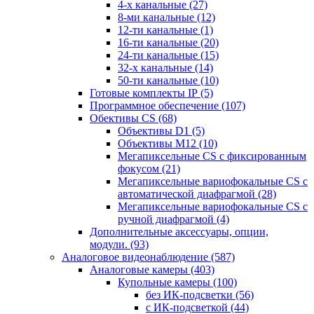
4-х канальные
(27)
8-ми канальные
(12)
12-ти канальные
(1)
16-ти канальные
(20)
24-ти канальные
(15)
32-х канальные
(14)
50-ти канальные
(10)
Готовые комплекты IP
(5)
Программное обеспечение
(107)
Обективы CS
(68)
Объективы D1
(5)
Объективы M12
(10)
Мегапиксельные CS c фиксированным
фокусом
(21)
Мегапиксельные вариофокальные CS c
автоматической диафрагмой
(28)
Мегапиксельные вариофокальные CS c
ручной диафрагмой
(4)
Дополнительные аксессуары, опции,
модули.
(93)
Аналоговое видеонаблюдение
(587)
Аналоговые камеры
(403)
Купольные камеры
(100)
без ИК-подсветки
(56)
с ИК-подсветкой
(44)