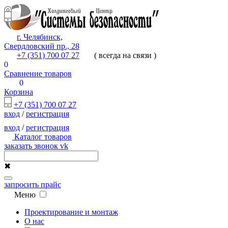
г. Челябинск,
Свердловский пр., 28
+7 (351) 700 07 27
( всегда на связи )
0
Сравнение товаров
0
Корзина
+7 (351) 700 07 27
вход
/
регистрация
вход
/
регистрация
Каталог товаров
заказать звонок
vk
✖
запросить прайс
Меню
Проектирование и монтаж
О нас