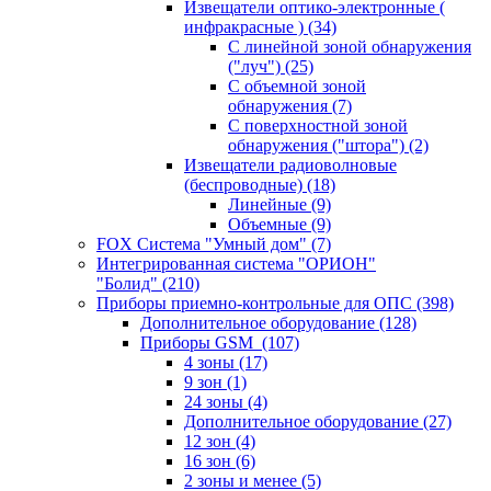
Извещатели оптико-электронные (
инфракрасные )
(34)
С линейной зоной обнаружения
("луч")
(25)
С объемной зоной
обнаружения
(7)
С поверхностной зоной
обнаружения ("штора")
(2)
Извещатели радиоволновые
(беспроводные)
(18)
Линейные
(9)
Объемные
(9)
FOX Система "Умный дом"
(7)
Интегрированная система "ОРИОН"
"Болид"
(210)
Приборы приемно-контрольные для ОПС
(398)
Дополнительное оборудование
(128)
Приборы GSM
(107)
4 зоны
(17)
9 зон
(1)
24 зоны
(4)
Дополнительное оборудование
(27)
12 зон
(4)
16 зон
(6)
2 зоны и менее
(5)