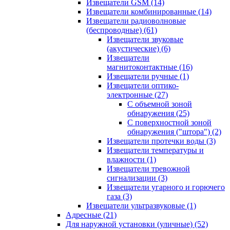
Извещатели GSM
(14)
Извещатели комбинированные
(14)
Извещатели радиоволновые
(беспроводные)
(61)
Извещатели звуковые
(акустические)
(6)
Извещатели
магнитоконтактные
(16)
Извещатели ручные
(1)
Извещатели оптико-
электронные
(27)
С объемной зоной
обнаружения
(25)
С поверхностной зоной
обнаружения ("штора")
(2)
Извещатели протечки воды
(3)
Извещатели температуры и
влажности
(1)
Извещатели тревожной
сигнализации
(3)
Извещатели угарного и горючего
газа
(3)
Извещатели ультразвуковые
(1)
Адресные
(21)
Для наружной установки (уличные)
(52)