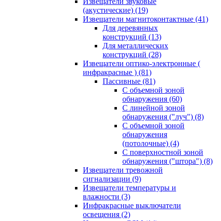
Извещатели звуковые
(акустические)
(19)
Извещатели магнитоконтактные
(41)
Для деревянных
конструкций
(13)
Для металлических
конструкций
(28)
Извещатели оптико-электронные (
инфракрасные )
(81)
Пассивные
(81)
С объемной зоной
обнаружения
(60)
С линейной зоной
обнаружения ("луч")
(8)
С объемной зоной
обнаружения
(потолочные)
(4)
С поверхностной зоной
обнаружения ("штора")
(8)
Извещатели тревожной
сигнализации
(9)
Извещатели температуры и
влажности
(3)
Инфракрасные выключатели
освещения
(2)