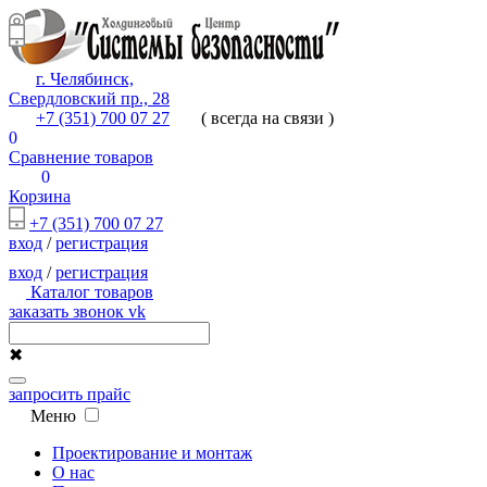
г. Челябинск,
Свердловский пр., 28
+7 (351) 700 07 27
( всегда на связи )
0
Сравнение товаров
0
Корзина
+7 (351) 700 07 27
вход
/
регистрация
вход
/
регистрация
Каталог товаров
заказать звонок
vk
✖
запросить прайс
Меню
Проектирование и монтаж
О нас