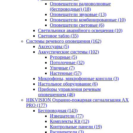
Оповещатели радиоволновые
(беспроводные)
(18)
Оповещатели звуковые
(13)
Оповещатели комбинированные
(10)
Оповещатели световые
(6)
Светильники аварийного освещения
(10)
Световое табло
(35)
Системы речевого оповещения
(162)
Аксессуары
(5)
Аккустические системы
(102)
Рупорные
(5)
Потолочные
(32)
Уличные
(7)
Настенные
(57)
Микрофоны, микрофонные консоли
(3)
Настольное оборудование
(6)
Приборы управления речевым
оповещением
(46)
HIKVISION Охранно-пожарная сигнализация AX
PRO
(177)
Беспроводная
(143)
Извещатели
(77)
Комплекты Kit
(12)
Контрольные панели
(19)
Расширители
(3)