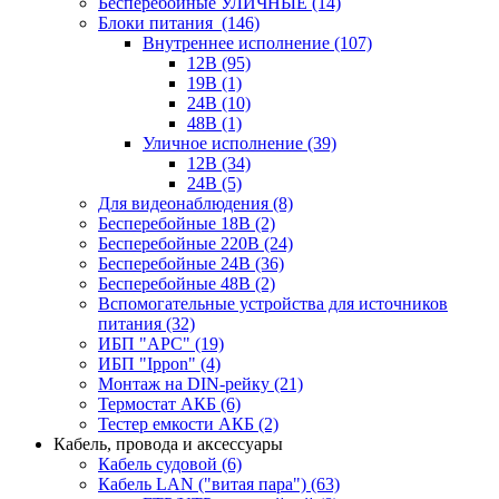
Бесперебойные УЛИЧНЫЕ
(14)
Блоки питания
(146)
Внутреннее исполнение
(107)
12В
(95)
19В
(1)
24В
(10)
48В
(1)
Уличное исполнение
(39)
12В
(34)
24В
(5)
Для видеонаблюдения
(8)
Бесперебойные 18В
(2)
Бесперебойные 220В
(24)
Бесперебойные 24В
(36)
Бесперебойные 48В
(2)
Вспомогательные устройства для источников
питания
(32)
ИБП "APC"
(19)
ИБП "Ippon"
(4)
Монтаж на DIN-рейку
(21)
Термостат АКБ
(6)
Тестер емкости АКБ
(2)
Кабель, провода и аксессуары
Кабель судовой
(6)
Кабель LAN ("витая пара")
(63)