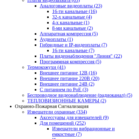
Платы видеозахвата
(63)
Аналоговые видеоплаты
(23)
16-ти канальные
(16)
32-х канальные
(4)
4-х канальные
(1)
8-ми канальные
(2)
Аппаратная компрессия
(5)
Аудиоплаты
(1)
Гибридные и IP-видеоплаты
(7)
16-ти канальные
(7)
Платы видеонаблюдения "Линия"
(22)
Программная компрессия
(5)
Термокожухи
(41)
Внешнее питание 12В
(16)
Внешнее питание 220В
(20)
Внешнее питание 24В
(2)
С питанием по PoE
(3)
Беспроводное видеонаблюдение (радиоканал)
(5)
ТЕПЛОВИЗИОННЫЕ КАМЕРЫ
(2)
Охранно-Пожарная Сигнализация
Извещатели охранные
(334)
Аксессуары для извещателей
(9)
Для помещений
(252)
Извещатели вибрационные и
емкостные
(7)