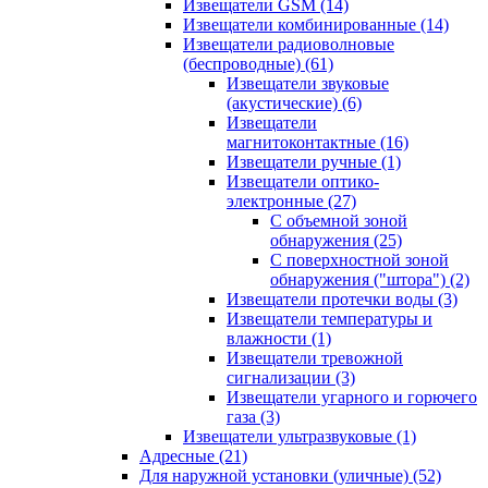
Извещатели GSM
(14)
Извещатели комбинированные
(14)
Извещатели радиоволновые
(беспроводные)
(61)
Извещатели звуковые
(акустические)
(6)
Извещатели
магнитоконтактные
(16)
Извещатели ручные
(1)
Извещатели оптико-
электронные
(27)
С объемной зоной
обнаружения
(25)
С поверхностной зоной
обнаружения ("штора")
(2)
Извещатели протечки воды
(3)
Извещатели температуры и
влажности
(1)
Извещатели тревожной
сигнализации
(3)
Извещатели угарного и горючего
газа
(3)
Извещатели ультразвуковые
(1)
Адресные
(21)
Для наружной установки (уличные)
(52)