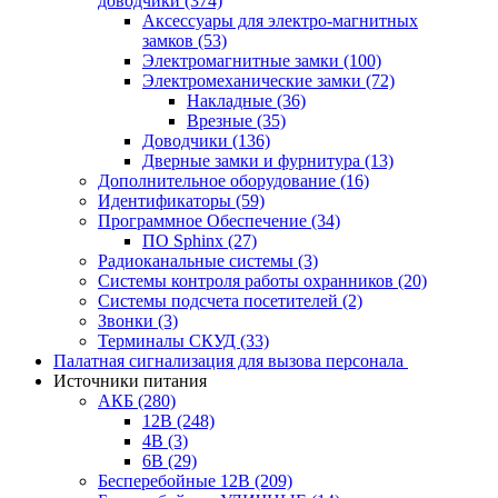
доводчики
(374)
Аксессуары для электро-магнитных
замков
(53)
Электромагнитные замки
(100)
Электромеханические замки
(72)
Накладные
(36)
Врезные
(35)
Доводчики
(136)
Дверные замки и фурнитура
(13)
Дополнительное оборудование
(16)
Идентификаторы
(59)
Программное Обеспечение
(34)
ПО Sphinx
(27)
Радиоканальные системы
(3)
Системы контроля работы охранников
(20)
Системы подсчета посетителей
(2)
Звонки
(3)
Терминалы СКУД
(33)
Палатная сигнализация для вызова персонала
Источники питания
АКБ
(280)
12В
(248)
4В
(3)
6В
(29)
Бесперебойные 12В
(209)