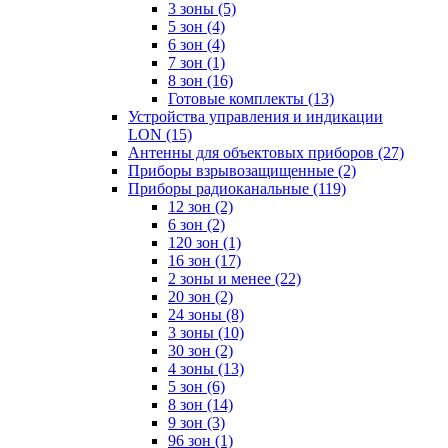
3 зоны
(5)
5 зон
(4)
6 зон
(4)
7 зон
(1)
8 зон
(16)
Готовые комплекты
(13)
Устройства управления и индикации
LON
(15)
Антенны для объектовых приборов
(27)
Приборы взрывозащищенные
(2)
Приборы радиоканальные
(119)
12 зон
(2)
6 зон
(2)
120 зон
(1)
16 зон
(17)
2 зоны и менее
(22)
20 зон
(2)
24 зоны
(8)
3 зоны
(10)
30 зон
(2)
4 зоны
(13)
5 зон
(6)
8 зон
(14)
9 зон
(3)
96 зон
(1)