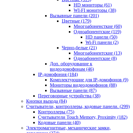
HD мониторы
(61)
WI-FI мониторы
(38)
Вызывные панели
(201)
Цветные
(179)
Многоабоненсткие
(60)
Одноабонентские
(119)
HD панели
(50)
Wi-Fi панели
(2)
Черно-белые
(21)
Многоабонентские
(13)
Одноабонентские
(8)
Доп. оборудование к
видеодомофонам
(46)
IP-домофония
(184)
Комплектующие для IP-домофонов
(9)
Мониторы видеодомофонов
(88)
Вызывные панели
(87)
Переговорные устройства
(38)
Кнопки выхода
(84)
Считыватели, контроллеры, кодовые панели.
(299)
Контроллеры
(75)
Считыватели Touch Memory, Proximity
(182)
Кодовые панели
(40)
Электромагнитные, механические замки,