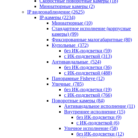
Скоростные поворотные камеры
(18)
Миниатюрные камеры
(2)
IP видеонаблюдение
(2625)
IP-камеры
(2234)
Миниатюрные
(10)
Стандартное исполнение (корпусные
камеры)
(99)
Фиксированные малогабаритные
(80)
Купольные
(372)
без ИК-подсветки
(59)
с ИК-подсветкой
(313)
Антивандальные
(524)
без ИК-подсветки
(36)
с ИК-подсветкой
(488)
Панорамные Fisheye
(12)
Уличные
(785)
без ИК-подсветки
(19)
с ИК-подсветкой
(766)
Поворотные камеры
(84)
Антивандальное исполнение
(11)
Внутреннее исполнение
(15)
без ИК-подсветки
(9)
с ИК-подсветкой
(6)
Уличное исполнение
(58)
без ИК-подсветки
(12)