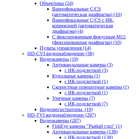
Объективы
(24)
Вариофокальные C/CS
(автоматическая диафрагма)
(10)
Вариофокальные C/CS с ИК-
коррекцией (автоматическая
диафрагма)
(4)
С фиксированным фокусным М12
(фиксированная диафрагма)
(10)
Пульты управления
(14)
HD-CVI видеонаблюдение
(38)
Видеокамеры
(19)
Антивандальные камеры
(3)
с ИК-подсветкой
(3)
Купольные камеры
(1)
с ИК-подсветкой
(1)
Скоростные поворотные камеры
(1)
с ИК-подсветкой
(1)
Уличные камеры
(7)
с ИК-подсветкой
(7)
Видеорегистраторы
(19)
HD-TVI видеонаблюдение
(287)
Видеокамеры
(287)
FishEye камеры "Рыбий глаз"
(1)
Антивандальные камеры
(138)
с ИК-подсветкой
(138)