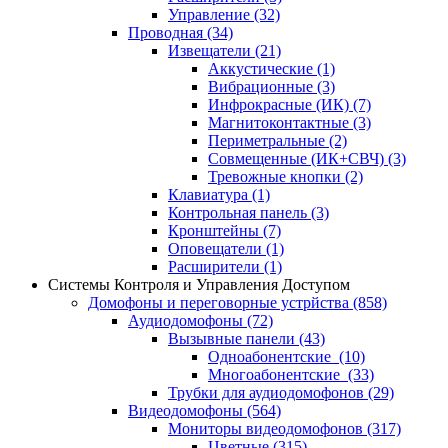
Управление
(32)
Проводная
(34)
Извещатели
(21)
Аккустические
(1)
Вибрационные
(3)
Инфрокрасные (ИК)
(7)
Магнитоконтактные
(3)
Периметральные
(2)
Совмещенные (ИК+СВЧ)
(3)
Тревожные кнопки
(2)
Клавиатура
(1)
Контрольная панель
(3)
Кронштейны
(7)
Оповещатели
(1)
Расширители
(1)
Системы Контроля и Управления Доступом
Домофоны и переговорные устрйства
(858)
Аудиодомофоны
(72)
Вызывные панели
(43)
Одноабонентские
(10)
Многоабонентские
(33)
Трубки для аудиодомофонов
(29)
Видеодомофоны
(564)
Мониторы видеодомофонов
(317)
Цветные
(315)