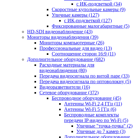
с ИК-подсветкой
(34)
Скоростные купольные камеры
(9)
Уличные камеры
(127)
с ИК-подсветкой
(127)
Фиксированные малогабаритные
(5)
HD-SDI видеонаблюдение
(43)
Мониторы видеонаблюдения
(39)
Мониторы компьютерные
(26)
Профессиональные для видео
(13)
Соотношение сторон 16:9
(11)
Дополнительное оборудование
(682)
Расходные материалы для
видеонаблюдения
(80)
Передача видеосигнала по витой паре
(33)
Передача видеосигнала по оптоволокну
(5)
Видеоразветвители
(16)
Сетевое оборудование
(372)
Беспроводное оборудование
(45)
Антенны Wi-Fi 2,4 ГГц
(11)
Антенны Wi-Fi 5 ГГц
(6)
Беспроводные комплекты
передачи IP-видео по Wi-Fi
(5)
Уличные "точка-точка"
(2)
Уличные до 7 камер
(3)
Дополнительное оборудование