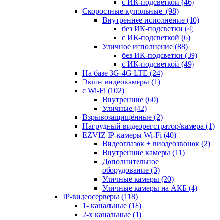
с ИК-подсветкой
(46)
Скоростные купольные
(98)
Внутреннее исполнение
(10)
без ИК-подсветки
(4)
с ИК-подсветкой
(6)
Уличное исполнение
(88)
без ИК-подсветки
(39)
с ИК-подсветкой
(49)
На базе 3G-4G LTE
(24)
Экшн-видеокамеры
(1)
с Wi-Fi
(102)
Внутренние
(60)
Уличные
(42)
Взрывозащищённые
(2)
Нагрудный видеорегстратор/камера
(1)
EZVIZ IP-камеры Wi-Fi
(40)
Видеоглазок + виодеозвонок
(2)
Внутренние камеры
(11)
Дополнительное
оборудование
(3)
Уличные камеры
(20)
Уличные камеры на АКБ
(4)
IP-видеосерверы
(118)
1- канальные
(18)
2-х канальные
(1)