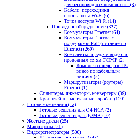
для беспроводных комплектов
(3)
Кабели, переходники,
грозозащита Wi-Fi
(6)
Точка доступа Wi-Fi
(14)
Проводное оборудование
(327)
Коммутаторы Ethernet
(64)
Коммутаторы Ethernet с
поддержкой PoE (питание по
Ethernet)
(260)
Комплекты передачи видео по
проводным сетям TCP/IP
(2)
Комплекты передачи IP-
видео по кабельным
линиям
(2)
Маршрутизаторы (роутеры)
Ethernet
(1)
Сплиттеры, инжекторы, конвертеры
(39)
Кронштейны, монтажные коробки
(129)
Готовые решениия
(12)
Готовые решения для ОФИСА
(2)
Готовые решения для ДОМА
(10)
Жесткие диски
(25)
Микрофоны
(21)
Видеорегистраторы
(588)
IP-видеорегистраторы
(348)