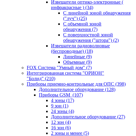
Извещатели оптико-электронные (
инфракрасные )
(34)
С линейной зоной обнаружения
("луч")
(25)
С объемной зоной
обнаружения
(7)
С поверхностной зоной
обнаружения ("штора")
(2)
Извещатели радиоволновые
(беспроводные)
(18)
Линейные
(9)
Объемные
(9)
FOX Система "Умный дом"
(7)
Интегрированная система "ОРИОН"
"Болид"
(210)
Приборы приемно-контрольные для ОПС
(398)
Дополнительное оборудование
(128)
Приборы GSM
(107)
4 зоны
(17)
9 зон
(1)
24 зоны
(4)
Дополнительное оборудование
(27)
12 зон
(4)
16 зон
(6)
2 зоны и менее
(5)