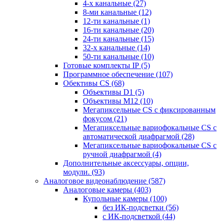
4-х канальные
(27)
8-ми канальные
(12)
12-ти канальные
(1)
16-ти канальные
(20)
24-ти канальные
(15)
32-х канальные
(14)
50-ти канальные
(10)
Готовые комплекты IP
(5)
Программное обеспечение
(107)
Обективы CS
(68)
Объективы D1
(5)
Объективы M12
(10)
Мегапиксельные CS c фиксированным
фокусом
(21)
Мегапиксельные вариофокальные CS c
автоматической диафрагмой
(28)
Мегапиксельные вариофокальные CS c
ручной диафрагмой
(4)
Дополнительные аксессуары, опции,
модули.
(93)
Аналоговое видеонаблюдение
(587)
Аналоговые камеры
(403)
Купольные камеры
(100)
без ИК-подсветки
(56)
с ИК-подсветкой
(44)