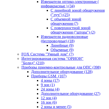
Извещатели оптико-электронные (
инфракрасные )
(34)
С линейной зоной обнаружения
("луч")
(25)
С объемной зоной
обнаружения
(7)
С поверхностной зоной
обнаружения ("штора")
(2)
Извещатели радиоволновые
(беспроводные)
(18)
Линейные
(9)
Объемные
(9)
FOX Система "Умный дом"
(7)
Интегрированная система "ОРИОН"
"Болид"
(210)
Приборы приемно-контрольные для ОПС
(398)
Дополнительное оборудование
(128)
Приборы GSM
(107)
4 зоны
(17)
9 зон
(1)
24 зоны
(4)
Дополнительное оборудование
(27)
12 зон
(4)
16 зон
(6)
2 зоны и менее
(5)