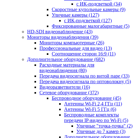
с ИК-подсветкой
(34)
Скоростные купольные камеры
(9)
Уличные камеры
(127)
с ИК-подсветкой
(127)
Фиксированные малогабаритные
(5)
HD-SDI видеонаблюдение
(43)
Мониторы видеонаблюдения
(39)
Мониторы компьютерные
(26)
Профессиональные для видео
(13)
Соотношение сторон 16:9
(11)
Дополнительное оборудование
(682)
Расходные материалы для
видеонаблюдения
(80)
Передача видеосигнала по витой паре
(33)
Передача видеосигнала по оптоволокну
(5)
Видеоразветвители
(16)
Сетевое оборудование
(372)
Беспроводное оборудование
(45)
Антенны Wi-Fi 2,4 ГГц
(11)
Антенны Wi-Fi 5 ГГц
(6)
Беспроводные комплекты
передачи IP-видео по Wi-Fi
(5)
Уличные "точка-точка"
(2)
Уличные до 7 камер
(3)
Дополнительное оборудование