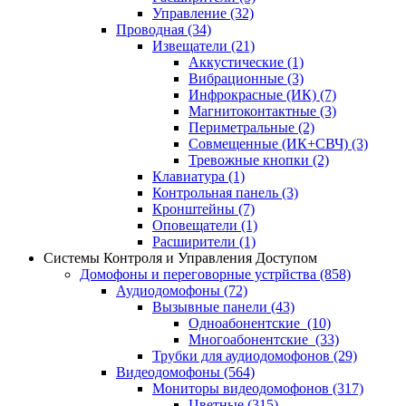
Управление
(32)
Проводная
(34)
Извещатели
(21)
Аккустические
(1)
Вибрационные
(3)
Инфрокрасные (ИК)
(7)
Магнитоконтактные
(3)
Периметральные
(2)
Совмещенные (ИК+СВЧ)
(3)
Тревожные кнопки
(2)
Клавиатура
(1)
Контрольная панель
(3)
Кронштейны
(7)
Оповещатели
(1)
Расширители
(1)
Системы Контроля и Управления Доступом
Домофоны и переговорные устрйства
(858)
Аудиодомофоны
(72)
Вызывные панели
(43)
Одноабонентские
(10)
Многоабонентские
(33)
Трубки для аудиодомофонов
(29)
Видеодомофоны
(564)
Мониторы видеодомофонов
(317)
Цветные
(315)