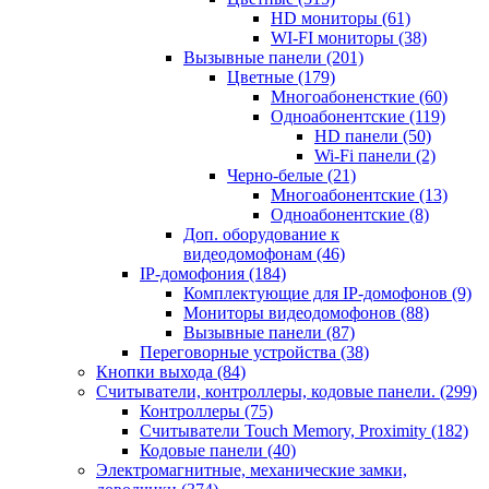
HD мониторы
(61)
WI-FI мониторы
(38)
Вызывные панели
(201)
Цветные
(179)
Многоабоненсткие
(60)
Одноабонентские
(119)
HD панели
(50)
Wi-Fi панели
(2)
Черно-белые
(21)
Многоабонентские
(13)
Одноабонентские
(8)
Доп. оборудование к
видеодомофонам
(46)
IP-домофония
(184)
Комплектующие для IP-домофонов
(9)
Мониторы видеодомофонов
(88)
Вызывные панели
(87)
Переговорные устройства
(38)
Кнопки выхода
(84)
Считыватели, контроллеры, кодовые панели.
(299)
Контроллеры
(75)
Считыватели Touch Memory, Proximity
(182)
Кодовые панели
(40)
Электромагнитные, механические замки,