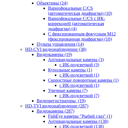
Объективы
(24)
Вариофокальные C/CS
(автоматическая диафрагма)
(10)
Вариофокальные C/CS с ИК-
коррекцией (автоматическая
диафрагма)
(4)
С фиксированным фокусным М12
(фиксированная диафрагма)
(10)
Пульты управления
(14)
HD-CVI видеонаблюдение
(38)
Видеокамеры
(19)
Антивандальные камеры
(3)
с ИК-подсветкой
(3)
Купольные камеры
(1)
с ИК-подсветкой
(1)
Скоростные поворотные камеры
(1)
с ИК-подсветкой
(1)
Уличные камеры
(7)
с ИК-подсветкой
(7)
Видеорегистраторы
(19)
HD-TVI видеонаблюдение
(287)
Видеокамеры
(287)
FishEye камеры "Рыбий глаз"
(1)
Антивандальные камеры
(138)
с ИК-подсветкой
(138)