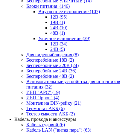
Бесперебойные УЛИЧНЫЕ
(14)
Блоки питания
(146)
Внутреннее исполнение
(107)
12В
(95)
19В
(1)
24В
(10)
48В
(1)
Уличное исполнение
(39)
12В
(34)
24В
(5)
Для видеонаблюдения
(8)
Бесперебойные 18В
(2)
Бесперебойные 220В
(24)
Бесперебойные 24В
(36)
Бесперебойные 48В
(2)
Вспомогательные устройства для источников
питания
(32)
ИБП "APC"
(19)
ИБП "Ippon"
(4)
Монтаж на DIN-рейку
(21)
Термостат АКБ
(6)
Тестер емкости АКБ
(2)
Кабель, провода и аксессуары
Кабель судовой
(6)
Кабель LAN ("витая пара")
(63)