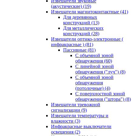
Извещатели звуковые
(акустические)
(19)
Извещатели магнитоконтактные
(41)
Для деревянных
конструкций
(13)
Для металлических
конструкций
(28)
Извещатели оптико-электронные (
инфракрасные )
(81)
Пассивные
(81)
С объемной зоной
обнаружения
(60)
С линейной зоной
обнаружения ("луч")
(8)
С объемной зоной
обнаружения
(потолочные)
(4)
С поверхностной зоной
обнаружения ("штора")
(8)
Извещатели тревожной
сигнализации
(9)
Извещатели температуры и
влажности
(3)
Инфракрасные выключатели
освещения
(2)