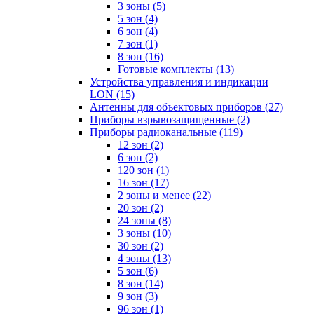
3 зоны
(5)
5 зон
(4)
6 зон
(4)
7 зон
(1)
8 зон
(16)
Готовые комплекты
(13)
Устройства управления и индикации
LON
(15)
Антенны для объектовых приборов
(27)
Приборы взрывозащищенные
(2)
Приборы радиоканальные
(119)
12 зон
(2)
6 зон
(2)
120 зон
(1)
16 зон
(17)
2 зоны и менее
(22)
20 зон
(2)
24 зоны
(8)
3 зоны
(10)
30 зон
(2)
4 зоны
(13)
5 зон
(6)
8 зон
(14)
9 зон
(3)
96 зон
(1)