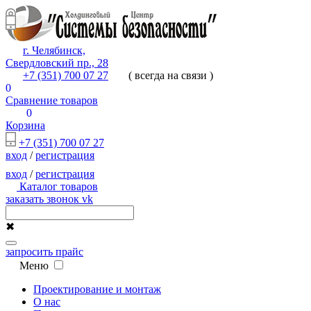
г. Челябинск,
Свердловский пр., 28
+7 (351) 700 07 27
( всегда на связи )
0
Сравнение товаров
0
Корзина
+7 (351) 700 07 27
вход
/
регистрация
вход
/
регистрация
Каталог товаров
заказать звонок
vk
✖
запросить прайс
Меню
Проектирование и монтаж
О нас