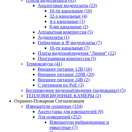
Платы видеозахвата
(63)
Аналоговые видеоплаты
(23)
16-ти канальные
(16)
32-х канальные
(4)
4-х канальные
(1)
8-ми канальные
(2)
Аппаратная компрессия
(5)
Аудиоплаты
(1)
Гибридные и IP-видеоплаты
(7)
16-ти канальные
(7)
Платы видеонаблюдения "Линия"
(22)
Программная компрессия
(5)
Термокожухи
(41)
Внешнее питание 12В
(16)
Внешнее питание 220В
(20)
Внешнее питание 24В
(2)
С питанием по PoE
(3)
Беспроводное видеонаблюдение (радиоканал)
(5)
ТЕПЛОВИЗИОННЫЕ КАМЕРЫ
(2)
Охранно-Пожарная Сигнализация
Извещатели охранные
(334)
Аксессуары для извещателей
(9)
Для помещений
(252)
Извещатели вибрационные и
емкостные
(7)