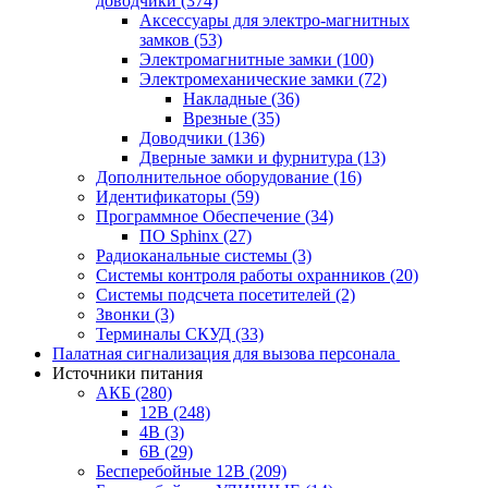
доводчики
(374)
Аксессуары для электро-магнитных
замков
(53)
Электромагнитные замки
(100)
Электромеханические замки
(72)
Накладные
(36)
Врезные
(35)
Доводчики
(136)
Дверные замки и фурнитура
(13)
Дополнительное оборудование
(16)
Идентификаторы
(59)
Программное Обеспечение
(34)
ПО Sphinx
(27)
Радиоканальные системы
(3)
Системы контроля работы охранников
(20)
Системы подсчета посетителей
(2)
Звонки
(3)
Терминалы СКУД
(33)
Палатная сигнализация для вызова персонала
Источники питания
АКБ
(280)
12В
(248)
4В
(3)
6В
(29)
Бесперебойные 12В
(209)