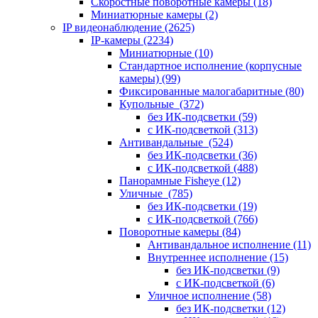
Скоростные поворотные камеры
(18)
Миниатюрные камеры
(2)
IP видеонаблюдение
(2625)
IP-камеры
(2234)
Миниатюрные
(10)
Стандартное исполнение (корпусные
камеры)
(99)
Фиксированные малогабаритные
(80)
Купольные
(372)
без ИК-подсветки
(59)
с ИК-подсветкой
(313)
Антивандальные
(524)
без ИК-подсветки
(36)
с ИК-подсветкой
(488)
Панорамные Fisheye
(12)
Уличные
(785)
без ИК-подсветки
(19)
с ИК-подсветкой
(766)
Поворотные камеры
(84)
Антивандальное исполнение
(11)
Внутреннее исполнение
(15)
без ИК-подсветки
(9)
с ИК-подсветкой
(6)
Уличное исполнение
(58)
без ИК-подсветки
(12)