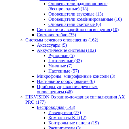
Оповещатели радиоволновые
(беспроводные)
(18)
Оповещатели звуковые
(13)
Оповещатели комбинированные
(10)
Оповещатели световые
(6)
Светильники аварийного освещения
(10)
Световое табло
(35)
Системы речевого оповещения
(162)
Аксессуары
(5)
Аккустические системы
(102)
Рупорные
(5)
Потолочные
(32)
Уличные
(7)
Настенные
(57)
Микрофоны, микрофонные консоли
(3)
Настольное оборудование
(6)
Приборы управления речевым
оповещением
(46)
HIKVISION Охранно-пожарная сигнализация AX
PRO
(177)
Беспроводная
(143)
Извещатели
(77)
Комплекты Kit
(12)
Контрольные панели
(19)
Расширители
(3)