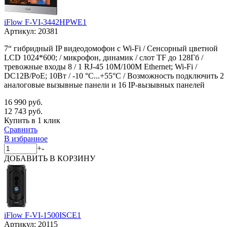
iFlow F-VI-3442HPWE1
Артикул:
20381
7“ гибридный IP видеодомофон с Wi-Fi / Сенсорный цветной
LCD 1024*600; / микрофон, динамик / слот TF до 128Гб /
тревожные входы 8 / 1 RJ-45 10M/100M Ethernet; Wi-Fi /
DC12В/PoE; 10Вт / -10 °C...+55°C / Возможность подключить 2
аналоговые вызывные панели и 16 IP-вызывных панелей
16 990 руб.
12 743 руб.
Купить в 1 клик
Сравнить
В избранное
+
-
ДОБАВИТЬ
В КОРЗИНУ
iFlow F-VI-1500ISCE1
Артикул:
20115