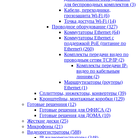
для беспроводных комплектов
(3)
Кабели, переходники,
грозозащита Wi-Fi
(6)
Точка доступа Wi-Fi
(14)
Проводное оборудование
(327)
Коммутаторы Ethernet
(64)
Коммутаторы Ethernet с
поддержкой PoE (питание по
Ethernet)
(260)
Комплекты передачи видео по
проводным сетям TCP/IP
(2)
Комплекты передачи IP-
видео по кабельным
линиям
(2)
Маршрутизаторы (роутеры)
Ethernet
(1)
Сплиттеры, инжекторы, конвертеры
(39)
Кронштейны, монтажные коробки
(129)
Готовые решениия
(12)
Готовые решения для ОФИСА
(2)
Готовые решения для ДОМА
(10)
Жесткие диски
(25)
Микрофоны
(21)
Видеорегистраторы
(588)
IP-видеорегистраторы
(348)