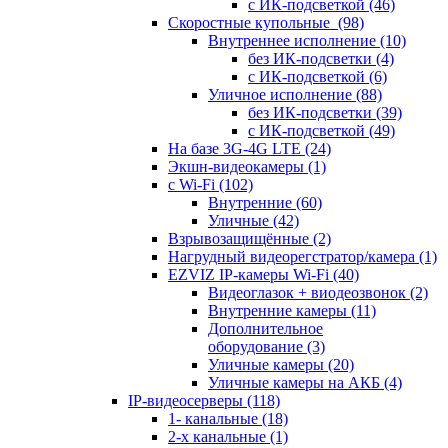
с ИК-подсветкой
(46)
Скоростные купольные
(98)
Внутреннее исполнение
(10)
без ИК-подсветки
(4)
с ИК-подсветкой
(6)
Уличное исполнение
(88)
без ИК-подсветки
(39)
с ИК-подсветкой
(49)
На базе 3G-4G LTE
(24)
Экшн-видеокамеры
(1)
с Wi-Fi
(102)
Внутренние
(60)
Уличные
(42)
Взрывозащищённые
(2)
Нагрудный видеорегстратор/камера
(1)
EZVIZ IP-камеры Wi-Fi
(40)
Видеоглазок + виодеозвонок
(2)
Внутренние камеры
(11)
Дополнительное
оборудование
(3)
Уличные камеры
(20)
Уличные камеры на АКБ
(4)
IP-видеосерверы
(118)
1- канальные
(18)
2-х канальные
(1)