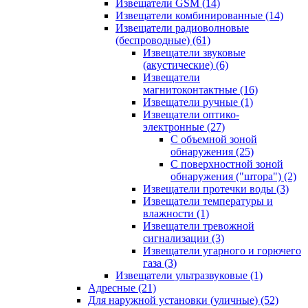
Извещатели GSM
(14)
Извещатели комбинированные
(14)
Извещатели радиоволновые
(беспроводные)
(61)
Извещатели звуковые
(акустические)
(6)
Извещатели
магнитоконтактные
(16)
Извещатели ручные
(1)
Извещатели оптико-
электронные
(27)
С объемной зоной
обнаружения
(25)
С поверхностной зоной
обнаружения ("штора")
(2)
Извещатели протечки воды
(3)
Извещатели температуры и
влажности
(1)
Извещатели тревожной
сигнализации
(3)
Извещатели угарного и горючего
газа
(3)
Извещатели ультразвуковые
(1)
Адресные
(21)
Для наружной установки (уличные)
(52)