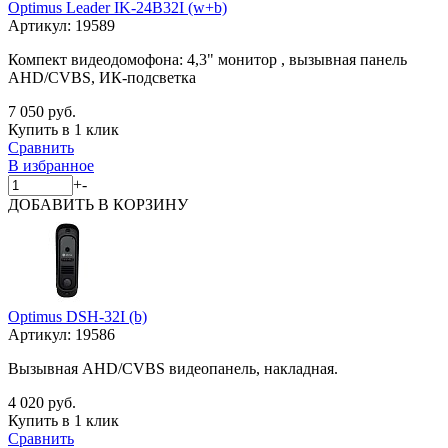
Optimus Leader IK-24B32I (w+b)
Артикул:
19589
Компект видеодомофона: 4,3" монитор , вызывная панель
AHD/CVBS, ИК-подсветка
7 050 руб.
Купить в 1 клик
Сравнить
В избранное
+
-
ДОБАВИТЬ
В КОРЗИНУ
Optimus DSH-32I (b)
Артикул:
19586
Вызывная AHD/CVBS видеопанель, накладная.
4 020 руб.
Купить в 1 клик
Сравнить