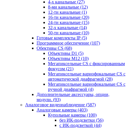
4-х канальные
(27)
8-ми канальные
(12)
12-ти канальные
(1)
16-ти канальные
(20)
24-ти канальные
(15)
32-х канальные
(14)
50-ти канальные
(10)
Готовые комплекты IP
(5)
Программное обеспечение
(107)
Обективы CS
(68)
Объективы D1
(5)
Объективы M12
(10)
Мегапиксельные CS c фиксированным
фокусом
(21)
Мегапиксельные вариофокальные CS c
автоматической диафрагмой
(28)
Мегапиксельные вариофокальные CS c
ручной диафрагмой
(4)
Дополнительные аксессуары, опции,
модули.
(93)
Аналоговое видеонаблюдение
(587)
Аналоговые камеры
(403)
Купольные камеры
(100)
без ИК-подсветки
(56)
с ИК-подсветкой
(44)