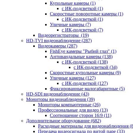
Купольные камеры
(1)
с ИК-подсветкой
(1)
Скоростные поворотные камеры
(1)
с ИК-подсветкой
(1)
Уличные камеры
(7)
с ИК-подсветкой
(7)
Видеорегистраторы
(19)
HD-TVI видеонаблюдение
(287)
Видеокамеры
(287)
FishEye камеры "Рыбий глаз"
(1)
Антивандальные камеры
(138)
с ИК-подсветкой
(138)
с ИК-подсветкой
(34)
Скоростные купольные камеры
(9)
Уличные камеры
(127)
с ИК-подсветкой
(127)
Фиксированные малогабаритные
(5)
HD-SDI видеонаблюдение
(43)
Мониторы видеонаблюдения
(39)
Мониторы компьютерные
(26)
Профессиональные для видео
(13)
Соотношение сторон 16:9
(11)
Дополнительное оборудование
(682)
Расходные материалы для видеонаблюдения
(
Передача видеосигнала по витой паре
(33)