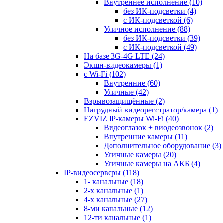
Внутреннее исполнение
(10)
без ИК-подсветки
(4)
с ИК-подсветкой
(6)
Уличное исполнение
(88)
без ИК-подсветки
(39)
с ИК-подсветкой
(49)
На базе 3G-4G LTE
(24)
Экшн-видеокамеры
(1)
с Wi-Fi
(102)
Внутренние
(60)
Уличные
(42)
Взрывозащищённые
(2)
Нагрудный видеорегстратор/камера
(1)
EZVIZ IP-камеры Wi-Fi
(40)
Видеоглазок + виодеозвонок
(2)
Внутренние камеры
(11)
Дополнительное оборудование
(3)
Уличные камеры
(20)
Уличные камеры на АКБ
(4)
IP-видеосерверы
(118)
1- канальные
(18)
2-х канальные
(1)
4-х канальные
(27)
8-ми канальные
(12)
12-ти канальные
(1)