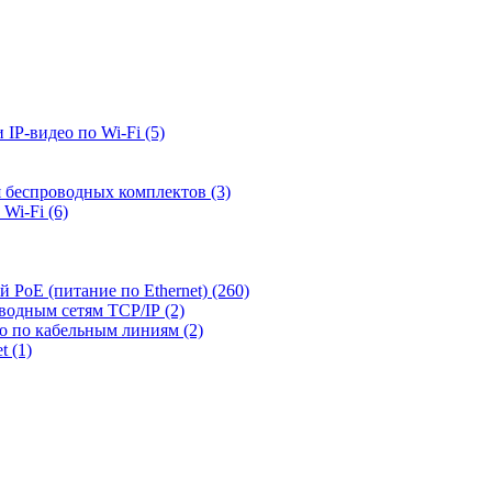
 IP-видео по Wi-Fi
(5)
я беспроводных комплектов
(3)
 Wi-Fi
(6)
й PoE (питание по Ethernet)
(260)
оводным сетям TCP/IP
(2)
ео по кабельным линиям
(2)
et
(1)