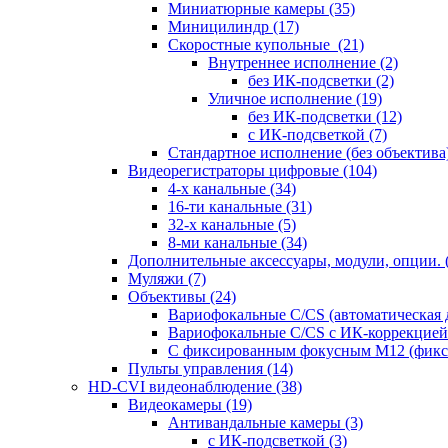
Миниатюрные камеры
(35)
Миницилиндр
(17)
Скоростные купольные
(21)
Внутреннее исполнение
(2)
без ИК-подсветки
(2)
Уличное исполнение
(19)
без ИК-подсветки
(12)
с ИК-подсветкой
(7)
Стандартное исполнение (без объектива
Видеорегистраторы цифровые
(104)
4-х канальные
(34)
16-ти канальные
(31)
32-х канальные
(5)
8-ми канальные
(34)
Дополнительные аксессуары, модули, опции.
Муляжи
(7)
Объективы
(24)
Вариофокальные C/CS (автоматическая
Вариофокальные C/CS с ИК-коррекцией 
С фиксированным фокусным М12 (фикс
Пульты управления
(14)
HD-CVI видеонаблюдение
(38)
Видеокамеры
(19)
Антивандальные камеры
(3)
с ИК-подсветкой
(3)