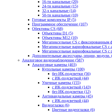
16-ти канальные
(20)
24-ти канальные
(15)
32-х канальные
(14)
50-ти канальные
(10)
Готовые комплекты IP
(5)
Программное обеспечение
(107)
Обективы CS
(68)
Объективы D1
(5)
Объективы M12
(10)
Мегапиксельные CS c фиксированным 
Мегапиксельные вариофокальные CS c 
Мегапиксельные вариофокальные CS c 
Дополнительные аксессуары, опции, модули.
Аналоговое видеонаблюдение
(587)
Аналоговые камеры
(403)
Купольные камеры
(100)
без ИК-подсветки
(56)
с ИК-подсветкой
(44)
Уличные камеры
(155)
с ИК-подсветкой
(143)
без ИК-подсветки
(12)
Антивандальные камеры
(45)
с ИК-подсветкой
(44)
Видеоглазки
(6)
Цветные видеоглазки
(6)