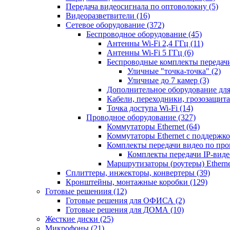
Передача видеосигнала по оптоволокну
(5)
Видеоразветвители
(16)
Сетевое оборудование
(372)
Беспроводное оборудование
(45)
Антенны Wi-Fi 2,4 ГГц
(11)
Антенны Wi-Fi 5 ГГц
(6)
Беспроводные комплекты передачи
Уличные "точка-точка"
(2)
Уличные до 7 камер
(3)
Дополнительное оборудование дл
Кабели, переходники, грозозащита
Точка доступа Wi-Fi
(14)
Проводное оборудование
(327)
Коммутаторы Ethernet
(64)
Коммутаторы Ethernet с поддержко
Комплекты передачи видео по пр
Комплекты передачи IP-вид
Маршрутизаторы (роутеры) Ethern
Сплиттеры, инжекторы, конвертеры
(39)
Кронштейны, монтажные коробки
(129)
Готовые решениия
(12)
Готовые решения для ОФИСА
(2)
Готовые решения для ДОМА
(10)
Жесткие диски
(25)
Микрофоны
(21)