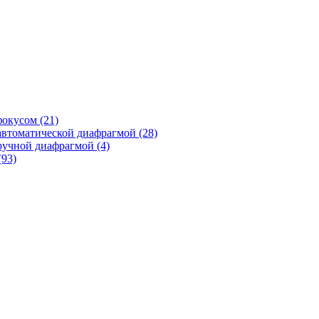
фокусом
(21)
автоматической диафрагмой
(28)
ручной диафрагмой
(4)
(93)