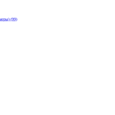
амеры)
(99)