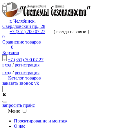
г. Челябинск,
Свердловский пр., 28
+7 (351) 700 07 27
( всегда на связи )
0
Сравнение товаров
0
Корзина
+7 (351) 700 07 27
вход
/
регистрация
вход
/
регистрация
Каталог товаров
заказать звонок
vk
✖
запросить прайс
Меню
Проектирование и монтаж
О нас