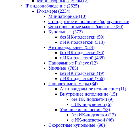
Миниатюрные камеры
(2)
IP видеонаблюдение
(2625)
IP-камеры
(2234)
Миниатюрные
(10)
Стандартное исполнение (корпусные к
Фиксированные малогабаритные
(80)
Купольные
(372)
без ИК-подсветки
(59)
с ИК-подсветкой
(313)
Антивандальные
(524)
без ИК-подсветки
(36)
с ИК-подсветкой
(488)
Панорамные Fisheye
(12)
Уличные
(785)
без ИК-подсветки
(19)
с ИК-подсветкой
(766)
Поворотные камеры
(84)
Антивандальное исполнение
(11)
Внутреннее исполнение
(15)
без ИК-подсветки
(9)
с ИК-подсветкой
(6)
Уличное исполнение
(58)
без ИК-подсветки
(12)
с ИК-подсветкой
(46)
Скоростные купольные
(98)