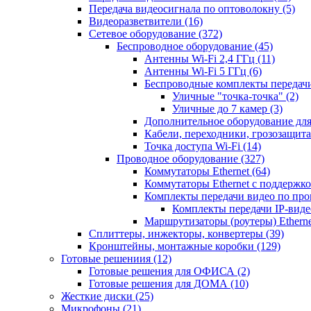
Передача видеосигнала по оптоволокну
(5)
Видеоразветвители
(16)
Сетевое оборудование
(372)
Беспроводное оборудование
(45)
Антенны Wi-Fi 2,4 ГГц
(11)
Антенны Wi-Fi 5 ГГц
(6)
Беспроводные комплекты передачи
Уличные "точка-точка"
(2)
Уличные до 7 камер
(3)
Дополнительное оборудование дл
Кабели, переходники, грозозащита
Точка доступа Wi-Fi
(14)
Проводное оборудование
(327)
Коммутаторы Ethernet
(64)
Коммутаторы Ethernet с поддержко
Комплекты передачи видео по пр
Комплекты передачи IP-вид
Маршрутизаторы (роутеры) Ethern
Сплиттеры, инжекторы, конвертеры
(39)
Кронштейны, монтажные коробки
(129)
Готовые решениия
(12)
Готовые решения для ОФИСА
(2)
Готовые решения для ДОМА
(10)
Жесткие диски
(25)
Микрофоны
(21)