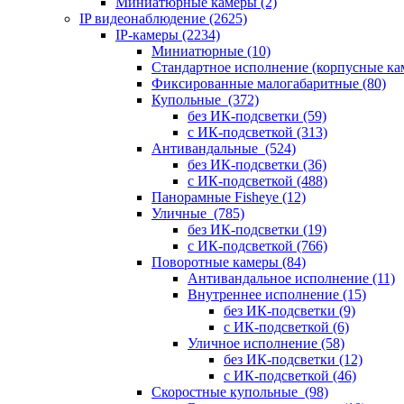
Миниатюрные камеры
(2)
IP видеонаблюдение
(2625)
IP-камеры
(2234)
Миниатюрные
(10)
Стандартное исполнение (корпусные к
Фиксированные малогабаритные
(80)
Купольные
(372)
без ИК-подсветки
(59)
с ИК-подсветкой
(313)
Антивандальные
(524)
без ИК-подсветки
(36)
с ИК-подсветкой
(488)
Панорамные Fisheye
(12)
Уличные
(785)
без ИК-подсветки
(19)
с ИК-подсветкой
(766)
Поворотные камеры
(84)
Антивандальное исполнение
(11)
Внутреннее исполнение
(15)
без ИК-подсветки
(9)
с ИК-подсветкой
(6)
Уличное исполнение
(58)
без ИК-подсветки
(12)
с ИК-подсветкой
(46)
Скоростные купольные
(98)