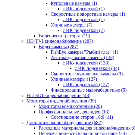
Купольные камеры
(1)
с ИК-подсветкой
(1)
Скоростные поворотные камеры
(1)
с ИК-подсветкой
(1)
Уличные камеры
(7)
с ИК-подсветкой
(7)
Видеорегистраторы
(19)
HD-TVI видеонаблюдение
(287)
Видеокамеры
(287)
FishEye камеры "Рыбий глаз"
(1)
Антивандальные камеры
(138)
с ИК-подсветкой
(138)
с ИК-подсветкой
(34)
Скоростные купольные камеры
(9)
Уличные камеры
(127)
с ИК-подсветкой
(127)
Фиксированные малогабаритные
(5)
HD-SDI видеонаблюдение
(43)
Мониторы видеонаблюдения
(39)
Мониторы компьютерные
(26)
Профессиональные для видео
(13)
Соотношение сторон 16:9
(11)
Дополнительное оборудование
(682)
Расходные материалы для видеонаблюдения
(
Передача видеосигнала по витой паре
(33)