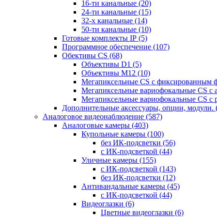
16-ти канальные
(20)
24-ти канальные
(15)
32-х канальные
(14)
50-ти канальные
(10)
Готовые комплекты IP
(5)
Программное обеспечение
(107)
Обективы CS
(68)
Объективы D1
(5)
Объективы M12
(10)
Мегапиксельные CS c фиксированным 
Мегапиксельные вариофокальные CS c 
Мегапиксельные вариофокальные CS c 
Дополнительные аксессуары, опции, модули.
Аналоговое видеонаблюдение
(587)
Аналоговые камеры
(403)
Купольные камеры
(100)
без ИК-подсветки
(56)
с ИК-подсветкой
(44)
Уличные камеры
(155)
с ИК-подсветкой
(143)
без ИК-подсветки
(12)
Антивандальные камеры
(45)
с ИК-подсветкой
(44)
Видеоглазки
(6)
Цветные видеоглазки
(6)