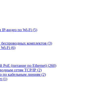
 IP-видео по Wi-Fi
(5)
я беспроводных комплектов
(3)
 Wi-Fi
(6)
й PoE (питание по Ethernet)
(260)
оводным сетям TCP/IP
(2)
ео по кабельным линиям
(2)
et
(1)