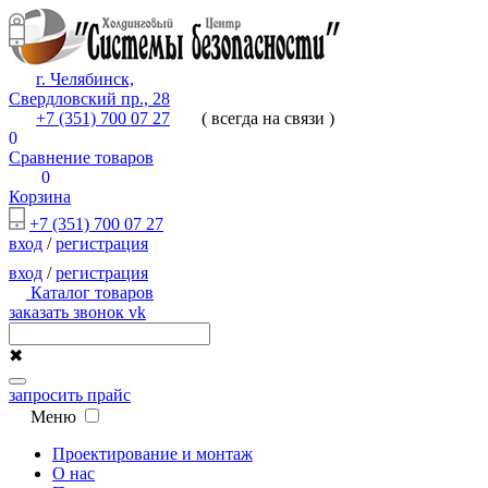
г. Челябинск,
Свердловский пр., 28
+7 (351) 700 07 27
( всегда на связи )
0
Сравнение товаров
0
Корзина
+7 (351) 700 07 27
вход
/
регистрация
вход
/
регистрация
Каталог товаров
заказать звонок
vk
✖
запросить прайс
Меню
Проектирование и монтаж
О нас