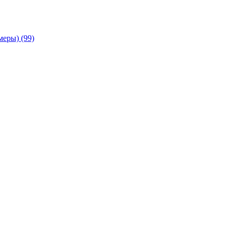
амеры)
(99)