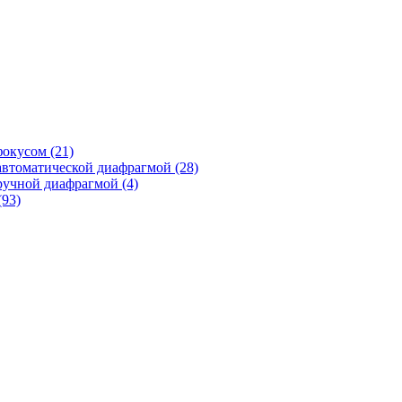
фокусом
(21)
автоматической диафрагмой
(28)
ручной диафрагмой
(4)
(93)