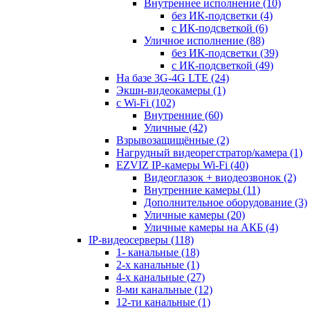
Внутреннее исполнение
(10)
без ИК-подсветки
(4)
с ИК-подсветкой
(6)
Уличное исполнение
(88)
без ИК-подсветки
(39)
с ИК-подсветкой
(49)
На базе 3G-4G LTE
(24)
Экшн-видеокамеры
(1)
с Wi-Fi
(102)
Внутренние
(60)
Уличные
(42)
Взрывозащищённые
(2)
Нагрудный видеорегстратор/камера
(1)
EZVIZ IP-камеры Wi-Fi
(40)
Видеоглазок + виодеозвонок
(2)
Внутренние камеры
(11)
Дополнительное оборудование
(3)
Уличные камеры
(20)
Уличные камеры на АКБ
(4)
IP-видеосерверы
(118)
1- канальные
(18)
2-х канальные
(1)
4-х канальные
(27)
8-ми канальные
(12)
12-ти канальные
(1)