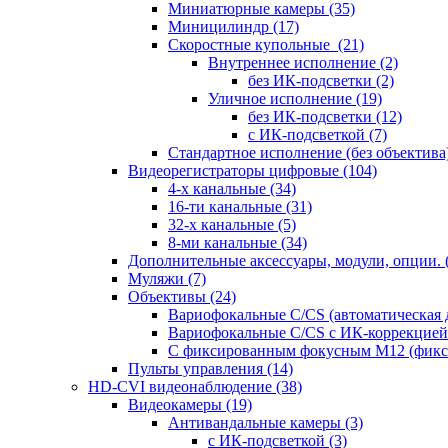
Миниатюрные камеры
(35)
Миницилиндр
(17)
Скоростные купольные
(21)
Внутреннее исполнение
(2)
без ИК-подсветки
(2)
Уличное исполнение
(19)
без ИК-подсветки
(12)
с ИК-подсветкой
(7)
Стандартное исполнение (без объектива
Видеорегистраторы цифровые
(104)
4-х канальные
(34)
16-ти канальные
(31)
32-х канальные
(5)
8-ми канальные
(34)
Дополнительные аксессуары, модули, опции.
Муляжи
(7)
Объективы
(24)
Вариофокальные C/CS (автоматическая
Вариофокальные C/CS с ИК-коррекцией 
С фиксированным фокусным М12 (фикс
Пульты управления
(14)
HD-CVI видеонаблюдение
(38)
Видеокамеры
(19)
Антивандальные камеры
(3)
с ИК-подсветкой
(3)