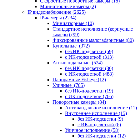
Скоростные поворотные камеры
(18)
Миниатюрные камеры
(2)
IP видеонаблюдение
(2625)
IP-камеры
(2234)
Миниатюрные
(10)
Стандартное исполнение (корпусные
камеры)
(99)
Фиксированные малогабаритные
(80)
Купольные
(372)
без ИК-подсветки
(59)
с ИК-подсветкой
(313)
Антивандальные
(524)
без ИК-подсветки
(36)
с ИК-подсветкой
(488)
Панорамные Fisheye
(12)
Уличные
(785)
без ИК-подсветки
(19)
с ИК-подсветкой
(766)
Поворотные камеры
(84)
Антивандальное исполнение
(11)
Внутреннее исполнение
(15)
без ИК-подсветки
(9)
с ИК-подсветкой
(6)
Уличное исполнение
(58)
без ИК-подсветки
(12)