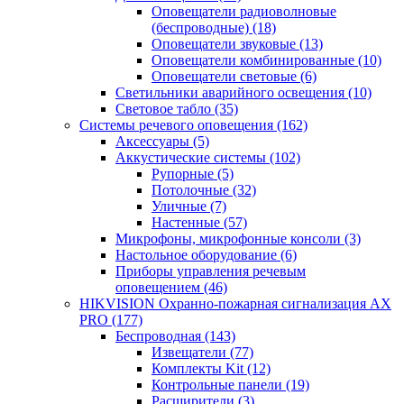
Оповещатели радиоволновые
(беспроводные)
(18)
Оповещатели звуковые
(13)
Оповещатели комбинированные
(10)
Оповещатели световые
(6)
Светильники аварийного освещения
(10)
Световое табло
(35)
Системы речевого оповещения
(162)
Аксессуары
(5)
Аккустические системы
(102)
Рупорные
(5)
Потолочные
(32)
Уличные
(7)
Настенные
(57)
Микрофоны, микрофонные консоли
(3)
Настольное оборудование
(6)
Приборы управления речевым
оповещением
(46)
HIKVISION Охранно-пожарная сигнализация AX
PRO
(177)
Беспроводная
(143)
Извещатели
(77)
Комплекты Kit
(12)
Контрольные панели
(19)
Расширители
(3)