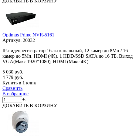
ДОБАВИТЬ
В КОРЗИНУ
Optimus Prime NVR-5161
Артикул:
20032
IP-видеорегистратор 16-ти канальный, 12 камер до 8Мп / 16
камер до 5Мп, HDMI (4K), 1 HDD/SSD SATA до 16 ТБ, Выход
VGA(Макс 1920*1080), HDMI (Макс 4K)
5 030 руб.
4 779 руб.
Купить в 1 клик
Сравнить
В избранное
+
-
ДОБАВИТЬ
В КОРЗИНУ