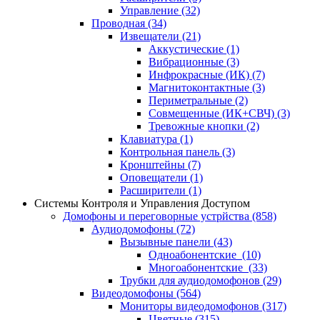
Управление
(32)
Проводная
(34)
Извещатели
(21)
Аккустические
(1)
Вибрационные
(3)
Инфрокрасные (ИК)
(7)
Магнитоконтактные
(3)
Периметральные
(2)
Совмещенные (ИК+СВЧ)
(3)
Тревожные кнопки
(2)
Клавиатура
(1)
Контрольная панель
(3)
Кронштейны
(7)
Оповещатели
(1)
Расширители
(1)
Системы Контроля и Управления Доступом
Домофоны и переговорные устрйства
(858)
Аудиодомофоны
(72)
Вызывные панели
(43)
Одноабонентские
(10)
Многоабонентские
(33)
Трубки для аудиодомофонов
(29)
Видеодомофоны
(564)
Мониторы видеодомофонов
(317)
Цветные
(315)