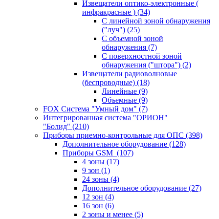
Извещатели оптико-электронные (
инфракрасные )
(34)
С линейной зоной обнаружения
("луч")
(25)
С объемной зоной
обнаружения
(7)
С поверхностной зоной
обнаружения ("штора")
(2)
Извещатели радиоволновые
(беспроводные)
(18)
Линейные
(9)
Объемные
(9)
FOX Система "Умный дом"
(7)
Интегрированная система "ОРИОН"
"Болид"
(210)
Приборы приемно-контрольные для ОПС
(398)
Дополнительное оборудование
(128)
Приборы GSM
(107)
4 зоны
(17)
9 зон
(1)
24 зоны
(4)
Дополнительное оборудование
(27)
12 зон
(4)
16 зон
(6)
2 зоны и менее
(5)