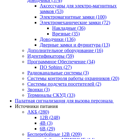
доводчики
(374)
Аксессуары для электро-магнитных
замков
(53)
Электромагнитные замки
(100)
Электромеханические замки
(72)
Накладные
(36)
Врезные
(35)
Доводчики
(136)
Дверные замки и фурнитура
(13)
Дополнительное оборудование
(16)
Идентификаторы
(59)
Программное Обеспечение
(34)
ПО Sphinx
(27)
Радиоканальные системы
(3)
Системы контроля работы охранников
(20)
Системы подсчета посетителей
(2)
Звонки
(3)
Терминалы СКУД
(33)
Палатная сигнализация для вызова персонала
Источники питания
АКБ
(280)
12В
(248)
4В
(3)
6В
(29)
Бесперебойные 12В
(209)