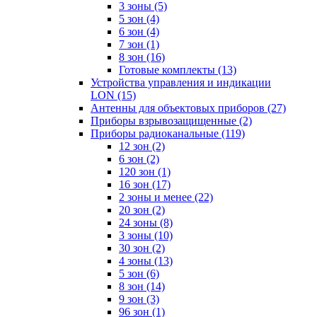
3 зоны
(5)
5 зон
(4)
6 зон
(4)
7 зон
(1)
8 зон
(16)
Готовые комплекты
(13)
Устройства управления и индикации
LON
(15)
Антенны для объектовых приборов
(27)
Приборы взрывозащищенные
(2)
Приборы радиоканальные
(119)
12 зон
(2)
6 зон
(2)
120 зон
(1)
16 зон
(17)
2 зоны и менее
(22)
20 зон
(2)
24 зоны
(8)
3 зоны
(10)
30 зон
(2)
4 зоны
(13)
5 зон
(6)
8 зон
(14)
9 зон
(3)
96 зон
(1)