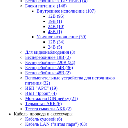
Бесперебойные УЛИЧНЫЕ
(14)
Блоки питания
(146)
Внутреннее исполнение
(107)
12В
(95)
19В
(1)
24В
(10)
48В
(1)
Уличное исполнение
(39)
12В
(34)
24В
(5)
Для видеонаблюдения
(8)
Бесперебойные 18В
(2)
Бесперебойные 220В
(24)
Бесперебойные 24В
(36)
Бесперебойные 48В
(2)
Вспомогательные устройства для источников
питания
(32)
ИБП "APC"
(19)
ИБП "Ippon"
(4)
Монтаж на DIN-рейку
(21)
Термостат АКБ
(6)
Тестер емкости АКБ
(2)
Кабель, провода и аксессуары
Кабель судовой
(6)
Кабель LAN ("витая пара")
(63)