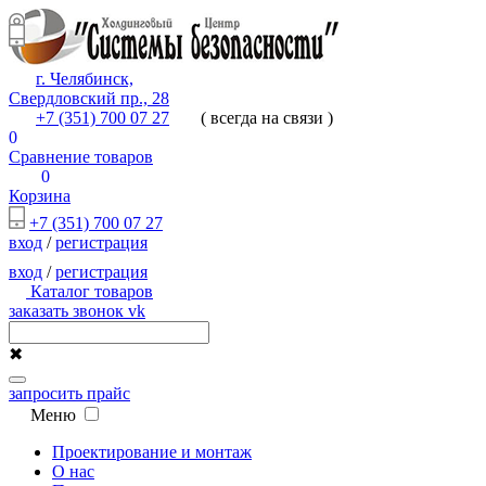
г. Челябинск,
Свердловский пр., 28
+7 (351) 700 07 27
( всегда на связи )
0
Сравнение товаров
0
Корзина
+7 (351) 700 07 27
вход
/
регистрация
вход
/
регистрация
Каталог товаров
заказать звонок
vk
✖
запросить прайс
Меню
Проектирование и монтаж
О нас