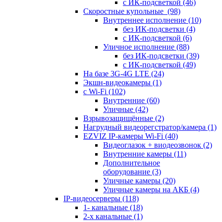
с ИК-подсветкой
(46)
Скоростные купольные
(98)
Внутреннее исполнение
(10)
без ИК-подсветки
(4)
с ИК-подсветкой
(6)
Уличное исполнение
(88)
без ИК-подсветки
(39)
с ИК-подсветкой
(49)
На базе 3G-4G LTE
(24)
Экшн-видеокамеры
(1)
с Wi-Fi
(102)
Внутренние
(60)
Уличные
(42)
Взрывозащищённые
(2)
Нагрудный видеорегстратор/камера
(1)
EZVIZ IP-камеры Wi-Fi
(40)
Видеоглазок + виодеозвонок
(2)
Внутренние камеры
(11)
Дополнительное
оборудование
(3)
Уличные камеры
(20)
Уличные камеры на АКБ
(4)
IP-видеосерверы
(118)
1- канальные
(18)
2-х канальные
(1)