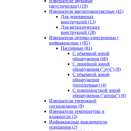
Извещатели звуковые
(акустические)
(19)
Извещатели магнитоконтактные
(41)
Для деревянных
конструкций
(13)
Для металлических
конструкций
(28)
Извещатели оптико-электронные (
инфракрасные )
(81)
Пассивные
(81)
С объемной зоной
обнаружения
(60)
С линейной зоной
обнаружения ("луч")
(8)
С объемной зоной
обнаружения
(потолочные)
(4)
С поверхностной зоной
обнаружения ("штора")
(8)
Извещатели тревожной
сигнализации
(9)
Извещатели температуры и
влажности
(3)
Инфракрасные выключатели
освещения
(2)