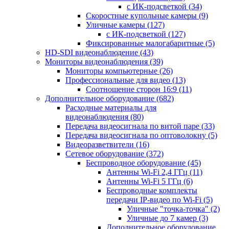
с ИК-подсветкой
(34)
Скоростные купольные камеры
(9)
Уличные камеры
(127)
с ИК-подсветкой
(127)
Фиксированные малогабаритные
(5)
HD-SDI видеонаблюдение
(43)
Мониторы видеонаблюдения
(39)
Мониторы компьютерные
(26)
Профессиональные для видео
(13)
Соотношение сторон 16:9
(11)
Дополнительное оборудование
(682)
Расходные материалы для
видеонаблюдения
(80)
Передача видеосигнала по витой паре
(33)
Передача видеосигнала по оптоволокну
(5)
Видеоразветвители
(16)
Сетевое оборудование
(372)
Беспроводное оборудование
(45)
Антенны Wi-Fi 2,4 ГГц
(11)
Антенны Wi-Fi 5 ГГц
(6)
Беспроводные комплекты
передачи IP-видео по Wi-Fi
(5)
Уличные "точка-точка"
(2)
Уличные до 7 камер
(3)
Дополнительное оборудование