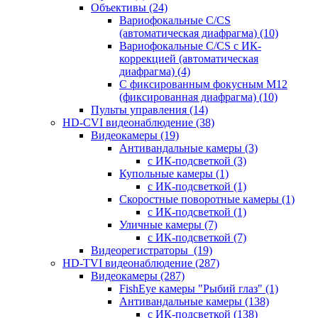
Объективы
(24)
Вариофокальные C/CS
(автоматическая диафрагма)
(10)
Вариофокальные C/CS с ИК-
коррекцией (автоматическая
диафрагма)
(4)
С фиксированным фокусным М12
(фиксированная диафрагма)
(10)
Пульты управления
(14)
HD-CVI видеонаблюдение
(38)
Видеокамеры
(19)
Антивандальные камеры
(3)
с ИК-подсветкой
(3)
Купольные камеры
(1)
с ИК-подсветкой
(1)
Скоростные поворотные камеры
(1)
с ИК-подсветкой
(1)
Уличные камеры
(7)
с ИК-подсветкой
(7)
Видеорегистраторы
(19)
HD-TVI видеонаблюдение
(287)
Видеокамеры
(287)
FishEye камеры "Рыбий глаз"
(1)
Антивандальные камеры
(138)
с ИК-подсветкой
(138)