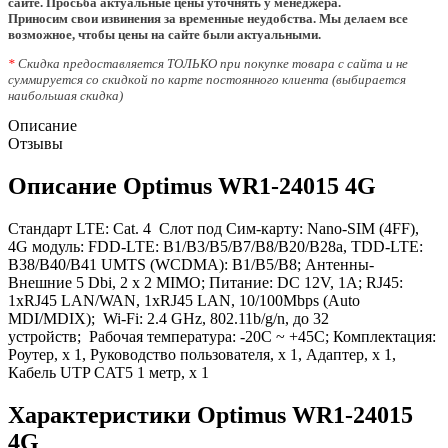
сайте. Просьба актуальные цены уточнять у менеджера.
Приносим свои извинения за временные неудобства. Мы делаем все
возможное, чтобы цены на сайте были актуальными.
*
Скидка предоставляется ТОЛЬКО при покупке товара с сайта и не
суммируется со скидкой по карте постоянного клиента (выбирается
наибольшая скидка)
Описание
Отзывы
Описание Optimus WR1-24015 4G
Стандарт LTE: Cat. 4 Слот под Сим-карту: Nano-SIM (4FF),
4G модуль: FDD-LTE: B1/B3/B5/B7/B8/B20/B28a, TDD-LTE:
B38/B40/B41 UMTS (WCDMA): B1/B5/B8; Антенны-
Внешние 5 Dbi, 2 x 2 MIMO; Питание: DC 12V, 1A; RJ45:
1xRJ45 LAN/WAN, 1xRJ45 LAN, 10/100Mbps (Auto
MDI/MDIX); Wi-Fi: 2.4 GHz, 802.11b/g/n, до 32
устройств; Рабочая температура: -20C ~ +45C; Комплектация:
Роутер, х 1, Руководство пользователя, х 1, Адаптер, х 1,
Кабель UTP CAT5 1 метр, х 1
Характеристики Optimus WR1-24015
4G