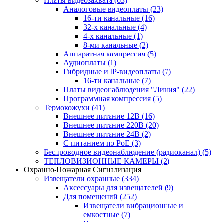
Платы видеозахвата
(63)
Аналоговые видеоплаты
(23)
16-ти канальные
(16)
32-х канальные
(4)
4-х канальные
(1)
8-ми канальные
(2)
Аппаратная компрессия
(5)
Аудиоплаты
(1)
Гибридные и IP-видеоплаты
(7)
16-ти канальные
(7)
Платы видеонаблюдения "Линия"
(22)
Программная компрессия
(5)
Термокожухи
(41)
Внешнее питание 12В
(16)
Внешнее питание 220В
(20)
Внешнее питание 24В
(2)
С питанием по PoE
(3)
Беспроводное видеонаблюдение (радиоканал)
(5)
ТЕПЛОВИЗИОННЫЕ КАМЕРЫ
(2)
Охранно-Пожарная Сигнализация
Извещатели охранные
(334)
Аксессуары для извещателей
(9)
Для помещений
(252)
Извещатели вибрационные и
емкостные
(7)