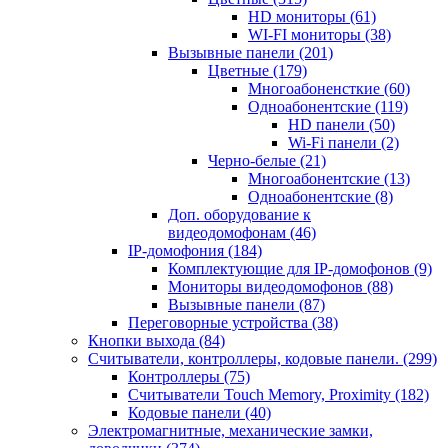
HD мониторы
(61)
WI-FI мониторы
(38)
Вызывные панели
(201)
Цветные
(179)
Многоабоненсткие
(60)
Одноабонентские
(119)
HD панели
(50)
Wi-Fi панели
(2)
Черно-белые
(21)
Многоабонентские
(13)
Одноабонентские
(8)
Доп. оборудование к
видеодомофонам
(46)
IP-домофония
(184)
Комплектующие для IP-домофонов
(9)
Мониторы видеодомофонов
(88)
Вызывные панели
(87)
Переговорные устройства
(38)
Кнопки выхода
(84)
Считыватели, контроллеры, кодовые панели.
(299)
Контроллеры
(75)
Считыватели Touch Memory, Proximity
(182)
Кодовые панели
(40)
Электромагнитные, механические замки,