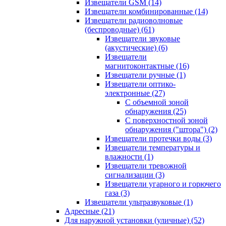
Извещатели GSM
(14)
Извещатели комбинированные
(14)
Извещатели радиоволновые
(беспроводные)
(61)
Извещатели звуковые
(акустические)
(6)
Извещатели
магнитоконтактные
(16)
Извещатели ручные
(1)
Извещатели оптико-
электронные
(27)
С объемной зоной
обнаружения
(25)
С поверхностной зоной
обнаружения ("штора")
(2)
Извещатели протечки воды
(3)
Извещатели температуры и
влажности
(1)
Извещатели тревожной
сигнализации
(3)
Извещатели угарного и горючего
газа
(3)
Извещатели ультразвуковые
(1)
Адресные
(21)
Для наружной установки (уличные)
(52)