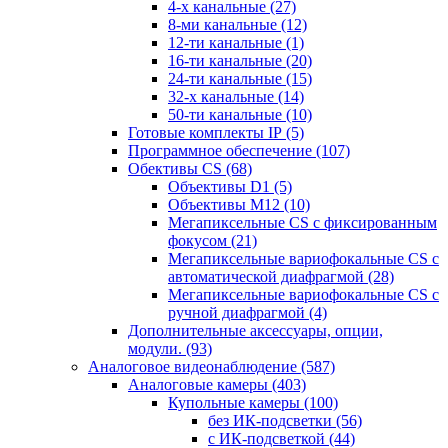
4-х канальные
(27)
8-ми канальные
(12)
12-ти канальные
(1)
16-ти канальные
(20)
24-ти канальные
(15)
32-х канальные
(14)
50-ти канальные
(10)
Готовые комплекты IP
(5)
Программное обеспечение
(107)
Обективы CS
(68)
Объективы D1
(5)
Объективы M12
(10)
Мегапиксельные CS c фиксированным
фокусом
(21)
Мегапиксельные вариофокальные CS c
автоматической диафрагмой
(28)
Мегапиксельные вариофокальные CS c
ручной диафрагмой
(4)
Дополнительные аксессуары, опции,
модули.
(93)
Аналоговое видеонаблюдение
(587)
Аналоговые камеры
(403)
Купольные камеры
(100)
без ИК-подсветки
(56)
с ИК-подсветкой
(44)