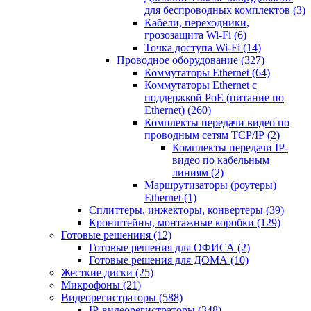
для беспроводных комплектов
(3)
Кабели, переходники,
грозозащита Wi-Fi
(6)
Точка доступа Wi-Fi
(14)
Проводное оборудование
(327)
Коммутаторы Ethernet
(64)
Коммутаторы Ethernet с
поддержкой PoE (питание по
Ethernet)
(260)
Комплекты передачи видео по
проводным сетям TCP/IP
(2)
Комплекты передачи IP-
видео по кабельным
линиям
(2)
Маршрутизаторы (роутеры)
Ethernet
(1)
Сплиттеры, инжекторы, конвертеры
(39)
Кронштейны, монтажные коробки
(129)
Готовые решениия
(12)
Готовые решения для ОФИСА
(2)
Готовые решения для ДОМА
(10)
Жесткие диски
(25)
Микрофоны
(21)
Видеорегистраторы
(588)
IP-видеорегистраторы
(348)