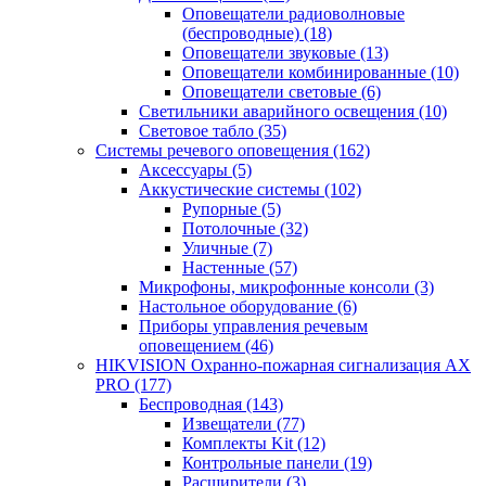
Оповещатели радиоволновые
(беспроводные)
(18)
Оповещатели звуковые
(13)
Оповещатели комбинированные
(10)
Оповещатели световые
(6)
Светильники аварийного освещения
(10)
Световое табло
(35)
Системы речевого оповещения
(162)
Аксессуары
(5)
Аккустические системы
(102)
Рупорные
(5)
Потолочные
(32)
Уличные
(7)
Настенные
(57)
Микрофоны, микрофонные консоли
(3)
Настольное оборудование
(6)
Приборы управления речевым
оповещением
(46)
HIKVISION Охранно-пожарная сигнализация AX
PRO
(177)
Беспроводная
(143)
Извещатели
(77)
Комплекты Kit
(12)
Контрольные панели
(19)
Расширители
(3)