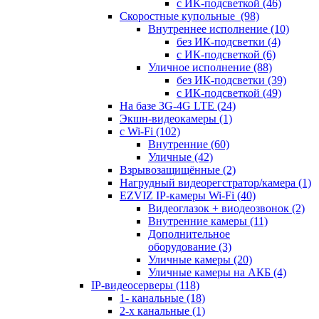
с ИК-подсветкой
(46)
Скоростные купольные
(98)
Внутреннее исполнение
(10)
без ИК-подсветки
(4)
с ИК-подсветкой
(6)
Уличное исполнение
(88)
без ИК-подсветки
(39)
с ИК-подсветкой
(49)
На базе 3G-4G LTE
(24)
Экшн-видеокамеры
(1)
с Wi-Fi
(102)
Внутренние
(60)
Уличные
(42)
Взрывозащищённые
(2)
Нагрудный видеорегстратор/камера
(1)
EZVIZ IP-камеры Wi-Fi
(40)
Видеоглазок + виодеозвонок
(2)
Внутренние камеры
(11)
Дополнительное
оборудование
(3)
Уличные камеры
(20)
Уличные камеры на АКБ
(4)
IP-видеосерверы
(118)
1- канальные
(18)
2-х канальные
(1)