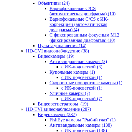
Объективы
(24)
Вариофокальные C/CS
(автоматическая диафрагма)
(10)
Вариофокальные C/CS с ИК-
коррекцией (автоматическая
диафрагма)
(4)
С фиксированным фокусным М12
(фиксированная диафрагма)
(10)
Пульты управления
(14)
HD-CVI видеонаблюдение
(38)
Видеокамеры
(19)
Антивандальные камеры
(3)
с ИК-подсветкой
(3)
Купольные камеры
(1)
с ИК-подсветкой
(1)
Скоростные поворотные камеры
(1)
с ИК-подсветкой
(1)
Уличные камеры
(7)
с ИК-подсветкой
(7)
Видеорегистраторы
(19)
HD-TVI видеонаблюдение
(287)
Видеокамеры
(287)
FishEye камеры "Рыбий глаз"
(1)
Антивандальные камеры
(138)
с ИК-подсветкой
(138)