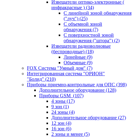
Извещатели оптико-электронные (
инфракрасные )
(34)
С линейной зоной обнаружения
("луч")
(25)
С объемной зоной
обнаружения
(7)
С поверхностной зоной
обнаружения ("штора")
(2)
Извещатели радиоволновые
(беспроводные)
(18)
Линейные
(9)
Объемные
(9)
FOX Система "Умный дом"
(7)
Интегрированная система "ОРИОН"
"Болид"
(210)
Приборы приемно-контрольные для ОПС
(398)
Дополнительное оборудование
(128)
Приборы GSM
(107)
4 зоны
(17)
9 зон
(1)
24 зоны
(4)
Дополнительное оборудование
(27)
12 зон
(4)
16 зон
(6)
2 зоны и менее
(5)