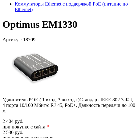
Коммутаторы Ethernet с поддержкой PoE (питание по
Ethernet)
Optimus EM1330
Артикул:
18709
Удлинитель POE ( 1 вход, 3 выхода )Стандарт IEEE 802.3af/at,
4 порта 10/100 Мбит/с RJ-45, PoE+, Дальность передачи до 100
м
2 404 руб.
при покупке с сайта
*
2 530 руб.
при покупке в магазине