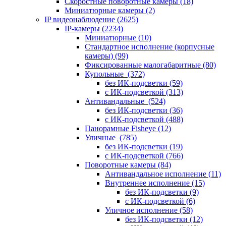
Скоростные поворотные камеры
(18)
Миниатюрные камеры
(2)
IP видеонаблюдение
(2625)
IP-камеры
(2234)
Миниатюрные
(10)
Стандартное исполнение (корпусные
камеры)
(99)
Фиксированные малогабаритные
(80)
Купольные
(372)
без ИК-подсветки
(59)
с ИК-подсветкой
(313)
Антивандальные
(524)
без ИК-подсветки
(36)
с ИК-подсветкой
(488)
Панорамные Fisheye
(12)
Уличные
(785)
без ИК-подсветки
(19)
с ИК-подсветкой
(766)
Поворотные камеры
(84)
Антивандальное исполнение
(11)
Внутреннее исполнение
(15)
без ИК-подсветки
(9)
с ИК-подсветкой
(6)
Уличное исполнение
(58)
без ИК-подсветки
(12)