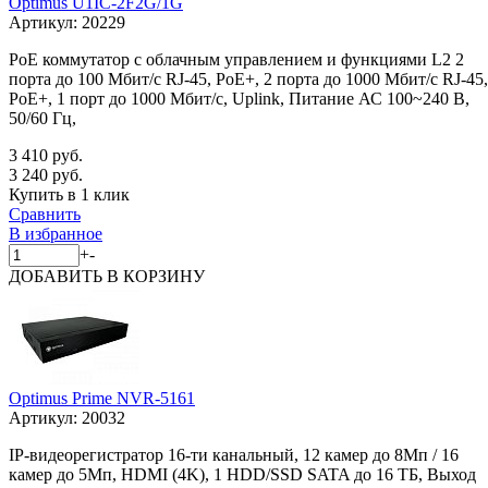
Optimus U1IC-2F2G/1G
Артикул:
20229
PoE коммутатор с облачным управлением и функциями L2 2
порта до 100 Мбит/с RJ-45, PoE+, 2 порта до 1000 Мбит/с RJ-45,
PoE+, 1 порт до 1000 Мбит/с, Uplink, Питание АС 100~240 В,
50/60 Гц,
3 410 руб.
3 240 руб.
Купить в 1 клик
Сравнить
В избранное
+
-
ДОБАВИТЬ
В КОРЗИНУ
Optimus Prime NVR-5161
Артикул:
20032
IP-видеорегистратор 16-ти канальный, 12 камер до 8Мп / 16
камер до 5Мп, HDMI (4K), 1 HDD/SSD SATA до 16 ТБ, Выход