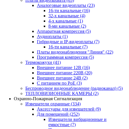
Платы видеозахвата
(63)
Аналоговые видеоплаты
(23)
16-ти канальные
(16)
32-х канальные
(4)
4-х канальные
(1)
8-ми канальные
(2)
Аппаратная компрессия
(5)
Аудиоплаты
(1)
Гибридные и IP-видеоплаты
(7)
16-ти канальные
(7)
Платы видеонаблюдения "Линия"
(22)
Программная компрессия
(5)
Термокожухи
(41)
Внешнее питание 12В
(16)
Внешнее питание 220В
(20)
Внешнее питание 24В
(2)
С питанием по PoE
(3)
Беспроводное видеонаблюдение (радиоканал)
(5)
ТЕПЛОВИЗИОННЫЕ КАМЕРЫ
(2)
Охранно-Пожарная Сигнализация
Извещатели охранные
(334)
Аксессуары для извещателей
(9)
Для помещений
(252)
Извещатели вибрационные и
емкостные
(7)