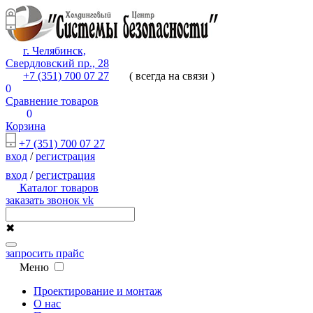
г. Челябинск,
Свердловский пр., 28
+7 (351) 700 07 27
( всегда на связи )
0
Сравнение товаров
0
Корзина
+7 (351) 700 07 27
вход
/
регистрация
вход
/
регистрация
Каталог товаров
заказать звонок
vk
✖
запросить прайс
Меню
Проектирование и монтаж
О нас