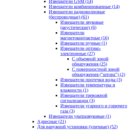
Извещатели GSM
(14)
Извещатели комбинированные
(14)
Извещатели радиоволновые
(беспроводные)
(61)
Извещатели звуковые
(акустические)
(6)
Извещатели
магнитоконтактные
(16)
Извещатели ручные
(1)
Извещатели оптико-
электронные
(27)
С объемной зоной
обнаружения
(25)
С поверхностной зоной
обнаружения ("штора")
(2)
Извещатели протечки воды
(3)
Извещатели температуры и
влажности
(1)
Извещатели тревожной
сигнализации
(3)
Извещатели угарного и горючего
газа
(3)
Извещатели ультразвуковые
(1)
Адресные
(21)
Для наружной установки (уличные)
(52)