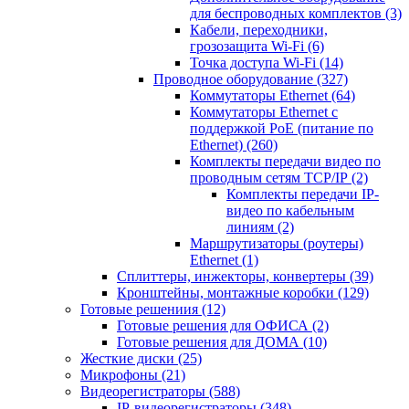
для беспроводных комплектов
(3)
Кабели, переходники,
грозозащита Wi-Fi
(6)
Точка доступа Wi-Fi
(14)
Проводное оборудование
(327)
Коммутаторы Ethernet
(64)
Коммутаторы Ethernet с
поддержкой PoE (питание по
Ethernet)
(260)
Комплекты передачи видео по
проводным сетям TCP/IP
(2)
Комплекты передачи IP-
видео по кабельным
линиям
(2)
Маршрутизаторы (роутеры)
Ethernet
(1)
Сплиттеры, инжекторы, конвертеры
(39)
Кронштейны, монтажные коробки
(129)
Готовые решениия
(12)
Готовые решения для ОФИСА
(2)
Готовые решения для ДОМА
(10)
Жесткие диски
(25)
Микрофоны
(21)
Видеорегистраторы
(588)
IP-видеорегистраторы
(348)