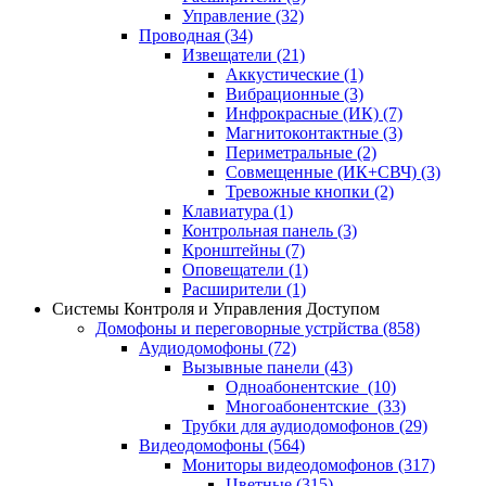
Управление
(32)
Проводная
(34)
Извещатели
(21)
Аккустические
(1)
Вибрационные
(3)
Инфрокрасные (ИК)
(7)
Магнитоконтактные
(3)
Периметральные
(2)
Совмещенные (ИК+СВЧ)
(3)
Тревожные кнопки
(2)
Клавиатура
(1)
Контрольная панель
(3)
Кронштейны
(7)
Оповещатели
(1)
Расширители
(1)
Системы Контроля и Управления Доступом
Домофоны и переговорные устрйства
(858)
Аудиодомофоны
(72)
Вызывные панели
(43)
Одноабонентские
(10)
Многоабонентские
(33)
Трубки для аудиодомофонов
(29)
Видеодомофоны
(564)
Мониторы видеодомофонов
(317)
Цветные
(315)