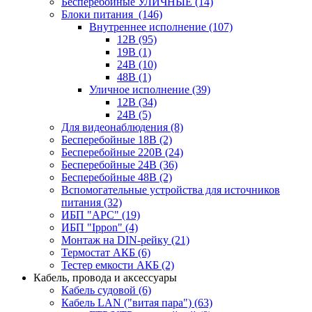
Бесперебойные УЛИЧНЫЕ
(14)
Блоки питания
(146)
Внутреннее исполнение
(107)
12В
(95)
19В
(1)
24В
(10)
48В
(1)
Уличное исполнение
(39)
12В
(34)
24В
(5)
Для видеонаблюдения
(8)
Бесперебойные 18В
(2)
Бесперебойные 220В
(24)
Бесперебойные 24В
(36)
Бесперебойные 48В
(2)
Вспомогательные устройства для источников
питания
(32)
ИБП "APC"
(19)
ИБП "Ippon"
(4)
Монтаж на DIN-рейку
(21)
Термостат АКБ
(6)
Тестер емкости АКБ
(2)
Кабель, провода и аксессуары
Кабель судовой
(6)
Кабель LAN ("витая пара")
(63)