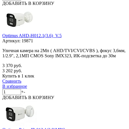
ДОБАВИТЬ
В КОРЗИНУ
Optimus AHD-H012.1(3.6)_V.5
Артикул:
19871
Уличная камера на 2Мп ( AHD/TVI/CVI/CVBS ), фокус 3,6мм,
1/2.9", 2,1МП CMOS Sony IMX323, ИК-подсветка до 30м
3 370 руб.
3 202 руб.
Купить в 1 клик
Сравнить
В избранное
+
-
ДОБАВИТЬ
В КОРЗИНУ