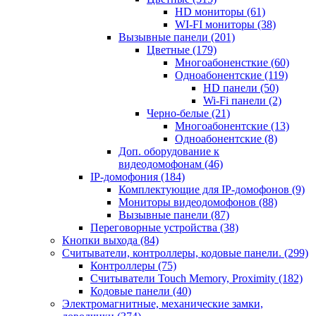
HD мониторы
(61)
WI-FI мониторы
(38)
Вызывные панели
(201)
Цветные
(179)
Многоабоненсткие
(60)
Одноабонентские
(119)
HD панели
(50)
Wi-Fi панели
(2)
Черно-белые
(21)
Многоабонентские
(13)
Одноабонентские
(8)
Доп. оборудование к
видеодомофонам
(46)
IP-домофония
(184)
Комплектующие для IP-домофонов
(9)
Мониторы видеодомофонов
(88)
Вызывные панели
(87)
Переговорные устройства
(38)
Кнопки выхода
(84)
Считыватели, контроллеры, кодовые панели.
(299)
Контроллеры
(75)
Считыватели Touch Memory, Proximity
(182)
Кодовые панели
(40)
Электромагнитные, механические замки,