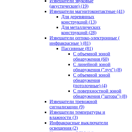
Извещатели звуковые
(акустические)
(19)
Извещатели магнитоконтактные
(41)
Для деревянных
конструкций
(13)
Для металлических
конструкций
(28)
Извещатели оптико-электронные (
инфракрасные )
(81)
Пассивные
(81)
С объемной зоной
обнаружения
(60)
С линейной зоной
обнаружения ("луч")
(8)
С объемной зоной
обнаружения
(потолочные)
(4)
С поверхностной зоной
обнаружения ("штора")
(8)
Извещатели тревожной
сигнализации
(9)
Извещатели температуры и
влажности
(3)
Инфракрасные выключатели
освещения
(2)