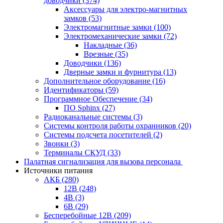
доводчики
(374)
Аксессуары для электро-магнитных
замков
(53)
Электромагнитные замки
(100)
Электромеханические замки
(72)
Накладные
(36)
Врезные
(35)
Доводчики
(136)
Дверные замки и фурнитура
(13)
Дополнительное оборудование
(16)
Идентификаторы
(59)
Программное Обеспечение
(34)
ПО Sphinx
(27)
Радиоканальные системы
(3)
Системы контроля работы охранников
(20)
Системы подсчета посетителей
(2)
Звонки
(3)
Терминалы СКУД
(33)
Палатная сигнализация для вызова персонала
Источники питания
АКБ
(280)
12В
(248)
4В
(3)
6В
(29)
Бесперебойные 12В
(209)