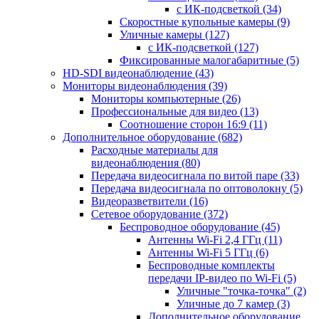
с ИК-подсветкой
(34)
Скоростные купольные камеры
(9)
Уличные камеры
(127)
с ИК-подсветкой
(127)
Фиксированные малогабаритные
(5)
HD-SDI видеонаблюдение
(43)
Мониторы видеонаблюдения
(39)
Мониторы компьютерные
(26)
Профессиональные для видео
(13)
Соотношение сторон 16:9
(11)
Дополнительное оборудование
(682)
Расходные материалы для
видеонаблюдения
(80)
Передача видеосигнала по витой паре
(33)
Передача видеосигнала по оптоволокну
(5)
Видеоразветвители
(16)
Сетевое оборудование
(372)
Беспроводное оборудование
(45)
Антенны Wi-Fi 2,4 ГГц
(11)
Антенны Wi-Fi 5 ГГц
(6)
Беспроводные комплекты
передачи IP-видео по Wi-Fi
(5)
Уличные "точка-точка"
(2)
Уличные до 7 камер
(3)
Дополнительное оборудование