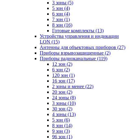
3 зоны
(5)
5 зон
(4)
6 зон
(4)
7 зон
(1)
8 зон
(16)
Готовые комплекты
(13)
Устройства управления и индикации
LON
(15)
Антенны для объектовых приборов
(27)
Приборы взрывозащищенные
(2)
Приборы радиоканальные
(119)
12 зон
(2)
6 зон
(2)
120 зон
(1)
16 зон
(17)
2 зоны и менее
(22)
20 зон
(2)
24 зоны
(8)
3 зоны
(10)
30 зон
(2)
4 зоны
(13)
5 зон
(6)
8 зон
(14)
9 зон
(3)
96 зон
(1)