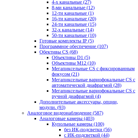
4-х канальные
(27)
8-ми канальные
(12)
12-ти канальные
(1)
16-ти канальные
(20)
24-ти канальные
(15)
32-х канальные
(14)
50-ти канальные
(10)
Готовые комплекты IP
(5)
Программное обеспечение
(107)
Обективы CS
(68)
Объективы D1
(5)
Объективы M12
(10)
Мегапиксельные CS c фиксированным
фокусом
(21)
Мегапиксельные вариофокальные CS c
автоматической диафрагмой
(28)
Мегапиксельные вариофокальные CS c
ручной диафрагмой
(4)
Дополнительные аксессуары, опции,
модули.
(93)
Аналоговое видеонаблюдение
(587)
Аналоговые камеры
(403)
Купольные камеры
(100)
без ИК-подсветки
(56)
с ИК-подсветкой
(44)