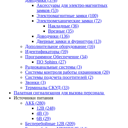
доводчики
(374)
Аксессуары для электро-магнитных
замков
(53)
Электромагнитные замки
(100)
Электромеханические замки
(72)
Накладные
(36)
Врезные
(35)
Доводчики
(136)
Дверные замки и фурнитура
(13)
Дополнительное оборудование
(16)
Идентификаторы
(59)
Программное Обеспечение
(34)
ПО Sphinx
(27)
Радиоканальные системы
(3)
Системы контроля работы охранников
(20)
Системы подсчета посетителей
(2)
Звонки
(3)
Терминалы СКУД
(33)
Палатная сигнализация для вызова персонала
Источники питания
АКБ
(280)
12В
(248)
4В
(3)
6В
(29)
Бесперебойные 12В
(209)