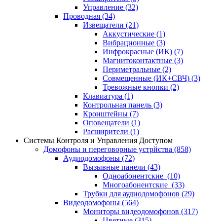
Управление
(32)
Проводная
(34)
Извещатели
(21)
Аккустические
(1)
Вибрационные
(3)
Инфрокрасные (ИК)
(7)
Магнитоконтактные
(3)
Периметральные
(2)
Совмещенные (ИК+СВЧ)
(3)
Тревожные кнопки
(2)
Клавиатура
(1)
Контрольная панель
(3)
Кронштейны
(7)
Оповещатели
(1)
Расширители
(1)
Системы Контроля и Управления Доступом
Домофоны и переговорные устрйства
(858)
Аудиодомофоны
(72)
Вызывные панели
(43)
Одноабонентские
(10)
Многоабонентские
(33)
Трубки для аудиодомофонов
(29)
Видеодомофоны
(564)
Мониторы видеодомофонов
(317)
Цветные
(315)