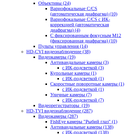
Объективы
(24)
Вариофокальные C/CS
(автоматическая диафрагма)
(10)
Вариофокальные C/CS с ИК-
коррекцией (автоматическая
диафрагма)
(4)
С фиксированным фокусным М12
(фиксированная диафрагма)
(10)
Пульты управления
(14)
HD-CVI видеонаблюдение
(38)
Видеокамеры
(19)
Антивандальные камеры
(3)
с ИК-подсветкой
(3)
Купольные камеры
(1)
с ИК-подсветкой
(1)
Скоростные поворотные камеры
(1)
с ИК-подсветкой
(1)
Уличные камеры
(7)
с ИК-подсветкой
(7)
Видеорегистраторы
(19)
HD-TVI видеонаблюдение
(287)
Видеокамеры
(287)
FishEye камеры "Рыбий глаз"
(1)
Антивандальные камеры
(138)
с ИК-подсветкой
(138)