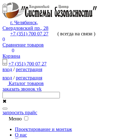
г. Челябинск,
Свердловский пр., 28
+7 (351) 700 07 27
( всегда на связи )
0
Сравнение товаров
0
Корзина
+7 (351) 700 07 27
вход
/
регистрация
вход
/
регистрация
Каталог товаров
заказать звонок
vk
✖
запросить прайс
Меню
Проектирование и монтаж
О нас