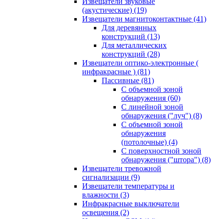
Извещатели звуковые
(акустические)
(19)
Извещатели магнитоконтактные
(41)
Для деревянных
конструкций
(13)
Для металлических
конструкций
(28)
Извещатели оптико-электронные (
инфракрасные )
(81)
Пассивные
(81)
С объемной зоной
обнаружения
(60)
С линейной зоной
обнаружения ("луч")
(8)
С объемной зоной
обнаружения
(потолочные)
(4)
С поверхностной зоной
обнаружения ("штора")
(8)
Извещатели тревожной
сигнализации
(9)
Извещатели температуры и
влажности
(3)
Инфракрасные выключатели
освещения
(2)