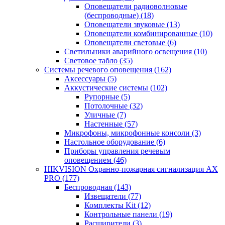
Оповещатели радиоволновые
(беспроводные)
(18)
Оповещатели звуковые
(13)
Оповещатели комбинированные
(10)
Оповещатели световые
(6)
Светильники аварийного освещения
(10)
Световое табло
(35)
Системы речевого оповещения
(162)
Аксессуары
(5)
Аккустические системы
(102)
Рупорные
(5)
Потолочные
(32)
Уличные
(7)
Настенные
(57)
Микрофоны, микрофонные консоли
(3)
Настольное оборудование
(6)
Приборы управления речевым
оповещением
(46)
HIKVISION Охранно-пожарная сигнализация AX
PRO
(177)
Беспроводная
(143)
Извещатели
(77)
Комплекты Kit
(12)
Контрольные панели
(19)
Расширители
(3)