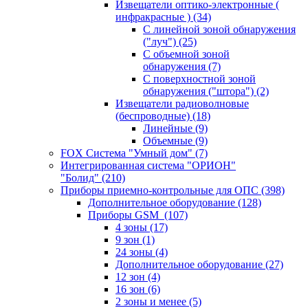
Извещатели оптико-электронные (
инфракрасные )
(34)
С линейной зоной обнаружения
("луч")
(25)
С объемной зоной
обнаружения
(7)
С поверхностной зоной
обнаружения ("штора")
(2)
Извещатели радиоволновые
(беспроводные)
(18)
Линейные
(9)
Объемные
(9)
FOX Система "Умный дом"
(7)
Интегрированная система "ОРИОН"
"Болид"
(210)
Приборы приемно-контрольные для ОПС
(398)
Дополнительное оборудование
(128)
Приборы GSM
(107)
4 зоны
(17)
9 зон
(1)
24 зоны
(4)
Дополнительное оборудование
(27)
12 зон
(4)
16 зон
(6)
2 зоны и менее
(5)