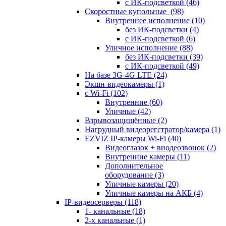
с ИК-подсветкой
(46)
Скоростные купольные
(98)
Внутреннее исполнение
(10)
без ИК-подсветки
(4)
с ИК-подсветкой
(6)
Уличное исполнение
(88)
без ИК-подсветки
(39)
с ИК-подсветкой
(49)
На базе 3G-4G LTE
(24)
Экшн-видеокамеры
(1)
с Wi-Fi
(102)
Внутренние
(60)
Уличные
(42)
Взрывозащищённые
(2)
Нагрудный видеорегстратор/камера
(1)
EZVIZ IP-камеры Wi-Fi
(40)
Видеоглазок + виодеозвонок
(2)
Внутренние камеры
(11)
Дополнительное
оборудование
(3)
Уличные камеры
(20)
Уличные камеры на АКБ
(4)
IP-видеосерверы
(118)
1- канальные
(18)
2-х канальные
(1)