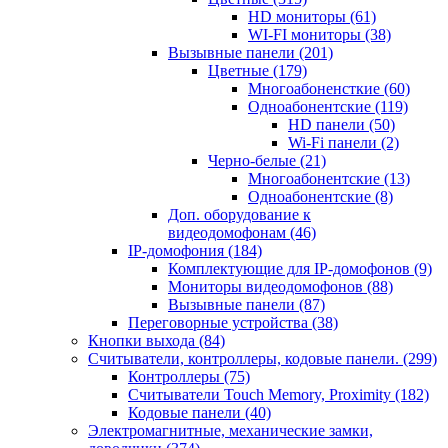
HD мониторы
(61)
WI-FI мониторы
(38)
Вызывные панели
(201)
Цветные
(179)
Многоабоненсткие
(60)
Одноабонентские
(119)
HD панели
(50)
Wi-Fi панели
(2)
Черно-белые
(21)
Многоабонентские
(13)
Одноабонентские
(8)
Доп. оборудование к
видеодомофонам
(46)
IP-домофония
(184)
Комплектующие для IP-домофонов
(9)
Мониторы видеодомофонов
(88)
Вызывные панели
(87)
Переговорные устройства
(38)
Кнопки выхода
(84)
Считыватели, контроллеры, кодовые панели.
(299)
Контроллеры
(75)
Считыватели Touch Memory, Proximity
(182)
Кодовые панели
(40)
Электромагнитные, механические замки,