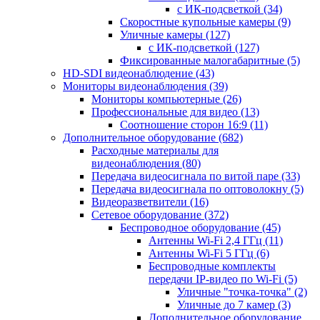
с ИК-подсветкой
(34)
Скоростные купольные камеры
(9)
Уличные камеры
(127)
с ИК-подсветкой
(127)
Фиксированные малогабаритные
(5)
HD-SDI видеонаблюдение
(43)
Мониторы видеонаблюдения
(39)
Мониторы компьютерные
(26)
Профессиональные для видео
(13)
Соотношение сторон 16:9
(11)
Дополнительное оборудование
(682)
Расходные материалы для
видеонаблюдения
(80)
Передача видеосигнала по витой паре
(33)
Передача видеосигнала по оптоволокну
(5)
Видеоразветвители
(16)
Сетевое оборудование
(372)
Беспроводное оборудование
(45)
Антенны Wi-Fi 2,4 ГГц
(11)
Антенны Wi-Fi 5 ГГц
(6)
Беспроводные комплекты
передачи IP-видео по Wi-Fi
(5)
Уличные "точка-точка"
(2)
Уличные до 7 камер
(3)
Дополнительное оборудование