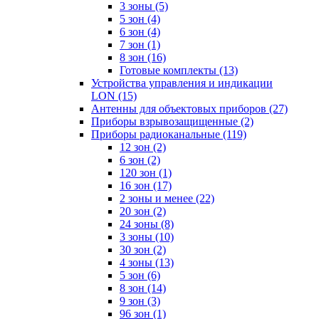
3 зоны
(5)
5 зон
(4)
6 зон
(4)
7 зон
(1)
8 зон
(16)
Готовые комплекты
(13)
Устройства управления и индикации
LON
(15)
Антенны для объектовых приборов
(27)
Приборы взрывозащищенные
(2)
Приборы радиоканальные
(119)
12 зон
(2)
6 зон
(2)
120 зон
(1)
16 зон
(17)
2 зоны и менее
(22)
20 зон
(2)
24 зоны
(8)
3 зоны
(10)
30 зон
(2)
4 зоны
(13)
5 зон
(6)
8 зон
(14)
9 зон
(3)
96 зон
(1)