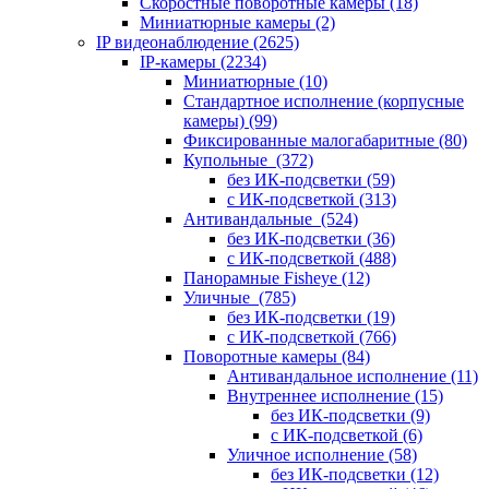
Скоростные поворотные камеры
(18)
Миниатюрные камеры
(2)
IP видеонаблюдение
(2625)
IP-камеры
(2234)
Миниатюрные
(10)
Стандартное исполнение (корпусные
камеры)
(99)
Фиксированные малогабаритные
(80)
Купольные
(372)
без ИК-подсветки
(59)
с ИК-подсветкой
(313)
Антивандальные
(524)
без ИК-подсветки
(36)
с ИК-подсветкой
(488)
Панорамные Fisheye
(12)
Уличные
(785)
без ИК-подсветки
(19)
с ИК-подсветкой
(766)
Поворотные камеры
(84)
Антивандальное исполнение
(11)
Внутреннее исполнение
(15)
без ИК-подсветки
(9)
с ИК-подсветкой
(6)
Уличное исполнение
(58)
без ИК-подсветки
(12)