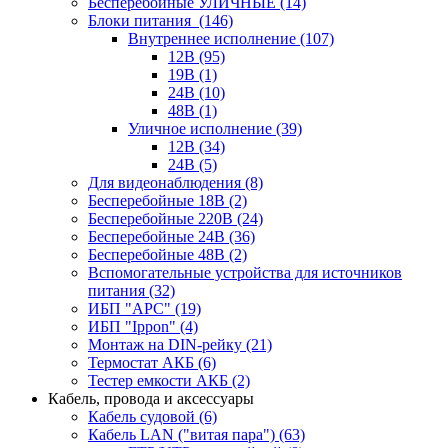
Бесперебойные УЛИЧНЫЕ
(14)
Блоки питания
(146)
Внутреннее исполнение
(107)
12В
(95)
19В
(1)
24В
(10)
48В
(1)
Уличное исполнение
(39)
12В
(34)
24В
(5)
Для видеонаблюдения
(8)
Бесперебойные 18В
(2)
Бесперебойные 220В
(24)
Бесперебойные 24В
(36)
Бесперебойные 48В
(2)
Вспомогательные устройства для источников
питания
(32)
ИБП "APC"
(19)
ИБП "Ippon"
(4)
Монтаж на DIN-рейку
(21)
Термостат АКБ
(6)
Тестер емкости АКБ
(2)
Кабель, провода и аксессуары
Кабель судовой
(6)
Кабель LAN ("витая пара")
(63)