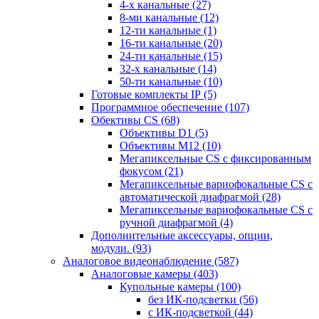
4-х канальные
(27)
8-ми канальные
(12)
12-ти канальные
(1)
16-ти канальные
(20)
24-ти канальные
(15)
32-х канальные
(14)
50-ти канальные
(10)
Готовые комплекты IP
(5)
Программное обеспечение
(107)
Обективы CS
(68)
Объективы D1
(5)
Объективы M12
(10)
Мегапиксельные CS c фиксированным
фокусом
(21)
Мегапиксельные вариофокальные CS c
автоматической диафрагмой
(28)
Мегапиксельные вариофокальные CS c
ручной диафрагмой
(4)
Дополнительные аксессуары, опции,
модули.
(93)
Аналоговое видеонаблюдение
(587)
Аналоговые камеры
(403)
Купольные камеры
(100)
без ИК-подсветки
(56)
с ИК-подсветкой
(44)