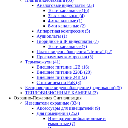
Платы видеозахвата
(63)
Аналоговые видеоплаты
(23)
16-ти канальные
(16)
32-х канальные
(4)
4-х канальные
(1)
8-ми канальные
(2)
Аппаратная компрессия
(5)
Аудиоплаты
(1)
Гибридные и IP-видеоплаты
(7)
16-ти канальные
(7)
Платы видеонаблюдения "Линия"
(22)
Программная компрессия
(5)
Термокожухи
(41)
Внешнее питание 12В
(16)
Внешнее питание 220В
(20)
Внешнее питание 24В
(2)
С питанием по PoE
(3)
Беспроводное видеонаблюдение (радиоканал)
(5)
ТЕПЛОВИЗИОННЫЕ КАМЕРЫ
(2)
Охранно-Пожарная Сигнализация
Извещатели охранные
(334)
Аксессуары для извещателей
(9)
Для помещений
(252)
Извещатели вибрационные и
емкостные
(7)