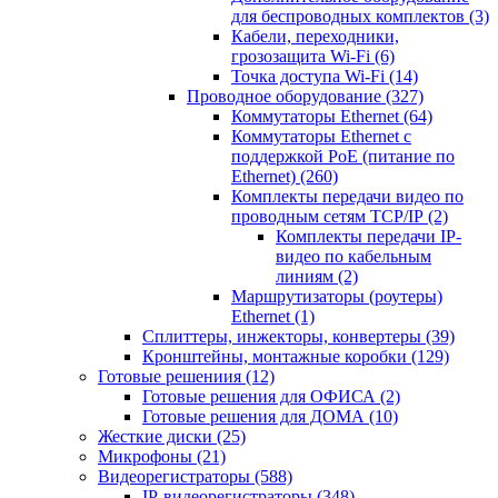
для беспроводных комплектов
(3)
Кабели, переходники,
грозозащита Wi-Fi
(6)
Точка доступа Wi-Fi
(14)
Проводное оборудование
(327)
Коммутаторы Ethernet
(64)
Коммутаторы Ethernet с
поддержкой PoE (питание по
Ethernet)
(260)
Комплекты передачи видео по
проводным сетям TCP/IP
(2)
Комплекты передачи IP-
видео по кабельным
линиям
(2)
Маршрутизаторы (роутеры)
Ethernet
(1)
Сплиттеры, инжекторы, конвертеры
(39)
Кронштейны, монтажные коробки
(129)
Готовые решениия
(12)
Готовые решения для ОФИСА
(2)
Готовые решения для ДОМА
(10)
Жесткие диски
(25)
Микрофоны
(21)
Видеорегистраторы
(588)
IP-видеорегистраторы
(348)