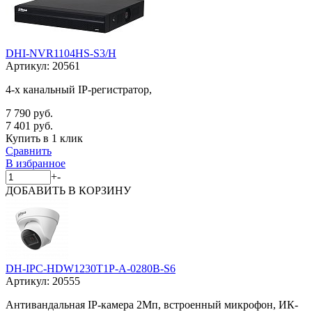
DHI-NVR1104HS-S3/H
Артикул:
20561
4-х канальный IP-регистратор,
7 790 руб.
7 401 руб.
Купить в 1 клик
Сравнить
В избранное
+
-
ДОБАВИТЬ
В КОРЗИНУ
DH-IPC-HDW1230T1P-A-0280B-S6
Артикул:
20555
Антивандальная IP-камера 2Мп, встроенный микрофон, ИК-