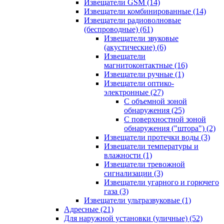
Извещатели GSM
(14)
Извещатели комбинированные
(14)
Извещатели радиоволновые
(беспроводные)
(61)
Извещатели звуковые
(акустические)
(6)
Извещатели
магнитоконтактные
(16)
Извещатели ручные
(1)
Извещатели оптико-
электронные
(27)
С объемной зоной
обнаружения
(25)
С поверхностной зоной
обнаружения ("штора")
(2)
Извещатели протечки воды
(3)
Извещатели температуры и
влажности
(1)
Извещатели тревожной
сигнализации
(3)
Извещатели угарного и горючего
газа
(3)
Извещатели ультразвуковые
(1)
Адресные
(21)
Для наружной установки (уличные)
(52)