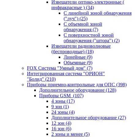
Извещатели оптико-электронные (
инфракрасные )
(34)
С линейной зоной обнаружения
("луч")
(25)
С объемной зоной
обнаружения
(7)
С поверхностной зоной
обнаружения ("штора")
(2)
Извещатели радиоволновые
(беспроводные)
(18)
Линейные
(9)
Объемные
(9)
FOX Система "Умный дом"
(7)
Интегрированная система "ОРИОН"
"Болид"
(210)
Приборы приемно-контрольные для ОПС
(398)
Дополнительное оборудование
(128)
Приборы GSM
(107)
4 зоны
(17)
9 зон
(1)
24 зоны
(4)
Дополнительное оборудование
(27)
12 зон
(4)
16 зон
(6)
2 зоны и менее
(5)