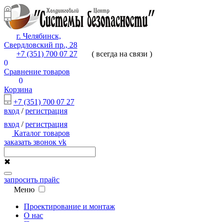
г. Челябинск,
Свердловский пр., 28
+7 (351) 700 07 27
( всегда на связи )
0
Сравнение товаров
0
Корзина
+7 (351) 700 07 27
вход
/
регистрация
вход
/
регистрация
Каталог товаров
заказать звонок
vk
✖
запросить прайс
Меню
Проектирование и монтаж
О нас