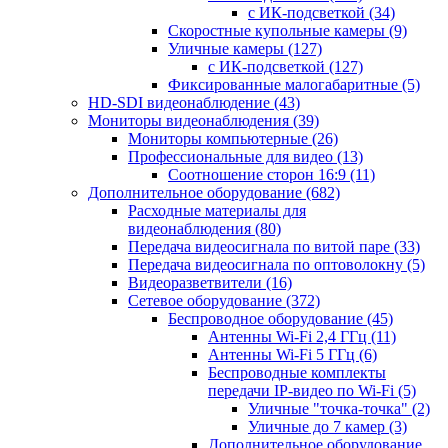
с ИК-подсветкой
(34)
Скоростные купольные камеры
(9)
Уличные камеры
(127)
с ИК-подсветкой
(127)
Фиксированные малогабаритные
(5)
HD-SDI видеонаблюдение
(43)
Мониторы видеонаблюдения
(39)
Мониторы компьютерные
(26)
Профессиональные для видео
(13)
Соотношение сторон 16:9
(11)
Дополнительное оборудование
(682)
Расходные материалы для
видеонаблюдения
(80)
Передача видеосигнала по витой паре
(33)
Передача видеосигнала по оптоволокну
(5)
Видеоразветвители
(16)
Сетевое оборудование
(372)
Беспроводное оборудование
(45)
Антенны Wi-Fi 2,4 ГГц
(11)
Антенны Wi-Fi 5 ГГц
(6)
Беспроводные комплекты
передачи IP-видео по Wi-Fi
(5)
Уличные "точка-точка"
(2)
Уличные до 7 камер
(3)
Дополнительное оборудование