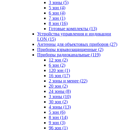
3 зоны
(5)
5 зон
(4)
6 зон
(4)
7 зон
(1)
8 зон
(16)
Готовые комплекты
(13)
Устройства управления и индикации
LON
(15)
Антенны для объектовых приборов
(27)
Приборы взрывозащищенные
(2)
Приборы радиоканальные
(119)
12 зон
(2)
6 зон
(2)
120 зон
(1)
16 зон
(17)
2 зоны и менее
(22)
20 зон
(2)
24 зоны
(8)
3 зоны
(10)
30 зон
(2)
4 зоны
(13)
5 зон
(6)
8 зон
(14)
9 зон
(3)
96 зон
(1)