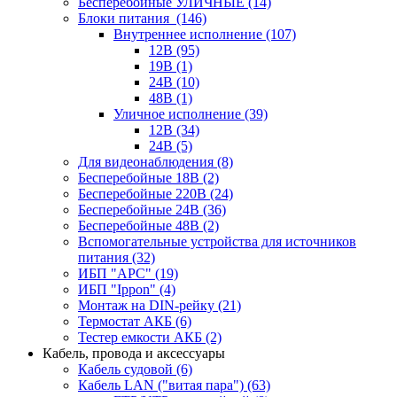
Бесперебойные УЛИЧНЫЕ
(14)
Блоки питания
(146)
Внутреннее исполнение
(107)
12В
(95)
19В
(1)
24В
(10)
48В
(1)
Уличное исполнение
(39)
12В
(34)
24В
(5)
Для видеонаблюдения
(8)
Бесперебойные 18В
(2)
Бесперебойные 220В
(24)
Бесперебойные 24В
(36)
Бесперебойные 48В
(2)
Вспомогательные устройства для источников
питания
(32)
ИБП "APC"
(19)
ИБП "Ippon"
(4)
Монтаж на DIN-рейку
(21)
Термостат АКБ
(6)
Тестер емкости АКБ
(2)
Кабель, провода и аксессуары
Кабель судовой
(6)
Кабель LAN ("витая пара")
(63)