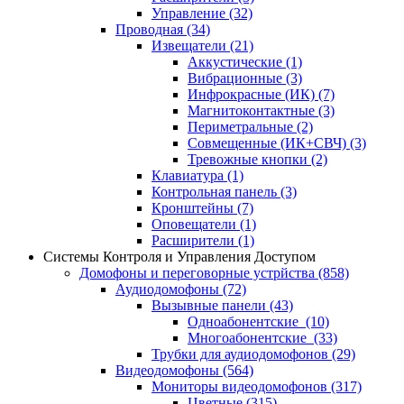
Управление
(32)
Проводная
(34)
Извещатели
(21)
Аккустические
(1)
Вибрационные
(3)
Инфрокрасные (ИК)
(7)
Магнитоконтактные
(3)
Периметральные
(2)
Совмещенные (ИК+СВЧ)
(3)
Тревожные кнопки
(2)
Клавиатура
(1)
Контрольная панель
(3)
Кронштейны
(7)
Оповещатели
(1)
Расширители
(1)
Системы Контроля и Управления Доступом
Домофоны и переговорные устрйства
(858)
Аудиодомофоны
(72)
Вызывные панели
(43)
Одноабонентские
(10)
Многоабонентские
(33)
Трубки для аудиодомофонов
(29)
Видеодомофоны
(564)
Мониторы видеодомофонов
(317)
Цветные
(315)