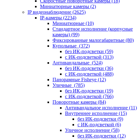
Скоростные поворотные камеры
(18)
Миниатюрные камеры
(2)
IP видеонаблюдение
(2625)
IP-камеры
(2234)
Миниатюрные
(10)
Стандартное исполнение (корпусные
камеры)
(99)
Фиксированные малогабаритные
(80)
Купольные
(372)
без ИК-подсветки
(59)
с ИК-подсветкой
(313)
Антивандальные
(524)
без ИК-подсветки
(36)
с ИК-подсветкой
(488)
Панорамные Fisheye
(12)
Уличные
(785)
без ИК-подсветки
(19)
с ИК-подсветкой
(766)
Поворотные камеры
(84)
Антивандальное исполнение
(11)
Внутреннее исполнение
(15)
без ИК-подсветки
(9)
с ИК-подсветкой
(6)
Уличное исполнение
(58)
без ИК-подсветки
(12)