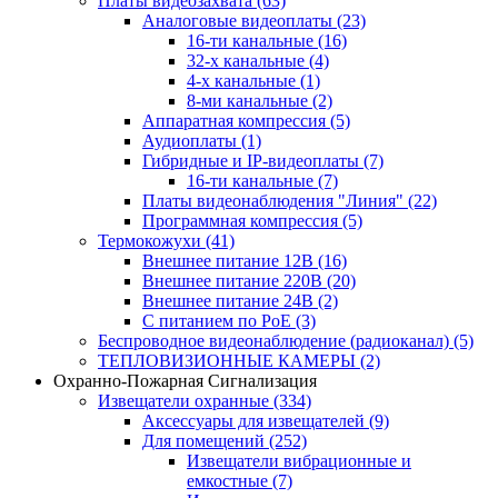
Платы видеозахвата
(63)
Аналоговые видеоплаты
(23)
16-ти канальные
(16)
32-х канальные
(4)
4-х канальные
(1)
8-ми канальные
(2)
Аппаратная компрессия
(5)
Аудиоплаты
(1)
Гибридные и IP-видеоплаты
(7)
16-ти канальные
(7)
Платы видеонаблюдения "Линия"
(22)
Программная компрессия
(5)
Термокожухи
(41)
Внешнее питание 12В
(16)
Внешнее питание 220В
(20)
Внешнее питание 24В
(2)
С питанием по PoE
(3)
Беспроводное видеонаблюдение (радиоканал)
(5)
ТЕПЛОВИЗИОННЫЕ КАМЕРЫ
(2)
Охранно-Пожарная Сигнализация
Извещатели охранные
(334)
Аксессуары для извещателей
(9)
Для помещений
(252)
Извещатели вибрационные и
емкостные
(7)