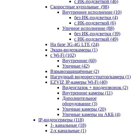
с ИК-подсветкой
(46)
Скоростные купольные
(98)
Внутреннее исполнение
(10)
без ИК-подсветки
(4)
с ИК-подсветкой
(6)
Уличное исполнение
(88)
без ИК-подсветки
(39)
с ИК-подсветкой
(49)
На базе 3G-4G LTE
(24)
Экшн-видеокамеры
(1)
с Wi-Fi
(102)
Внутренние
(60)
Уличные
(42)
Взрывозащищённые
(2)
Нагрудный видеорегстратор/камера
(1)
EZVIZ IP-камеры Wi-Fi
(40)
Видеоглазок + виодеозвонок
(2)
Внутренние камеры
(11)
Дополнительное
оборудование
(3)
Уличные камеры
(20)
Уличные камеры на АКБ
(4)
IP-видеосерверы
(118)
1- канальные
(18)
2-х канальные
(1)