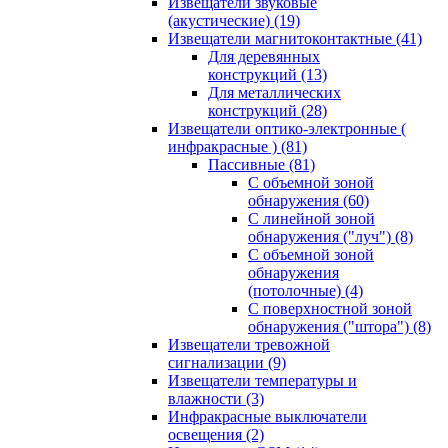
Извещатели звуковые
(акустические)
(19)
Извещатели магнитоконтактные
(41)
Для деревянных
конструкций
(13)
Для металлических
конструкций
(28)
Извещатели оптико-электронные (
инфракрасные )
(81)
Пассивные
(81)
С объемной зоной
обнаружения
(60)
С линейной зоной
обнаружения ("луч")
(8)
С объемной зоной
обнаружения
(потолочные)
(4)
С поверхностной зоной
обнаружения ("штора")
(8)
Извещатели тревожной
сигнализации
(9)
Извещатели температуры и
влажности
(3)
Инфракрасные выключатели
освещения
(2)