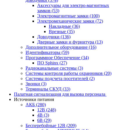
доводчики
(374)
Аксессуары для электро-магнитных
замков
(53)
Электромагнитные замки
(100)
Электромеханические замки
(72)
Накладные
(36)
Врезные
(35)
Доводчики
(136)
Дверные замки и фурнитура
(13)
Дополнительное оборудование
(16)
Идентификаторы
(59)
Программное Обеспечение
(34)
ПО Sphinx
(27)
Радиоканальные системы
(3)
Системы контроля работы охранников
(20)
Системы подсчета посетителей
(2)
Звонки
(3)
Терминалы СКУД
(33)
Палатная сигнализация для вызова персонала
Источники питания
АКБ
(280)
12В
(248)
4В
(3)
6В
(29)
Бесперебойные 12В
(209)