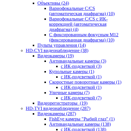
Объективы
(24)
Вариофокальные C/CS
(автоматическая диафрагма)
(10)
Вариофокальные C/CS с ИК-
коррекцией (автоматическая
диафрагма)
(4)
С фиксированным фокусным М12
(фиксированная диафрагма)
(10)
Пульты управления
(14)
HD-CVI видеонаблюдение
(38)
Видеокамеры
(19)
Антивандальные камеры
(3)
с ИК-подсветкой
(3)
Купольные камеры
(1)
с ИК-подсветкой
(1)
Скоростные поворотные камеры
(1)
с ИК-подсветкой
(1)
Уличные камеры
(7)
с ИК-подсветкой
(7)
Видеорегистраторы
(19)
HD-TVI видеонаблюдение
(287)
Видеокамеры
(287)
FishEye камеры "Рыбий глаз"
(1)
Антивандальные камеры
(138)
с ИК-подсветкой
(138)