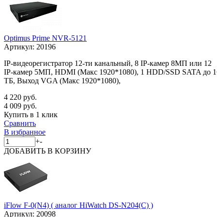
Optimus Prime NVR-5121
Артикул:
20196
IP-видеорегистратор 12-ти канальный, 8 IP-камер 8МП или 12
IP-камер 5МП, HDMI (Макс 1920*1080), 1 HDD/SSD SATA до 1
ТБ, Выход VGA (Макс 1920*1080),
4 220 руб.
4 009 руб.
Купить в 1 клик
Сравнить
В избранное
+
-
ДОБАВИТЬ
В КОРЗИНУ
iFlow F-0(N4) ( аналог HiWatch DS-N204(C) )
Артикул:
20098