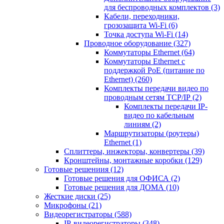
для беспроводных комплектов
(3)
Кабели, переходники,
грозозащита Wi-Fi
(6)
Точка доступа Wi-Fi
(14)
Проводное оборудование
(327)
Коммутаторы Ethernet
(64)
Коммутаторы Ethernet с
поддержкой PoE (питание по
Ethernet)
(260)
Комплекты передачи видео по
проводным сетям TCP/IP
(2)
Комплекты передачи IP-
видео по кабельным
линиям
(2)
Маршрутизаторы (роутеры)
Ethernet
(1)
Сплиттеры, инжекторы, конвертеры
(39)
Кронштейны, монтажные коробки
(129)
Готовые решениия
(12)
Готовые решения для ОФИСА
(2)
Готовые решения для ДОМА
(10)
Жесткие диски
(25)
Микрофоны
(21)
Видеорегистраторы
(588)
IP-видеорегистраторы
(348)