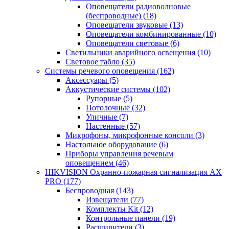
Оповещатели радиоволновые
(беспроводные)
(18)
Оповещатели звуковые
(13)
Оповещатели комбинированные
(10)
Оповещатели световые
(6)
Светильники аварийного освещения
(10)
Световое табло
(35)
Системы речевого оповещения
(162)
Аксессуары
(5)
Аккустические системы
(102)
Рупорные
(5)
Потолочные
(32)
Уличные
(7)
Настенные
(57)
Микрофоны, микрофонные консоли
(3)
Настольное оборудование
(6)
Приборы управления речевым
оповещением
(46)
HIKVISION Охранно-пожарная сигнализация AX
PRO
(177)
Беспроводная
(143)
Извещатели
(77)
Комплекты Kit
(12)
Контрольные панели
(19)
Расширители
(3)