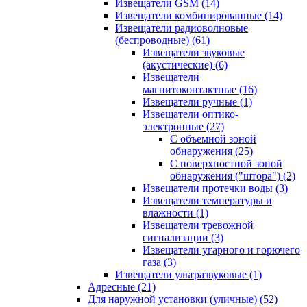
Извещатели GSM
(14)
Извещатели комбинированные
(14)
Извещатели радиоволновые
(беспроводные)
(61)
Извещатели звуковые
(акустические)
(6)
Извещатели
магнитоконтактные
(16)
Извещатели ручные
(1)
Извещатели оптико-
электронные
(27)
С объемной зоной
обнаружения
(25)
С поверхностной зоной
обнаружения ("штора")
(2)
Извещатели протечки воды
(3)
Извещатели температуры и
влажности
(1)
Извещатели тревожной
сигнализации
(3)
Извещатели угарного и горючего
газа
(3)
Извещатели ультразвуковые
(1)
Адресные
(21)
Для наружной установки (уличные)
(52)