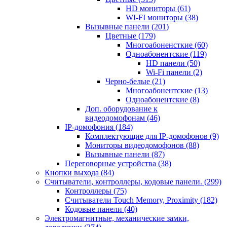
HD мониторы
(61)
WI-FI мониторы
(38)
Вызывные панели
(201)
Цветные
(179)
Многоабоненсткие
(60)
Одноабонентские
(119)
HD панели
(50)
Wi-Fi панели
(2)
Черно-белые
(21)
Многоабонентские
(13)
Одноабонентские
(8)
Доп. оборудование к
видеодомофонам
(46)
IP-домофония
(184)
Комплектующие для IP-домофонов
(9)
Мониторы видеодомофонов
(88)
Вызывные панели
(87)
Переговорные устройства
(38)
Кнопки выхода
(84)
Считыватели, контроллеры, кодовые панели.
(299)
Контроллеры
(75)
Считыватели Touch Memory, Proximity
(182)
Кодовые панели
(40)
Электромагнитные, механические замки,