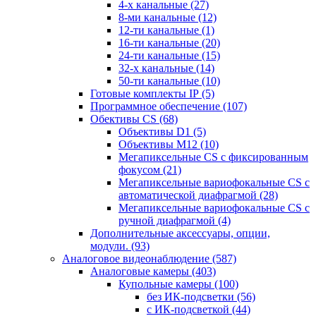
4-х канальные
(27)
8-ми канальные
(12)
12-ти канальные
(1)
16-ти канальные
(20)
24-ти канальные
(15)
32-х канальные
(14)
50-ти канальные
(10)
Готовые комплекты IP
(5)
Программное обеспечение
(107)
Обективы CS
(68)
Объективы D1
(5)
Объективы M12
(10)
Мегапиксельные CS c фиксированным
фокусом
(21)
Мегапиксельные вариофокальные CS c
автоматической диафрагмой
(28)
Мегапиксельные вариофокальные CS c
ручной диафрагмой
(4)
Дополнительные аксессуары, опции,
модули.
(93)
Аналоговое видеонаблюдение
(587)
Аналоговые камеры
(403)
Купольные камеры
(100)
без ИК-подсветки
(56)
с ИК-подсветкой
(44)