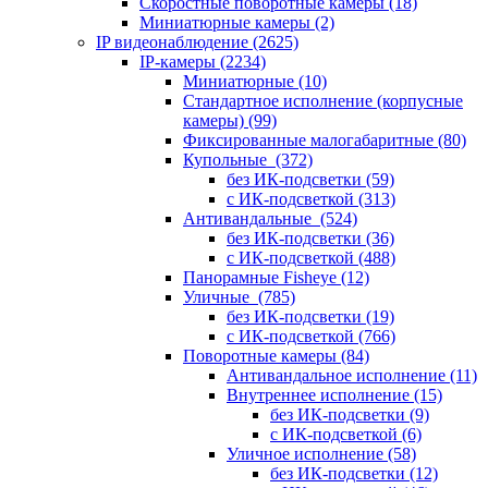
Скоростные поворотные камеры
(18)
Миниатюрные камеры
(2)
IP видеонаблюдение
(2625)
IP-камеры
(2234)
Миниатюрные
(10)
Стандартное исполнение (корпусные
камеры)
(99)
Фиксированные малогабаритные
(80)
Купольные
(372)
без ИК-подсветки
(59)
с ИК-подсветкой
(313)
Антивандальные
(524)
без ИК-подсветки
(36)
с ИК-подсветкой
(488)
Панорамные Fisheye
(12)
Уличные
(785)
без ИК-подсветки
(19)
с ИК-подсветкой
(766)
Поворотные камеры
(84)
Антивандальное исполнение
(11)
Внутреннее исполнение
(15)
без ИК-подсветки
(9)
с ИК-подсветкой
(6)
Уличное исполнение
(58)
без ИК-подсветки
(12)