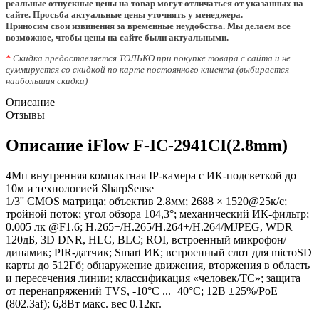
реальные отпускные цены на товар могут отличаться от указанных на
сайте. Просьба актуальные цены уточнять у менеджера.
Приносим свои извинения за временные неудобства. Мы делаем все
возможное, чтобы цены на сайте были актуальными.
*
Скидка предоставляется ТОЛЬКО при покупке товара с сайта и не
суммируется со скидкой по карте постоянного клиента (выбирается
наибольшая скидка)
Описание
Отзывы
Описание iFlow F-IC-2941CI(2.8mm)
4Мп внутренняя компактная IP-камера c ИК-подсветкой до
10м и технологией SharpSense
1/3'' CMOS матрица; объектив 2.8мм; 2688 × 1520@25к/с;
тройной поток; угол обзора 104,3°; механический ИК-фильтр;
0.005 лк @F1.6; H.265+/H.265/H.264+/H.264/MJPEG, WDR
120дБ, 3D DNR, HLC, BLC; ROI, встроенный микрофон/
динамик; PIR-датчик; Smart ИК; встроенный слот для microSD
карты до 512Гб; обнаружение движения, вторжения в область
и пересечения линии; классификация «человек/ТС»; защита
от перенапряжений TVS, -10°C ...+40°C; 12В ±25%/PoE
(802.3af); 6,8Вт макс. вес 0.12кг.