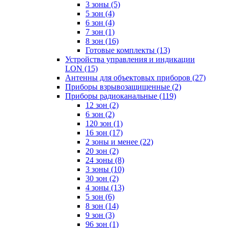
3 зоны
(5)
5 зон
(4)
6 зон
(4)
7 зон
(1)
8 зон
(16)
Готовые комплекты
(13)
Устройства управления и индикации
LON
(15)
Антенны для объектовых приборов
(27)
Приборы взрывозащищенные
(2)
Приборы радиоканальные
(119)
12 зон
(2)
6 зон
(2)
120 зон
(1)
16 зон
(17)
2 зоны и менее
(22)
20 зон
(2)
24 зоны
(8)
3 зоны
(10)
30 зон
(2)
4 зоны
(13)
5 зон
(6)
8 зон
(14)
9 зон
(3)
96 зон
(1)