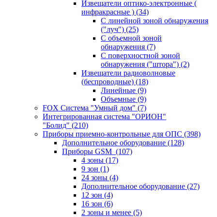
Извещатели оптико-электронные (
инфракрасные )
(34)
С линейной зоной обнаружения
("луч")
(25)
С объемной зоной
обнаружения
(7)
С поверхностной зоной
обнаружения ("штора")
(2)
Извещатели радиоволновые
(беспроводные)
(18)
Линейные
(9)
Объемные
(9)
FOX Система "Умный дом"
(7)
Интегрированная система "ОРИОН"
"Болид"
(210)
Приборы приемно-контрольные для ОПС
(398)
Дополнительное оборудование
(128)
Приборы GSM
(107)
4 зоны
(17)
9 зон
(1)
24 зоны
(4)
Дополнительное оборудование
(27)
12 зон
(4)
16 зон
(6)
2 зоны и менее
(5)