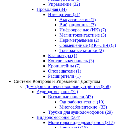
Управление
(32)
Проводная
(34)
Извещатели
(21)
Аккустические
(1)
Вибрационные
(3)
Инфрокрасные (ИК)
(7)
Магнитоконтактные
(3)
Периметральные
(2)
Совмещенные (ИК+СВЧ)
(3)
Тревожные кнопки
(2)
Клавиатура
(1)
Контрольная панель
(3)
Кронштейны
(7)
Оповещатели
(1)
Расширители
(1)
Системы Контроля и Управления Доступом
Домофоны и переговорные устрйства
(858)
Аудиодомофоны
(72)
Вызывные панели
(43)
Одноабонентские
(10)
Многоабонентские
(33)
Трубки для аудиодомофонов
(29)
Видеодомофоны
(564)
Мониторы видеодомофонов
(317)
Цветные
(315)