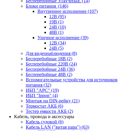
Бесперебойные УЛИЧНЫЕ
(14)
Блоки питания
(146)
Внутреннее исполнение
(107)
12В
(95)
19В
(1)
24В
(10)
48В
(1)
Уличное исполнение
(39)
12В
(34)
24В
(5)
Для видеонаблюдения
(8)
Бесперебойные 18В
(2)
Бесперебойные 220В
(24)
Бесперебойные 24В
(36)
Бесперебойные 48В
(2)
Вспомогательные устройства для источников
питания
(32)
ИБП "APC"
(19)
ИБП "Ippon"
(4)
Монтаж на DIN-рейку
(21)
Термостат АКБ
(6)
Тестер емкости АКБ
(2)
Кабель, провода и аксессуары
Кабель судовой
(6)
Кабель LAN ("витая пара")
(63)