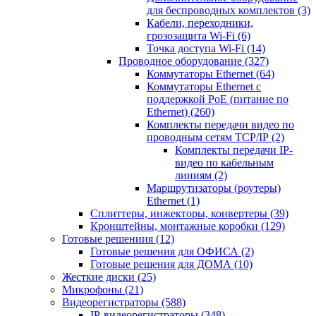
для беспроводных комплектов
(3)
Кабели, переходники,
грозозащита Wi-Fi
(6)
Точка доступа Wi-Fi
(14)
Проводное оборудование
(327)
Коммутаторы Ethernet
(64)
Коммутаторы Ethernet с
поддержкой PoE (питание по
Ethernet)
(260)
Комплекты передачи видео по
проводным сетям TCP/IP
(2)
Комплекты передачи IP-
видео по кабельным
линиям
(2)
Маршрутизаторы (роутеры)
Ethernet
(1)
Сплиттеры, инжекторы, конвертеры
(39)
Кронштейны, монтажные коробки
(129)
Готовые решениия
(12)
Готовые решения для ОФИСА
(2)
Готовые решения для ДОМА
(10)
Жесткие диски
(25)
Микрофоны
(21)
Видеорегистраторы
(588)
IP-видеорегистраторы
(348)