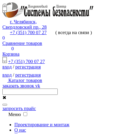
г. Челябинск,
Свердловский пр., 28
+7 (351) 700 07 27
( всегда на связи )
0
Сравнение товаров
0
Корзина
+7 (351) 700 07 27
вход
/
регистрация
вход
/
регистрация
Каталог товаров
заказать звонок
vk
✖
запросить прайс
Меню
Проектирование и монтаж
О нас