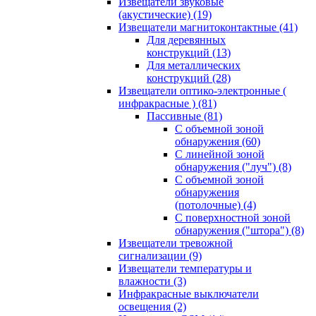
Извещатели звуковые
(акустические)
(19)
Извещатели магнитоконтактные
(41)
Для деревянных
конструкций
(13)
Для металлических
конструкций
(28)
Извещатели оптико-электронные (
инфракрасные )
(81)
Пассивные
(81)
С объемной зоной
обнаружения
(60)
С линейной зоной
обнаружения ("луч")
(8)
С объемной зоной
обнаружения
(потолочные)
(4)
С поверхностной зоной
обнаружения ("штора")
(8)
Извещатели тревожной
сигнализации
(9)
Извещатели температуры и
влажности
(3)
Инфракрасные выключатели
освещения
(2)