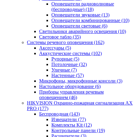
Оповещатели радиоволновые
(беспроводные)
(18)
Оповещатели звуковые
(13)
Оповещатели комбинированные
(10)
Оповещатели световые
(6)
Светильники аварийного освещения
(10)
Световое табло
(35)
Системы речевого оповещения
(162)
Аксессуары
(5)
Аккустические системы
(102)
Рупорные
(5)
Потолочные
(32)
Уличные
(7)
Настенные
(57)
Микрофоны, микрофонные консоли
(3)
Настольное оборудование
(6)
Приборы управления речевым
оповещением
(46)
HIKVISION Охранно-пожарная сигнализация AX
PRO
(177)
Беспроводная
(143)
Извещатели
(77)
Комплекты Kit
(12)
Контрольные панели
(19)
Расширители
(3)