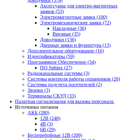
доводчики
(374)
Аксессуары для электро-магнитных
замков
(53)
Электромагнитные замки
(100)
Электромеханические замки
(72)
Накладные
(36)
Врезные
(35)
Доводчики
(136)
Дверные замки и фурнитура
(13)
Дополнительное оборудование
(16)
Идентификаторы
(59)
Программное Обеспечение
(34)
ПО Sphinx
(27)
Радиоканальные системы
(3)
Системы контроля работы охранников
(20)
Системы подсчета посетителей
(2)
Звонки
(3)
Терминалы СКУД
(33)
Палатная сигнализация для вызова персонала
Источники питания
АКБ
(280)
12В
(248)
4В
(3)
6В
(29)
Бесперебойные 12В
(209)