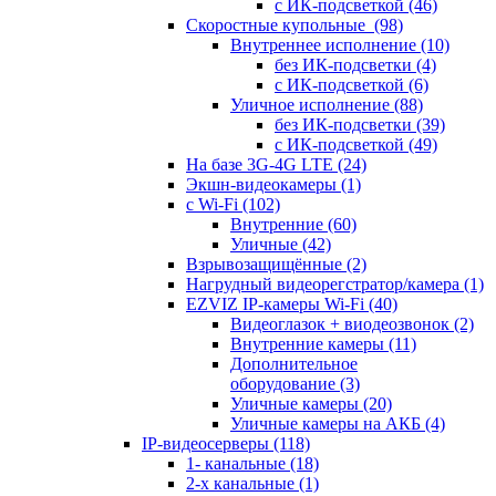
с ИК-подсветкой
(46)
Скоростные купольные
(98)
Внутреннее исполнение
(10)
без ИК-подсветки
(4)
с ИК-подсветкой
(6)
Уличное исполнение
(88)
без ИК-подсветки
(39)
с ИК-подсветкой
(49)
На базе 3G-4G LTE
(24)
Экшн-видеокамеры
(1)
с Wi-Fi
(102)
Внутренние
(60)
Уличные
(42)
Взрывозащищённые
(2)
Нагрудный видеорегстратор/камера
(1)
EZVIZ IP-камеры Wi-Fi
(40)
Видеоглазок + виодеозвонок
(2)
Внутренние камеры
(11)
Дополнительное
оборудование
(3)
Уличные камеры
(20)
Уличные камеры на АКБ
(4)
IP-видеосерверы
(118)
1- канальные
(18)
2-х канальные
(1)