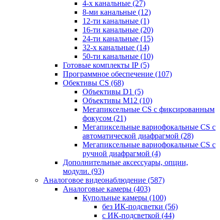
4-х канальные
(27)
8-ми канальные
(12)
12-ти канальные
(1)
16-ти канальные
(20)
24-ти канальные
(15)
32-х канальные
(14)
50-ти канальные
(10)
Готовые комплекты IP
(5)
Программное обеспечение
(107)
Обективы CS
(68)
Объективы D1
(5)
Объективы M12
(10)
Мегапиксельные CS c фиксированным
фокусом
(21)
Мегапиксельные вариофокальные CS c
автоматической диафрагмой
(28)
Мегапиксельные вариофокальные CS c
ручной диафрагмой
(4)
Дополнительные аксессуары, опции,
модули.
(93)
Аналоговое видеонаблюдение
(587)
Аналоговые камеры
(403)
Купольные камеры
(100)
без ИК-подсветки
(56)
с ИК-подсветкой
(44)