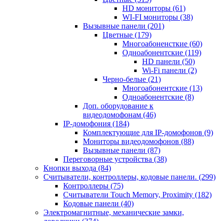
HD мониторы
(61)
WI-FI мониторы
(38)
Вызывные панели
(201)
Цветные
(179)
Многоабоненсткие
(60)
Одноабонентские
(119)
HD панели
(50)
Wi-Fi панели
(2)
Черно-белые
(21)
Многоабонентские
(13)
Одноабонентские
(8)
Доп. оборудование к
видеодомофонам
(46)
IP-домофония
(184)
Комплектующие для IP-домофонов
(9)
Мониторы видеодомофонов
(88)
Вызывные панели
(87)
Переговорные устройства
(38)
Кнопки выхода
(84)
Считыватели, контроллеры, кодовые панели.
(299)
Контроллеры
(75)
Считыватели Touch Memory, Proximity
(182)
Кодовые панели
(40)
Электромагнитные, механические замки,