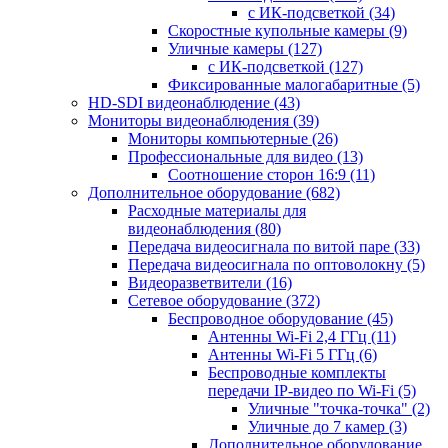
с ИК-подсветкой
(34)
Скоростные купольные камеры
(9)
Уличные камеры
(127)
с ИК-подсветкой
(127)
Фиксированные малогабаритные
(5)
HD-SDI видеонаблюдение
(43)
Мониторы видеонаблюдения
(39)
Мониторы компьютерные
(26)
Профессиональные для видео
(13)
Соотношение сторон 16:9
(11)
Дополнительное оборудование
(682)
Расходные материалы для
видеонаблюдения
(80)
Передача видеосигнала по витой паре
(33)
Передача видеосигнала по оптоволокну
(5)
Видеоразветвители
(16)
Сетевое оборудование
(372)
Беспроводное оборудование
(45)
Антенны Wi-Fi 2,4 ГГц
(11)
Антенны Wi-Fi 5 ГГц
(6)
Беспроводные комплекты
передачи IP-видео по Wi-Fi
(5)
Уличные "точка-точка"
(2)
Уличные до 7 камер
(3)
Дополнительное оборудование