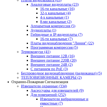
Платы видеозахвата
(63)
Аналоговые видеоплаты
(23)
16-ти канальные
(16)
32-х канальные
(4)
4-х канальные
(1)
8-ми канальные
(2)
Аппаратная компрессия
(5)
Аудиоплаты
(1)
Гибридные и IP-видеоплаты
(7)
16-ти канальные
(7)
Платы видеонаблюдения "Линия"
(22)
Программная компрессия
(5)
Термокожухи
(41)
Внешнее питание 12В
(16)
Внешнее питание 220В
(20)
Внешнее питание 24В
(2)
С питанием по PoE
(3)
Беспроводное видеонаблюдение (радиоканал)
(5)
ТЕПЛОВИЗИОННЫЕ КАМЕРЫ
(2)
Охранно-Пожарная Сигнализация
Извещатели охранные
(334)
Аксессуары для извещателей
(9)
Для помещений
(252)
Извещатели вибрационные и
емкостные
(7)