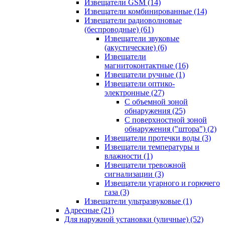
Извещатели GSM
(14)
Извещатели комбинированные
(14)
Извещатели радиоволновые
(беспроводные)
(61)
Извещатели звуковые
(акустические)
(6)
Извещатели
магнитоконтактные
(16)
Извещатели ручные
(1)
Извещатели оптико-
электронные
(27)
С объемной зоной
обнаружения
(25)
С поверхностной зоной
обнаружения ("штора")
(2)
Извещатели протечки воды
(3)
Извещатели температуры и
влажности
(1)
Извещатели тревожной
сигнализации
(3)
Извещатели угарного и горючего
газа
(3)
Извещатели ультразвуковые
(1)
Адресные
(21)
Для наружной установки (уличные)
(52)