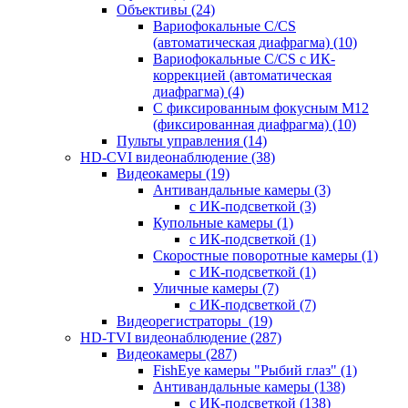
Объективы
(24)
Вариофокальные C/CS
(автоматическая диафрагма)
(10)
Вариофокальные C/CS с ИК-
коррекцией (автоматическая
диафрагма)
(4)
С фиксированным фокусным М12
(фиксированная диафрагма)
(10)
Пульты управления
(14)
HD-CVI видеонаблюдение
(38)
Видеокамеры
(19)
Антивандальные камеры
(3)
с ИК-подсветкой
(3)
Купольные камеры
(1)
с ИК-подсветкой
(1)
Скоростные поворотные камеры
(1)
с ИК-подсветкой
(1)
Уличные камеры
(7)
с ИК-подсветкой
(7)
Видеорегистраторы
(19)
HD-TVI видеонаблюдение
(287)
Видеокамеры
(287)
FishEye камеры "Рыбий глаз"
(1)
Антивандальные камеры
(138)
с ИК-подсветкой
(138)