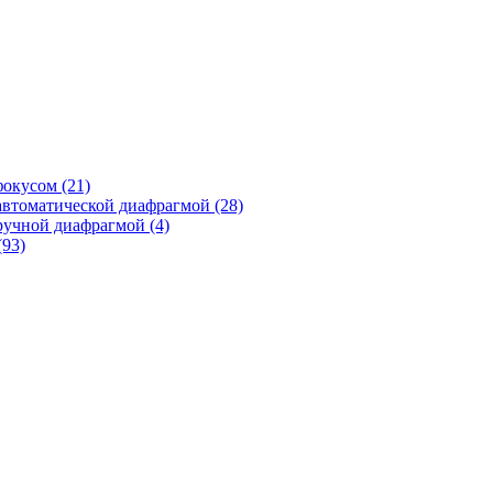
фокусом
(21)
автоматической диафрагмой
(28)
ручной диафрагмой
(4)
(93)