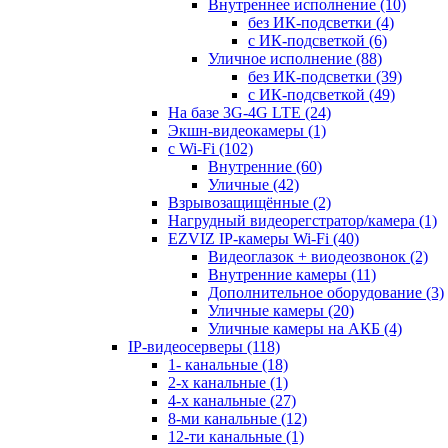
Внутреннее исполнение
(10)
без ИК-подсветки
(4)
с ИК-подсветкой
(6)
Уличное исполнение
(88)
без ИК-подсветки
(39)
с ИК-подсветкой
(49)
На базе 3G-4G LTE
(24)
Экшн-видеокамеры
(1)
с Wi-Fi
(102)
Внутренние
(60)
Уличные
(42)
Взрывозащищённые
(2)
Нагрудный видеорегстратор/камера
(1)
EZVIZ IP-камеры Wi-Fi
(40)
Видеоглазок + виодеозвонок
(2)
Внутренние камеры
(11)
Дополнительное оборудование
(3)
Уличные камеры
(20)
Уличные камеры на АКБ
(4)
IP-видеосерверы
(118)
1- канальные
(18)
2-х канальные
(1)
4-х канальные
(27)
8-ми канальные
(12)
12-ти канальные
(1)