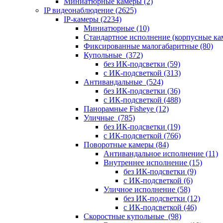
Миниатюрные камеры
(2)
IP видеонаблюдение
(2625)
IP-камеры
(2234)
Миниатюрные
(10)
Стандартное исполнение (корпусные к
Фиксированные малогабаритные
(80)
Купольные
(372)
без ИК-подсветки
(59)
с ИК-подсветкой
(313)
Антивандальные
(524)
без ИК-подсветки
(36)
с ИК-подсветкой
(488)
Панорамные Fisheye
(12)
Уличные
(785)
без ИК-подсветки
(19)
с ИК-подсветкой
(766)
Поворотные камеры
(84)
Антивандальное исполнение
(11)
Внутреннее исполнение
(15)
без ИК-подсветки
(9)
с ИК-подсветкой
(6)
Уличное исполнение
(58)
без ИК-подсветки
(12)
с ИК-подсветкой
(46)
Скоростные купольные
(98)