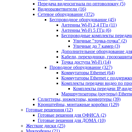
Передача видеосигнала по оптоволокну
(5)
Видеоразветвители
(16)
Сетевое оборудование
(372)
Беспроводное оборудование
(45)
Антенны Wi-Fi 2,4 ГГц
(11)
Антенны Wi-Fi 5 ГГц
(6)
Беспроводные комплекты передачи
Уличные "точка-точка"
(2)
Уличные до 7 камер
(3)
Дополнительное оборудование дл
Кабели, переходники, грозозащита
Точка доступа Wi-Fi
(14)
Проводное оборудование
(327)
Коммутаторы Ethernet
(64)
Коммутаторы Ethernet с поддержко
Комплекты передачи видео по пр
Комплекты передачи IP-вид
Маршрутизаторы (роутеры) Ethern
Сплиттеры, инжекторы, конвертеры
(39)
Кронштейны, монтажные коробки
(129)
Готовые решениия
(12)
Готовые решения для ОФИСА
(2)
Готовые решения для ДОМА
(10)
Жесткие диски
(25)
Микрофоны
(21)