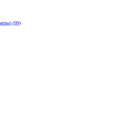
амеры)
(99)