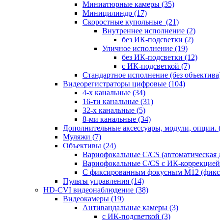
Миниатюрные камеры
(35)
Миницилиндр
(17)
Скоростные купольные
(21)
Внутреннее исполнение
(2)
без ИК-подсветки
(2)
Уличное исполнение
(19)
без ИК-подсветки
(12)
с ИК-подсветкой
(7)
Стандартное исполнение (без объектива
Видеорегистраторы цифровые
(104)
4-х канальные
(34)
16-ти канальные
(31)
32-х канальные
(5)
8-ми канальные
(34)
Дополнительные аксессуары, модули, опции.
Муляжи
(7)
Объективы
(24)
Вариофокальные C/CS (автоматическая
Вариофокальные C/CS с ИК-коррекцией 
С фиксированным фокусным М12 (фикс
Пульты управления
(14)
HD-CVI видеонаблюдение
(38)
Видеокамеры
(19)
Антивандальные камеры
(3)
с ИК-подсветкой
(3)