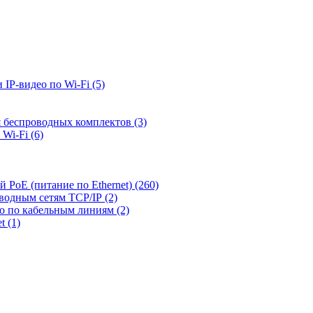
 IP-видео по Wi-Fi
(5)
я беспроводных комплектов
(3)
 Wi-Fi
(6)
й PoE (питание по Ethernet)
(260)
оводным сетям TCP/IP
(2)
ео по кабельным линиям
(2)
et
(1)