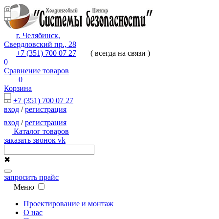
г. Челябинск,
Свердловский пр., 28
+7 (351) 700 07 27
( всегда на связи )
0
Сравнение товаров
0
Корзина
+7 (351) 700 07 27
вход
/
регистрация
вход
/
регистрация
Каталог товаров
заказать звонок
vk
✖
запросить прайс
Меню
Проектирование и монтаж
О нас