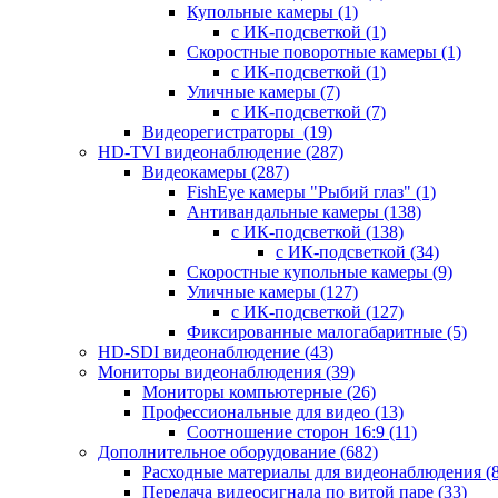
Купольные камеры
(1)
с ИК-подсветкой
(1)
Скоростные поворотные камеры
(1)
с ИК-подсветкой
(1)
Уличные камеры
(7)
с ИК-подсветкой
(7)
Видеорегистраторы
(19)
HD-TVI видеонаблюдение
(287)
Видеокамеры
(287)
FishEye камеры "Рыбий глаз"
(1)
Антивандальные камеры
(138)
с ИК-подсветкой
(138)
с ИК-подсветкой
(34)
Скоростные купольные камеры
(9)
Уличные камеры
(127)
с ИК-подсветкой
(127)
Фиксированные малогабаритные
(5)
HD-SDI видеонаблюдение
(43)
Мониторы видеонаблюдения
(39)
Мониторы компьютерные
(26)
Профессиональные для видео
(13)
Соотношение сторон 16:9
(11)
Дополнительное оборудование
(682)
Расходные материалы для видеонаблюдения
(
Передача видеосигнала по витой паре
(33)