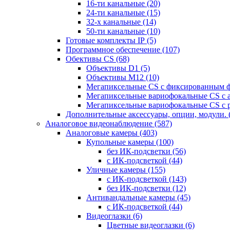
16-ти канальные
(20)
24-ти канальные
(15)
32-х канальные
(14)
50-ти канальные
(10)
Готовые комплекты IP
(5)
Программное обеспечение
(107)
Обективы CS
(68)
Объективы D1
(5)
Объективы M12
(10)
Мегапиксельные CS c фиксированным 
Мегапиксельные вариофокальные CS c 
Мегапиксельные вариофокальные CS c 
Дополнительные аксессуары, опции, модули.
Аналоговое видеонаблюдение
(587)
Аналоговые камеры
(403)
Купольные камеры
(100)
без ИК-подсветки
(56)
с ИК-подсветкой
(44)
Уличные камеры
(155)
с ИК-подсветкой
(143)
без ИК-подсветки
(12)
Антивандальные камеры
(45)
с ИК-подсветкой
(44)
Видеоглазки
(6)
Цветные видеоглазки
(6)