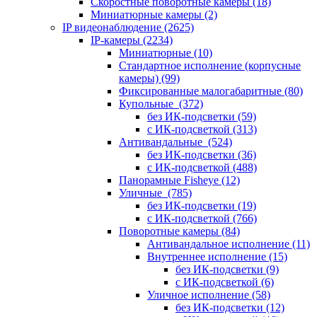
Скоростные поворотные камеры
(18)
Миниатюрные камеры
(2)
IP видеонаблюдение
(2625)
IP-камеры
(2234)
Миниатюрные
(10)
Стандартное исполнение (корпусные
камеры)
(99)
Фиксированные малогабаритные
(80)
Купольные
(372)
без ИК-подсветки
(59)
с ИК-подсветкой
(313)
Антивандальные
(524)
без ИК-подсветки
(36)
с ИК-подсветкой
(488)
Панорамные Fisheye
(12)
Уличные
(785)
без ИК-подсветки
(19)
с ИК-подсветкой
(766)
Поворотные камеры
(84)
Антивандальное исполнение
(11)
Внутреннее исполнение
(15)
без ИК-подсветки
(9)
с ИК-подсветкой
(6)
Уличное исполнение
(58)
без ИК-подсветки
(12)