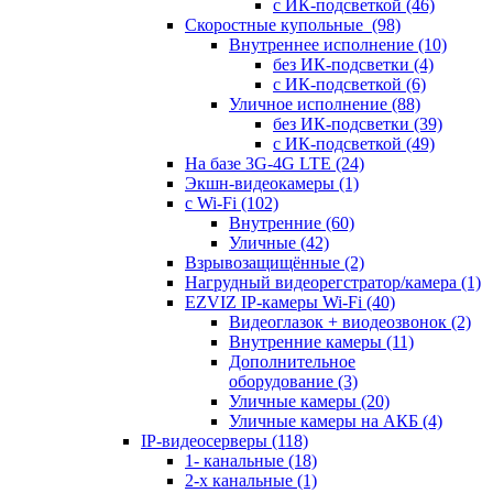
с ИК-подсветкой
(46)
Скоростные купольные
(98)
Внутреннее исполнение
(10)
без ИК-подсветки
(4)
с ИК-подсветкой
(6)
Уличное исполнение
(88)
без ИК-подсветки
(39)
с ИК-подсветкой
(49)
На базе 3G-4G LTE
(24)
Экшн-видеокамеры
(1)
с Wi-Fi
(102)
Внутренние
(60)
Уличные
(42)
Взрывозащищённые
(2)
Нагрудный видеорегстратор/камера
(1)
EZVIZ IP-камеры Wi-Fi
(40)
Видеоглазок + виодеозвонок
(2)
Внутренние камеры
(11)
Дополнительное
оборудование
(3)
Уличные камеры
(20)
Уличные камеры на АКБ
(4)
IP-видеосерверы
(118)
1- канальные
(18)
2-х канальные
(1)