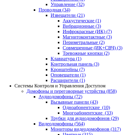
Управление
(32)
Проводная
(34)
Извещатели
(21)
Аккустические
(1)
Вибрационные
(3)
Инфрокрасные (ИК)
(7)
Магнитоконтактные
(3)
Периметральные
(2)
Совмещенные (ИК+СВЧ)
(3)
Тревожные кнопки
(2)
Клавиатура
(1)
Контрольная панель
(3)
Кронштейны
(7)
Оповещатели
(1)
Расширители
(1)
Системы Контроля и Управления Доступом
Домофоны и переговорные устрйства
(858)
Аудиодомофоны
(72)
Вызывные панели
(43)
Одноабонентские
(10)
Многоабонентские
(33)
Трубки для аудиодомофонов
(29)
Видеодомофоны
(564)
Мониторы видеодомофонов
(317)
Цветные
(315)