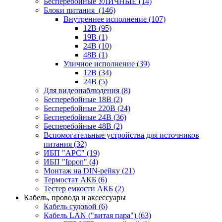
Бесперебойные УЛИЧНЫЕ
(14)
Блоки питания
(146)
Внутреннее исполнение
(107)
12В
(95)
19В
(1)
24В
(10)
48В
(1)
Уличное исполнение
(39)
12В
(34)
24В
(5)
Для видеонаблюдения
(8)
Бесперебойные 18В
(2)
Бесперебойные 220В
(24)
Бесперебойные 24В
(36)
Бесперебойные 48В
(2)
Вспомогательные устройства для источников
питания
(32)
ИБП "APC"
(19)
ИБП "Ippon"
(4)
Монтаж на DIN-рейку
(21)
Термостат АКБ
(6)
Тестер емкости АКБ
(2)
Кабель, провода и аксессуары
Кабель судовой
(6)
Кабель LAN ("витая пара")
(63)