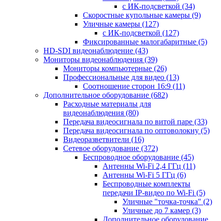
с ИК-подсветкой
(34)
Скоростные купольные камеры
(9)
Уличные камеры
(127)
с ИК-подсветкой
(127)
Фиксированные малогабаритные
(5)
HD-SDI видеонаблюдение
(43)
Мониторы видеонаблюдения
(39)
Мониторы компьютерные
(26)
Профессиональные для видео
(13)
Соотношение сторон 16:9
(11)
Дополнительное оборудование
(682)
Расходные материалы для
видеонаблюдения
(80)
Передача видеосигнала по витой паре
(33)
Передача видеосигнала по оптоволокну
(5)
Видеоразветвители
(16)
Сетевое оборудование
(372)
Беспроводное оборудование
(45)
Антенны Wi-Fi 2,4 ГГц
(11)
Антенны Wi-Fi 5 ГГц
(6)
Беспроводные комплекты
передачи IP-видео по Wi-Fi
(5)
Уличные "точка-точка"
(2)
Уличные до 7 камер
(3)
Дополнительное оборудование