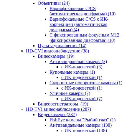
Объективы
(24)
Вариофокальные C/CS
(автоматическая диафрагма)
(10)
Вариофокальные C/CS с ИК-
коррекцией (автоматическая
диафрагма)
(4)
С фиксированным фокусным М12
(фиксированная диафрагма)
(10)
Пульты управления
(14)
HD-CVI видеонаблюдение
(38)
Видеокамеры
(19)
Антивандальные камеры
(3)
с ИК-подсветкой
(3)
Купольные камеры
(1)
с ИК-подсветкой
(1)
Скоростные поворотные камеры
(1)
с ИК-подсветкой
(1)
Уличные камеры
(7)
с ИК-подсветкой
(7)
Видеорегистраторы
(19)
HD-TVI видеонаблюдение
(287)
Видеокамеры
(287)
FishEye камеры "Рыбий глаз"
(1)
Антивандальные камеры
(138)
с ИК-подсветкой
(138)