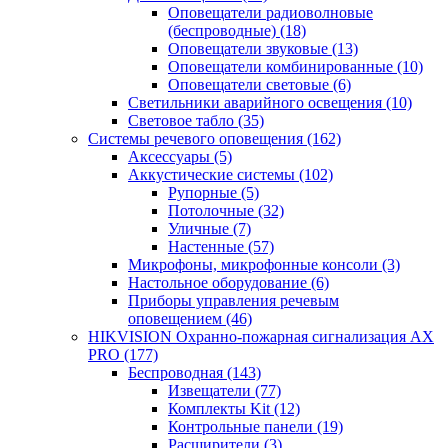
Оповещатели радиоволновые
(беспроводные)
(18)
Оповещатели звуковые
(13)
Оповещатели комбинированные
(10)
Оповещатели световые
(6)
Светильники аварийного освещения
(10)
Световое табло
(35)
Системы речевого оповещения
(162)
Аксессуары
(5)
Аккустические системы
(102)
Рупорные
(5)
Потолочные
(32)
Уличные
(7)
Настенные
(57)
Микрофоны, микрофонные консоли
(3)
Настольное оборудование
(6)
Приборы управления речевым
оповещением
(46)
HIKVISION Охранно-пожарная сигнализация AX
PRO
(177)
Беспроводная
(143)
Извещатели
(77)
Комплекты Kit
(12)
Контрольные панели
(19)
Расширители
(3)