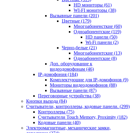
HD мониторы
(61)
WI-FI мониторы
(38)
Вызывные панели
(201)
Цветные
(179)
Многоабоненсткие
(60)
Одноабонентские
(119)
HD панели
(50)
Wi-Fi панели
(2)
Черно-белые
(21)
Многоабонентские
(13)
Одноабонентские
(8)
Доп. оборудование к
видеодомофонам
(46)
IP-домофония
(184)
Комплектующие для IP-домофонов
(9)
Мониторы видеодомофонов
(88)
Вызывные панели
(87)
Переговорные устройства
(38)
Кнопки выхода
(84)
Считыватели, контроллеры, кодовые панели.
(299)
Контроллеры
(75)
Считыватели Touch Memory, Proximity
(182)
Кодовые панели
(40)
Электромагнитные, механические замки,