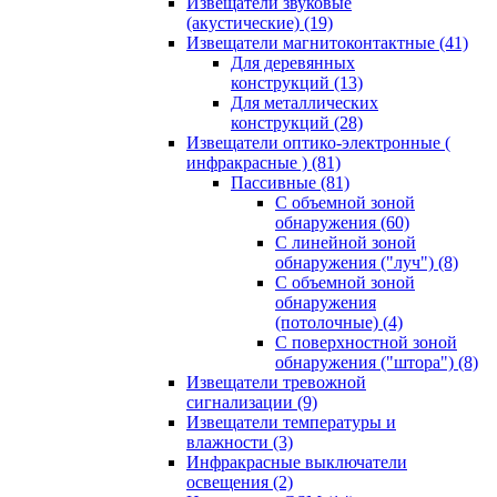
Извещатели звуковые
(акустические)
(19)
Извещатели магнитоконтактные
(41)
Для деревянных
конструкций
(13)
Для металлических
конструкций
(28)
Извещатели оптико-электронные (
инфракрасные )
(81)
Пассивные
(81)
С объемной зоной
обнаружения
(60)
С линейной зоной
обнаружения ("луч")
(8)
С объемной зоной
обнаружения
(потолочные)
(4)
С поверхностной зоной
обнаружения ("штора")
(8)
Извещатели тревожной
сигнализации
(9)
Извещатели температуры и
влажности
(3)
Инфракрасные выключатели
освещения
(2)