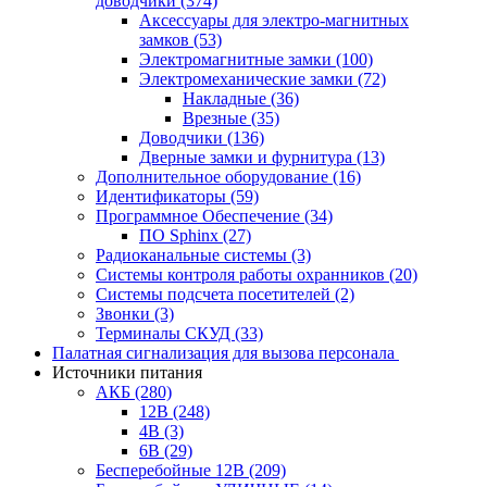
доводчики
(374)
Аксессуары для электро-магнитных
замков
(53)
Электромагнитные замки
(100)
Электромеханические замки
(72)
Накладные
(36)
Врезные
(35)
Доводчики
(136)
Дверные замки и фурнитура
(13)
Дополнительное оборудование
(16)
Идентификаторы
(59)
Программное Обеспечение
(34)
ПО Sphinx
(27)
Радиоканальные системы
(3)
Системы контроля работы охранников
(20)
Системы подсчета посетителей
(2)
Звонки
(3)
Терминалы СКУД
(33)
Палатная сигнализация для вызова персонала
Источники питания
АКБ
(280)
12В
(248)
4В
(3)
6В
(29)
Бесперебойные 12В
(209)