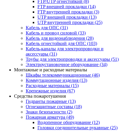
FTP/UTP огнестойкий
(8)
FTP внешней прокладки
(14)
FTP внутренней прокладки
(3)
UTP внешней прокладки
(13)
UTP внутренней прокладки
(25)
Кабель для ОПС
(31)
Кабель и провод силовой
(33)
Кабель для видеонаблюдения
(28)
Кабель огнестойкий для ОПС
(103)
Кабель-каналы для электропроводки и
аксессуары
(31)
Трубы для электропроводки и аксессуары
(51)
Электроустановочное оборудование
(34)
Монтажные и расходные материалы
Шкафы телекоммуникационные
(46)
Коммутационные изделия
(13)
Расходные материалы
(15)
Крепежные изделия
(67)
Средства пожаротушения
Гидранты пожарные
(13)
Огнезащитные составы
(18)
Знаки безопасности
(2)
Пожарная арматура
(49)
Водопенное оборудование
(12)
Головки соединительные рукавные
(25)