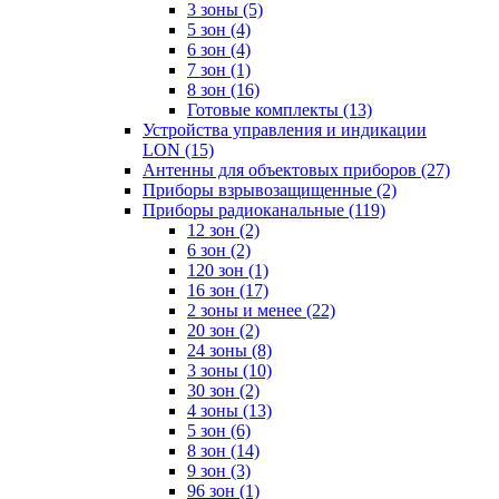
3 зоны
(5)
5 зон
(4)
6 зон
(4)
7 зон
(1)
8 зон
(16)
Готовые комплекты
(13)
Устройства управления и индикации
LON
(15)
Антенны для объектовых приборов
(27)
Приборы взрывозащищенные
(2)
Приборы радиоканальные
(119)
12 зон
(2)
6 зон
(2)
120 зон
(1)
16 зон
(17)
2 зоны и менее
(22)
20 зон
(2)
24 зоны
(8)
3 зоны
(10)
30 зон
(2)
4 зоны
(13)
5 зон
(6)
8 зон
(14)
9 зон
(3)
96 зон
(1)