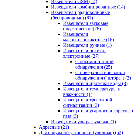
Извещатели GSM
(14)
Извещатели комбинированные
(14)
Извещатели радиоволновые
(беспроводные)
(61)
Извещатели звуковые
(акустические)
(6)
Извещатели
магнитоконтактные
(16)
Извещатели ручные
(1)
Извещатели оптико-
электронные
(27)
С объемной зоной
обнаружения
(25)
С поверхностной зоной
обнаружения ("штора")
(2)
Извещатели протечки воды
(3)
Извещатели температуры и
влажности
(1)
Извещатели тревожной
сигнализации
(3)
Извещатели угарного и горючего
газа
(3)
Извещатели ультразвуковые
(1)
Адресные
(21)
Для наружной установки (уличные)
(52)