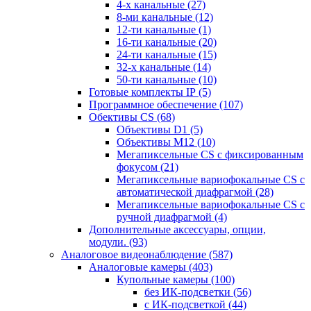
4-х канальные
(27)
8-ми канальные
(12)
12-ти канальные
(1)
16-ти канальные
(20)
24-ти канальные
(15)
32-х канальные
(14)
50-ти канальные
(10)
Готовые комплекты IP
(5)
Программное обеспечение
(107)
Обективы CS
(68)
Объективы D1
(5)
Объективы M12
(10)
Мегапиксельные CS c фиксированным
фокусом
(21)
Мегапиксельные вариофокальные CS c
автоматической диафрагмой
(28)
Мегапиксельные вариофокальные CS c
ручной диафрагмой
(4)
Дополнительные аксессуары, опции,
модули.
(93)
Аналоговое видеонаблюдение
(587)
Аналоговые камеры
(403)
Купольные камеры
(100)
без ИК-подсветки
(56)
с ИК-подсветкой
(44)