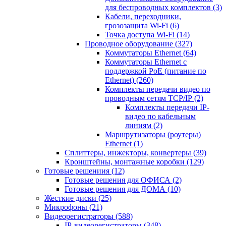
для беспроводных комплектов
(3)
Кабели, переходники,
грозозащита Wi-Fi
(6)
Точка доступа Wi-Fi
(14)
Проводное оборудование
(327)
Коммутаторы Ethernet
(64)
Коммутаторы Ethernet с
поддержкой PoE (питание по
Ethernet)
(260)
Комплекты передачи видео по
проводным сетям TCP/IP
(2)
Комплекты передачи IP-
видео по кабельным
линиям
(2)
Маршрутизаторы (роутеры)
Ethernet
(1)
Сплиттеры, инжекторы, конвертеры
(39)
Кронштейны, монтажные коробки
(129)
Готовые решениия
(12)
Готовые решения для ОФИСА
(2)
Готовые решения для ДОМА
(10)
Жесткие диски
(25)
Микрофоны
(21)
Видеорегистраторы
(588)
IP-видеорегистраторы
(348)