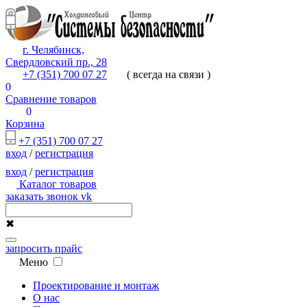
г. Челябинск,
Свердловский пр., 28
+7 (351) 700 07 27
( всегда на связи )
0
Сравнение товаров
0
Корзина
+7 (351) 700 07 27
вход
/
регистрация
вход
/
регистрация
Каталог товаров
заказать звонок
vk
✖
запросить прайс
Меню
Проектирование и монтаж
О нас