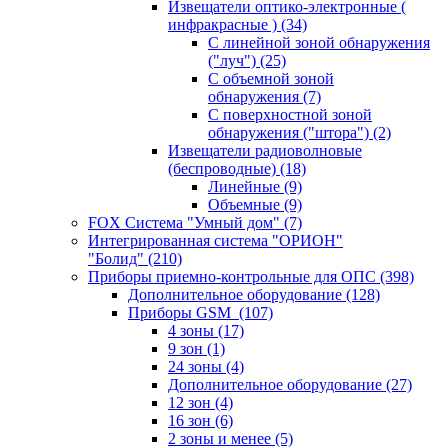
Извещатели оптико-электронные (
инфракрасные )
(34)
С линейной зоной обнаружения
("луч")
(25)
С объемной зоной
обнаружения
(7)
С поверхностной зоной
обнаружения ("штора")
(2)
Извещатели радиоволновые
(беспроводные)
(18)
Линейные
(9)
Объемные
(9)
FOX Система "Умный дом"
(7)
Интегрированная система "ОРИОН"
"Болид"
(210)
Приборы приемно-контрольные для ОПС
(398)
Дополнительное оборудование
(128)
Приборы GSM
(107)
4 зоны
(17)
9 зон
(1)
24 зоны
(4)
Дополнительное оборудование
(27)
12 зон
(4)
16 зон
(6)
2 зоны и менее
(5)