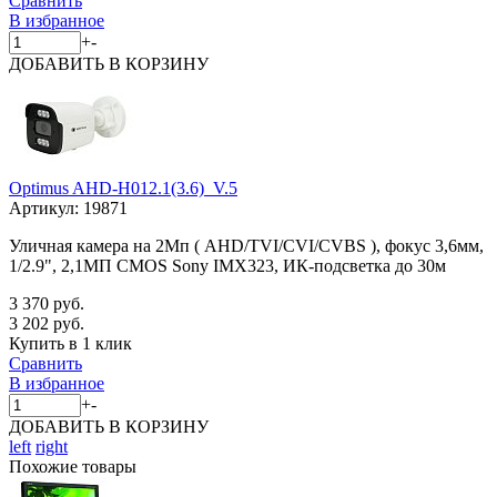
Сравнить
В избранное
+
-
ДОБАВИТЬ
В КОРЗИНУ
Optimus AHD-H012.1(3.6)_V.5
Артикул:
19871
Уличная камера на 2Мп ( AHD/TVI/CVI/CVBS ), фокус 3,6мм,
1/2.9", 2,1МП CMOS Sony IMX323, ИК-подсветка до 30м
3 370 руб.
3 202 руб.
Купить в 1 клик
Сравнить
В избранное
+
-
ДОБАВИТЬ
В КОРЗИНУ
left
right
Похожие товары