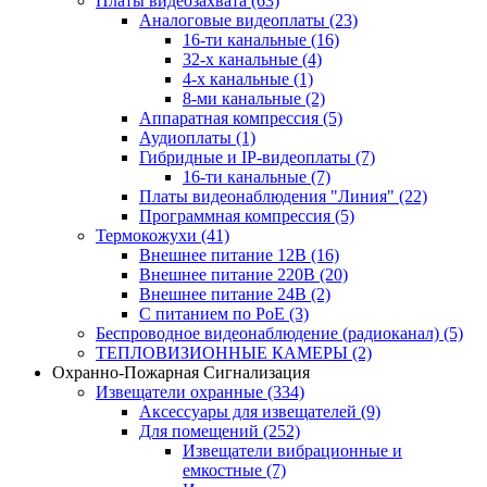
Платы видеозахвата
(63)
Аналоговые видеоплаты
(23)
16-ти канальные
(16)
32-х канальные
(4)
4-х канальные
(1)
8-ми канальные
(2)
Аппаратная компрессия
(5)
Аудиоплаты
(1)
Гибридные и IP-видеоплаты
(7)
16-ти канальные
(7)
Платы видеонаблюдения "Линия"
(22)
Программная компрессия
(5)
Термокожухи
(41)
Внешнее питание 12В
(16)
Внешнее питание 220В
(20)
Внешнее питание 24В
(2)
С питанием по PoE
(3)
Беспроводное видеонаблюдение (радиоканал)
(5)
ТЕПЛОВИЗИОННЫЕ КАМЕРЫ
(2)
Охранно-Пожарная Сигнализация
Извещатели охранные
(334)
Аксессуары для извещателей
(9)
Для помещений
(252)
Извещатели вибрационные и
емкостные
(7)