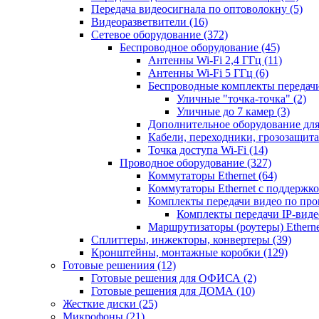
Передача видеосигнала по оптоволокну
(5)
Видеоразветвители
(16)
Сетевое оборудование
(372)
Беспроводное оборудование
(45)
Антенны Wi-Fi 2,4 ГГц
(11)
Антенны Wi-Fi 5 ГГц
(6)
Беспроводные комплекты передачи
Уличные "точка-точка"
(2)
Уличные до 7 камер
(3)
Дополнительное оборудование дл
Кабели, переходники, грозозащита
Точка доступа Wi-Fi
(14)
Проводное оборудование
(327)
Коммутаторы Ethernet
(64)
Коммутаторы Ethernet с поддержко
Комплекты передачи видео по пр
Комплекты передачи IP-вид
Маршрутизаторы (роутеры) Ethern
Сплиттеры, инжекторы, конвертеры
(39)
Кронштейны, монтажные коробки
(129)
Готовые решениия
(12)
Готовые решения для ОФИСА
(2)
Готовые решения для ДОМА
(10)
Жесткие диски
(25)
Микрофоны
(21)