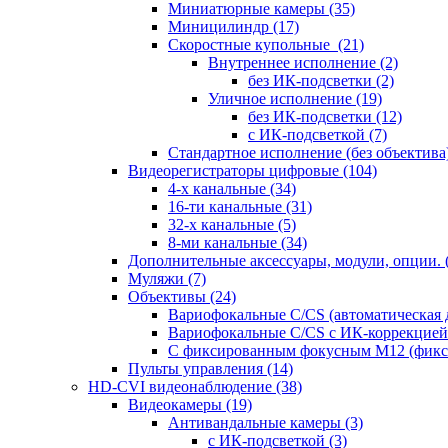
Миниатюрные камеры
(35)
Миницилиндр
(17)
Скоростные купольные
(21)
Внутреннее исполнение
(2)
без ИК-подсветки
(2)
Уличное исполнение
(19)
без ИК-подсветки
(12)
с ИК-подсветкой
(7)
Стандартное исполнение (без объектива
Видеорегистраторы цифровые
(104)
4-х канальные
(34)
16-ти канальные
(31)
32-х канальные
(5)
8-ми канальные
(34)
Дополнительные аксессуары, модули, опции.
Муляжи
(7)
Объективы
(24)
Вариофокальные C/CS (автоматическая
Вариофокальные C/CS с ИК-коррекцией 
С фиксированным фокусным М12 (фикс
Пульты управления
(14)
HD-CVI видеонаблюдение
(38)
Видеокамеры
(19)
Антивандальные камеры
(3)
с ИК-подсветкой
(3)