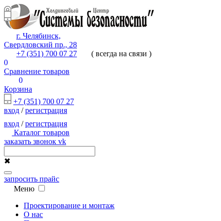
г. Челябинск,
Свердловский пр., 28
+7 (351) 700 07 27
( всегда на связи )
0
Сравнение товаров
0
Корзина
+7 (351) 700 07 27
вход
/
регистрация
вход
/
регистрация
Каталог товаров
заказать звонок
vk
✖
запросить прайс
Меню
Проектирование и монтаж
О нас