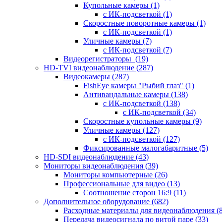
Купольные камеры
(1)
с ИК-подсветкой
(1)
Скоростные поворотные камеры
(1)
с ИК-подсветкой
(1)
Уличные камеры
(7)
с ИК-подсветкой
(7)
Видеорегистраторы
(19)
HD-TVI видеонаблюдение
(287)
Видеокамеры
(287)
FishEye камеры "Рыбий глаз"
(1)
Антивандальные камеры
(138)
с ИК-подсветкой
(138)
с ИК-подсветкой
(34)
Скоростные купольные камеры
(9)
Уличные камеры
(127)
с ИК-подсветкой
(127)
Фиксированные малогабаритные
(5)
HD-SDI видеонаблюдение
(43)
Мониторы видеонаблюдения
(39)
Мониторы компьютерные
(26)
Профессиональные для видео
(13)
Соотношение сторон 16:9
(11)
Дополнительное оборудование
(682)
Расходные материалы для видеонаблюдения
(
Передача видеосигнала по витой паре
(33)