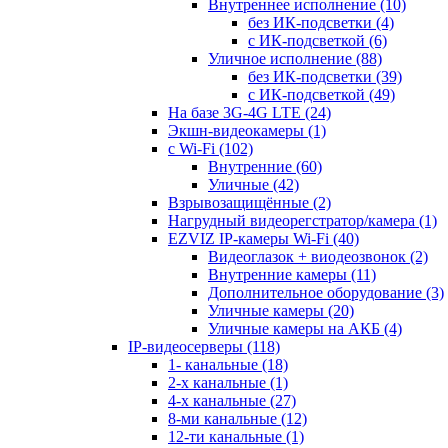
Внутреннее исполнение
(10)
без ИК-подсветки
(4)
с ИК-подсветкой
(6)
Уличное исполнение
(88)
без ИК-подсветки
(39)
с ИК-подсветкой
(49)
На базе 3G-4G LTE
(24)
Экшн-видеокамеры
(1)
с Wi-Fi
(102)
Внутренние
(60)
Уличные
(42)
Взрывозащищённые
(2)
Нагрудный видеорегстратор/камера
(1)
EZVIZ IP-камеры Wi-Fi
(40)
Видеоглазок + виодеозвонок
(2)
Внутренние камеры
(11)
Дополнительное оборудование
(3)
Уличные камеры
(20)
Уличные камеры на АКБ
(4)
IP-видеосерверы
(118)
1- канальные
(18)
2-х канальные
(1)
4-х канальные
(27)
8-ми канальные
(12)
12-ти канальные
(1)