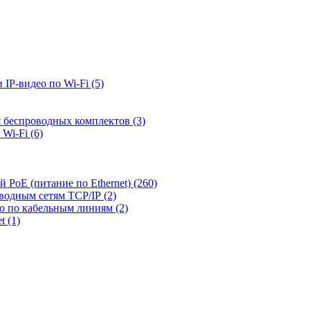
 IP-видео по Wi-Fi
(5)
я беспроводных комплектов
(3)
 Wi-Fi
(6)
й PoE (питание по Ethernet)
(260)
оводным сетям TCP/IP
(2)
ео по кабельным линиям
(2)
et
(1)