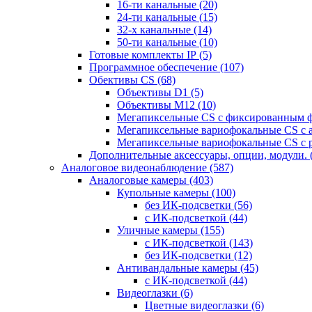
16-ти канальные
(20)
24-ти канальные
(15)
32-х канальные
(14)
50-ти канальные
(10)
Готовые комплекты IP
(5)
Программное обеспечение
(107)
Обективы CS
(68)
Объективы D1
(5)
Объективы M12
(10)
Мегапиксельные CS c фиксированным 
Мегапиксельные вариофокальные CS c 
Мегапиксельные вариофокальные CS c 
Дополнительные аксессуары, опции, модули.
Аналоговое видеонаблюдение
(587)
Аналоговые камеры
(403)
Купольные камеры
(100)
без ИК-подсветки
(56)
с ИК-подсветкой
(44)
Уличные камеры
(155)
с ИК-подсветкой
(143)
без ИК-подсветки
(12)
Антивандальные камеры
(45)
с ИК-подсветкой
(44)
Видеоглазки
(6)
Цветные видеоглазки
(6)