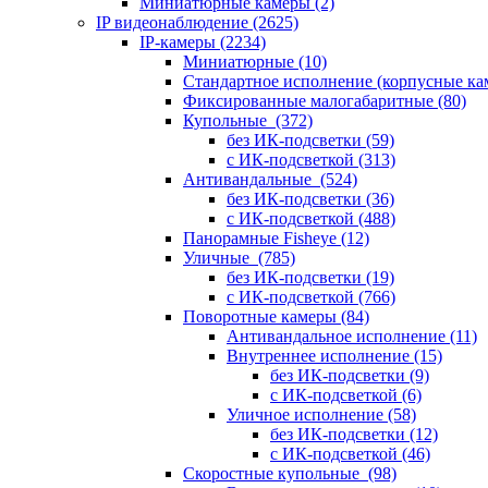
Миниатюрные камеры
(2)
IP видеонаблюдение
(2625)
IP-камеры
(2234)
Миниатюрные
(10)
Стандартное исполнение (корпусные к
Фиксированные малогабаритные
(80)
Купольные
(372)
без ИК-подсветки
(59)
с ИК-подсветкой
(313)
Антивандальные
(524)
без ИК-подсветки
(36)
с ИК-подсветкой
(488)
Панорамные Fisheye
(12)
Уличные
(785)
без ИК-подсветки
(19)
с ИК-подсветкой
(766)
Поворотные камеры
(84)
Антивандальное исполнение
(11)
Внутреннее исполнение
(15)
без ИК-подсветки
(9)
с ИК-подсветкой
(6)
Уличное исполнение
(58)
без ИК-подсветки
(12)
с ИК-подсветкой
(46)
Скоростные купольные
(98)