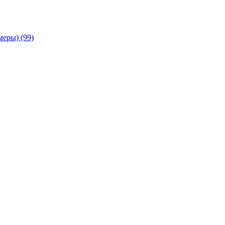
амеры)
(99)