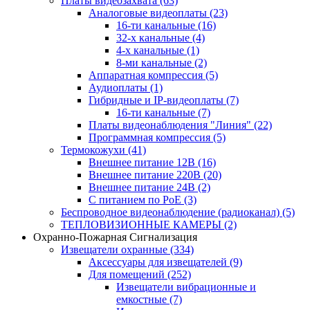
Платы видеозахвата
(63)
Аналоговые видеоплаты
(23)
16-ти канальные
(16)
32-х канальные
(4)
4-х канальные
(1)
8-ми канальные
(2)
Аппаратная компрессия
(5)
Аудиоплаты
(1)
Гибридные и IP-видеоплаты
(7)
16-ти канальные
(7)
Платы видеонаблюдения "Линия"
(22)
Программная компрессия
(5)
Термокожухи
(41)
Внешнее питание 12В
(16)
Внешнее питание 220В
(20)
Внешнее питание 24В
(2)
С питанием по PoE
(3)
Беспроводное видеонаблюдение (радиоканал)
(5)
ТЕПЛОВИЗИОННЫЕ КАМЕРЫ
(2)
Охранно-Пожарная Сигнализация
Извещатели охранные
(334)
Аксессуары для извещателей
(9)
Для помещений
(252)
Извещатели вибрационные и
емкостные
(7)