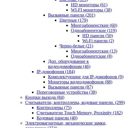
HD мониторы
(61)
WI-FI мониторы
(38)
Вызывные панели
(201)
Цветные
(179)
Многоабоненсткие
(60)
Одноабонентские
(119)
HD панели
(50)
Wi-Fi панели
(2)
Черно-белые
(21)
Многоабонентские
(13)
Одноабонентские
(8)
Доп. оборудование к
видеодомофонам
(46)
IP-домофония
(184)
Комплектующие для IP-домофонов
(9)
Мониторы видеодомофонов
(88)
Вызывные панели
(87)
Переговорные устройства
(38)
Кнопки выхода
(84)
Считыватели, контроллеры, кодовые панели.
(299)
Контроллеры
(75)
Считыватели Touch Memory, Proximity
(182)
Кодовые панели
(40)
Электромагнитные, механические замки,