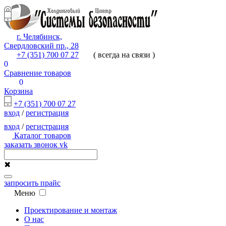
г. Челябинск,
Свердловский пр., 28
+7 (351) 700 07 27
( всегда на связи )
0
Сравнение товаров
0
Корзина
+7 (351) 700 07 27
вход
/
регистрация
вход
/
регистрация
Каталог товаров
заказать звонок
vk
✖
запросить прайс
Меню
Проектирование и монтаж
О нас