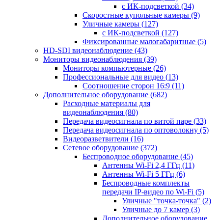
с ИК-подсветкой
(34)
Скоростные купольные камеры
(9)
Уличные камеры
(127)
с ИК-подсветкой
(127)
Фиксированные малогабаритные
(5)
HD-SDI видеонаблюдение
(43)
Мониторы видеонаблюдения
(39)
Мониторы компьютерные
(26)
Профессиональные для видео
(13)
Соотношение сторон 16:9
(11)
Дополнительное оборудование
(682)
Расходные материалы для
видеонаблюдения
(80)
Передача видеосигнала по витой паре
(33)
Передача видеосигнала по оптоволокну
(5)
Видеоразветвители
(16)
Сетевое оборудование
(372)
Беспроводное оборудование
(45)
Антенны Wi-Fi 2,4 ГГц
(11)
Антенны Wi-Fi 5 ГГц
(6)
Беспроводные комплекты
передачи IP-видео по Wi-Fi
(5)
Уличные "точка-точка"
(2)
Уличные до 7 камер
(3)
Дополнительное оборудование