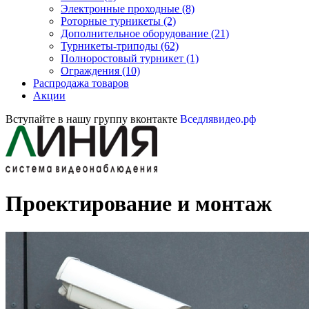
Электронные проходные
(8)
Роторные турникеты
(2)
Дополнительное оборудование
(21)
Турникеты-триподы
(62)
Полноростовый турникет
(1)
Ограждения
(10)
Распродажа товаров
Акции
Вступайте в нашу группу вконтакте
Вседлявидео.рф
Проектирование и монтаж