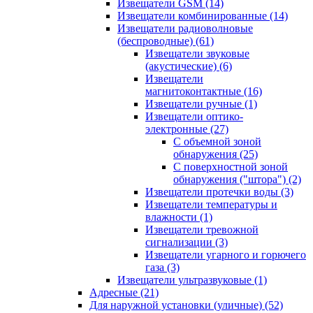
Извещатели GSM
(14)
Извещатели комбинированные
(14)
Извещатели радиоволновые
(беспроводные)
(61)
Извещатели звуковые
(акустические)
(6)
Извещатели
магнитоконтактные
(16)
Извещатели ручные
(1)
Извещатели оптико-
электронные
(27)
С объемной зоной
обнаружения
(25)
С поверхностной зоной
обнаружения ("штора")
(2)
Извещатели протечки воды
(3)
Извещатели температуры и
влажности
(1)
Извещатели тревожной
сигнализации
(3)
Извещатели угарного и горючего
газа
(3)
Извещатели ультразвуковые
(1)
Адресные
(21)
Для наружной установки (уличные)
(52)