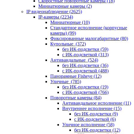
Скоростные поворотные камеры
(18)
Миниатюрные камеры
(2)
IP видеонаблюдение
(2625)
IP-камеры
(2234)
Миниатюрные
(10)
Стандартное исполнение (корпусные
камеры)
(99)
Фиксированные малогабаритные
(80)
Купольные
(372)
без ИК-подсветки
(59)
с ИК-подсветкой
(313)
Антивандальные
(524)
без ИК-подсветки
(36)
с ИК-подсветкой
(488)
Панорамные Fisheye
(12)
Уличные
(785)
без ИК-подсветки
(19)
с ИК-подсветкой
(766)
Поворотные камеры
(84)
Антивандальное исполнение
(11)
Внутреннее исполнение
(15)
без ИК-подсветки
(9)
с ИК-подсветкой
(6)
Уличное исполнение
(58)
без ИК-подсветки
(12)