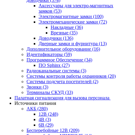
доводчики
(374)
Аксессуары для электро-магнитных
замков
(53)
Электромагнитные замки
(100)
Электромеханические замки
(72)
Накладные
(36)
Врезные
(35)
Доводчики
(136)
Дверные замки и фурнитура
(13)
Дополнительное оборудование
(16)
Идентификаторы
(59)
Программное Обеспечение
(34)
ПО Sphinx
(27)
Радиоканальные системы
(3)
Системы контроля работы охранников
(20)
Системы подсчета посетителей
(2)
Звонки
(3)
Терминалы СКУД
(33)
Палатная сигнализация для вызова персонала
Источники питания
АКБ
(280)
12В
(248)
4В
(3)
6В
(29)
Бесперебойные 12В
(209)