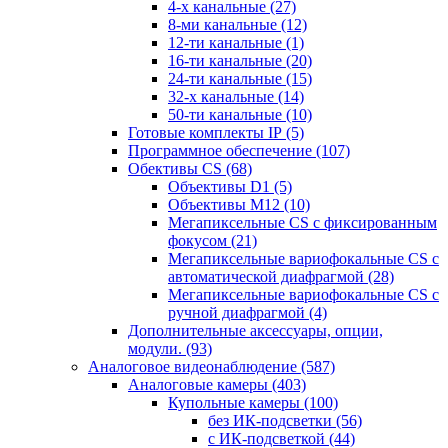
4-х канальные
(27)
8-ми канальные
(12)
12-ти канальные
(1)
16-ти канальные
(20)
24-ти канальные
(15)
32-х канальные
(14)
50-ти канальные
(10)
Готовые комплекты IP
(5)
Программное обеспечение
(107)
Обективы CS
(68)
Объективы D1
(5)
Объективы M12
(10)
Мегапиксельные CS c фиксированным
фокусом
(21)
Мегапиксельные вариофокальные CS c
автоматической диафрагмой
(28)
Мегапиксельные вариофокальные CS c
ручной диафрагмой
(4)
Дополнительные аксессуары, опции,
модули.
(93)
Аналоговое видеонаблюдение
(587)
Аналоговые камеры
(403)
Купольные камеры
(100)
без ИК-подсветки
(56)
с ИК-подсветкой
(44)