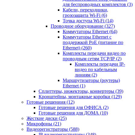
для беспроводных комплектов
(3)
Кабели, переходники,
грозозащита Wi-Fi
(6)
Точка доступа Wi-Fi
(14)
Проводное оборудование
(327)
Коммутаторы Ethernet
(64)
Коммутаторы Ethernet с
поддержкой PoE (питание по
Ethernet)
(260)
Комплекты передачи видео по
проводным сетям TCP/IP
(2)
Комплекты передачи IP-
видео по кабельным
линиям
(2)
Маршрутизаторы (роутеры)
Ethernet
(1)
Сплиттеры, инжекторы, конвертеры
(39)
Кронштейны, монтажные коробки
(129)
Готовые решениия
(12)
Готовые решения для ОФИСА
(2)
Готовые решения для ДОМА
(10)
Жесткие диски
(25)
Микрофоны
(21)
Видеорегистраторы
(588)
IP-видеорегистраторы
(348)