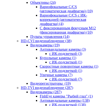
Объективы
(24)
Вариофокальные C/CS
(автоматическая диафрагма)
(10)
Вариофокальные C/CS с ИК-
коррекцией (автоматическая
диафрагма)
(4)
С фиксированным фокусным М12
(фиксированная диафрагма)
(10)
Пульты управления
(14)
HD-CVI видеонаблюдение
(38)
Видеокамеры
(19)
Антивандальные камеры
(3)
с ИК-подсветкой
(3)
Купольные камеры
(1)
с ИК-подсветкой
(1)
Скоростные поворотные камеры
(1)
с ИК-подсветкой
(1)
Уличные камеры
(7)
с ИК-подсветкой
(7)
Видеорегистраторы
(19)
HD-TVI видеонаблюдение
(287)
Видеокамеры
(287)
FishEye камеры "Рыбий глаз"
(1)
Антивандальные камеры
(138)
с ИК-подсветкой
(138)