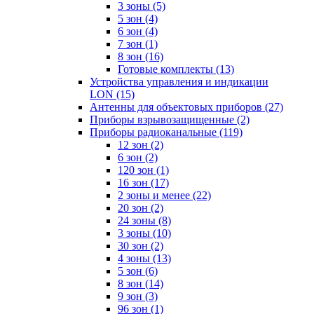
3 зоны
(5)
5 зон
(4)
6 зон
(4)
7 зон
(1)
8 зон
(16)
Готовые комплекты
(13)
Устройства управления и индикации
LON
(15)
Антенны для объектовых приборов
(27)
Приборы взрывозащищенные
(2)
Приборы радиоканальные
(119)
12 зон
(2)
6 зон
(2)
120 зон
(1)
16 зон
(17)
2 зоны и менее
(22)
20 зон
(2)
24 зоны
(8)
3 зоны
(10)
30 зон
(2)
4 зоны
(13)
5 зон
(6)
8 зон
(14)
9 зон
(3)
96 зон
(1)