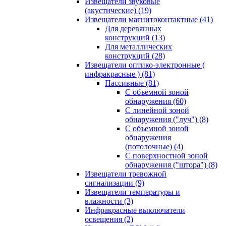
Извещатели звуковые
(акустические)
(19)
Извещатели магнитоконтактные
(41)
Для деревянных
конструкций
(13)
Для металлических
конструкций
(28)
Извещатели оптико-электронные (
инфракрасные )
(81)
Пассивные
(81)
С объемной зоной
обнаружения
(60)
С линейной зоной
обнаружения ("луч")
(8)
С объемной зоной
обнаружения
(потолочные)
(4)
С поверхностной зоной
обнаружения ("штора")
(8)
Извещатели тревожной
сигнализации
(9)
Извещатели температуры и
влажности
(3)
Инфракрасные выключатели
освещения
(2)