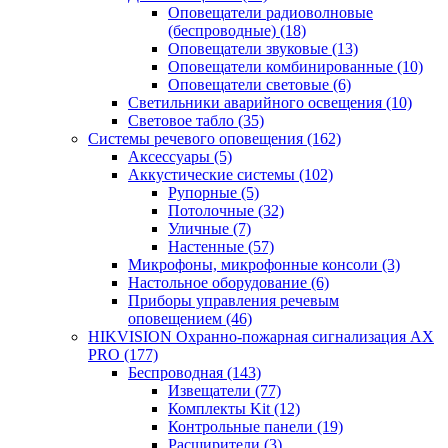
Оповещатели радиоволновые
(беспроводные)
(18)
Оповещатели звуковые
(13)
Оповещатели комбинированные
(10)
Оповещатели световые
(6)
Светильники аварийного освещения
(10)
Световое табло
(35)
Системы речевого оповещения
(162)
Аксессуары
(5)
Аккустические системы
(102)
Рупорные
(5)
Потолочные
(32)
Уличные
(7)
Настенные
(57)
Микрофоны, микрофонные консоли
(3)
Настольное оборудование
(6)
Приборы управления речевым
оповещением
(46)
HIKVISION Охранно-пожарная сигнализация AX
PRO
(177)
Беспроводная
(143)
Извещатели
(77)
Комплекты Kit
(12)
Контрольные панели
(19)
Расширители
(3)