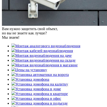
Вам нужно защитить свой объект,
но вы не знаете как лучше?
Мы знаем!
Монтаж аналогового видеонаблюдения
Монтаж кабелей видеонаблюдения
Монтаж видеонаблюдения на даче
Монтаж видеонаблюдения на складе
Монтаж видеонаблюдения в магазине
Цены на установку
Установка автоматики на ворота
Установка домофона
Установка домофона на калитку
Установка домофона в доме
Установка домофона в квартире
Установка домофона в офис
Установка домофона в подъезде