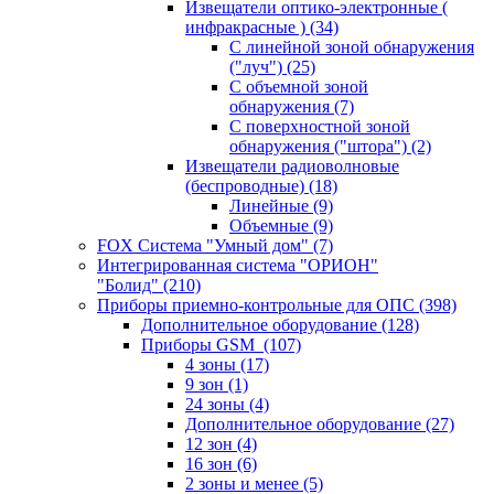
Извещатели оптико-электронные (
инфракрасные )
(34)
С линейной зоной обнаружения
("луч")
(25)
С объемной зоной
обнаружения
(7)
С поверхностной зоной
обнаружения ("штора")
(2)
Извещатели радиоволновые
(беспроводные)
(18)
Линейные
(9)
Объемные
(9)
FOX Система "Умный дом"
(7)
Интегрированная система "ОРИОН"
"Болид"
(210)
Приборы приемно-контрольные для ОПС
(398)
Дополнительное оборудование
(128)
Приборы GSM
(107)
4 зоны
(17)
9 зон
(1)
24 зоны
(4)
Дополнительное оборудование
(27)
12 зон
(4)
16 зон
(6)
2 зоны и менее
(5)