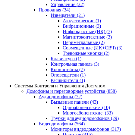
Управление
(32)
Проводная
(34)
Извещатели
(21)
Аккустические
(1)
Вибрационные
(3)
Инфрокрасные (ИК)
(7)
Магнитоконтактные
(3)
Периметральные
(2)
Совмещенные (ИК+СВЧ)
(3)
Тревожные кнопки
(2)
Клавиатура
(1)
Контрольная панель
(3)
Кронштейны
(7)
Оповещатели
(1)
Расширители
(1)
Системы Контроля и Управления Доступом
Домофоны и переговорные устрйства
(858)
Аудиодомофоны
(72)
Вызывные панели
(43)
Одноабонентские
(10)
Многоабонентские
(33)
Трубки для аудиодомофонов
(29)
Видеодомофоны
(564)
Мониторы видеодомофонов
(317)
Цветные
(315)