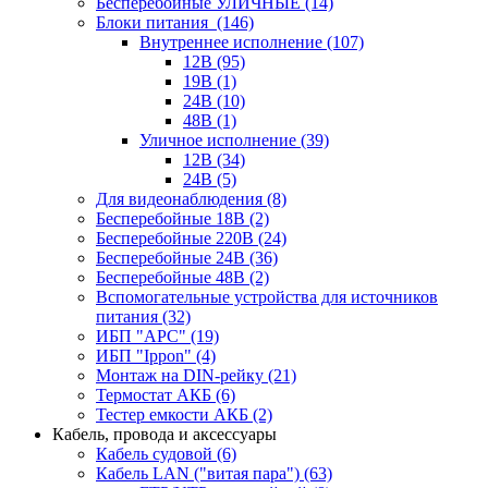
Бесперебойные УЛИЧНЫЕ
(14)
Блоки питания
(146)
Внутреннее исполнение
(107)
12В
(95)
19В
(1)
24В
(10)
48В
(1)
Уличное исполнение
(39)
12В
(34)
24В
(5)
Для видеонаблюдения
(8)
Бесперебойные 18В
(2)
Бесперебойные 220В
(24)
Бесперебойные 24В
(36)
Бесперебойные 48В
(2)
Вспомогательные устройства для источников
питания
(32)
ИБП "APC"
(19)
ИБП "Ippon"
(4)
Монтаж на DIN-рейку
(21)
Термостат АКБ
(6)
Тестер емкости АКБ
(2)
Кабель, провода и аксессуары
Кабель судовой
(6)
Кабель LAN ("витая пара")
(63)