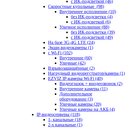
с ИК-подсветкой
(46)
Скоростные купольные
(98)
Внутреннее исполнение
(10)
без ИК-подсветки
(4)
с ИК-подсветкой
(6)
Уличное исполнение
(88)
без ИК-подсветки
(39)
с ИК-подсветкой
(49)
На базе 3G-4G LTE
(24)
Экшн-видеокамеры
(1)
с Wi-Fi
(102)
Внутренние
(60)
Уличные
(42)
Взрывозащищённые
(2)
Нагрудный видеорегстратор/камера
(1)
EZVIZ IP-камеры Wi-Fi
(40)
Видеоглазок + виодеозвонок
(2)
Внутренние камеры
(11)
Дополнительное
оборудование
(3)
Уличные камеры
(20)
Уличные камеры на АКБ
(4)
IP-видеосерверы
(118)
1- канальные
(18)
2-х канальные
(1)