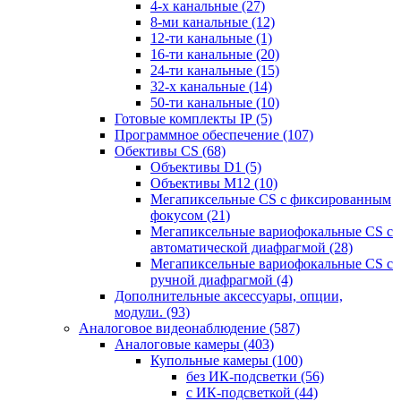
4-х канальные
(27)
8-ми канальные
(12)
12-ти канальные
(1)
16-ти канальные
(20)
24-ти канальные
(15)
32-х канальные
(14)
50-ти канальные
(10)
Готовые комплекты IP
(5)
Программное обеспечение
(107)
Обективы CS
(68)
Объективы D1
(5)
Объективы M12
(10)
Мегапиксельные CS c фиксированным
фокусом
(21)
Мегапиксельные вариофокальные CS c
автоматической диафрагмой
(28)
Мегапиксельные вариофокальные CS c
ручной диафрагмой
(4)
Дополнительные аксессуары, опции,
модули.
(93)
Аналоговое видеонаблюдение
(587)
Аналоговые камеры
(403)
Купольные камеры
(100)
без ИК-подсветки
(56)
с ИК-подсветкой
(44)