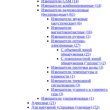
Извещатели GSM
(14)
Извещатели комбинированные
(14)
Извещатели радиоволновые
(беспроводные)
(61)
Извещатели звуковые
(акустические)
(6)
Извещатели
магнитоконтактные
(16)
Извещатели ручные
(1)
Извещатели оптико-
электронные
(27)
С объемной зоной
обнаружения
(25)
С поверхностной зоной
обнаружения ("штора")
(2)
Извещатели протечки воды
(3)
Извещатели температуры и
влажности
(1)
Извещатели тревожной
сигнализации
(3)
Извещатели угарного и горючего
газа
(3)
Извещатели ультразвуковые
(1)
Адресные
(21)
Для наружной установки (уличные)
(52)