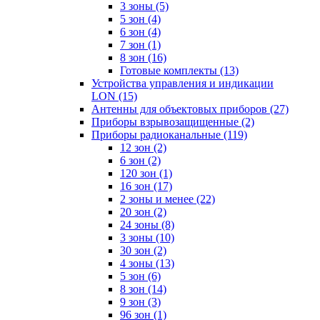
3 зоны
(5)
5 зон
(4)
6 зон
(4)
7 зон
(1)
8 зон
(16)
Готовые комплекты
(13)
Устройства управления и индикации
LON
(15)
Антенны для объектовых приборов
(27)
Приборы взрывозащищенные
(2)
Приборы радиоканальные
(119)
12 зон
(2)
6 зон
(2)
120 зон
(1)
16 зон
(17)
2 зоны и менее
(22)
20 зон
(2)
24 зоны
(8)
3 зоны
(10)
30 зон
(2)
4 зоны
(13)
5 зон
(6)
8 зон
(14)
9 зон
(3)
96 зон
(1)