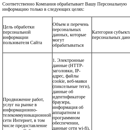
Соответственно Компания обрабатывает Вашу Персональную
информацию только в следующих целях:
Объем и перечень
Цель обработки
персональных
персональной
Категория субъект
данных, которые
информации
персональных дан
могут
пользователя Сайта
обрабатываться
1. Электронные
данные (HTTP-
заголовки, IP-
адрес, файлы
cookie, веб-маяки
(пиксельные теги),
данные об
идентификаторе
Продвижение работ,
браузера,
услуг на рынке в
информация об
информационно-
аппаратном и
телекоммуникационной
программном
сети Интернет, в том
обеспечении,
числе предоставление
данные сети wi-fi),