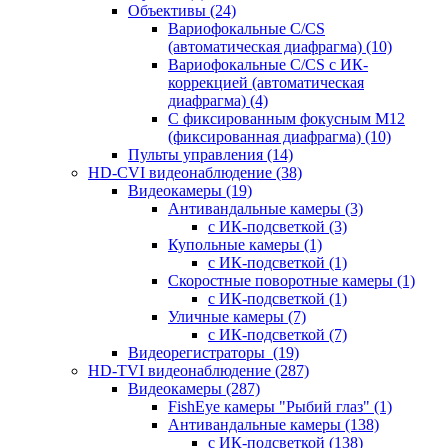
Объективы
(24)
Вариофокальные C/CS
(автоматическая диафрагма)
(10)
Вариофокальные C/CS с ИК-
коррекцией (автоматическая
диафрагма)
(4)
С фиксированным фокусным М12
(фиксированная диафрагма)
(10)
Пульты управления
(14)
HD-CVI видеонаблюдение
(38)
Видеокамеры
(19)
Антивандальные камеры
(3)
с ИК-подсветкой
(3)
Купольные камеры
(1)
с ИК-подсветкой
(1)
Скоростные поворотные камеры
(1)
с ИК-подсветкой
(1)
Уличные камеры
(7)
с ИК-подсветкой
(7)
Видеорегистраторы
(19)
HD-TVI видеонаблюдение
(287)
Видеокамеры
(287)
FishEye камеры "Рыбий глаз"
(1)
Антивандальные камеры
(138)
с ИК-подсветкой
(138)