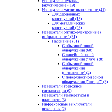
Извещатели звуковые
(акустические)
(19)
Извещатели магнитоконтактные
(41)
Для деревянных
конструкций
(13)
Для металлических
конструкций
(28)
Извещатели оптико-электронные (
инфракрасные )
(81)
Пассивные
(81)
С объемной зоной
обнаружения
(60)
С линейной зоной
обнаружения ("луч")
(8)
С объемной зоной
обнаружения
(потолочные)
(4)
С поверхностной зоной
обнаружения ("штора")
(8)
Извещатели тревожной
сигнализации
(9)
Извещатели температуры и
влажности
(3)
Инфракрасные выключатели
освещения
(2)