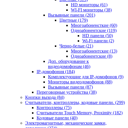
HD мониторы
(61)
WI-FI мониторы
(38)
Вызывные панели
(201)
Цветные
(179)
Многоабоненсткие
(60)
Одноабонентские
(119)
HD панели
(50)
Wi-Fi панели
(2)
Черно-белые
(21)
Многоабонентские
(13)
Одноабонентские
(8)
Доп. оборудование к
видеодомофонам
(46)
IP-домофония
(184)
Комплектующие для IP-домофонов
(9)
Мониторы видеодомофонов
(88)
Вызывные панели
(87)
Переговорные устройства
(38)
Кнопки выхода
(84)
Считыватели, контроллеры, кодовые панели.
(299)
Контроллеры
(75)
Считыватели Touch Memory, Proximity
(182)
Кодовые панели
(40)
Электромагнитные, механические замки,