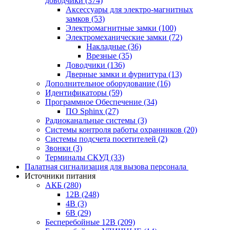
доводчики
(374)
Аксессуары для электро-магнитных
замков
(53)
Электромагнитные замки
(100)
Электромеханические замки
(72)
Накладные
(36)
Врезные
(35)
Доводчики
(136)
Дверные замки и фурнитура
(13)
Дополнительное оборудование
(16)
Идентификаторы
(59)
Программное Обеспечение
(34)
ПО Sphinx
(27)
Радиоканальные системы
(3)
Системы контроля работы охранников
(20)
Системы подсчета посетителей
(2)
Звонки
(3)
Терминалы СКУД
(33)
Палатная сигнализация для вызова персонала
Источники питания
АКБ
(280)
12В
(248)
4В
(3)
6В
(29)
Бесперебойные 12В
(209)