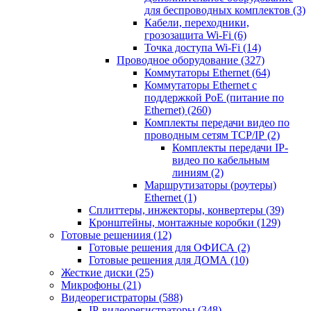
для беспроводных комплектов
(3)
Кабели, переходники,
грозозащита Wi-Fi
(6)
Точка доступа Wi-Fi
(14)
Проводное оборудование
(327)
Коммутаторы Ethernet
(64)
Коммутаторы Ethernet с
поддержкой PoE (питание по
Ethernet)
(260)
Комплекты передачи видео по
проводным сетям TCP/IP
(2)
Комплекты передачи IP-
видео по кабельным
линиям
(2)
Маршрутизаторы (роутеры)
Ethernet
(1)
Сплиттеры, инжекторы, конвертеры
(39)
Кронштейны, монтажные коробки
(129)
Готовые решениия
(12)
Готовые решения для ОФИСА
(2)
Готовые решения для ДОМА
(10)
Жесткие диски
(25)
Микрофоны
(21)
Видеорегистраторы
(588)
IP-видеорегистраторы
(348)