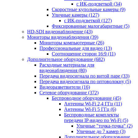
с ИК-подсветкой
(34)
Скоростные купольные камеры
(9)
Уличные камеры
(127)
с ИК-подсветкой
(127)
Фиксированные малогабаритные
(5)
HD-SDI видеонаблюдение
(43)
Мониторы видеонаблюдения
(39)
Мониторы компьютерные
(26)
Профессиональные для видео
(13)
Соотношение сторон 16:9
(11)
Дополнительное оборудование
(682)
Расходные материалы для
видеонаблюдения
(80)
Передача видеосигнала по витой паре
(33)
Передача видеосигнала по оптоволокну
(5)
Видеоразветвители
(16)
Сетевое оборудование
(372)
Беспроводное оборудование
(45)
Антенны Wi-Fi 2,4 ГГц
(11)
Антенны Wi-Fi 5 ГГц
(6)
Беспроводные комплекты
передачи IP-видео по Wi-Fi
(5)
Уличные "точка-точка"
(2)
Уличные до 7 камер
(3)
Дополнительное оборудование