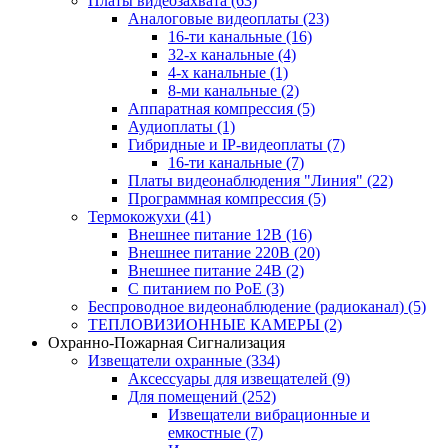
Платы видеозахвата
(63)
Аналоговые видеоплаты
(23)
16-ти канальные
(16)
32-х канальные
(4)
4-х канальные
(1)
8-ми канальные
(2)
Аппаратная компрессия
(5)
Аудиоплаты
(1)
Гибридные и IP-видеоплаты
(7)
16-ти канальные
(7)
Платы видеонаблюдения "Линия"
(22)
Программная компрессия
(5)
Термокожухи
(41)
Внешнее питание 12В
(16)
Внешнее питание 220В
(20)
Внешнее питание 24В
(2)
С питанием по PoE
(3)
Беспроводное видеонаблюдение (радиоканал)
(5)
ТЕПЛОВИЗИОННЫЕ КАМЕРЫ
(2)
Охранно-Пожарная Сигнализация
Извещатели охранные
(334)
Аксессуары для извещателей
(9)
Для помещений
(252)
Извещатели вибрационные и
емкостные
(7)