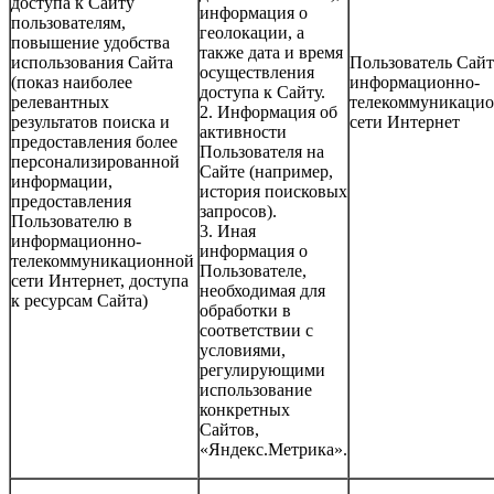
доступа к Сайту
информация о
пользователям,
геолокации, а
повышение удобства
также дата и время
использования Сайта
Пользователь Сайт
осуществления
(показ наиболее
информационно-
доступа к Сайту.
релевантных
телекоммуникаци
2. Информация об
результатов поиска и
сети Интернет
активности
предоставления более
Пользователя на
персонализированной
Сайте (например,
информации,
история поисковых
предоставления
запросов).
Пользователю в
3. Иная
информационно-
информация о
телекоммуникационной
Пользователе,
сети Интернет, доступа
необходимая для
к ресурсам Сайта)
обработки в
соответствии с
условиями,
регулирующими
использование
конкретных
Сайтов,
«Яндекс.Метрика».