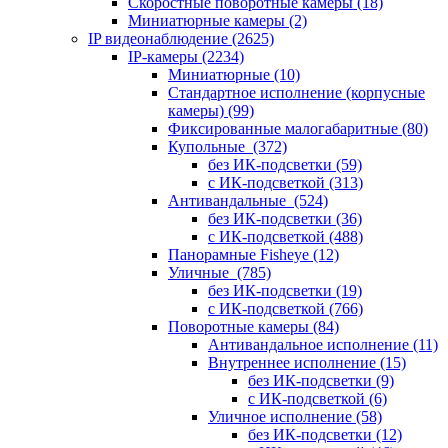
Скоростные поворотные камеры
(18)
Миниатюрные камеры
(2)
IP видеонаблюдение
(2625)
IP-камеры
(2234)
Миниатюрные
(10)
Стандартное исполнение (корпусные
камеры)
(99)
Фиксированные малогабаритные
(80)
Купольные
(372)
без ИК-подсветки
(59)
с ИК-подсветкой
(313)
Антивандальные
(524)
без ИК-подсветки
(36)
с ИК-подсветкой
(488)
Панорамные Fisheye
(12)
Уличные
(785)
без ИК-подсветки
(19)
с ИК-подсветкой
(766)
Поворотные камеры
(84)
Антивандальное исполнение
(11)
Внутреннее исполнение
(15)
без ИК-подсветки
(9)
с ИК-подсветкой
(6)
Уличное исполнение
(58)
без ИК-подсветки
(12)