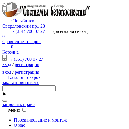
г. Челябинск,
Свердловский пр., 28
+7 (351) 700 07 27
( всегда на связи )
0
Сравнение товаров
0
Корзина
+7 (351) 700 07 27
вход
/
регистрация
вход
/
регистрация
Каталог товаров
заказать звонок
vk
✖
запросить прайс
Меню
Проектирование и монтаж
О нас