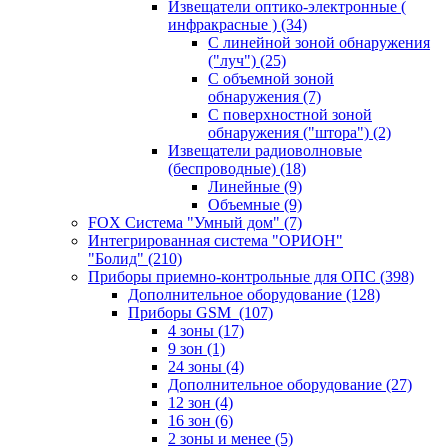
Извещатели оптико-электронные (
инфракрасные )
(34)
С линейной зоной обнаружения
("луч")
(25)
С объемной зоной
обнаружения
(7)
С поверхностной зоной
обнаружения ("штора")
(2)
Извещатели радиоволновые
(беспроводные)
(18)
Линейные
(9)
Объемные
(9)
FOX Система "Умный дом"
(7)
Интегрированная система "ОРИОН"
"Болид"
(210)
Приборы приемно-контрольные для ОПС
(398)
Дополнительное оборудование
(128)
Приборы GSM
(107)
4 зоны
(17)
9 зон
(1)
24 зоны
(4)
Дополнительное оборудование
(27)
12 зон
(4)
16 зон
(6)
2 зоны и менее
(5)