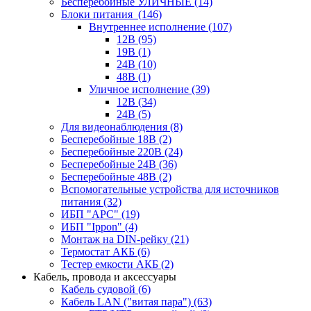
Бесперебойные УЛИЧНЫЕ
(14)
Блоки питания
(146)
Внутреннее исполнение
(107)
12В
(95)
19В
(1)
24В
(10)
48В
(1)
Уличное исполнение
(39)
12В
(34)
24В
(5)
Для видеонаблюдения
(8)
Бесперебойные 18В
(2)
Бесперебойные 220В
(24)
Бесперебойные 24В
(36)
Бесперебойные 48В
(2)
Вспомогательные устройства для источников
питания
(32)
ИБП "APC"
(19)
ИБП "Ippon"
(4)
Монтаж на DIN-рейку
(21)
Термостат АКБ
(6)
Тестер емкости АКБ
(2)
Кабель, провода и аксессуары
Кабель судовой
(6)
Кабель LAN ("витая пара")
(63)