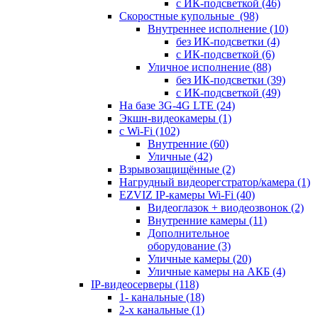
с ИК-подсветкой
(46)
Скоростные купольные
(98)
Внутреннее исполнение
(10)
без ИК-подсветки
(4)
с ИК-подсветкой
(6)
Уличное исполнение
(88)
без ИК-подсветки
(39)
с ИК-подсветкой
(49)
На базе 3G-4G LTE
(24)
Экшн-видеокамеры
(1)
с Wi-Fi
(102)
Внутренние
(60)
Уличные
(42)
Взрывозащищённые
(2)
Нагрудный видеорегстратор/камера
(1)
EZVIZ IP-камеры Wi-Fi
(40)
Видеоглазок + виодеозвонок
(2)
Внутренние камеры
(11)
Дополнительное
оборудование
(3)
Уличные камеры
(20)
Уличные камеры на АКБ
(4)
IP-видеосерверы
(118)
1- канальные
(18)
2-х канальные
(1)