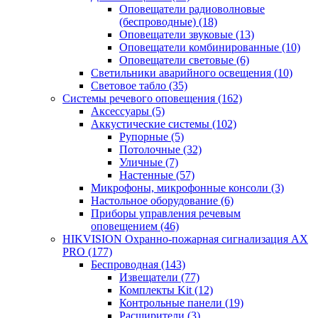
Оповещатели радиоволновые
(беспроводные)
(18)
Оповещатели звуковые
(13)
Оповещатели комбинированные
(10)
Оповещатели световые
(6)
Светильники аварийного освещения
(10)
Световое табло
(35)
Системы речевого оповещения
(162)
Аксессуары
(5)
Аккустические системы
(102)
Рупорные
(5)
Потолочные
(32)
Уличные
(7)
Настенные
(57)
Микрофоны, микрофонные консоли
(3)
Настольное оборудование
(6)
Приборы управления речевым
оповещением
(46)
HIKVISION Охранно-пожарная сигнализация AX
PRO
(177)
Беспроводная
(143)
Извещатели
(77)
Комплекты Kit
(12)
Контрольные панели
(19)
Расширители
(3)