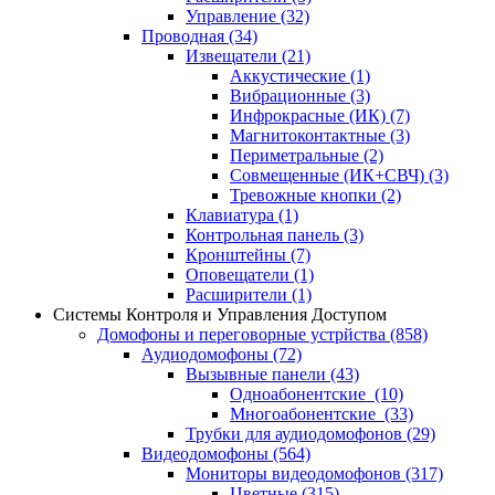
Управление
(32)
Проводная
(34)
Извещатели
(21)
Аккустические
(1)
Вибрационные
(3)
Инфрокрасные (ИК)
(7)
Магнитоконтактные
(3)
Периметральные
(2)
Совмещенные (ИК+СВЧ)
(3)
Тревожные кнопки
(2)
Клавиатура
(1)
Контрольная панель
(3)
Кронштейны
(7)
Оповещатели
(1)
Расширители
(1)
Системы Контроля и Управления Доступом
Домофоны и переговорные устрйства
(858)
Аудиодомофоны
(72)
Вызывные панели
(43)
Одноабонентские
(10)
Многоабонентские
(33)
Трубки для аудиодомофонов
(29)
Видеодомофоны
(564)
Мониторы видеодомофонов
(317)
Цветные
(315)