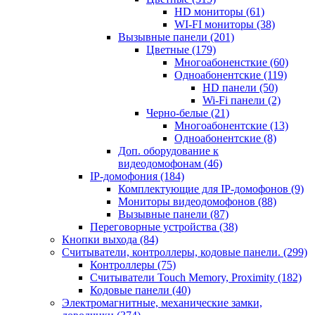
HD мониторы
(61)
WI-FI мониторы
(38)
Вызывные панели
(201)
Цветные
(179)
Многоабоненсткие
(60)
Одноабонентские
(119)
HD панели
(50)
Wi-Fi панели
(2)
Черно-белые
(21)
Многоабонентские
(13)
Одноабонентские
(8)
Доп. оборудование к
видеодомофонам
(46)
IP-домофония
(184)
Комплектующие для IP-домофонов
(9)
Мониторы видеодомофонов
(88)
Вызывные панели
(87)
Переговорные устройства
(38)
Кнопки выхода
(84)
Считыватели, контроллеры, кодовые панели.
(299)
Контроллеры
(75)
Считыватели Touch Memory, Proximity
(182)
Кодовые панели
(40)
Электромагнитные, механические замки,