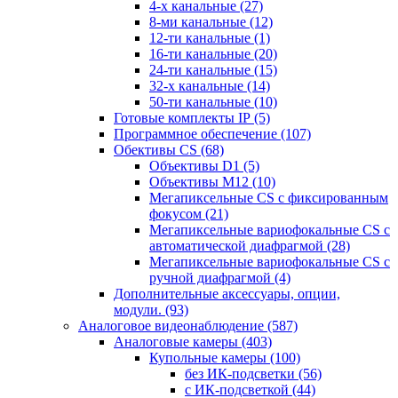
4-х канальные
(27)
8-ми канальные
(12)
12-ти канальные
(1)
16-ти канальные
(20)
24-ти канальные
(15)
32-х канальные
(14)
50-ти канальные
(10)
Готовые комплекты IP
(5)
Программное обеспечение
(107)
Обективы CS
(68)
Объективы D1
(5)
Объективы M12
(10)
Мегапиксельные CS c фиксированным
фокусом
(21)
Мегапиксельные вариофокальные CS c
автоматической диафрагмой
(28)
Мегапиксельные вариофокальные CS c
ручной диафрагмой
(4)
Дополнительные аксессуары, опции,
модули.
(93)
Аналоговое видеонаблюдение
(587)
Аналоговые камеры
(403)
Купольные камеры
(100)
без ИК-подсветки
(56)
с ИК-подсветкой
(44)