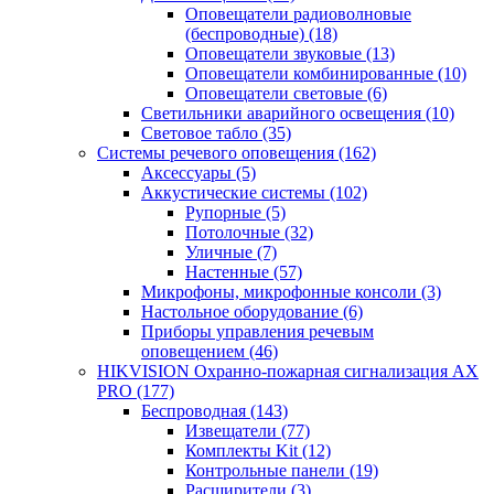
Оповещатели радиоволновые
(беспроводные)
(18)
Оповещатели звуковые
(13)
Оповещатели комбинированные
(10)
Оповещатели световые
(6)
Светильники аварийного освещения
(10)
Световое табло
(35)
Системы речевого оповещения
(162)
Аксессуары
(5)
Аккустические системы
(102)
Рупорные
(5)
Потолочные
(32)
Уличные
(7)
Настенные
(57)
Микрофоны, микрофонные консоли
(3)
Настольное оборудование
(6)
Приборы управления речевым
оповещением
(46)
HIKVISION Охранно-пожарная сигнализация AX
PRO
(177)
Беспроводная
(143)
Извещатели
(77)
Комплекты Kit
(12)
Контрольные панели
(19)
Расширители
(3)