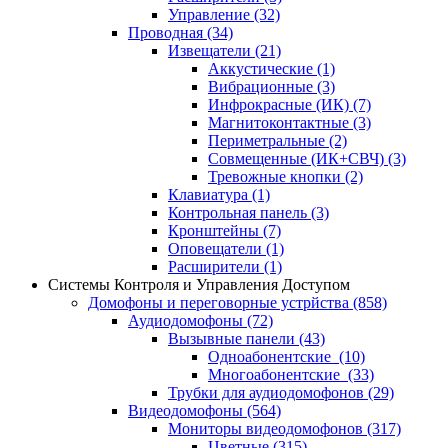
Управление
(32)
Проводная
(34)
Извещатели
(21)
Аккустические
(1)
Вибрационные
(3)
Инфрокрасные (ИК)
(7)
Магнитоконтактные
(3)
Периметральные
(2)
Совмещенные (ИК+СВЧ)
(3)
Тревожные кнопки
(2)
Клавиатура
(1)
Контрольная панель
(3)
Кронштейны
(7)
Оповещатели
(1)
Расширители
(1)
Системы Контроля и Управления Доступом
Домофоны и переговорные устрйства
(858)
Аудиодомофоны
(72)
Вызывные панели
(43)
Одноабонентские
(10)
Многоабонентские
(33)
Трубки для аудиодомофонов
(29)
Видеодомофоны
(564)
Мониторы видеодомофонов
(317)
Цветные
(315)