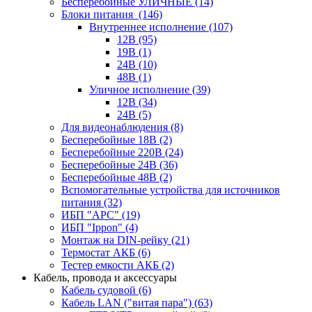
Бесперебойные УЛИЧНЫЕ
(14)
Блоки питания
(146)
Внутреннее исполнение
(107)
12В
(95)
19В
(1)
24В
(10)
48В
(1)
Уличное исполнение
(39)
12В
(34)
24В
(5)
Для видеонаблюдения
(8)
Бесперебойные 18В
(2)
Бесперебойные 220В
(24)
Бесперебойные 24В
(36)
Бесперебойные 48В
(2)
Вспомогательные устройства для источников
питания
(32)
ИБП "APC"
(19)
ИБП "Ippon"
(4)
Монтаж на DIN-рейку
(21)
Термостат АКБ
(6)
Тестер емкости АКБ
(2)
Кабель, провода и аксессуары
Кабель судовой
(6)
Кабель LAN ("витая пара")
(63)