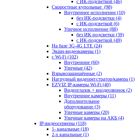
с ИК-подсветкой
(46)
Скоростные купольные
(98)
Внутреннее исполнение
(10)
без ИК-подсветки
(4)
с ИК-подсветкой
(6)
Уличное исполнение
(88)
без ИК-подсветки
(39)
с ИК-подсветкой
(49)
На базе 3G-4G LTE
(24)
Экшн-видеокамеры
(1)
с Wi-Fi
(102)
Внутренние
(60)
Уличные
(42)
Взрывозащищённые
(2)
Нагрудный видеорегстратор/камера
(1)
EZVIZ IP-камеры Wi-Fi
(40)
Видеоглазок + виодеозвонок
(2)
Внутренние камеры
(11)
Дополнительное
оборудование
(3)
Уличные камеры
(20)
Уличные камеры на АКБ
(4)
IP-видеосерверы
(118)
1- канальные
(18)
2-х канальные
(1)