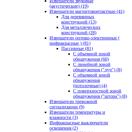
Извещатели звуковые
(акустические)
(19)
Извещатели магнитоконтактные
(41)
Для деревянных
конструкций
(13)
Для металлических
конструкций
(28)
Извещатели оптико-электронные (
инфракрасные )
(81)
Пассивные
(81)
С объемной зоной
обнаружения
(60)
С линейной зоной
обнаружения ("луч")
(8)
С объемной зоной
обнаружения
(потолочные)
(4)
С поверхностной зоной
обнаружения ("штора")
(8)
Извещатели тревожной
сигнализации
(9)
Извещатели температуры и
влажности
(3)
Инфракрасные выключатели
освещения
(2)