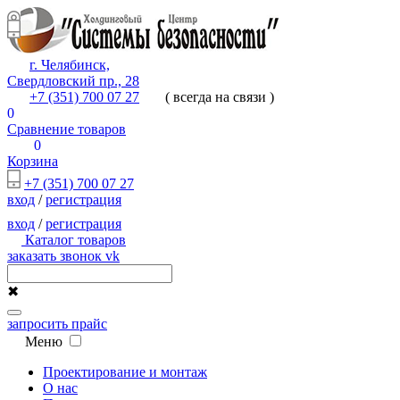
г. Челябинск,
Свердловский пр., 28
+7 (351) 700 07 27
( всегда на связи )
0
Сравнение товаров
0
Корзина
+7 (351) 700 07 27
вход
/
регистрация
вход
/
регистрация
Каталог товаров
заказать звонок
vk
✖
запросить прайс
Меню
Проектирование и монтаж
О нас