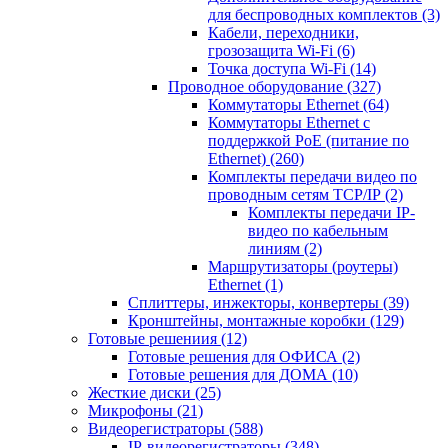
для беспроводных комплектов
(3)
Кабели, переходники,
грозозащита Wi-Fi
(6)
Точка доступа Wi-Fi
(14)
Проводное оборудование
(327)
Коммутаторы Ethernet
(64)
Коммутаторы Ethernet с
поддержкой PoE (питание по
Ethernet)
(260)
Комплекты передачи видео по
проводным сетям TCP/IP
(2)
Комплекты передачи IP-
видео по кабельным
линиям
(2)
Маршрутизаторы (роутеры)
Ethernet
(1)
Сплиттеры, инжекторы, конвертеры
(39)
Кронштейны, монтажные коробки
(129)
Готовые решениия
(12)
Готовые решения для ОФИСА
(2)
Готовые решения для ДОМА
(10)
Жесткие диски
(25)
Микрофоны
(21)
Видеорегистраторы
(588)
IP-видеорегистраторы
(348)