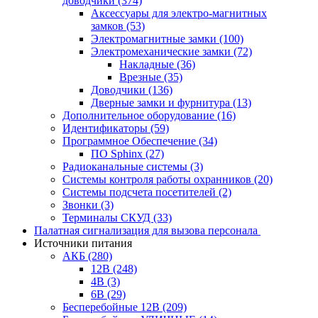
доводчики
(374)
Аксессуары для электро-магнитных
замков
(53)
Электромагнитные замки
(100)
Электромеханические замки
(72)
Накладные
(36)
Врезные
(35)
Доводчики
(136)
Дверные замки и фурнитура
(13)
Дополнительное оборудование
(16)
Идентификаторы
(59)
Программное Обеспечение
(34)
ПО Sphinx
(27)
Радиоканальные системы
(3)
Системы контроля работы охранников
(20)
Системы подсчета посетителей
(2)
Звонки
(3)
Терминалы СКУД
(33)
Палатная сигнализация для вызова персонала
Источники питания
АКБ
(280)
12В
(248)
4В
(3)
6В
(29)
Бесперебойные 12В
(209)