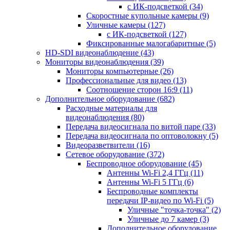
с ИК-подсветкой
(34)
Скоростные купольные камеры
(9)
Уличные камеры
(127)
с ИК-подсветкой
(127)
Фиксированные малогабаритные
(5)
HD-SDI видеонаблюдение
(43)
Мониторы видеонаблюдения
(39)
Мониторы компьютерные
(26)
Профессиональные для видео
(13)
Соотношение сторон 16:9
(11)
Дополнительное оборудование
(682)
Расходные материалы для
видеонаблюдения
(80)
Передача видеосигнала по витой паре
(33)
Передача видеосигнала по оптоволокну
(5)
Видеоразветвители
(16)
Сетевое оборудование
(372)
Беспроводное оборудование
(45)
Антенны Wi-Fi 2,4 ГГц
(11)
Антенны Wi-Fi 5 ГГц
(6)
Беспроводные комплекты
передачи IP-видео по Wi-Fi
(5)
Уличные "точка-точка"
(2)
Уличные до 7 камер
(3)
Дополнительное оборудование