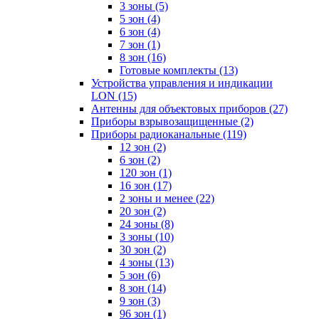
3 зоны
(5)
5 зон
(4)
6 зон
(4)
7 зон
(1)
8 зон
(16)
Готовые комплекты
(13)
Устройства управления и индикации
LON
(15)
Антенны для объектовых приборов
(27)
Приборы взрывозащищенные
(2)
Приборы радиоканальные
(119)
12 зон
(2)
6 зон
(2)
120 зон
(1)
16 зон
(17)
2 зоны и менее
(22)
20 зон
(2)
24 зоны
(8)
3 зоны
(10)
30 зон
(2)
4 зоны
(13)
5 зон
(6)
8 зон
(14)
9 зон
(3)
96 зон
(1)