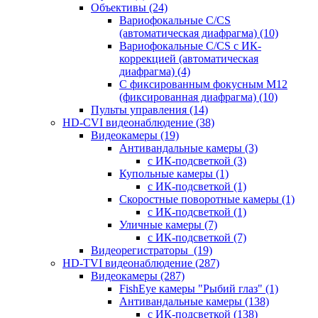
Объективы
(24)
Вариофокальные C/CS
(автоматическая диафрагма)
(10)
Вариофокальные C/CS с ИК-
коррекцией (автоматическая
диафрагма)
(4)
С фиксированным фокусным М12
(фиксированная диафрагма)
(10)
Пульты управления
(14)
HD-CVI видеонаблюдение
(38)
Видеокамеры
(19)
Антивандальные камеры
(3)
с ИК-подсветкой
(3)
Купольные камеры
(1)
с ИК-подсветкой
(1)
Скоростные поворотные камеры
(1)
с ИК-подсветкой
(1)
Уличные камеры
(7)
с ИК-подсветкой
(7)
Видеорегистраторы
(19)
HD-TVI видеонаблюдение
(287)
Видеокамеры
(287)
FishEye камеры "Рыбий глаз"
(1)
Антивандальные камеры
(138)
с ИК-подсветкой
(138)