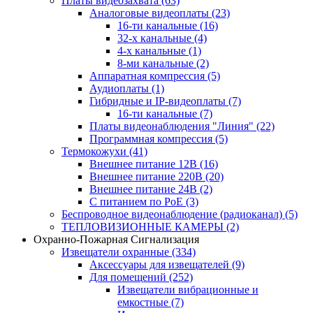
Платы видеозахвата
(63)
Аналоговые видеоплаты
(23)
16-ти канальные
(16)
32-х канальные
(4)
4-х канальные
(1)
8-ми канальные
(2)
Аппаратная компрессия
(5)
Аудиоплаты
(1)
Гибридные и IP-видеоплаты
(7)
16-ти канальные
(7)
Платы видеонаблюдения "Линия"
(22)
Программная компрессия
(5)
Термокожухи
(41)
Внешнее питание 12В
(16)
Внешнее питание 220В
(20)
Внешнее питание 24В
(2)
С питанием по PoE
(3)
Беспроводное видеонаблюдение (радиоканал)
(5)
ТЕПЛОВИЗИОННЫЕ КАМЕРЫ
(2)
Охранно-Пожарная Сигнализация
Извещатели охранные
(334)
Аксессуары для извещателей
(9)
Для помещений
(252)
Извещатели вибрационные и
емкостные
(7)