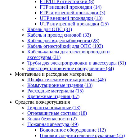
FTP/UTP огнестойкий
(8)
FTP внешней прокладки
(14)
FTP внутренней прокладки
(3)
UTP внешней прокладки
(13)
UTP внутренней прокладки
(25)
Кабель для ОПС
(31)
Кабель и провод силовой
(33)
Кабель для видеонаблюдения
(28)
Кабель огнестойкий для ОПС
(103)
Кабель-каналы для электропроводки и
аксессуары
(31)
Трубы для электропроводки и аксессуары
(51)
Электроустановочное оборудование
(34)
Монтажные и расходные материалы
Шкафы телекоммуникационные
(46)
Коммутационные изделия
(13)
Расходные материалы
(15)
Крепежные изделия
(67)
Средства пожаротушения
Гидранты пожарные
(13)
Огнезащитные составы
(18)
Знаки безопасности
(2)
Пожарная арматура
(49)
Водопенное оборудование
(12)
Головки соединительные рукавные
(25)