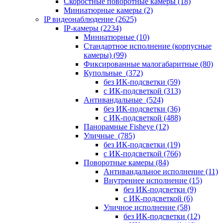
Скоростные поворотные камеры
(18)
Миниатюрные камеры
(2)
IP видеонаблюдение
(2625)
IP-камеры
(2234)
Миниатюрные
(10)
Стандартное исполнение (корпусные
камеры)
(99)
Фиксированные малогабаритные
(80)
Купольные
(372)
без ИК-подсветки
(59)
с ИК-подсветкой
(313)
Антивандальные
(524)
без ИК-подсветки
(36)
с ИК-подсветкой
(488)
Панорамные Fisheye
(12)
Уличные
(785)
без ИК-подсветки
(19)
с ИК-подсветкой
(766)
Поворотные камеры
(84)
Антивандальное исполнение
(11)
Внутреннее исполнение
(15)
без ИК-подсветки
(9)
с ИК-подсветкой
(6)
Уличное исполнение
(58)
без ИК-подсветки
(12)