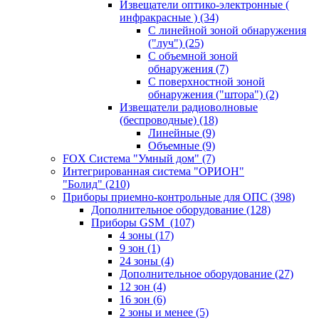
Извещатели оптико-электронные (
инфракрасные )
(34)
С линейной зоной обнаружения
("луч")
(25)
С объемной зоной
обнаружения
(7)
С поверхностной зоной
обнаружения ("штора")
(2)
Извещатели радиоволновые
(беспроводные)
(18)
Линейные
(9)
Объемные
(9)
FOX Система "Умный дом"
(7)
Интегрированная система "ОРИОН"
"Болид"
(210)
Приборы приемно-контрольные для ОПС
(398)
Дополнительное оборудование
(128)
Приборы GSM
(107)
4 зоны
(17)
9 зон
(1)
24 зоны
(4)
Дополнительное оборудование
(27)
12 зон
(4)
16 зон
(6)
2 зоны и менее
(5)