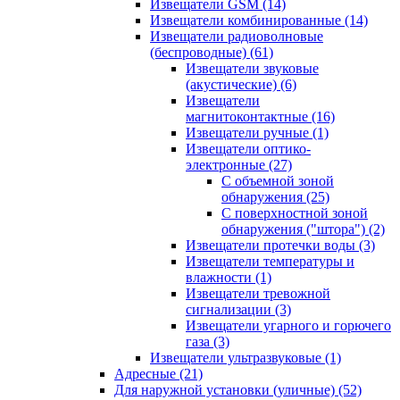
Извещатели GSM
(14)
Извещатели комбинированные
(14)
Извещатели радиоволновые
(беспроводные)
(61)
Извещатели звуковые
(акустические)
(6)
Извещатели
магнитоконтактные
(16)
Извещатели ручные
(1)
Извещатели оптико-
электронные
(27)
С объемной зоной
обнаружения
(25)
С поверхностной зоной
обнаружения ("штора")
(2)
Извещатели протечки воды
(3)
Извещатели температуры и
влажности
(1)
Извещатели тревожной
сигнализации
(3)
Извещатели угарного и горючего
газа
(3)
Извещатели ультразвуковые
(1)
Адресные
(21)
Для наружной установки (уличные)
(52)