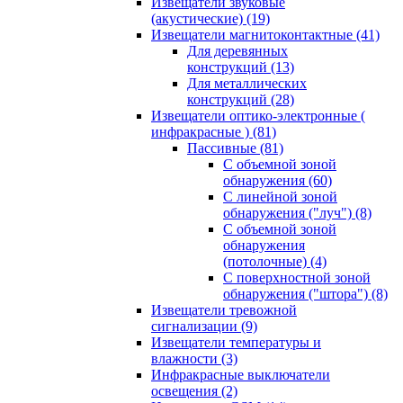
Извещатели звуковые
(акустические)
(19)
Извещатели магнитоконтактные
(41)
Для деревянных
конструкций
(13)
Для металлических
конструкций
(28)
Извещатели оптико-электронные (
инфракрасные )
(81)
Пассивные
(81)
С объемной зоной
обнаружения
(60)
С линейной зоной
обнаружения ("луч")
(8)
С объемной зоной
обнаружения
(потолочные)
(4)
С поверхностной зоной
обнаружения ("штора")
(8)
Извещатели тревожной
сигнализации
(9)
Извещатели температуры и
влажности
(3)
Инфракрасные выключатели
освещения
(2)