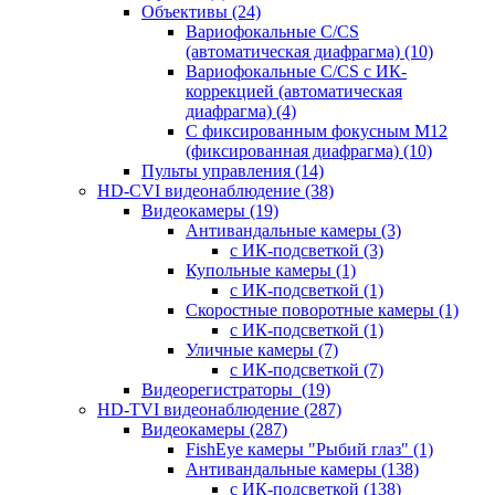
Объективы
(24)
Вариофокальные C/CS
(автоматическая диафрагма)
(10)
Вариофокальные C/CS с ИК-
коррекцией (автоматическая
диафрагма)
(4)
С фиксированным фокусным М12
(фиксированная диафрагма)
(10)
Пульты управления
(14)
HD-CVI видеонаблюдение
(38)
Видеокамеры
(19)
Антивандальные камеры
(3)
с ИК-подсветкой
(3)
Купольные камеры
(1)
с ИК-подсветкой
(1)
Скоростные поворотные камеры
(1)
с ИК-подсветкой
(1)
Уличные камеры
(7)
с ИК-подсветкой
(7)
Видеорегистраторы
(19)
HD-TVI видеонаблюдение
(287)
Видеокамеры
(287)
FishEye камеры "Рыбий глаз"
(1)
Антивандальные камеры
(138)
с ИК-подсветкой
(138)