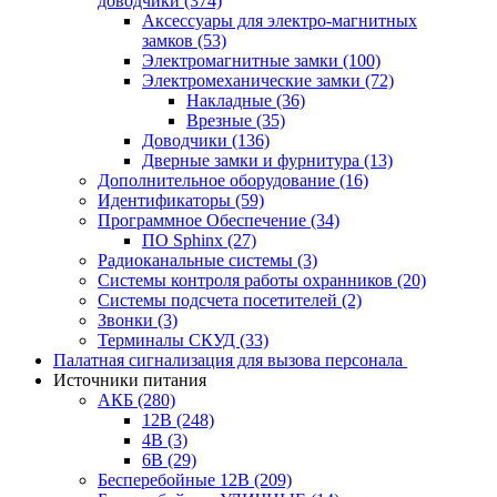
доводчики
(374)
Аксессуары для электро-магнитных
замков
(53)
Электромагнитные замки
(100)
Электромеханические замки
(72)
Накладные
(36)
Врезные
(35)
Доводчики
(136)
Дверные замки и фурнитура
(13)
Дополнительное оборудование
(16)
Идентификаторы
(59)
Программное Обеспечение
(34)
ПО Sphinx
(27)
Радиоканальные системы
(3)
Системы контроля работы охранников
(20)
Системы подсчета посетителей
(2)
Звонки
(3)
Терминалы СКУД
(33)
Палатная сигнализация для вызова персонала
Источники питания
АКБ
(280)
12В
(248)
4В
(3)
6В
(29)
Бесперебойные 12В
(209)