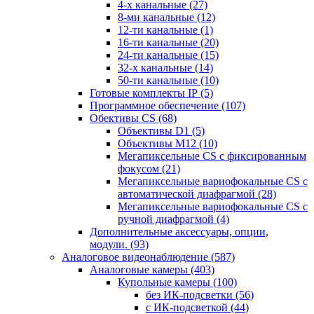
4-х канальные
(27)
8-ми канальные
(12)
12-ти канальные
(1)
16-ти канальные
(20)
24-ти канальные
(15)
32-х канальные
(14)
50-ти канальные
(10)
Готовые комплекты IP
(5)
Программное обеспечение
(107)
Обективы CS
(68)
Объективы D1
(5)
Объективы M12
(10)
Мегапиксельные CS c фиксированным
фокусом
(21)
Мегапиксельные вариофокальные CS c
автоматической диафрагмой
(28)
Мегапиксельные вариофокальные CS c
ручной диафрагмой
(4)
Дополнительные аксессуары, опции,
модули.
(93)
Аналоговое видеонаблюдение
(587)
Аналоговые камеры
(403)
Купольные камеры
(100)
без ИК-подсветки
(56)
с ИК-подсветкой
(44)