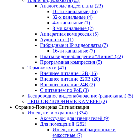
Платы видеозахвата
(63)
Аналоговые видеоплаты
(23)
16-ти канальные
(16)
32-х канальные
(4)
4-х канальные
(1)
8-ми канальные
(2)
Аппаратная компрессия
(5)
Аудиоплаты
(1)
Гибридные и IP-видеоплаты
(7)
16-ти канальные
(7)
Платы видеонаблюдения "Линия"
(22)
Программная компрессия
(5)
Термокожухи
(41)
Внешнее питание 12В
(16)
Внешнее питание 220В
(20)
Внешнее питание 24В
(2)
С питанием по PoE
(3)
Беспроводное видеонаблюдение (радиоканал)
(5)
ТЕПЛОВИЗИОННЫЕ КАМЕРЫ
(2)
Охранно-Пожарная Сигнализация
Извещатели охранные
(334)
Аксессуары для извещателей
(9)
Для помещений
(252)
Извещатели вибрационные и
емкостные
(7)