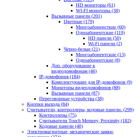
HD мониторы
(61)
WI-FI мониторы
(38)
Вызывные панели
(201)
Цветные
(179)
Многоабоненсткие
(60)
Одноабонентские
(119)
HD панели
(50)
Wi-Fi панели
(2)
Черно-белые
(21)
Многоабонентские
(13)
Одноабонентские
(8)
Доп. оборудование к
видеодомофонам
(46)
IP-домофония
(184)
Комплектующие для IP-домофонов
(9)
Мониторы видеодомофонов
(88)
Вызывные панели
(87)
Переговорные устройства
(38)
Кнопки выхода
(84)
Считыватели, контроллеры, кодовые панели.
(299)
Контроллеры
(75)
Считыватели Touch Memory, Proximity
(182)
Кодовые панели
(40)
Электромагнитные, механические замки,