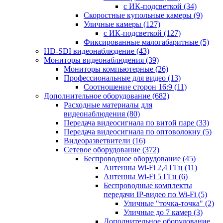
с ИК-подсветкой
(34)
Скоростные купольные камеры
(9)
Уличные камеры
(127)
с ИК-подсветкой
(127)
Фиксированные малогабаритные
(5)
HD-SDI видеонаблюдение
(43)
Мониторы видеонаблюдения
(39)
Мониторы компьютерные
(26)
Профессиональные для видео
(13)
Соотношение сторон 16:9
(11)
Дополнительное оборудование
(682)
Расходные материалы для
видеонаблюдения
(80)
Передача видеосигнала по витой паре
(33)
Передача видеосигнала по оптоволокну
(5)
Видеоразветвители
(16)
Сетевое оборудование
(372)
Беспроводное оборудование
(45)
Антенны Wi-Fi 2,4 ГГц
(11)
Антенны Wi-Fi 5 ГГц
(6)
Беспроводные комплекты
передачи IP-видео по Wi-Fi
(5)
Уличные "точка-точка"
(2)
Уличные до 7 камер
(3)
Дополнительное оборудование