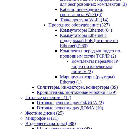
для беспроводных комплектов
(3)
Кабели, переходники,
грозозащита Wi-Fi
(6)
Точка доступа Wi-Fi
(14)
Проводное оборудование
(327)
Коммутаторы Ethernet
(64)
Коммутаторы Ethernet с
поддержкой PoE (питание по
Ethernet)
(260)
Комплекты передачи видео по
проводным сетям TCP/IP
(2)
Комплекты передачи IP-
видео по кабельным
линиям
(2)
Маршрутизаторы (роутеры)
Ethernet
(1)
Сплиттеры, инжекторы, конвертеры
(39)
Кронштейны, монтажные коробки
(129)
Готовые решениия
(12)
Готовые решения для ОФИСА
(2)
Готовые решения для ДОМА
(10)
Жесткие диски
(25)
Микрофоны
(21)
Видеорегистраторы
(588)
IP-видеорегистраторы
(348)