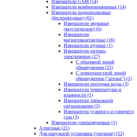
Извещатели GSM
(14)
Извещатели комбинированные
(14)
Извещатели радиоволновые
(беспроводные)
(61)
Извещатели звуковые
(акустические)
(6)
Извещатели
магнитоконтактные
(16)
Извещатели ручные
(1)
Извещатели оптико-
электронные
(27)
С объемной зоной
обнаружения
(25)
С поверхностной зоной
обнаружения ("штора")
(2)
Извещатели протечки воды
(3)
Извещатели температуры и
влажности
(1)
Извещатели тревожной
сигнализации
(3)
Извещатели угарного и горючего
газа
(3)
Извещатели ультразвуковые
(1)
Адресные
(21)
Для наружной установки (уличные)
(52)