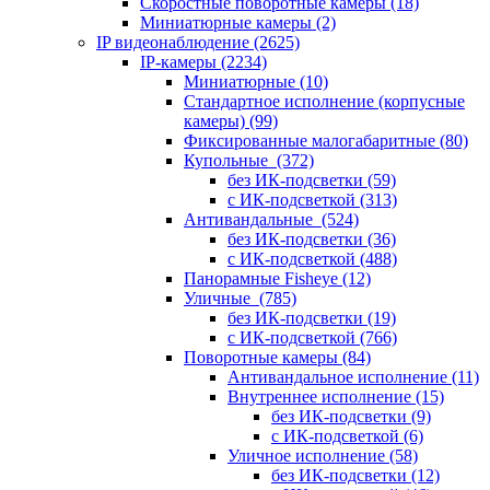
Скоростные поворотные камеры
(18)
Миниатюрные камеры
(2)
IP видеонаблюдение
(2625)
IP-камеры
(2234)
Миниатюрные
(10)
Стандартное исполнение (корпусные
камеры)
(99)
Фиксированные малогабаритные
(80)
Купольные
(372)
без ИК-подсветки
(59)
с ИК-подсветкой
(313)
Антивандальные
(524)
без ИК-подсветки
(36)
с ИК-подсветкой
(488)
Панорамные Fisheye
(12)
Уличные
(785)
без ИК-подсветки
(19)
с ИК-подсветкой
(766)
Поворотные камеры
(84)
Антивандальное исполнение
(11)
Внутреннее исполнение
(15)
без ИК-подсветки
(9)
с ИК-подсветкой
(6)
Уличное исполнение
(58)
без ИК-подсветки
(12)