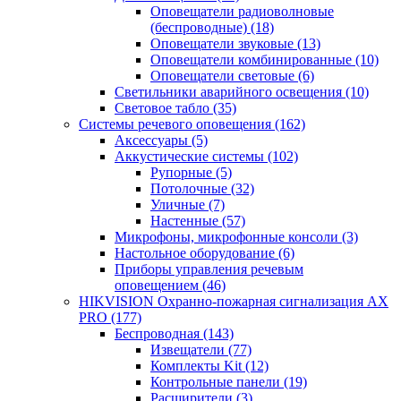
Оповещатели радиоволновые
(беспроводные)
(18)
Оповещатели звуковые
(13)
Оповещатели комбинированные
(10)
Оповещатели световые
(6)
Светильники аварийного освещения
(10)
Световое табло
(35)
Системы речевого оповещения
(162)
Аксессуары
(5)
Аккустические системы
(102)
Рупорные
(5)
Потолочные
(32)
Уличные
(7)
Настенные
(57)
Микрофоны, микрофонные консоли
(3)
Настольное оборудование
(6)
Приборы управления речевым
оповещением
(46)
HIKVISION Охранно-пожарная сигнализация AX
PRO
(177)
Беспроводная
(143)
Извещатели
(77)
Комплекты Kit
(12)
Контрольные панели
(19)
Расширители
(3)