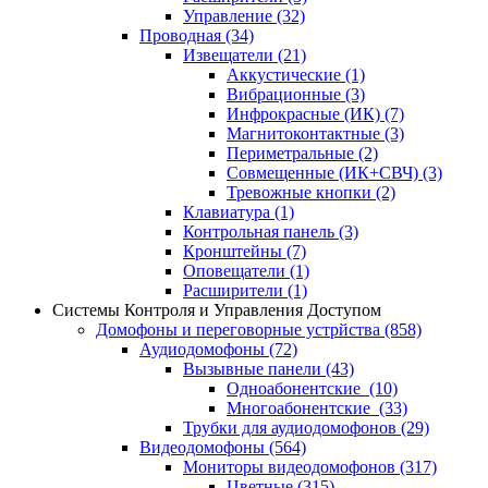
Управление
(32)
Проводная
(34)
Извещатели
(21)
Аккустические
(1)
Вибрационные
(3)
Инфрокрасные (ИК)
(7)
Магнитоконтактные
(3)
Периметральные
(2)
Совмещенные (ИК+СВЧ)
(3)
Тревожные кнопки
(2)
Клавиатура
(1)
Контрольная панель
(3)
Кронштейны
(7)
Оповещатели
(1)
Расширители
(1)
Системы Контроля и Управления Доступом
Домофоны и переговорные устрйства
(858)
Аудиодомофоны
(72)
Вызывные панели
(43)
Одноабонентские
(10)
Многоабонентские
(33)
Трубки для аудиодомофонов
(29)
Видеодомофоны
(564)
Мониторы видеодомофонов
(317)
Цветные
(315)