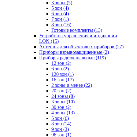
3 зоны
(5)
5 зон
(4)
6 зон
(4)
7 зон
(1)
8 зон
(16)
Готовые комплекты
(13)
Устройства управления и индикации
LON
(15)
Антенны для объектовых приборов
(27)
Приборы взрывозащищенные
(2)
Приборы радиоканальные
(119)
12 зон
(2)
6 зон
(2)
120 зон
(1)
16 зон
(17)
2 зоны и менее
(22)
20 зон
(2)
24 зоны
(8)
3 зоны
(10)
30 зон
(2)
4 зоны
(13)
5 зон
(6)
8 зон
(14)
9 зон
(3)
96 зон
(1)