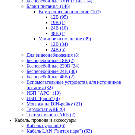
Бесперебойные УЛИЧНЫЕ
(14)
Блоки питания
(146)
Внутреннее исполнение
(107)
12В
(95)
19В
(1)
24В
(10)
48В
(1)
Уличное исполнение
(39)
12В
(34)
24В
(5)
Для видеонаблюдения
(8)
Бесперебойные 18В
(2)
Бесперебойные 220В
(24)
Бесперебойные 24В
(36)
Бесперебойные 48В
(2)
Вспомогательные устройства для источников
питания
(32)
ИБП "APC"
(19)
ИБП "Ippon"
(4)
Монтаж на DIN-рейку
(21)
Термостат АКБ
(6)
Тестер емкости АКБ
(2)
Кабель, провода и аксессуары
Кабель судовой
(6)
Кабель LAN ("витая пара")
(63)