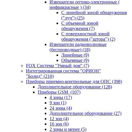
Извещатели оптико-электронные (
инфракрасные )
(34)
С линейной зоной обнаружения
("луч")
(25)
С объемной зоной
обнаружения
(7)
С поверхностной зоной
обнаружения ("штора")
(2)
Извещатели радиоволновые
(беспроводные)
(18)
Линейные
(9)
Объемные
(9)
FOX Система "Умный дом"
(7)
Интегрированная система "ОРИОН"
"Болид"
(210)
Приборы приемно-контрольные для ОПС
(398)
Дополнительное оборудование
(128)
Приборы GSM
(107)
4 зоны
(17)
9 зон
(1)
24 зоны
(4)
Дополнительное оборудование
(27)
12 зон
(4)
16 зон
(6)
2 зоны и менее
(5)