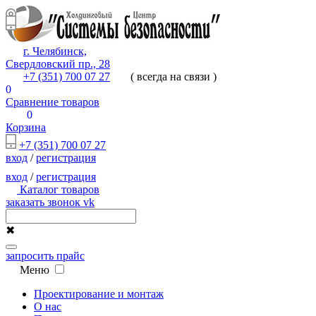
г. Челябинск,
Свердловский пр., 28
+7 (351) 700 07 27
( всегда на связи )
0
Сравнение товаров
0
Корзина
+7 (351) 700 07 27
вход
/
регистрация
вход
/
регистрация
Каталог товаров
заказать звонок
vk
✖
запросить прайс
Меню
Проектирование и монтаж
О нас