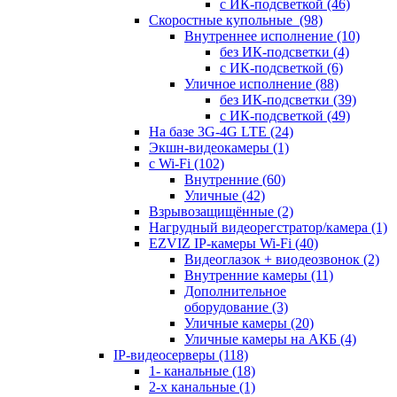
с ИК-подсветкой
(46)
Скоростные купольные
(98)
Внутреннее исполнение
(10)
без ИК-подсветки
(4)
с ИК-подсветкой
(6)
Уличное исполнение
(88)
без ИК-подсветки
(39)
с ИК-подсветкой
(49)
На базе 3G-4G LTE
(24)
Экшн-видеокамеры
(1)
с Wi-Fi
(102)
Внутренние
(60)
Уличные
(42)
Взрывозащищённые
(2)
Нагрудный видеорегстратор/камера
(1)
EZVIZ IP-камеры Wi-Fi
(40)
Видеоглазок + виодеозвонок
(2)
Внутренние камеры
(11)
Дополнительное
оборудование
(3)
Уличные камеры
(20)
Уличные камеры на АКБ
(4)
IP-видеосерверы
(118)
1- канальные
(18)
2-х канальные
(1)