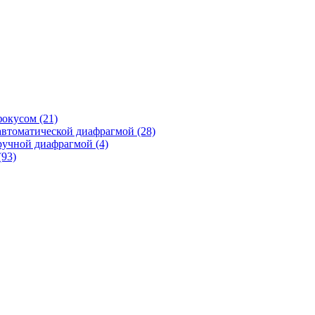
фокусом
(21)
автоматической диафрагмой
(28)
ручной диафрагмой
(4)
(93)