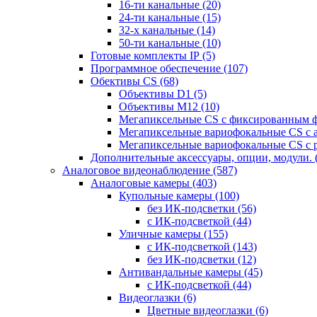
16-ти канальные
(20)
24-ти канальные
(15)
32-х канальные
(14)
50-ти канальные
(10)
Готовые комплекты IP
(5)
Программное обеспечение
(107)
Обективы CS
(68)
Объективы D1
(5)
Объективы M12
(10)
Мегапиксельные CS c фиксированным 
Мегапиксельные вариофокальные CS c 
Мегапиксельные вариофокальные CS c 
Дополнительные аксессуары, опции, модули.
Аналоговое видеонаблюдение
(587)
Аналоговые камеры
(403)
Купольные камеры
(100)
без ИК-подсветки
(56)
с ИК-подсветкой
(44)
Уличные камеры
(155)
с ИК-подсветкой
(143)
без ИК-подсветки
(12)
Антивандальные камеры
(45)
с ИК-подсветкой
(44)
Видеоглазки
(6)
Цветные видеоглазки
(6)