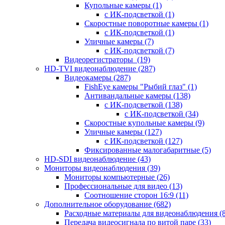
Купольные камеры
(1)
с ИК-подсветкой
(1)
Скоростные поворотные камеры
(1)
с ИК-подсветкой
(1)
Уличные камеры
(7)
с ИК-подсветкой
(7)
Видеорегистраторы
(19)
HD-TVI видеонаблюдение
(287)
Видеокамеры
(287)
FishEye камеры "Рыбий глаз"
(1)
Антивандальные камеры
(138)
с ИК-подсветкой
(138)
с ИК-подсветкой
(34)
Скоростные купольные камеры
(9)
Уличные камеры
(127)
с ИК-подсветкой
(127)
Фиксированные малогабаритные
(5)
HD-SDI видеонаблюдение
(43)
Мониторы видеонаблюдения
(39)
Мониторы компьютерные
(26)
Профессиональные для видео
(13)
Соотношение сторон 16:9
(11)
Дополнительное оборудование
(682)
Расходные материалы для видеонаблюдения
(
Передача видеосигнала по витой паре
(33)