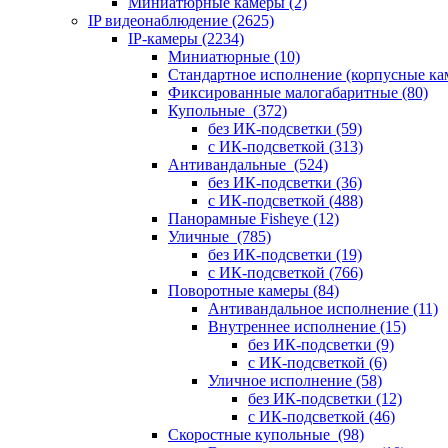
Миниатюрные камеры
(2)
IP видеонаблюдение
(2625)
IP-камеры
(2234)
Миниатюрные
(10)
Стандартное исполнение (корпусные к
Фиксированные малогабаритные
(80)
Купольные
(372)
без ИК-подсветки
(59)
с ИК-подсветкой
(313)
Антивандальные
(524)
без ИК-подсветки
(36)
с ИК-подсветкой
(488)
Панорамные Fisheye
(12)
Уличные
(785)
без ИК-подсветки
(19)
с ИК-подсветкой
(766)
Поворотные камеры
(84)
Антивандальное исполнение
(11)
Внутреннее исполнение
(15)
без ИК-подсветки
(9)
с ИК-подсветкой
(6)
Уличное исполнение
(58)
без ИК-подсветки
(12)
с ИК-подсветкой
(46)
Скоростные купольные
(98)