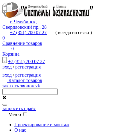
г. Челябинск,
Свердловский пр., 28
+7 (351) 700 07 27
( всегда на связи )
0
Сравнение товаров
0
Корзина
+7 (351) 700 07 27
вход
/
регистрация
вход
/
регистрация
Каталог товаров
заказать звонок
vk
✖
запросить прайс
Меню
Проектирование и монтаж
О нас