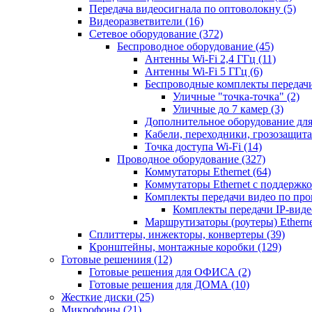
Передача видеосигнала по оптоволокну
(5)
Видеоразветвители
(16)
Сетевое оборудование
(372)
Беспроводное оборудование
(45)
Антенны Wi-Fi 2,4 ГГц
(11)
Антенны Wi-Fi 5 ГГц
(6)
Беспроводные комплекты передачи
Уличные "точка-точка"
(2)
Уличные до 7 камер
(3)
Дополнительное оборудование дл
Кабели, переходники, грозозащита
Точка доступа Wi-Fi
(14)
Проводное оборудование
(327)
Коммутаторы Ethernet
(64)
Коммутаторы Ethernet с поддержко
Комплекты передачи видео по пр
Комплекты передачи IP-вид
Маршрутизаторы (роутеры) Ethern
Сплиттеры, инжекторы, конвертеры
(39)
Кронштейны, монтажные коробки
(129)
Готовые решениия
(12)
Готовые решения для ОФИСА
(2)
Готовые решения для ДОМА
(10)
Жесткие диски
(25)
Микрофоны
(21)