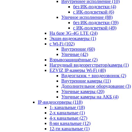
Внутреннее исполнение
(10)
без ИК-подсветки
(4)
с ИК-подсветкой
(6)
Уличное исполнение
(88)
без ИК-подсветки
(39)
с ИК-подсветкой
(49)
На базе 3G-4G LTE
(24)
Экшн-видеокамеры
(1)
с Wi-Fi
(102)
Внутренние
(60)
Уличные
(42)
Взрывозащищённые
(2)
Нагрудный видеорегстратор/камера
(1)
EZVIZ IP-камеры Wi-Fi
(40)
Видеоглазок + виодеозвонок
(2)
Внутренние камеры
(11)
Дополнительное оборудование
(3)
Уличные камеры
(20)
Уличные камеры на АКБ
(4)
IP-видеосерверы
(118)
1- канальные
(18)
2-х канальные
(1)
4-х канальные
(27)
8-ми канальные
(12)
12-ти канальные
(1)