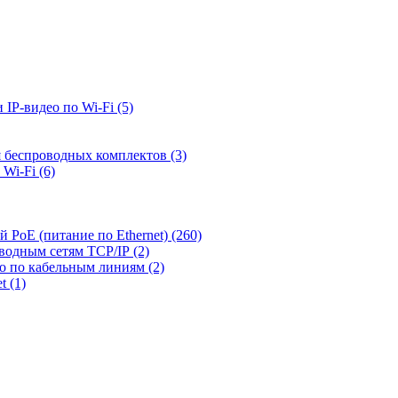
 IP-видео по Wi-Fi
(5)
я беспроводных комплектов
(3)
 Wi-Fi
(6)
й PoE (питание по Ethernet)
(260)
оводным сетям TCP/IP
(2)
ео по кабельным линиям
(2)
et
(1)