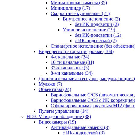
Миниатюрные камеры
(35)
Миницилиндр
(17)
Скоростные купольные
(21)
Внутреннее исполнение
(2)
без ИК-подсветки
(2)
Уличное исполнение
(19)
без ИК-подсветки
(12)
с ИК-подсветкой
(7)
Стандартное исполнение (без объектива
Видеорегистраторы цифровые
(104)
4-х канальные
(34)
16-ти канальные
(31)
32-х канальные
(5)
8-ми канальные
(34)
Дополнительные аксессуары, модули, опции.
Муляжи
(7)
Объективы
(24)
Вариофокальные C/CS (автоматическая
Вариофокальные C/CS с ИК-коррекцией 
С фиксированным фокусным М12 (фикс
Пульты управления
(14)
HD-CVI видеонаблюдение
(38)
Видеокамеры
(19)
Антивандальные камеры
(3)
с ИК-подсветкой
(3)