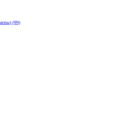
амеры)
(99)