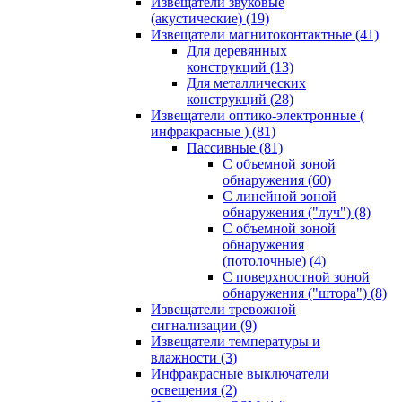
Извещатели звуковые
(акустические)
(19)
Извещатели магнитоконтактные
(41)
Для деревянных
конструкций
(13)
Для металлических
конструкций
(28)
Извещатели оптико-электронные (
инфракрасные )
(81)
Пассивные
(81)
С объемной зоной
обнаружения
(60)
С линейной зоной
обнаружения ("луч")
(8)
С объемной зоной
обнаружения
(потолочные)
(4)
С поверхностной зоной
обнаружения ("штора")
(8)
Извещатели тревожной
сигнализации
(9)
Извещатели температуры и
влажности
(3)
Инфракрасные выключатели
освещения
(2)