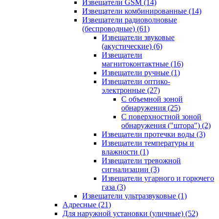
Извещатели GSM
(14)
Извещатели комбинированные
(14)
Извещатели радиоволновые
(беспроводные)
(61)
Извещатели звуковые
(акустические)
(6)
Извещатели
магнитоконтактные
(16)
Извещатели ручные
(1)
Извещатели оптико-
электронные
(27)
С объемной зоной
обнаружения
(25)
С поверхностной зоной
обнаружения ("штора")
(2)
Извещатели протечки воды
(3)
Извещатели температуры и
влажности
(1)
Извещатели тревожной
сигнализации
(3)
Извещатели угарного и горючего
газа
(3)
Извещатели ультразвуковые
(1)
Адресные
(21)
Для наружной установки (уличные)
(52)