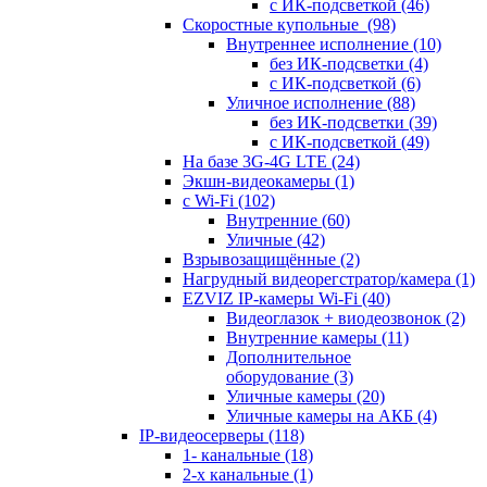
с ИК-подсветкой
(46)
Скоростные купольные
(98)
Внутреннее исполнение
(10)
без ИК-подсветки
(4)
с ИК-подсветкой
(6)
Уличное исполнение
(88)
без ИК-подсветки
(39)
с ИК-подсветкой
(49)
На базе 3G-4G LTE
(24)
Экшн-видеокамеры
(1)
с Wi-Fi
(102)
Внутренние
(60)
Уличные
(42)
Взрывозащищённые
(2)
Нагрудный видеорегстратор/камера
(1)
EZVIZ IP-камеры Wi-Fi
(40)
Видеоглазок + виодеозвонок
(2)
Внутренние камеры
(11)
Дополнительное
оборудование
(3)
Уличные камеры
(20)
Уличные камеры на АКБ
(4)
IP-видеосерверы
(118)
1- канальные
(18)
2-х канальные
(1)