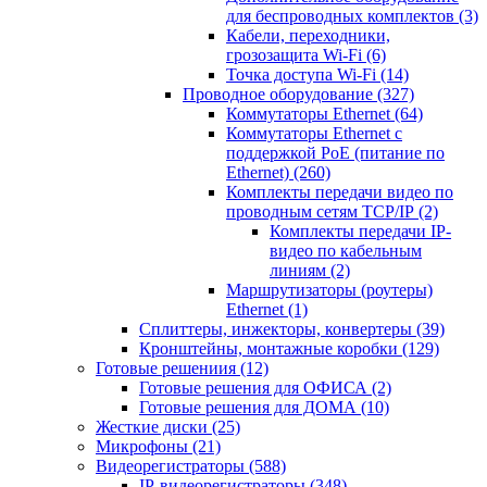
для беспроводных комплектов
(3)
Кабели, переходники,
грозозащита Wi-Fi
(6)
Точка доступа Wi-Fi
(14)
Проводное оборудование
(327)
Коммутаторы Ethernet
(64)
Коммутаторы Ethernet с
поддержкой PoE (питание по
Ethernet)
(260)
Комплекты передачи видео по
проводным сетям TCP/IP
(2)
Комплекты передачи IP-
видео по кабельным
линиям
(2)
Маршрутизаторы (роутеры)
Ethernet
(1)
Сплиттеры, инжекторы, конвертеры
(39)
Кронштейны, монтажные коробки
(129)
Готовые решениия
(12)
Готовые решения для ОФИСА
(2)
Готовые решения для ДОМА
(10)
Жесткие диски
(25)
Микрофоны
(21)
Видеорегистраторы
(588)
IP-видеорегистраторы
(348)