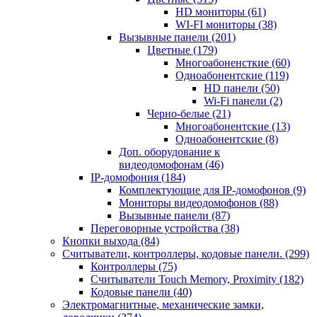
HD мониторы
(61)
WI-FI мониторы
(38)
Вызывные панели
(201)
Цветные
(179)
Многоабоненсткие
(60)
Одноабонентские
(119)
HD панели
(50)
Wi-Fi панели
(2)
Черно-белые
(21)
Многоабонентские
(13)
Одноабонентские
(8)
Доп. оборудование к
видеодомофонам
(46)
IP-домофония
(184)
Комплектующие для IP-домофонов
(9)
Мониторы видеодомофонов
(88)
Вызывные панели
(87)
Переговорные устройства
(38)
Кнопки выхода
(84)
Считыватели, контроллеры, кодовые панели.
(299)
Контроллеры
(75)
Считыватели Touch Memory, Proximity
(182)
Кодовые панели
(40)
Электромагнитные, механические замки,