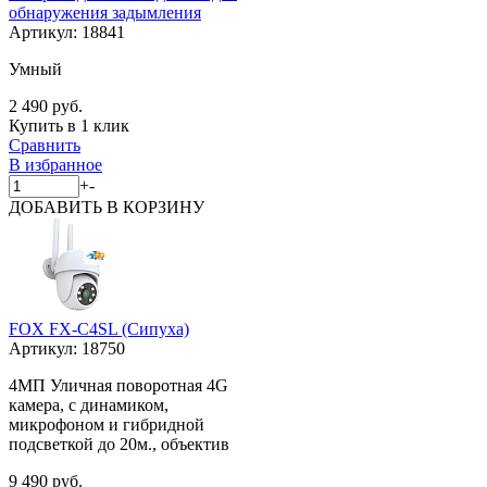
обнаружения задымления
Артикул:
18841
Умный
2 490 руб.
Купить в 1 клик
Сравнить
В избранное
+
-
ДОБАВИТЬ
В КОРЗИНУ
FOX FX-C4SL (Сипуха)
Артикул:
18750
4МП Уличная поворотная 4G
камера, с динамиком,
микрофоном и гибридной
подсветкой до 20м., объектив
9 490 руб.