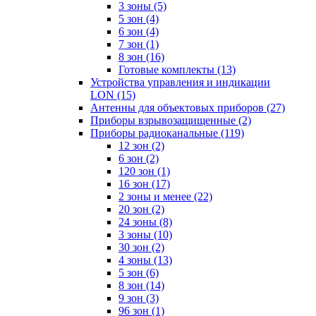
3 зоны
(5)
5 зон
(4)
6 зон
(4)
7 зон
(1)
8 зон
(16)
Готовые комплекты
(13)
Устройства управления и индикации
LON
(15)
Антенны для объектовых приборов
(27)
Приборы взрывозащищенные
(2)
Приборы радиоканальные
(119)
12 зон
(2)
6 зон
(2)
120 зон
(1)
16 зон
(17)
2 зоны и менее
(22)
20 зон
(2)
24 зоны
(8)
3 зоны
(10)
30 зон
(2)
4 зоны
(13)
5 зон
(6)
8 зон
(14)
9 зон
(3)
96 зон
(1)