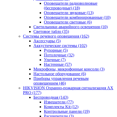
Оповещатели радиоволновые
(беспроводные)
(18)
Оповещатели звуковые
(13)
Оповещатели комбинированные
(10)
Оповещатели световые
(6)
Светильники аварийного освещения
(10)
Световое табло
(35)
Системы речевого оповещения
(162)
Аксессуары
(5)
Аккустические системы
(102)
Рупорные
(5)
Потолочные
(32)
Уличные
(7)
Настенные
(57)
Микрофоны, микрофонные консоли
(3)
Настольное оборудование
(6)
Приборы управления речевым
оповещением
(46)
HIKVISION Охранно-пожарная сигнализация AX
PRO
(177)
Беспроводная
(143)
Извещатели
(77)
Комплекты Kit
(12)
Контрольные панели
(19)
Расширители
(3)