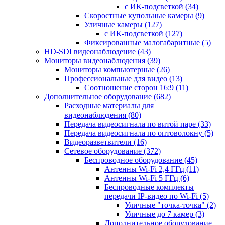
с ИК-подсветкой
(34)
Скоростные купольные камеры
(9)
Уличные камеры
(127)
с ИК-подсветкой
(127)
Фиксированные малогабаритные
(5)
HD-SDI видеонаблюдение
(43)
Мониторы видеонаблюдения
(39)
Мониторы компьютерные
(26)
Профессиональные для видео
(13)
Соотношение сторон 16:9
(11)
Дополнительное оборудование
(682)
Расходные материалы для
видеонаблюдения
(80)
Передача видеосигнала по витой паре
(33)
Передача видеосигнала по оптоволокну
(5)
Видеоразветвители
(16)
Сетевое оборудование
(372)
Беспроводное оборудование
(45)
Антенны Wi-Fi 2,4 ГГц
(11)
Антенны Wi-Fi 5 ГГц
(6)
Беспроводные комплекты
передачи IP-видео по Wi-Fi
(5)
Уличные "точка-точка"
(2)
Уличные до 7 камер
(3)
Дополнительное оборудование