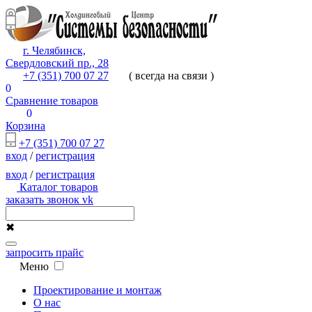
г. Челябинск,
Свердловский пр., 28
+7 (351) 700 07 27
( всегда на связи )
0
Сравнение товаров
0
Корзина
+7 (351) 700 07 27
вход
/
регистрация
вход
/
регистрация
Каталог товаров
заказать звонок
vk
✖
запросить прайс
Меню
Проектирование и монтаж
О нас