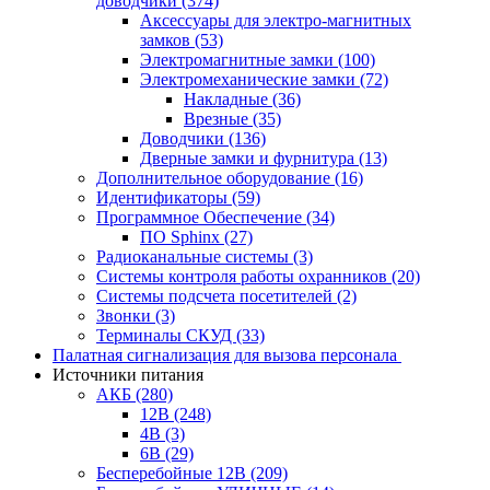
доводчики
(374)
Аксессуары для электро-магнитных
замков
(53)
Электромагнитные замки
(100)
Электромеханические замки
(72)
Накладные
(36)
Врезные
(35)
Доводчики
(136)
Дверные замки и фурнитура
(13)
Дополнительное оборудование
(16)
Идентификаторы
(59)
Программное Обеспечение
(34)
ПО Sphinx
(27)
Радиоканальные системы
(3)
Системы контроля работы охранников
(20)
Системы подсчета посетителей
(2)
Звонки
(3)
Терминалы СКУД
(33)
Палатная сигнализация для вызова персонала
Источники питания
АКБ
(280)
12В
(248)
4В
(3)
6В
(29)
Бесперебойные 12В
(209)