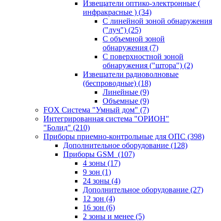
Извещатели оптико-электронные (
инфракрасные )
(34)
С линейной зоной обнаружения
("луч")
(25)
С объемной зоной
обнаружения
(7)
С поверхностной зоной
обнаружения ("штора")
(2)
Извещатели радиоволновые
(беспроводные)
(18)
Линейные
(9)
Объемные
(9)
FOX Система "Умный дом"
(7)
Интегрированная система "ОРИОН"
"Болид"
(210)
Приборы приемно-контрольные для ОПС
(398)
Дополнительное оборудование
(128)
Приборы GSM
(107)
4 зоны
(17)
9 зон
(1)
24 зоны
(4)
Дополнительное оборудование
(27)
12 зон
(4)
16 зон
(6)
2 зоны и менее
(5)