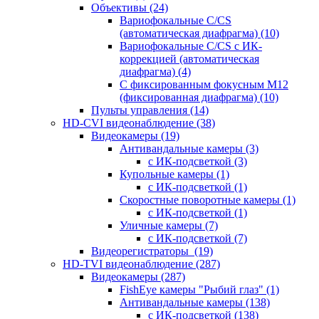
Объективы
(24)
Вариофокальные C/CS
(автоматическая диафрагма)
(10)
Вариофокальные C/CS с ИК-
коррекцией (автоматическая
диафрагма)
(4)
С фиксированным фокусным М12
(фиксированная диафрагма)
(10)
Пульты управления
(14)
HD-CVI видеонаблюдение
(38)
Видеокамеры
(19)
Антивандальные камеры
(3)
с ИК-подсветкой
(3)
Купольные камеры
(1)
с ИК-подсветкой
(1)
Скоростные поворотные камеры
(1)
с ИК-подсветкой
(1)
Уличные камеры
(7)
с ИК-подсветкой
(7)
Видеорегистраторы
(19)
HD-TVI видеонаблюдение
(287)
Видеокамеры
(287)
FishEye камеры "Рыбий глаз"
(1)
Антивандальные камеры
(138)
с ИК-подсветкой
(138)