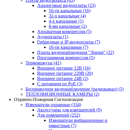
Платы видеозахвата
(63)
Аналоговые видеоплаты
(23)
16-ти канальные
(16)
32-х канальные
(4)
4-х канальные
(1)
8-ми канальные
(2)
Аппаратная компрессия
(5)
Аудиоплаты
(1)
Гибридные и IP-видеоплаты
(7)
16-ти канальные
(7)
Платы видеонаблюдения "Линия"
(22)
Программная компрессия
(5)
Термокожухи
(41)
Внешнее питание 12В
(16)
Внешнее питание 220В
(20)
Внешнее питание 24В
(2)
С питанием по PoE
(3)
Беспроводное видеонаблюдение (радиоканал)
(5)
ТЕПЛОВИЗИОННЫЕ КАМЕРЫ
(2)
Охранно-Пожарная Сигнализация
Извещатели охранные
(334)
Аксессуары для извещателей
(9)
Для помещений
(252)
Извещатели вибрационные и
емкостные
(7)