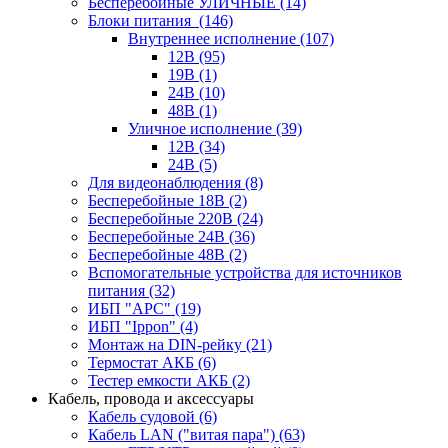
Бесперебойные УЛИЧНЫЕ
(14)
Блоки питания
(146)
Внутреннее исполнение
(107)
12В
(95)
19В
(1)
24В
(10)
48В
(1)
Уличное исполнение
(39)
12В
(34)
24В
(5)
Для видеонаблюдения
(8)
Бесперебойные 18В
(2)
Бесперебойные 220В
(24)
Бесперебойные 24В
(36)
Бесперебойные 48В
(2)
Вспомогательные устройства для источников
питания
(32)
ИБП "APC"
(19)
ИБП "Ippon"
(4)
Монтаж на DIN-рейку
(21)
Термостат АКБ
(6)
Тестер емкости АКБ
(2)
Кабель, провода и аксессуары
Кабель судовой
(6)
Кабель LAN ("витая пара")
(63)