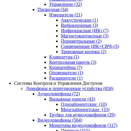
Управление
(32)
Проводная
(34)
Извещатели
(21)
Аккустические
(1)
Вибрационные
(3)
Инфрокрасные (ИК)
(7)
Магнитоконтактные
(3)
Периметральные
(2)
Совмещенные (ИК+СВЧ)
(3)
Тревожные кнопки
(2)
Клавиатура
(1)
Контрольная панель
(3)
Кронштейны
(7)
Оповещатели
(1)
Расширители
(1)
Системы Контроля и Управления Доступом
Домофоны и переговорные устрйства
(858)
Аудиодомофоны
(72)
Вызывные панели
(43)
Одноабонентские
(10)
Многоабонентские
(33)
Трубки для аудиодомофонов
(29)
Видеодомофоны
(564)
Мониторы видеодомофонов
(317)
Цветные
(315)