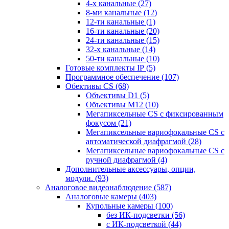
4-х канальные
(27)
8-ми канальные
(12)
12-ти канальные
(1)
16-ти канальные
(20)
24-ти канальные
(15)
32-х канальные
(14)
50-ти канальные
(10)
Готовые комплекты IP
(5)
Программное обеспечение
(107)
Обективы CS
(68)
Объективы D1
(5)
Объективы M12
(10)
Мегапиксельные CS c фиксированным
фокусом
(21)
Мегапиксельные вариофокальные CS c
автоматической диафрагмой
(28)
Мегапиксельные вариофокальные CS c
ручной диафрагмой
(4)
Дополнительные аксессуары, опции,
модули.
(93)
Аналоговое видеонаблюдение
(587)
Аналоговые камеры
(403)
Купольные камеры
(100)
без ИК-подсветки
(56)
с ИК-подсветкой
(44)