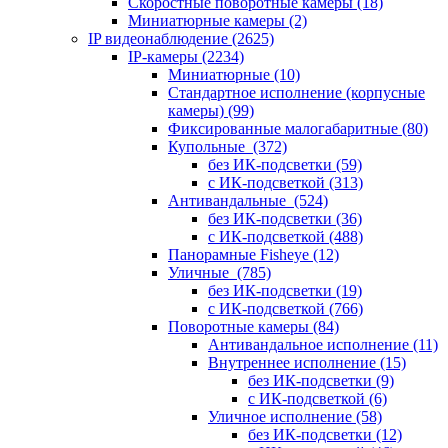
Скоростные поворотные камеры
(18)
Миниатюрные камеры
(2)
IP видеонаблюдение
(2625)
IP-камеры
(2234)
Миниатюрные
(10)
Стандартное исполнение (корпусные
камеры)
(99)
Фиксированные малогабаритные
(80)
Купольные
(372)
без ИК-подсветки
(59)
с ИК-подсветкой
(313)
Антивандальные
(524)
без ИК-подсветки
(36)
с ИК-подсветкой
(488)
Панорамные Fisheye
(12)
Уличные
(785)
без ИК-подсветки
(19)
с ИК-подсветкой
(766)
Поворотные камеры
(84)
Антивандальное исполнение
(11)
Внутреннее исполнение
(15)
без ИК-подсветки
(9)
с ИК-подсветкой
(6)
Уличное исполнение
(58)
без ИК-подсветки
(12)