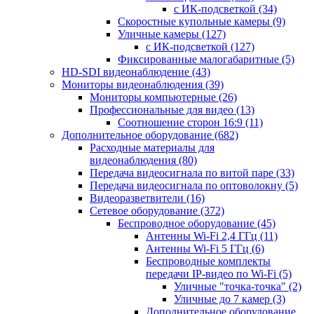
с ИК-подсветкой
(34)
Скоростные купольные камеры
(9)
Уличные камеры
(127)
с ИК-подсветкой
(127)
Фиксированные малогабаритные
(5)
HD-SDI видеонаблюдение
(43)
Мониторы видеонаблюдения
(39)
Мониторы компьютерные
(26)
Профессиональные для видео
(13)
Соотношение сторон 16:9
(11)
Дополнительное оборудование
(682)
Расходные материалы для
видеонаблюдения
(80)
Передача видеосигнала по витой паре
(33)
Передача видеосигнала по оптоволокну
(5)
Видеоразветвители
(16)
Сетевое оборудование
(372)
Беспроводное оборудование
(45)
Антенны Wi-Fi 2,4 ГГц
(11)
Антенны Wi-Fi 5 ГГц
(6)
Беспроводные комплекты
передачи IP-видео по Wi-Fi
(5)
Уличные "точка-точка"
(2)
Уличные до 7 камер
(3)
Дополнительное оборудование