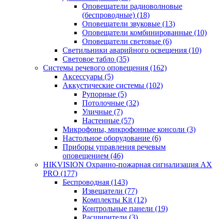
Оповещатели радиоволновые
(беспроводные)
(18)
Оповещатели звуковые
(13)
Оповещатели комбинированные
(10)
Оповещатели световые
(6)
Светильники аварийного освещения
(10)
Световое табло
(35)
Системы речевого оповещения
(162)
Аксессуары
(5)
Аккустические системы
(102)
Рупорные
(5)
Потолочные
(32)
Уличные
(7)
Настенные
(57)
Микрофоны, микрофонные консоли
(3)
Настольное оборудование
(6)
Приборы управления речевым
оповещением
(46)
HIKVISION Охранно-пожарная сигнализация AX
PRO
(177)
Беспроводная
(143)
Извещатели
(77)
Комплекты Kit
(12)
Контрольные панели
(19)
Расширители
(3)