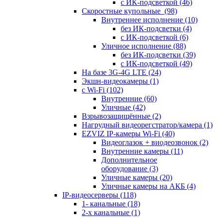
с ИК-подсветкой
(46)
Скоростные купольные
(98)
Внутреннее исполнение
(10)
без ИК-подсветки
(4)
с ИК-подсветкой
(6)
Уличное исполнение
(88)
без ИК-подсветки
(39)
с ИК-подсветкой
(49)
На базе 3G-4G LTE
(24)
Экшн-видеокамеры
(1)
с Wi-Fi
(102)
Внутренние
(60)
Уличные
(42)
Взрывозащищённые
(2)
Нагрудный видеорегстратор/камера
(1)
EZVIZ IP-камеры Wi-Fi
(40)
Видеоглазок + виодеозвонок
(2)
Внутренние камеры
(11)
Дополнительное
оборудование
(3)
Уличные камеры
(20)
Уличные камеры на АКБ
(4)
IP-видеосерверы
(118)
1- канальные
(18)
2-х канальные
(1)