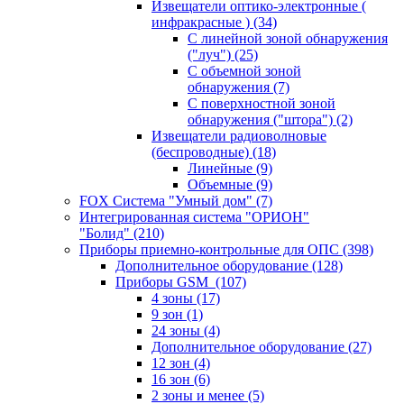
Извещатели оптико-электронные (
инфракрасные )
(34)
С линейной зоной обнаружения
("луч")
(25)
С объемной зоной
обнаружения
(7)
С поверхностной зоной
обнаружения ("штора")
(2)
Извещатели радиоволновые
(беспроводные)
(18)
Линейные
(9)
Объемные
(9)
FOX Система "Умный дом"
(7)
Интегрированная система "ОРИОН"
"Болид"
(210)
Приборы приемно-контрольные для ОПС
(398)
Дополнительное оборудование
(128)
Приборы GSM
(107)
4 зоны
(17)
9 зон
(1)
24 зоны
(4)
Дополнительное оборудование
(27)
12 зон
(4)
16 зон
(6)
2 зоны и менее
(5)