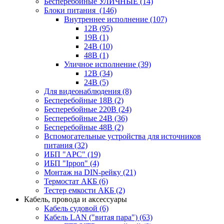
Бесперебойные УЛИЧНЫЕ
(14)
Блоки питания
(146)
Внутреннее исполнение
(107)
12В
(95)
19В
(1)
24В
(10)
48В
(1)
Уличное исполнение
(39)
12В
(34)
24В
(5)
Для видеонаблюдения
(8)
Бесперебойные 18В
(2)
Бесперебойные 220В
(24)
Бесперебойные 24В
(36)
Бесперебойные 48В
(2)
Вспомогательные устройства для источников
питания
(32)
ИБП "APC"
(19)
ИБП "Ippon"
(4)
Монтаж на DIN-рейку
(21)
Термостат АКБ
(6)
Тестер емкости АКБ
(2)
Кабель, провода и аксессуары
Кабель судовой
(6)
Кабель LAN ("витая пара")
(63)