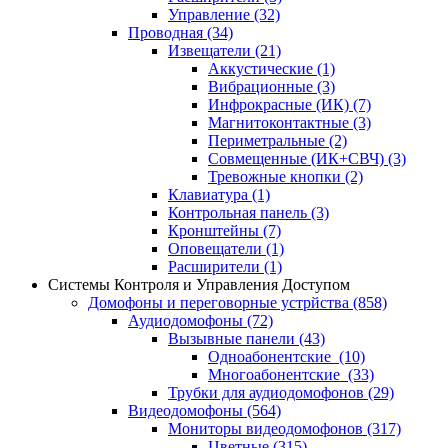
Управление
(32)
Проводная
(34)
Извещатели
(21)
Аккустические
(1)
Вибрационные
(3)
Инфрокрасные (ИК)
(7)
Магнитоконтактные
(3)
Периметральные
(2)
Совмещенные (ИК+СВЧ)
(3)
Тревожные кнопки
(2)
Клавиатура
(1)
Контрольная панель
(3)
Кронштейны
(7)
Оповещатели
(1)
Расширители
(1)
Системы Контроля и Управления Доступом
Домофоны и переговорные устрйства
(858)
Аудиодомофоны
(72)
Вызывные панели
(43)
Одноабонентские
(10)
Многоабонентские
(33)
Трубки для аудиодомофонов
(29)
Видеодомофоны
(564)
Мониторы видеодомофонов
(317)
Цветные
(315)