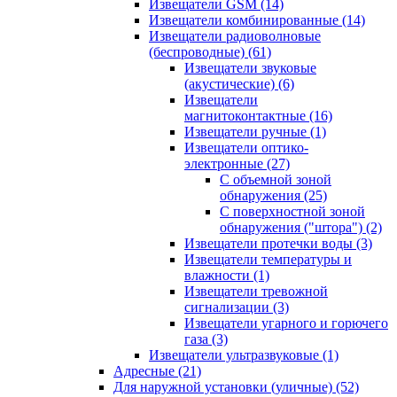
Извещатели GSM
(14)
Извещатели комбинированные
(14)
Извещатели радиоволновые
(беспроводные)
(61)
Извещатели звуковые
(акустические)
(6)
Извещатели
магнитоконтактные
(16)
Извещатели ручные
(1)
Извещатели оптико-
электронные
(27)
С объемной зоной
обнаружения
(25)
С поверхностной зоной
обнаружения ("штора")
(2)
Извещатели протечки воды
(3)
Извещатели температуры и
влажности
(1)
Извещатели тревожной
сигнализации
(3)
Извещатели угарного и горючего
газа
(3)
Извещатели ультразвуковые
(1)
Адресные
(21)
Для наружной установки (уличные)
(52)