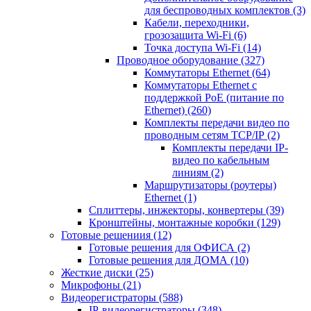
для беспроводных комплектов
(3)
Кабели, переходники,
грозозащита Wi-Fi
(6)
Точка доступа Wi-Fi
(14)
Проводное оборудование
(327)
Коммутаторы Ethernet
(64)
Коммутаторы Ethernet с
поддержкой PoE (питание по
Ethernet)
(260)
Комплекты передачи видео по
проводным сетям TCP/IP
(2)
Комплекты передачи IP-
видео по кабельным
линиям
(2)
Маршрутизаторы (роутеры)
Ethernet
(1)
Сплиттеры, инжекторы, конвертеры
(39)
Кронштейны, монтажные коробки
(129)
Готовые решениия
(12)
Готовые решения для ОФИСА
(2)
Готовые решения для ДОМА
(10)
Жесткие диски
(25)
Микрофоны
(21)
Видеорегистраторы
(588)
IP-видеорегистраторы
(348)