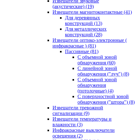
Извещатели звуковые
(акустические)
(19)
Извещатели магнитоконтактные
(41)
Для деревянных
конструкций
(13)
Для металлических
конструкций
(28)
Извещатели оптико-электронные (
инфракрасные )
(81)
Пассивные
(81)
С объемной зоной
обнаружения
(60)
С линейной зоной
обнаружения ("луч")
(8)
С объемной зоной
обнаружения
(потолочные)
(4)
С поверхностной зоной
обнаружения ("штора")
(8)
Извещатели тревожной
сигнализации
(9)
Извещатели температуры и
влажности
(3)
Инфракрасные выключатели
освещения
(2)