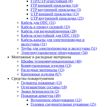
FTP/UTP огнестойкий
(8)
FTP внешней прокладки
(14)
FTP внутренней прокладки
(3)
UTP внешней прокладки
(13)
UTP внутренней прокладки
(25)
Кабель для ОПС
(31)
Кабель и провод силовой
(33)
Кабель для видеонаблюдения
(28)
Кабель огнестойкий для ОПС
(103)
Кабель-каналы для электропроводки и
аксессуары
(31)
Трубы для электропроводки и аксессуары
(51)
Электроустановочное оборудование
(34)
Монтажные и расходные материалы
Шкафы телекоммуникационные
(46)
Коммутационные изделия
(13)
Расходные материалы
(15)
Крепежные изделия
(67)
Средства пожаротушения
Гидранты пожарные
(13)
Огнезащитные составы
(18)
Знаки безопасности
(2)
Пожарная арматура
(49)
Водопенное оборудование
(12)
Головки соединительные рукавные
(25)