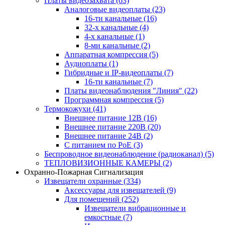
Платы видеозахвата
(63)
Аналоговые видеоплаты
(23)
16-ти канальные
(16)
32-х канальные
(4)
4-х канальные
(1)
8-ми канальные
(2)
Аппаратная компрессия
(5)
Аудиоплаты
(1)
Гибридные и IP-видеоплаты
(7)
16-ти канальные
(7)
Платы видеонаблюдения "Линия"
(22)
Программная компрессия
(5)
Термокожухи
(41)
Внешнее питание 12В
(16)
Внешнее питание 220В
(20)
Внешнее питание 24В
(2)
С питанием по PoE
(3)
Беспроводное видеонаблюдение (радиоканал)
(5)
ТЕПЛОВИЗИОННЫЕ КАМЕРЫ
(2)
Охранно-Пожарная Сигнализация
Извещатели охранные
(334)
Аксессуары для извещателей
(9)
Для помещений
(252)
Извещатели вибрационные и
емкостные
(7)