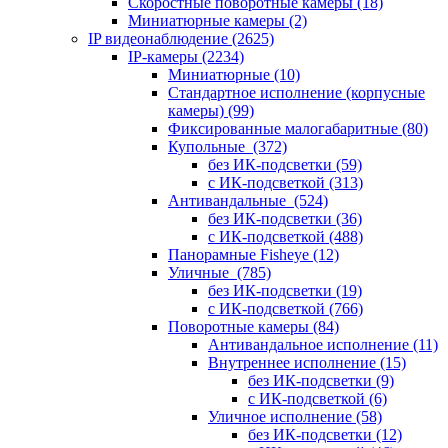
Скоростные поворотные камеры
(18)
Миниатюрные камеры
(2)
IP видеонаблюдение
(2625)
IP-камеры
(2234)
Миниатюрные
(10)
Стандартное исполнение (корпусные
камеры)
(99)
Фиксированные малогабаритные
(80)
Купольные
(372)
без ИК-подсветки
(59)
с ИК-подсветкой
(313)
Антивандальные
(524)
без ИК-подсветки
(36)
с ИК-подсветкой
(488)
Панорамные Fisheye
(12)
Уличные
(785)
без ИК-подсветки
(19)
с ИК-подсветкой
(766)
Поворотные камеры
(84)
Антивандальное исполнение
(11)
Внутреннее исполнение
(15)
без ИК-подсветки
(9)
с ИК-подсветкой
(6)
Уличное исполнение
(58)
без ИК-подсветки
(12)