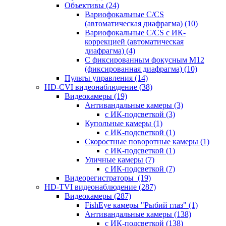
Объективы
(24)
Вариофокальные C/CS
(автоматическая диафрагма)
(10)
Вариофокальные C/CS с ИК-
коррекцией (автоматическая
диафрагма)
(4)
С фиксированным фокусным М12
(фиксированная диафрагма)
(10)
Пульты управления
(14)
HD-CVI видеонаблюдение
(38)
Видеокамеры
(19)
Антивандальные камеры
(3)
с ИК-подсветкой
(3)
Купольные камеры
(1)
с ИК-подсветкой
(1)
Скоростные поворотные камеры
(1)
с ИК-подсветкой
(1)
Уличные камеры
(7)
с ИК-подсветкой
(7)
Видеорегистраторы
(19)
HD-TVI видеонаблюдение
(287)
Видеокамеры
(287)
FishEye камеры "Рыбий глаз"
(1)
Антивандальные камеры
(138)
с ИК-подсветкой
(138)