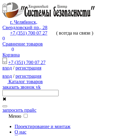
г. Челябинск,
Свердловский пр., 28
+7 (351) 700 07 27
( всегда на связи )
0
Сравнение товаров
0
Корзина
+7 (351) 700 07 27
вход
/
регистрация
вход
/
регистрация
Каталог товаров
заказать звонок
vk
✖
запросить прайс
Меню
Проектирование и монтаж
О нас