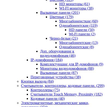
HD мониторы
(61)
WI-FI мониторы
(38)
Вызывные панели
(201)
Цветные
(179)
Многоабоненсткие
(60)
Одноабонентские
(119)
HD панели
(50)
Wi-Fi панели
(2)
Черно-белые
(21)
Многоабонентские
(13)
Одноабонентские
(8)
Доп. оборудование к
видеодомофонам
(46)
IP-домофония
(184)
Комплектующие для IP-домофонов
(9)
Мониторы видеодомофонов
(88)
Вызывные панели
(87)
Переговорные устройства
(38)
Кнопки выхода
(84)
Считыватели, контроллеры, кодовые панели.
(299)
Контроллеры
(75)
Считыватели Touch Memory, Proximity
(182)
Кодовые панели
(40)
Электромагнитные, механические замки,