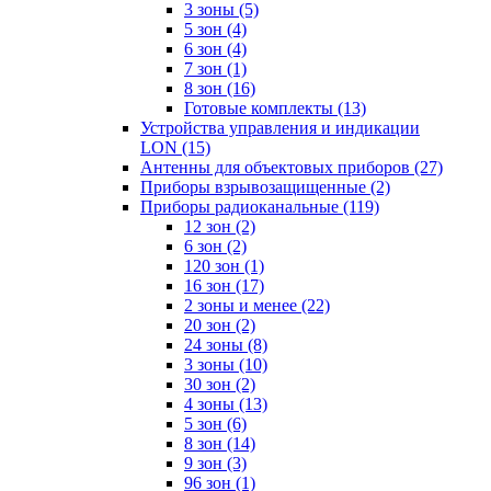
3 зоны
(5)
5 зон
(4)
6 зон
(4)
7 зон
(1)
8 зон
(16)
Готовые комплекты
(13)
Устройства управления и индикации
LON
(15)
Антенны для объектовых приборов
(27)
Приборы взрывозащищенные
(2)
Приборы радиоканальные
(119)
12 зон
(2)
6 зон
(2)
120 зон
(1)
16 зон
(17)
2 зоны и менее
(22)
20 зон
(2)
24 зоны
(8)
3 зоны
(10)
30 зон
(2)
4 зоны
(13)
5 зон
(6)
8 зон
(14)
9 зон
(3)
96 зон
(1)