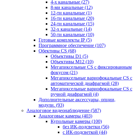
4-х канальные
(27)
8-ми канальные
(12)
12-ти канальные
(1)
16-ти канальные
(20)
24-ти канальные
(15)
32-х канальные
(14)
50-ти канальные
(10)
Готовые комплекты IP
(5)
Программное обеспечение
(107)
Обективы CS
(68)
Объективы D1
(5)
Объективы M12
(10)
Мегапиксельные CS c фиксированным
фокусом
(21)
Мегапиксельные вариофокальные CS c
автоматической диафрагмой
(28)
Мегапиксельные вариофокальные CS c
ручной диафрагмой
(4)
Дополнительные аксессуары, опции,
модули.
(93)
Аналоговое видеонаблюдение
(587)
Аналоговые камеры
(403)
Купольные камеры
(100)
без ИК-подсветки
(56)
с ИК-подсветкой
(44)