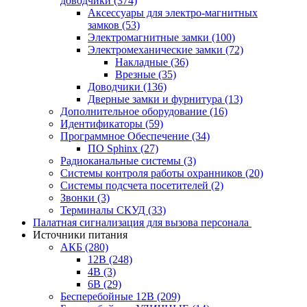
доводчики
(374)
Аксессуары для электро-магнитных
замков
(53)
Электромагнитные замки
(100)
Электромеханические замки
(72)
Накладные
(36)
Врезные
(35)
Доводчики
(136)
Дверные замки и фурнитура
(13)
Дополнительное оборудование
(16)
Идентификаторы
(59)
Программное Обеспечение
(34)
ПО Sphinx
(27)
Радиоканальные системы
(3)
Системы контроля работы охранников
(20)
Системы подсчета посетителей
(2)
Звонки
(3)
Терминалы СКУД
(33)
Палатная сигнализация для вызова персонала
Источники питания
АКБ
(280)
12В
(248)
4В
(3)
6В
(29)
Бесперебойные 12В
(209)