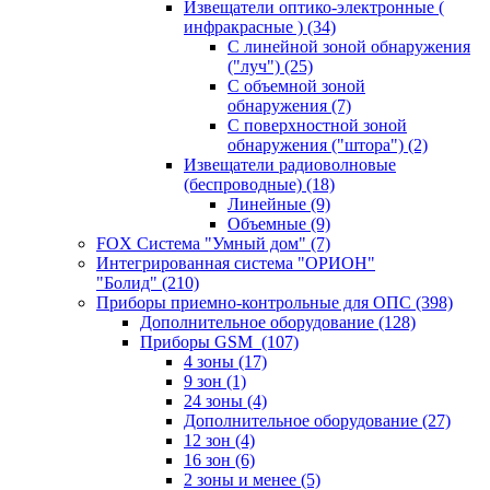
Извещатели оптико-электронные (
инфракрасные )
(34)
С линейной зоной обнаружения
("луч")
(25)
С объемной зоной
обнаружения
(7)
С поверхностной зоной
обнаружения ("штора")
(2)
Извещатели радиоволновые
(беспроводные)
(18)
Линейные
(9)
Объемные
(9)
FOX Система "Умный дом"
(7)
Интегрированная система "ОРИОН"
"Болид"
(210)
Приборы приемно-контрольные для ОПС
(398)
Дополнительное оборудование
(128)
Приборы GSM
(107)
4 зоны
(17)
9 зон
(1)
24 зоны
(4)
Дополнительное оборудование
(27)
12 зон
(4)
16 зон
(6)
2 зоны и менее
(5)