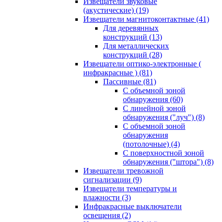
Извещатели звуковые
(акустические)
(19)
Извещатели магнитоконтактные
(41)
Для деревянных
конструкций
(13)
Для металлических
конструкций
(28)
Извещатели оптико-электронные (
инфракрасные )
(81)
Пассивные
(81)
С объемной зоной
обнаружения
(60)
С линейной зоной
обнаружения ("луч")
(8)
С объемной зоной
обнаружения
(потолочные)
(4)
С поверхностной зоной
обнаружения ("штора")
(8)
Извещатели тревожной
сигнализации
(9)
Извещатели температуры и
влажности
(3)
Инфракрасные выключатели
освещения
(2)