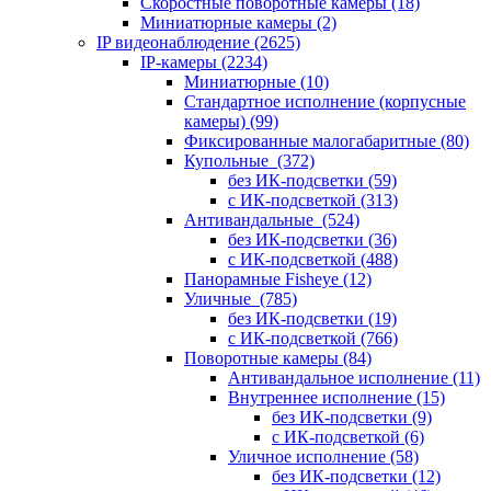
Скоростные поворотные камеры
(18)
Миниатюрные камеры
(2)
IP видеонаблюдение
(2625)
IP-камеры
(2234)
Миниатюрные
(10)
Стандартное исполнение (корпусные
камеры)
(99)
Фиксированные малогабаритные
(80)
Купольные
(372)
без ИК-подсветки
(59)
с ИК-подсветкой
(313)
Антивандальные
(524)
без ИК-подсветки
(36)
с ИК-подсветкой
(488)
Панорамные Fisheye
(12)
Уличные
(785)
без ИК-подсветки
(19)
с ИК-подсветкой
(766)
Поворотные камеры
(84)
Антивандальное исполнение
(11)
Внутреннее исполнение
(15)
без ИК-подсветки
(9)
с ИК-подсветкой
(6)
Уличное исполнение
(58)
без ИК-подсветки
(12)