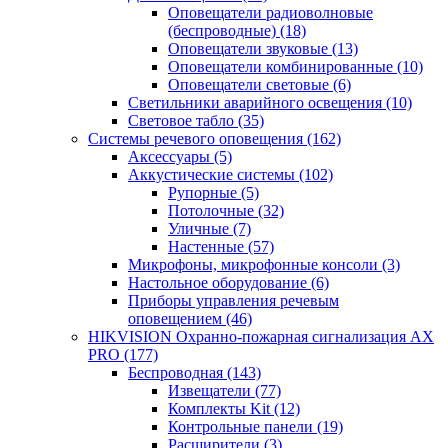
Оповещатели радиоволновые
(беспроводные)
(18)
Оповещатели звуковые
(13)
Оповещатели комбинированные
(10)
Оповещатели световые
(6)
Светильники аварийного освещения
(10)
Световое табло
(35)
Системы речевого оповещения
(162)
Аксессуары
(5)
Аккустические системы
(102)
Рупорные
(5)
Потолочные
(32)
Уличные
(7)
Настенные
(57)
Микрофоны, микрофонные консоли
(3)
Настольное оборудование
(6)
Приборы управления речевым
оповещением
(46)
HIKVISION Охранно-пожарная сигнализация AX
PRO
(177)
Беспроводная
(143)
Извещатели
(77)
Комплекты Kit
(12)
Контрольные панели
(19)
Расширители
(3)