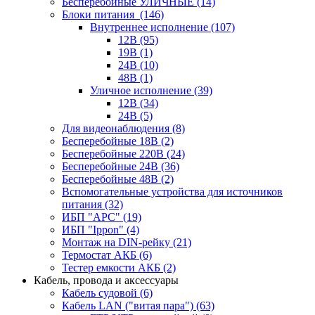
Бесперебойные УЛИЧНЫЕ
(14)
Блоки питания
(146)
Внутреннее исполнение
(107)
12В
(95)
19В
(1)
24В
(10)
48В
(1)
Уличное исполнение
(39)
12В
(34)
24В
(5)
Для видеонаблюдения
(8)
Бесперебойные 18В
(2)
Бесперебойные 220В
(24)
Бесперебойные 24В
(36)
Бесперебойные 48В
(2)
Вспомогательные устройства для источников
питания
(32)
ИБП "APC"
(19)
ИБП "Ippon"
(4)
Монтаж на DIN-рейку
(21)
Термостат АКБ
(6)
Тестер емкости АКБ
(2)
Кабель, провода и аксессуары
Кабель судовой
(6)
Кабель LAN ("витая пара")
(63)