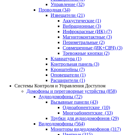
Управление
(32)
Проводная
(34)
Извещатели
(21)
Аккустические
(1)
Вибрационные
(3)
Инфрокрасные (ИК)
(7)
Магнитоконтактные
(3)
Периметральные
(2)
Совмещенные (ИК+СВЧ)
(3)
Тревожные кнопки
(2)
Клавиатура
(1)
Контрольная панель
(3)
Кронштейны
(7)
Оповещатели
(1)
Расширители
(1)
Системы Контроля и Управления Доступом
Домофоны и переговорные устрйства
(858)
Аудиодомофоны
(72)
Вызывные панели
(43)
Одноабонентские
(10)
Многоабонентские
(33)
Трубки для аудиодомофонов
(29)
Видеодомофоны
(564)
Мониторы видеодомофонов
(317)
Цветные
(315)