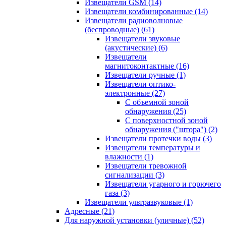
Извещатели GSM
(14)
Извещатели комбинированные
(14)
Извещатели радиоволновые
(беспроводные)
(61)
Извещатели звуковые
(акустические)
(6)
Извещатели
магнитоконтактные
(16)
Извещатели ручные
(1)
Извещатели оптико-
электронные
(27)
С объемной зоной
обнаружения
(25)
С поверхностной зоной
обнаружения ("штора")
(2)
Извещатели протечки воды
(3)
Извещатели температуры и
влажности
(1)
Извещатели тревожной
сигнализации
(3)
Извещатели угарного и горючего
газа
(3)
Извещатели ультразвуковые
(1)
Адресные
(21)
Для наружной установки (уличные)
(52)