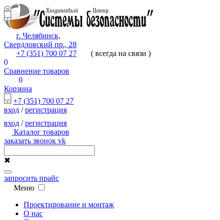
г. Челябинск,
Свердловский пр., 28
+7 (351) 700 07 27
( всегда на связи )
0
Сравнение товаров
0
Корзина
+7 (351) 700 07 27
вход
/
регистрация
вход
/
регистрация
Каталог товаров
заказать звонок
vk
✖
запросить прайс
Меню
Проектирование и монтаж
О нас