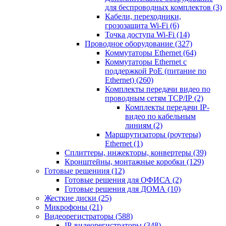
для беспроводных комплектов
(3)
Кабели, переходники,
грозозащита Wi-Fi
(6)
Точка доступа Wi-Fi
(14)
Проводное оборудование
(327)
Коммутаторы Ethernet
(64)
Коммутаторы Ethernet с
поддержкой PoE (питание по
Ethernet)
(260)
Комплекты передачи видео по
проводным сетям TCP/IP
(2)
Комплекты передачи IP-
видео по кабельным
линиям
(2)
Маршрутизаторы (роутеры)
Ethernet
(1)
Сплиттеры, инжекторы, конвертеры
(39)
Кронштейны, монтажные коробки
(129)
Готовые решениия
(12)
Готовые решения для ОФИСА
(2)
Готовые решения для ДОМА
(10)
Жесткие диски
(25)
Микрофоны
(21)
Видеорегистраторы
(588)
IP-видеорегистраторы
(348)