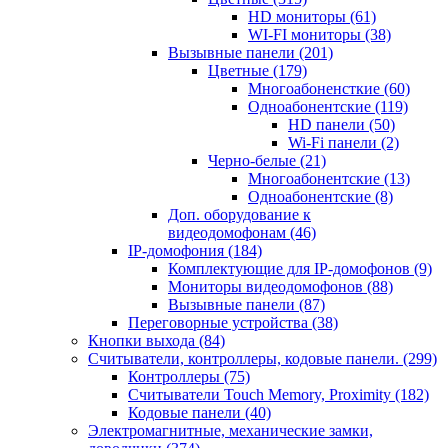
HD мониторы
(61)
WI-FI мониторы
(38)
Вызывные панели
(201)
Цветные
(179)
Многоабоненсткие
(60)
Одноабонентские
(119)
HD панели
(50)
Wi-Fi панели
(2)
Черно-белые
(21)
Многоабонентские
(13)
Одноабонентские
(8)
Доп. оборудование к
видеодомофонам
(46)
IP-домофония
(184)
Комплектующие для IP-домофонов
(9)
Мониторы видеодомофонов
(88)
Вызывные панели
(87)
Переговорные устройства
(38)
Кнопки выхода
(84)
Считыватели, контроллеры, кодовые панели.
(299)
Контроллеры
(75)
Считыватели Touch Memory, Proximity
(182)
Кодовые панели
(40)
Электромагнитные, механические замки,