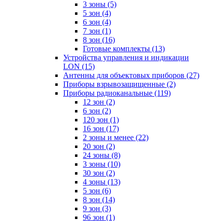
3 зоны
(5)
5 зон
(4)
6 зон
(4)
7 зон
(1)
8 зон
(16)
Готовые комплекты
(13)
Устройства управления и индикации
LON
(15)
Антенны для объектовых приборов
(27)
Приборы взрывозащищенные
(2)
Приборы радиоканальные
(119)
12 зон
(2)
6 зон
(2)
120 зон
(1)
16 зон
(17)
2 зоны и менее
(22)
20 зон
(2)
24 зоны
(8)
3 зоны
(10)
30 зон
(2)
4 зоны
(13)
5 зон
(6)
8 зон
(14)
9 зон
(3)
96 зон
(1)