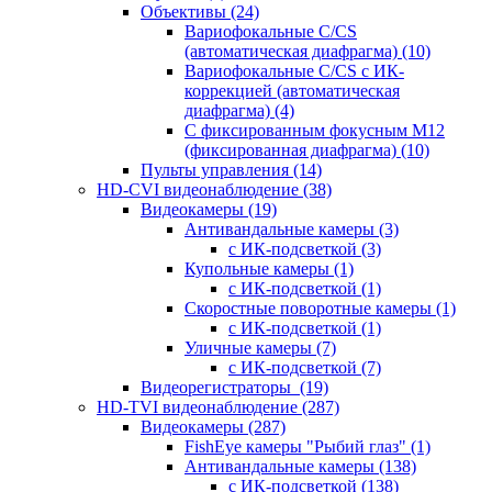
Объективы
(24)
Вариофокальные C/CS
(автоматическая диафрагма)
(10)
Вариофокальные C/CS с ИК-
коррекцией (автоматическая
диафрагма)
(4)
С фиксированным фокусным М12
(фиксированная диафрагма)
(10)
Пульты управления
(14)
HD-CVI видеонаблюдение
(38)
Видеокамеры
(19)
Антивандальные камеры
(3)
с ИК-подсветкой
(3)
Купольные камеры
(1)
с ИК-подсветкой
(1)
Скоростные поворотные камеры
(1)
с ИК-подсветкой
(1)
Уличные камеры
(7)
с ИК-подсветкой
(7)
Видеорегистраторы
(19)
HD-TVI видеонаблюдение
(287)
Видеокамеры
(287)
FishEye камеры "Рыбий глаз"
(1)
Антивандальные камеры
(138)
с ИК-подсветкой
(138)