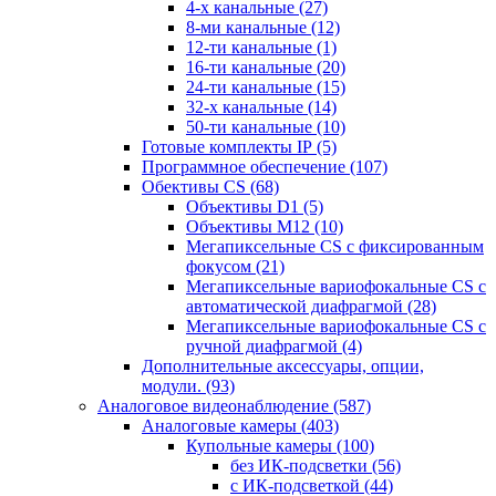
4-х канальные
(27)
8-ми канальные
(12)
12-ти канальные
(1)
16-ти канальные
(20)
24-ти канальные
(15)
32-х канальные
(14)
50-ти канальные
(10)
Готовые комплекты IP
(5)
Программное обеспечение
(107)
Обективы CS
(68)
Объективы D1
(5)
Объективы M12
(10)
Мегапиксельные CS c фиксированным
фокусом
(21)
Мегапиксельные вариофокальные CS c
автоматической диафрагмой
(28)
Мегапиксельные вариофокальные CS c
ручной диафрагмой
(4)
Дополнительные аксессуары, опции,
модули.
(93)
Аналоговое видеонаблюдение
(587)
Аналоговые камеры
(403)
Купольные камеры
(100)
без ИК-подсветки
(56)
с ИК-подсветкой
(44)