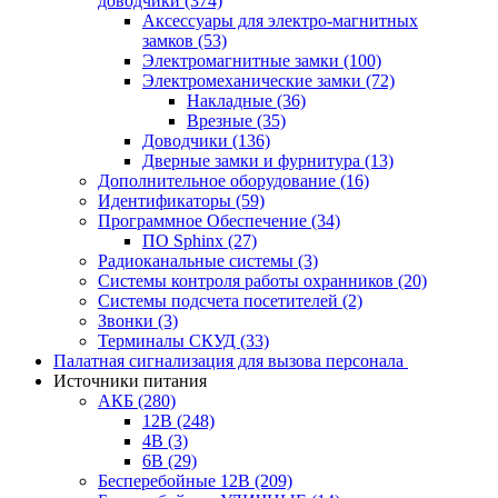
доводчики
(374)
Аксессуары для электро-магнитных
замков
(53)
Электромагнитные замки
(100)
Электромеханические замки
(72)
Накладные
(36)
Врезные
(35)
Доводчики
(136)
Дверные замки и фурнитура
(13)
Дополнительное оборудование
(16)
Идентификаторы
(59)
Программное Обеспечение
(34)
ПО Sphinx
(27)
Радиоканальные системы
(3)
Системы контроля работы охранников
(20)
Системы подсчета посетителей
(2)
Звонки
(3)
Терминалы СКУД
(33)
Палатная сигнализация для вызова персонала
Источники питания
АКБ
(280)
12В
(248)
4В
(3)
6В
(29)
Бесперебойные 12В
(209)