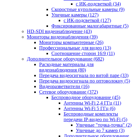
с ИК-подсветкой
(34)
Скоростные купольные камеры
(9)
Уличные камеры
(127)
с ИК-подсветкой
(127)
Фиксированные малогабаритные
(5)
HD-SDI видеонаблюдение
(43)
Мониторы видеонаблюдения
(39)
Мониторы компьютерные
(26)
Профессиональные для видео
(13)
Соотношение сторон 16:9
(11)
Дополнительное оборудование
(682)
Расходные материалы для
видеонаблюдения
(80)
Передача видеосигнала по витой паре
(33)
Передача видеосигнала по оптоволокну
(5)
Видеоразветвители
(16)
Сетевое оборудование
(372)
Беспроводное оборудование
(45)
Антенны Wi-Fi 2,4 ГГц
(11)
Антенны Wi-Fi 5 ГГц
(6)
Беспроводные комплекты
передачи IP-видео по Wi-Fi
(5)
Уличные "точка-точка"
(2)
Уличные до 7 камер
(3)
Дополнительное оборудование