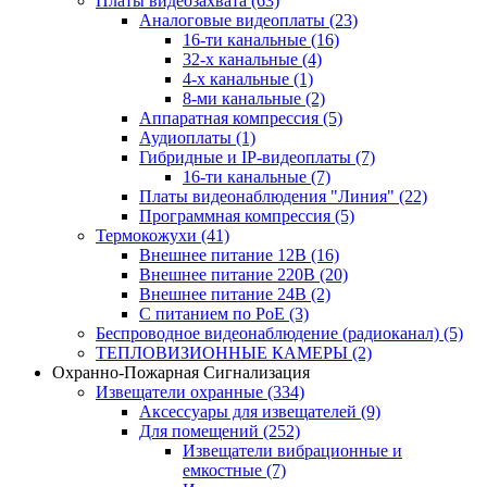
Платы видеозахвата
(63)
Аналоговые видеоплаты
(23)
16-ти канальные
(16)
32-х канальные
(4)
4-х канальные
(1)
8-ми канальные
(2)
Аппаратная компрессия
(5)
Аудиоплаты
(1)
Гибридные и IP-видеоплаты
(7)
16-ти канальные
(7)
Платы видеонаблюдения "Линия"
(22)
Программная компрессия
(5)
Термокожухи
(41)
Внешнее питание 12В
(16)
Внешнее питание 220В
(20)
Внешнее питание 24В
(2)
С питанием по PoE
(3)
Беспроводное видеонаблюдение (радиоканал)
(5)
ТЕПЛОВИЗИОННЫЕ КАМЕРЫ
(2)
Охранно-Пожарная Сигнализация
Извещатели охранные
(334)
Аксессуары для извещателей
(9)
Для помещений
(252)
Извещатели вибрационные и
емкостные
(7)