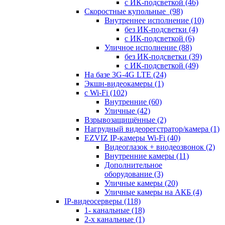
с ИК-подсветкой
(46)
Скоростные купольные
(98)
Внутреннее исполнение
(10)
без ИК-подсветки
(4)
с ИК-подсветкой
(6)
Уличное исполнение
(88)
без ИК-подсветки
(39)
с ИК-подсветкой
(49)
На базе 3G-4G LTE
(24)
Экшн-видеокамеры
(1)
с Wi-Fi
(102)
Внутренние
(60)
Уличные
(42)
Взрывозащищённые
(2)
Нагрудный видеорегстратор/камера
(1)
EZVIZ IP-камеры Wi-Fi
(40)
Видеоглазок + виодеозвонок
(2)
Внутренние камеры
(11)
Дополнительное
оборудование
(3)
Уличные камеры
(20)
Уличные камеры на АКБ
(4)
IP-видеосерверы
(118)
1- канальные
(18)
2-х канальные
(1)