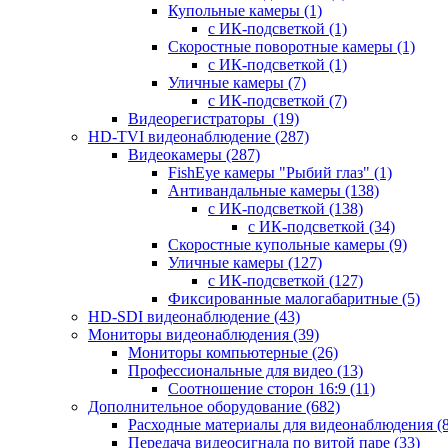
Купольные камеры
(1)
с ИК-подсветкой
(1)
Скоростные поворотные камеры
(1)
с ИК-подсветкой
(1)
Уличные камеры
(7)
с ИК-подсветкой
(7)
Видеорегистраторы
(19)
HD-TVI видеонаблюдение
(287)
Видеокамеры
(287)
FishEye камеры "Рыбий глаз"
(1)
Антивандальные камеры
(138)
с ИК-подсветкой
(138)
с ИК-подсветкой
(34)
Скоростные купольные камеры
(9)
Уличные камеры
(127)
с ИК-подсветкой
(127)
Фиксированные малогабаритные
(5)
HD-SDI видеонаблюдение
(43)
Мониторы видеонаблюдения
(39)
Мониторы компьютерные
(26)
Профессиональные для видео
(13)
Соотношение сторон 16:9
(11)
Дополнительное оборудование
(682)
Расходные материалы для видеонаблюдения
(
Передача видеосигнала по витой паре
(33)