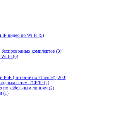
 IP-видео по Wi-Fi
(5)
я беспроводных комплектов
(3)
 Wi-Fi
(6)
й PoE (питание по Ethernet)
(260)
оводным сетям TCP/IP
(2)
ео по кабельным линиям
(2)
et
(1)