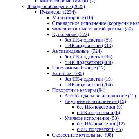
Миниатюрные камеры
(2)
IP видеонаблюдение
(2625)
IP-камеры
(2234)
Миниатюрные
(10)
Стандартное исполнение (корпусные к
Фиксированные малогабаритные
(80)
Купольные
(372)
без ИК-подсветки
(59)
с ИК-подсветкой
(313)
Антивандальные
(524)
без ИК-подсветки
(36)
с ИК-подсветкой
(488)
Панорамные Fisheye
(12)
Уличные
(785)
без ИК-подсветки
(19)
с ИК-подсветкой
(766)
Поворотные камеры
(84)
Антивандальное исполнение
(11)
Внутреннее исполнение
(15)
без ИК-подсветки
(9)
с ИК-подсветкой
(6)
Уличное исполнение
(58)
без ИК-подсветки
(12)
с ИК-подсветкой
(46)
Скоростные купольные
(98)