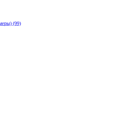
амеры)
(99)