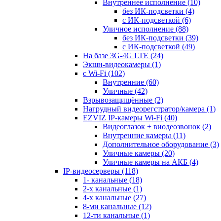
Внутреннее исполнение
(10)
без ИК-подсветки
(4)
с ИК-подсветкой
(6)
Уличное исполнение
(88)
без ИК-подсветки
(39)
с ИК-подсветкой
(49)
На базе 3G-4G LTE
(24)
Экшн-видеокамеры
(1)
с Wi-Fi
(102)
Внутренние
(60)
Уличные
(42)
Взрывозащищённые
(2)
Нагрудный видеорегстратор/камера
(1)
EZVIZ IP-камеры Wi-Fi
(40)
Видеоглазок + виодеозвонок
(2)
Внутренние камеры
(11)
Дополнительное оборудование
(3)
Уличные камеры
(20)
Уличные камеры на АКБ
(4)
IP-видеосерверы
(118)
1- канальные
(18)
2-х канальные
(1)
4-х канальные
(27)
8-ми канальные
(12)
12-ти канальные
(1)