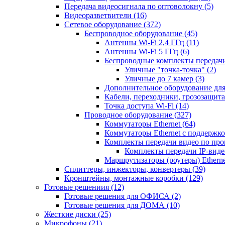
Передача видеосигнала по оптоволокну
(5)
Видеоразветвители
(16)
Сетевое оборудование
(372)
Беспроводное оборудование
(45)
Антенны Wi-Fi 2,4 ГГц
(11)
Антенны Wi-Fi 5 ГГц
(6)
Беспроводные комплекты передачи
Уличные "точка-точка"
(2)
Уличные до 7 камер
(3)
Дополнительное оборудование дл
Кабели, переходники, грозозащита
Точка доступа Wi-Fi
(14)
Проводное оборудование
(327)
Коммутаторы Ethernet
(64)
Коммутаторы Ethernet с поддержко
Комплекты передачи видео по пр
Комплекты передачи IP-вид
Маршрутизаторы (роутеры) Ethern
Сплиттеры, инжекторы, конвертеры
(39)
Кронштейны, монтажные коробки
(129)
Готовые решениия
(12)
Готовые решения для ОФИСА
(2)
Готовые решения для ДОМА
(10)
Жесткие диски
(25)
Микрофоны
(21)