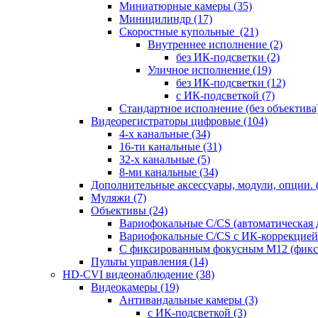
Миниатюрные камеры
(35)
Миницилиндр
(17)
Скоростные купольные
(21)
Внутреннее исполнение
(2)
без ИК-подсветки
(2)
Уличное исполнение
(19)
без ИК-подсветки
(12)
с ИК-подсветкой
(7)
Стандартное исполнение (без объектива
Видеорегистраторы цифровые
(104)
4-х канальные
(34)
16-ти канальные
(31)
32-х канальные
(5)
8-ми канальные
(34)
Дополнительные аксессуары, модули, опции.
Муляжи
(7)
Объективы
(24)
Вариофокальные C/CS (автоматическая
Вариофокальные C/CS с ИК-коррекцией 
С фиксированным фокусным М12 (фикс
Пульты управления
(14)
HD-CVI видеонаблюдение
(38)
Видеокамеры
(19)
Антивандальные камеры
(3)
с ИК-подсветкой
(3)