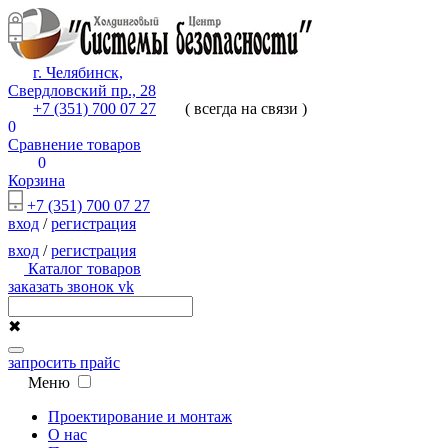
г. Челябинск,
Свердловский пр., 28
+7 (351) 700 07 27
( всегда на связи )
0
Сравнение товаров
0
Корзина
+7 (351) 700 07 27
вход
/
регистрация
вход
/
регистрация
Каталог товаров
заказать звонок
vk
✖
запросить прайс
Меню
Проектирование и монтаж
О нас