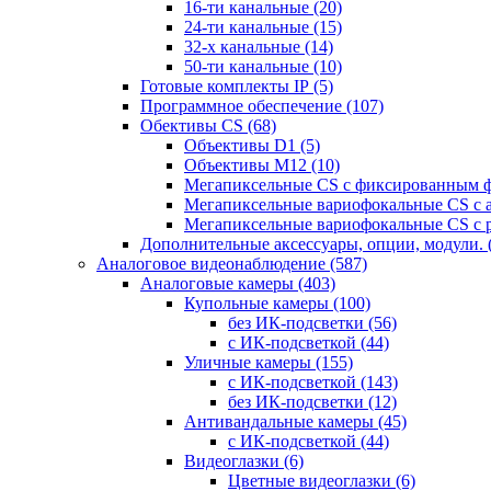
16-ти канальные
(20)
24-ти канальные
(15)
32-х канальные
(14)
50-ти канальные
(10)
Готовые комплекты IP
(5)
Программное обеспечение
(107)
Обективы CS
(68)
Объективы D1
(5)
Объективы M12
(10)
Мегапиксельные CS c фиксированным 
Мегапиксельные вариофокальные CS c 
Мегапиксельные вариофокальные CS c 
Дополнительные аксессуары, опции, модули.
Аналоговое видеонаблюдение
(587)
Аналоговые камеры
(403)
Купольные камеры
(100)
без ИК-подсветки
(56)
с ИК-подсветкой
(44)
Уличные камеры
(155)
с ИК-подсветкой
(143)
без ИК-подсветки
(12)
Антивандальные камеры
(45)
с ИК-подсветкой
(44)
Видеоглазки
(6)
Цветные видеоглазки
(6)