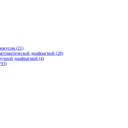
фокусом
(21)
автоматической диафрагмой
(28)
ручной диафрагмой
(4)
(93)