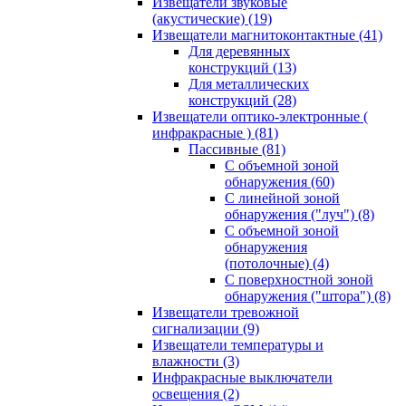
Извещатели звуковые
(акустические)
(19)
Извещатели магнитоконтактные
(41)
Для деревянных
конструкций
(13)
Для металлических
конструкций
(28)
Извещатели оптико-электронные (
инфракрасные )
(81)
Пассивные
(81)
С объемной зоной
обнаружения
(60)
С линейной зоной
обнаружения ("луч")
(8)
С объемной зоной
обнаружения
(потолочные)
(4)
С поверхностной зоной
обнаружения ("штора")
(8)
Извещатели тревожной
сигнализации
(9)
Извещатели температуры и
влажности
(3)
Инфракрасные выключатели
освещения
(2)