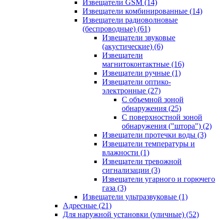
Извещатели GSM
(14)
Извещатели комбинированные
(14)
Извещатели радиоволновые
(беспроводные)
(61)
Извещатели звуковые
(акустические)
(6)
Извещатели
магнитоконтактные
(16)
Извещатели ручные
(1)
Извещатели оптико-
электронные
(27)
С объемной зоной
обнаружения
(25)
С поверхностной зоной
обнаружения ("штора")
(2)
Извещатели протечки воды
(3)
Извещатели температуры и
влажности
(1)
Извещатели тревожной
сигнализации
(3)
Извещатели угарного и горючего
газа
(3)
Извещатели ультразвуковые
(1)
Адресные
(21)
Для наружной установки (уличные)
(52)