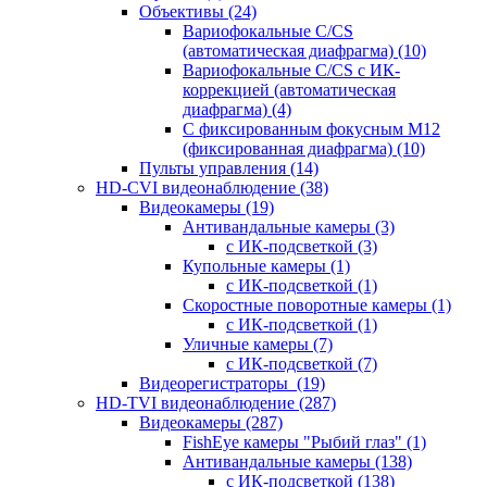
Объективы
(24)
Вариофокальные C/CS
(автоматическая диафрагма)
(10)
Вариофокальные C/CS с ИК-
коррекцией (автоматическая
диафрагма)
(4)
С фиксированным фокусным М12
(фиксированная диафрагма)
(10)
Пульты управления
(14)
HD-CVI видеонаблюдение
(38)
Видеокамеры
(19)
Антивандальные камеры
(3)
с ИК-подсветкой
(3)
Купольные камеры
(1)
с ИК-подсветкой
(1)
Скоростные поворотные камеры
(1)
с ИК-подсветкой
(1)
Уличные камеры
(7)
с ИК-подсветкой
(7)
Видеорегистраторы
(19)
HD-TVI видеонаблюдение
(287)
Видеокамеры
(287)
FishEye камеры "Рыбий глаз"
(1)
Антивандальные камеры
(138)
с ИК-подсветкой
(138)