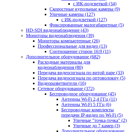
с ИК-подсветкой
(34)
Скоростные купольные камеры
(9)
Уличные камеры
(127)
с ИК-подсветкой
(127)
Фиксированные малогабаритные
(5)
HD-SDI видеонаблюдение
(43)
Мониторы видеонаблюдения
(39)
Мониторы компьютерные
(26)
Профессиональные для видео
(13)
Соотношение сторон 16:9
(11)
Дополнительное оборудование
(682)
Расходные материалы для
видеонаблюдения
(80)
Передача видеосигнала по витой паре
(33)
Передача видеосигнала по оптоволокну
(5)
Видеоразветвители
(16)
Сетевое оборудование
(372)
Беспроводное оборудование
(45)
Антенны Wi-Fi 2,4 ГГц
(11)
Антенны Wi-Fi 5 ГГц
(6)
Беспроводные комплекты
передачи IP-видео по Wi-Fi
(5)
Уличные "точка-точка"
(2)
Уличные до 7 камер
(3)
Дополнительное оборудование