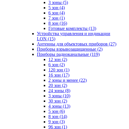
3 зоны
(5)
5 зон
(4)
6 зон
(4)
7 зон
(1)
8 зон
(16)
Готовые комплекты
(13)
Устройства управления и индикации
LON
(15)
Антенны для объектовых приборов
(27)
Приборы взрывозащищенные
(2)
Приборы радиоканальные
(119)
12 зон
(2)
6 зон
(2)
120 зон
(1)
16 зон
(17)
2 зоны и менее
(22)
20 зон
(2)
24 зоны
(8)
3 зоны
(10)
30 зон
(2)
4 зоны
(13)
5 зон
(6)
8 зон
(14)
9 зон
(3)
96 зон
(1)