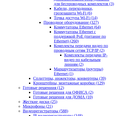
для беспроводных комплектов
(3)
Кабели, переходники,
грозозащита Wi-Fi
(6)
Точка доступа Wi-Fi
(14)
Проводное оборудование
(327)
Коммутаторы Ethernet
(64)
Коммутаторы Ethernet с
поддержкой PoE (питание по
Ethernet)
(260)
Комплекты передачи видео по
проводным сетям TCP/IP
(2)
Комплекты передачи IP-
видео по кабельным
линиям
(2)
Маршрутизаторы (роутеры)
Ethernet
(1)
Сплиттеры, инжекторы, конвертеры
(39)
Кронштейны, монтажные коробки
(129)
Готовые решениия
(12)
Готовые решения для ОФИСА
(2)
Готовые решения для ДОМА
(10)
Жесткие диски
(25)
Микрофоны
(21)
Видеорегистраторы
(588)
IP-видеорегистраторы
(348)