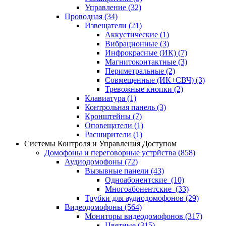
Управление
(32)
Проводная
(34)
Извещатели
(21)
Аккустические
(1)
Вибрационные
(3)
Инфрокрасные (ИК)
(7)
Магнитоконтактные
(3)
Периметральные
(2)
Совмещенные (ИК+СВЧ)
(3)
Тревожные кнопки
(2)
Клавиатура
(1)
Контрольная панель
(3)
Кронштейны
(7)
Оповещатели
(1)
Расширители
(1)
Системы Контроля и Управления Доступом
Домофоны и переговорные устрйства
(858)
Аудиодомофоны
(72)
Вызывные панели
(43)
Одноабонентские
(10)
Многоабонентские
(33)
Трубки для аудиодомофонов
(29)
Видеодомофоны
(564)
Мониторы видеодомофонов
(317)
Цветные
(315)