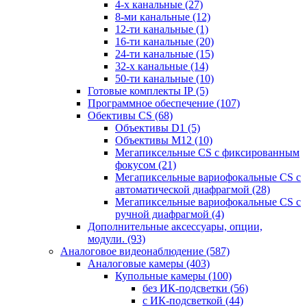
4-х канальные
(27)
8-ми канальные
(12)
12-ти канальные
(1)
16-ти канальные
(20)
24-ти канальные
(15)
32-х канальные
(14)
50-ти канальные
(10)
Готовые комплекты IP
(5)
Программное обеспечение
(107)
Обективы CS
(68)
Объективы D1
(5)
Объективы M12
(10)
Мегапиксельные CS c фиксированным
фокусом
(21)
Мегапиксельные вариофокальные CS c
автоматической диафрагмой
(28)
Мегапиксельные вариофокальные CS c
ручной диафрагмой
(4)
Дополнительные аксессуары, опции,
модули.
(93)
Аналоговое видеонаблюдение
(587)
Аналоговые камеры
(403)
Купольные камеры
(100)
без ИК-подсветки
(56)
с ИК-подсветкой
(44)