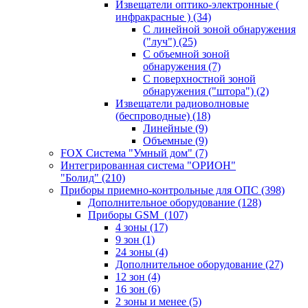
Извещатели оптико-электронные (
инфракрасные )
(34)
С линейной зоной обнаружения
("луч")
(25)
С объемной зоной
обнаружения
(7)
С поверхностной зоной
обнаружения ("штора")
(2)
Извещатели радиоволновые
(беспроводные)
(18)
Линейные
(9)
Объемные
(9)
FOX Система "Умный дом"
(7)
Интегрированная система "ОРИОН"
"Болид"
(210)
Приборы приемно-контрольные для ОПС
(398)
Дополнительное оборудование
(128)
Приборы GSM
(107)
4 зоны
(17)
9 зон
(1)
24 зоны
(4)
Дополнительное оборудование
(27)
12 зон
(4)
16 зон
(6)
2 зоны и менее
(5)