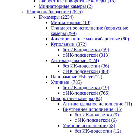
Скоростные поворотные камеры
(18)
Миниатюрные камеры
(2)
IP видеонаблюдение
(2625)
IP-камеры
(2234)
Миниатюрные
(10)
Стандартное исполнение (корпусные
камеры)
(99)
Фиксированные малогабаритные
(80)
Купольные
(372)
без ИК-подсветки
(59)
с ИК-подсветкой
(313)
Антивандальные
(524)
без ИК-подсветки
(36)
с ИК-подсветкой
(488)
Панорамные Fisheye
(12)
Уличные
(785)
без ИК-подсветки
(19)
с ИК-подсветкой
(766)
Поворотные камеры
(84)
Антивандальное исполнение
(11)
Внутреннее исполнение
(15)
без ИК-подсветки
(9)
с ИК-подсветкой
(6)
Уличное исполнение
(58)
без ИК-подсветки
(12)