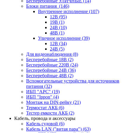
Бесперебойные УЛИЧНЫЕ
(14)
Блоки питания
(146)
Внутреннее исполнение
(107)
12В
(95)
19В
(1)
24В
(10)
48В
(1)
Уличное исполнение
(39)
12В
(34)
24В
(5)
Для видеонаблюдения
(8)
Бесперебойные 18В
(2)
Бесперебойные 220В
(24)
Бесперебойные 24В
(36)
Бесперебойные 48В
(2)
Вспомогательные устройства для источников
питания
(32)
ИБП "APC"
(19)
ИБП "Ippon"
(4)
Монтаж на DIN-рейку
(21)
Термостат АКБ
(6)
Тестер емкости АКБ
(2)
Кабель, провода и аксессуары
Кабель судовой
(6)
Кабель LAN ("витая пара")
(63)