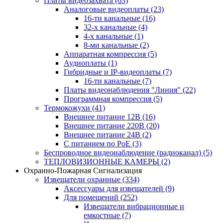
Платы видеозахвата
(63)
Аналоговые видеоплаты
(23)
16-ти канальные
(16)
32-х канальные
(4)
4-х канальные
(1)
8-ми канальные
(2)
Аппаратная компрессия
(5)
Аудиоплаты
(1)
Гибридные и IP-видеоплаты
(7)
16-ти канальные
(7)
Платы видеонаблюдения "Линия"
(22)
Программная компрессия
(5)
Термокожухи
(41)
Внешнее питание 12В
(16)
Внешнее питание 220В
(20)
Внешнее питание 24В
(2)
С питанием по PoE
(3)
Беспроводное видеонаблюдение (радиоканал)
(5)
ТЕПЛОВИЗИОННЫЕ КАМЕРЫ
(2)
Охранно-Пожарная Сигнализация
Извещатели охранные
(334)
Аксессуары для извещателей
(9)
Для помещений
(252)
Извещатели вибрационные и
емкостные
(7)