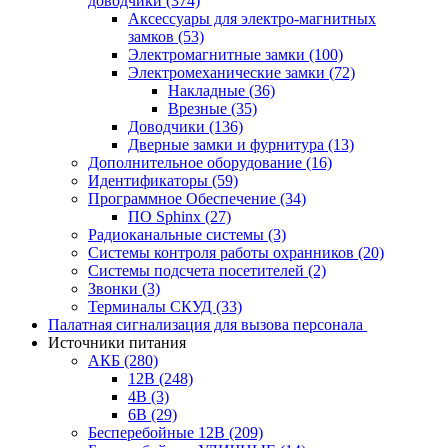
доводчики
(374)
Аксессуары для электро-магнитных
замков
(53)
Электромагнитные замки
(100)
Электромеханические замки
(72)
Накладные
(36)
Врезные
(35)
Доводчики
(136)
Дверные замки и фурнитура
(13)
Дополнительное оборудование
(16)
Идентификаторы
(59)
Программное Обеспечение
(34)
ПО Sphinx
(27)
Радиоканальные системы
(3)
Системы контроля работы охранников
(20)
Системы подсчета посетителей
(2)
Звонки
(3)
Терминалы СКУД
(33)
Палатная сигнализация для вызова персонала
Источники питания
АКБ
(280)
12В
(248)
4В
(3)
6В
(29)
Бесперебойные 12В
(209)