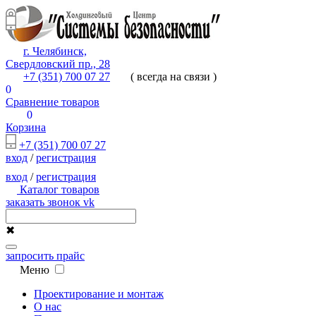
г. Челябинск,
Свердловский пр., 28
+7 (351) 700 07 27
( всегда на связи )
0
Сравнение товаров
0
Корзина
+7 (351) 700 07 27
вход
/
регистрация
вход
/
регистрация
Каталог товаров
заказать звонок
vk
✖
запросить прайс
Меню
Проектирование и монтаж
О нас