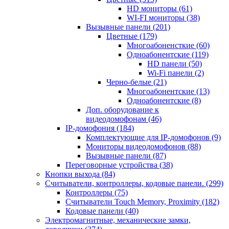
HD мониторы
(61)
WI-FI мониторы
(38)
Вызывные панели
(201)
Цветные
(179)
Многоабоненсткие
(60)
Одноабонентские
(119)
HD панели
(50)
Wi-Fi панели
(2)
Черно-белые
(21)
Многоабонентские
(13)
Одноабонентские
(8)
Доп. оборудование к
видеодомофонам
(46)
IP-домофония
(184)
Комплектующие для IP-домофонов
(9)
Мониторы видеодомофонов
(88)
Вызывные панели
(87)
Переговорные устройства
(38)
Кнопки выхода
(84)
Считыватели, контроллеры, кодовые панели.
(299)
Контроллеры
(75)
Считыватели Touch Memory, Proximity
(182)
Кодовые панели
(40)
Электромагнитные, механические замки,