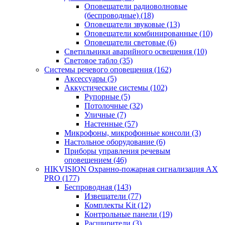
Оповещатели радиоволновые
(беспроводные)
(18)
Оповещатели звуковые
(13)
Оповещатели комбинированные
(10)
Оповещатели световые
(6)
Светильники аварийного освещения
(10)
Световое табло
(35)
Системы речевого оповещения
(162)
Аксессуары
(5)
Аккустические системы
(102)
Рупорные
(5)
Потолочные
(32)
Уличные
(7)
Настенные
(57)
Микрофоны, микрофонные консоли
(3)
Настольное оборудование
(6)
Приборы управления речевым
оповещением
(46)
HIKVISION Охранно-пожарная сигнализация AX
PRO
(177)
Беспроводная
(143)
Извещатели
(77)
Комплекты Kit
(12)
Контрольные панели
(19)
Расширители
(3)