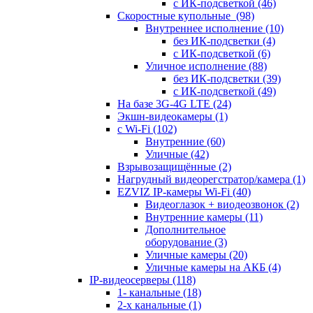
с ИК-подсветкой
(46)
Скоростные купольные
(98)
Внутреннее исполнение
(10)
без ИК-подсветки
(4)
с ИК-подсветкой
(6)
Уличное исполнение
(88)
без ИК-подсветки
(39)
с ИК-подсветкой
(49)
На базе 3G-4G LTE
(24)
Экшн-видеокамеры
(1)
с Wi-Fi
(102)
Внутренние
(60)
Уличные
(42)
Взрывозащищённые
(2)
Нагрудный видеорегстратор/камера
(1)
EZVIZ IP-камеры Wi-Fi
(40)
Видеоглазок + виодеозвонок
(2)
Внутренние камеры
(11)
Дополнительное
оборудование
(3)
Уличные камеры
(20)
Уличные камеры на АКБ
(4)
IP-видеосерверы
(118)
1- канальные
(18)
2-х канальные
(1)