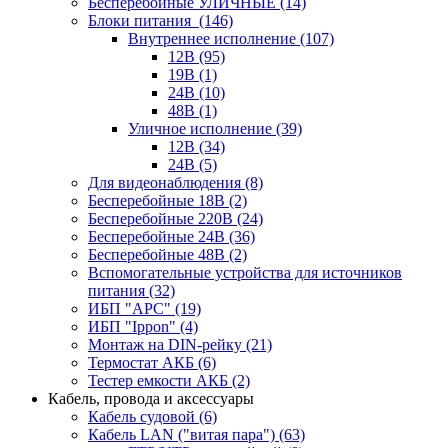
Бесперебойные УЛИЧНЫЕ
(14)
Блоки питания
(146)
Внутреннее исполнение
(107)
12В
(95)
19В
(1)
24В
(10)
48В
(1)
Уличное исполнение
(39)
12В
(34)
24В
(5)
Для видеонаблюдения
(8)
Бесперебойные 18В
(2)
Бесперебойные 220В
(24)
Бесперебойные 24В
(36)
Бесперебойные 48В
(2)
Вспомогательные устройства для источников
питания
(32)
ИБП "APC"
(19)
ИБП "Ippon"
(4)
Монтаж на DIN-рейку
(21)
Термостат АКБ
(6)
Тестер емкости АКБ
(2)
Кабель, провода и аксессуары
Кабель судовой
(6)
Кабель LAN ("витая пара")
(63)