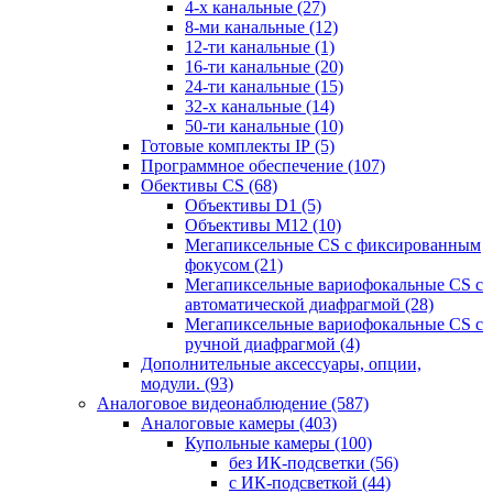
4-х канальные
(27)
8-ми канальные
(12)
12-ти канальные
(1)
16-ти канальные
(20)
24-ти канальные
(15)
32-х канальные
(14)
50-ти канальные
(10)
Готовые комплекты IP
(5)
Программное обеспечение
(107)
Обективы CS
(68)
Объективы D1
(5)
Объективы M12
(10)
Мегапиксельные CS c фиксированным
фокусом
(21)
Мегапиксельные вариофокальные CS c
автоматической диафрагмой
(28)
Мегапиксельные вариофокальные CS c
ручной диафрагмой
(4)
Дополнительные аксессуары, опции,
модули.
(93)
Аналоговое видеонаблюдение
(587)
Аналоговые камеры
(403)
Купольные камеры
(100)
без ИК-подсветки
(56)
с ИК-подсветкой
(44)