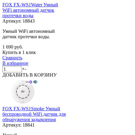
FOX FX-WS1Water Умный
WiFi автономный датчик
протечки воды
Артикул:
18843
Умный WiFi автономный
датчик протечки воды.
1 690 руб.
Купить в 1 клик
Сравнить
В избранное
+
-
ДОБАВИТЬ
В КОРЗИНУ
FOX FX-WS1Smoke Умный
беспроводной WiFi датчик для
обнаружения задымления
Артикул:
18841