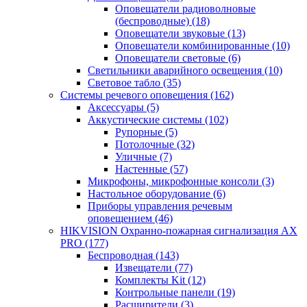
Оповещатели радиоволновые
(беспроводные)
(18)
Оповещатели звуковые
(13)
Оповещатели комбинированные
(10)
Оповещатели световые
(6)
Светильники аварийного освещения
(10)
Световое табло
(35)
Системы речевого оповещения
(162)
Аксессуары
(5)
Аккустические системы
(102)
Рупорные
(5)
Потолочные
(32)
Уличные
(7)
Настенные
(57)
Микрофоны, микрофонные консоли
(3)
Настольное оборудование
(6)
Приборы управления речевым
оповещением
(46)
HIKVISION Охранно-пожарная сигнализация AX
PRO
(177)
Беспроводная
(143)
Извещатели
(77)
Комплекты Kit
(12)
Контрольные панели
(19)
Расширители
(3)