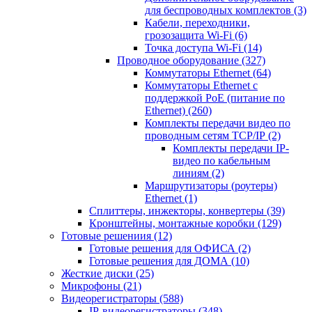
для беспроводных комплектов
(3)
Кабели, переходники,
грозозащита Wi-Fi
(6)
Точка доступа Wi-Fi
(14)
Проводное оборудование
(327)
Коммутаторы Ethernet
(64)
Коммутаторы Ethernet с
поддержкой PoE (питание по
Ethernet)
(260)
Комплекты передачи видео по
проводным сетям TCP/IP
(2)
Комплекты передачи IP-
видео по кабельным
линиям
(2)
Маршрутизаторы (роутеры)
Ethernet
(1)
Сплиттеры, инжекторы, конвертеры
(39)
Кронштейны, монтажные коробки
(129)
Готовые решениия
(12)
Готовые решения для ОФИСА
(2)
Готовые решения для ДОМА
(10)
Жесткие диски
(25)
Микрофоны
(21)
Видеорегистраторы
(588)
IP-видеорегистраторы
(348)