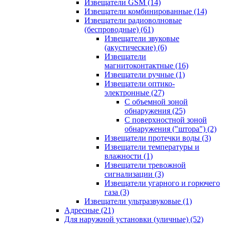
Извещатели GSM
(14)
Извещатели комбинированные
(14)
Извещатели радиоволновые
(беспроводные)
(61)
Извещатели звуковые
(акустические)
(6)
Извещатели
магнитоконтактные
(16)
Извещатели ручные
(1)
Извещатели оптико-
электронные
(27)
С объемной зоной
обнаружения
(25)
С поверхностной зоной
обнаружения ("штора")
(2)
Извещатели протечки воды
(3)
Извещатели температуры и
влажности
(1)
Извещатели тревожной
сигнализации
(3)
Извещатели угарного и горючего
газа
(3)
Извещатели ультразвуковые
(1)
Адресные
(21)
Для наружной установки (уличные)
(52)