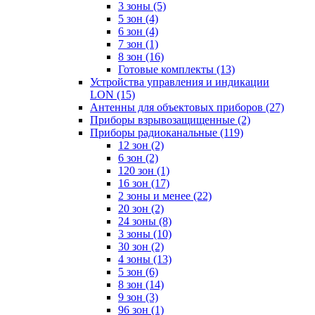
3 зоны
(5)
5 зон
(4)
6 зон
(4)
7 зон
(1)
8 зон
(16)
Готовые комплекты
(13)
Устройства управления и индикации
LON
(15)
Антенны для объектовых приборов
(27)
Приборы взрывозащищенные
(2)
Приборы радиоканальные
(119)
12 зон
(2)
6 зон
(2)
120 зон
(1)
16 зон
(17)
2 зоны и менее
(22)
20 зон
(2)
24 зоны
(8)
3 зоны
(10)
30 зон
(2)
4 зоны
(13)
5 зон
(6)
8 зон
(14)
9 зон
(3)
96 зон
(1)