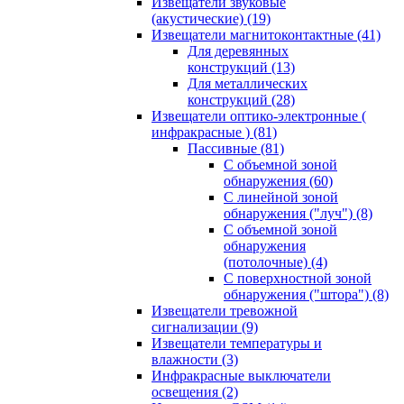
Извещатели звуковые
(акустические)
(19)
Извещатели магнитоконтактные
(41)
Для деревянных
конструкций
(13)
Для металлических
конструкций
(28)
Извещатели оптико-электронные (
инфракрасные )
(81)
Пассивные
(81)
С объемной зоной
обнаружения
(60)
С линейной зоной
обнаружения ("луч")
(8)
С объемной зоной
обнаружения
(потолочные)
(4)
С поверхностной зоной
обнаружения ("штора")
(8)
Извещатели тревожной
сигнализации
(9)
Извещатели температуры и
влажности
(3)
Инфракрасные выключатели
освещения
(2)