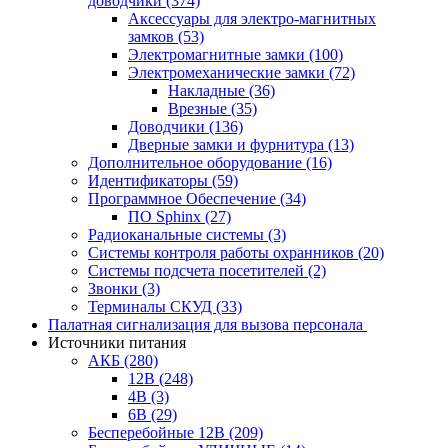
доводчики
(374)
Аксессуары для электро-магнитных
замков
(53)
Электромагнитные замки
(100)
Электромеханические замки
(72)
Накладные
(36)
Врезные
(35)
Доводчики
(136)
Дверные замки и фурнитура
(13)
Дополнительное оборудование
(16)
Идентификаторы
(59)
Программное Обеспечение
(34)
ПО Sphinx
(27)
Радиоканальные системы
(3)
Системы контроля работы охранников
(20)
Системы подсчета посетителей
(2)
Звонки
(3)
Терминалы СКУД
(33)
Палатная сигнализация для вызова персонала
Источники питания
АКБ
(280)
12В
(248)
4В
(3)
6В
(29)
Бесперебойные 12В
(209)