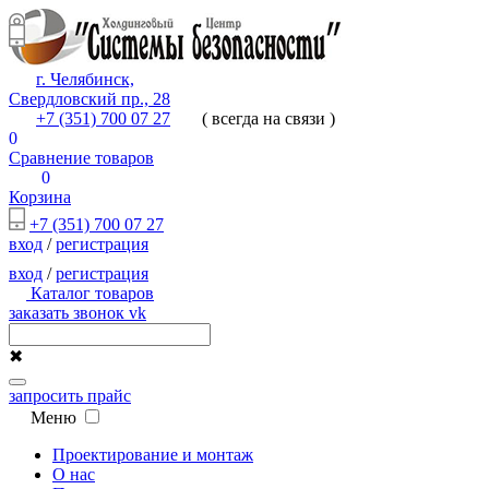
г. Челябинск,
Свердловский пр., 28
+7 (351) 700 07 27
( всегда на связи )
0
Сравнение товаров
0
Корзина
+7 (351) 700 07 27
вход
/
регистрация
вход
/
регистрация
Каталог товаров
заказать звонок
vk
✖
запросить прайс
Меню
Проектирование и монтаж
О нас