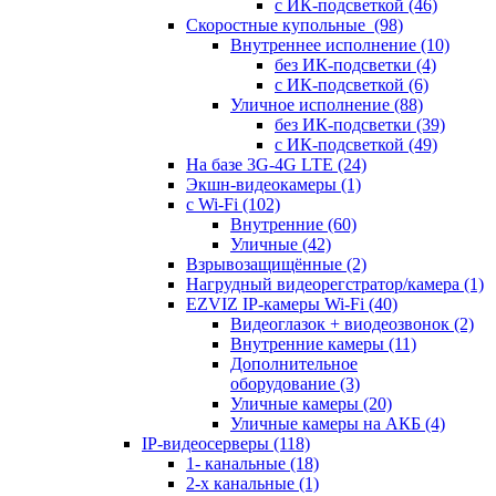
с ИК-подсветкой
(46)
Скоростные купольные
(98)
Внутреннее исполнение
(10)
без ИК-подсветки
(4)
с ИК-подсветкой
(6)
Уличное исполнение
(88)
без ИК-подсветки
(39)
с ИК-подсветкой
(49)
На базе 3G-4G LTE
(24)
Экшн-видеокамеры
(1)
с Wi-Fi
(102)
Внутренние
(60)
Уличные
(42)
Взрывозащищённые
(2)
Нагрудный видеорегстратор/камера
(1)
EZVIZ IP-камеры Wi-Fi
(40)
Видеоглазок + виодеозвонок
(2)
Внутренние камеры
(11)
Дополнительное
оборудование
(3)
Уличные камеры
(20)
Уличные камеры на АКБ
(4)
IP-видеосерверы
(118)
1- канальные
(18)
2-х канальные
(1)