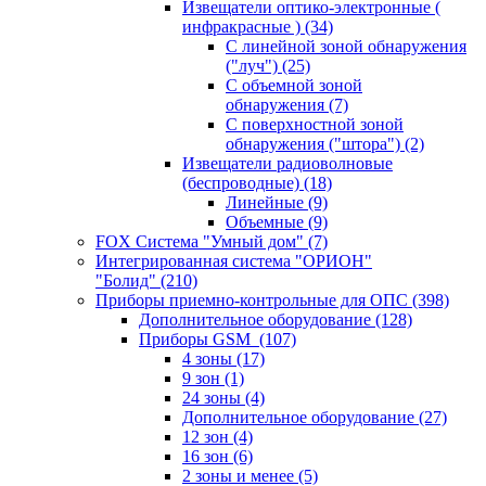
Извещатели оптико-электронные (
инфракрасные )
(34)
С линейной зоной обнаружения
("луч")
(25)
С объемной зоной
обнаружения
(7)
С поверхностной зоной
обнаружения ("штора")
(2)
Извещатели радиоволновые
(беспроводные)
(18)
Линейные
(9)
Объемные
(9)
FOX Система "Умный дом"
(7)
Интегрированная система "ОРИОН"
"Болид"
(210)
Приборы приемно-контрольные для ОПС
(398)
Дополнительное оборудование
(128)
Приборы GSM
(107)
4 зоны
(17)
9 зон
(1)
24 зоны
(4)
Дополнительное оборудование
(27)
12 зон
(4)
16 зон
(6)
2 зоны и менее
(5)