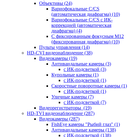
Объективы
(24)
Вариофокальные C/CS
(автоматическая диафрагма)
(10)
Вариофокальные C/CS с ИК-
коррекцией (автоматическая
диафрагма)
(4)
С фиксированным фокусным М12
(фиксированная диафрагма)
(10)
Пульты управления
(14)
HD-CVI видеонаблюдение
(38)
Видеокамеры
(19)
Антивандальные камеры
(3)
с ИК-подсветкой
(3)
Купольные камеры
(1)
с ИК-подсветкой
(1)
Скоростные поворотные камеры
(1)
с ИК-подсветкой
(1)
Уличные камеры
(7)
с ИК-подсветкой
(7)
Видеорегистраторы
(19)
HD-TVI видеонаблюдение
(287)
Видеокамеры
(287)
FishEye камеры "Рыбий глаз"
(1)
Антивандальные камеры
(138)
с ИК-подсветкой
(138)