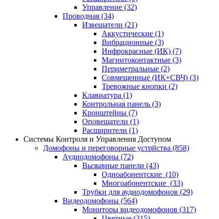
Управление
(32)
Проводная
(34)
Извещатели
(21)
Аккустические
(1)
Вибрационные
(3)
Инфрокрасные (ИК)
(7)
Магнитоконтактные
(3)
Периметральные
(2)
Совмещенные (ИК+СВЧ)
(3)
Тревожные кнопки
(2)
Клавиатура
(1)
Контрольная панель
(3)
Кронштейны
(7)
Оповещатели
(1)
Расширители
(1)
Системы Контроля и Управления Доступом
Домофоны и переговорные устрйства
(858)
Аудиодомофоны
(72)
Вызывные панели
(43)
Одноабонентские
(10)
Многоабонентские
(33)
Трубки для аудиодомофонов
(29)
Видеодомофоны
(564)
Мониторы видеодомофонов
(317)
Цветные
(315)