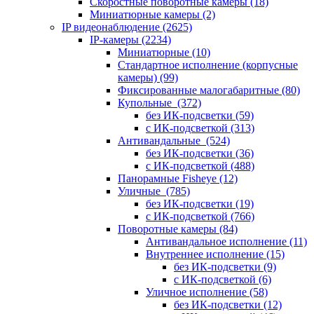
Скоростные поворотные камеры
(18)
Миниатюрные камеры
(2)
IP видеонаблюдение
(2625)
IP-камеры
(2234)
Миниатюрные
(10)
Стандартное исполнение (корпусные
камеры)
(99)
Фиксированные малогабаритные
(80)
Купольные
(372)
без ИК-подсветки
(59)
с ИК-подсветкой
(313)
Антивандальные
(524)
без ИК-подсветки
(36)
с ИК-подсветкой
(488)
Панорамные Fisheye
(12)
Уличные
(785)
без ИК-подсветки
(19)
с ИК-подсветкой
(766)
Поворотные камеры
(84)
Антивандальное исполнение
(11)
Внутреннее исполнение
(15)
без ИК-подсветки
(9)
с ИК-подсветкой
(6)
Уличное исполнение
(58)
без ИК-подсветки
(12)