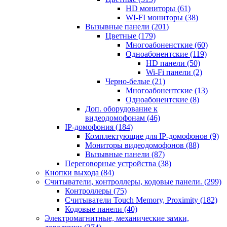
HD мониторы
(61)
WI-FI мониторы
(38)
Вызывные панели
(201)
Цветные
(179)
Многоабоненсткие
(60)
Одноабонентские
(119)
HD панели
(50)
Wi-Fi панели
(2)
Черно-белые
(21)
Многоабонентские
(13)
Одноабонентские
(8)
Доп. оборудование к
видеодомофонам
(46)
IP-домофония
(184)
Комплектующие для IP-домофонов
(9)
Мониторы видеодомофонов
(88)
Вызывные панели
(87)
Переговорные устройства
(38)
Кнопки выхода
(84)
Считыватели, контроллеры, кодовые панели.
(299)
Контроллеры
(75)
Считыватели Touch Memory, Proximity
(182)
Кодовые панели
(40)
Электромагнитные, механические замки,