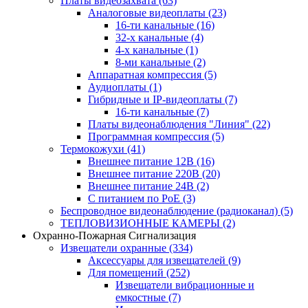
Платы видеозахвата
(63)
Аналоговые видеоплаты
(23)
16-ти канальные
(16)
32-х канальные
(4)
4-х канальные
(1)
8-ми канальные
(2)
Аппаратная компрессия
(5)
Аудиоплаты
(1)
Гибридные и IP-видеоплаты
(7)
16-ти канальные
(7)
Платы видеонаблюдения "Линия"
(22)
Программная компрессия
(5)
Термокожухи
(41)
Внешнее питание 12В
(16)
Внешнее питание 220В
(20)
Внешнее питание 24В
(2)
С питанием по PoE
(3)
Беспроводное видеонаблюдение (радиоканал)
(5)
ТЕПЛОВИЗИОННЫЕ КАМЕРЫ
(2)
Охранно-Пожарная Сигнализация
Извещатели охранные
(334)
Аксессуары для извещателей
(9)
Для помещений
(252)
Извещатели вибрационные и
емкостные
(7)