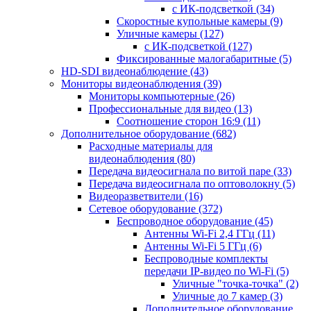
с ИК-подсветкой
(34)
Скоростные купольные камеры
(9)
Уличные камеры
(127)
с ИК-подсветкой
(127)
Фиксированные малогабаритные
(5)
HD-SDI видеонаблюдение
(43)
Мониторы видеонаблюдения
(39)
Мониторы компьютерные
(26)
Профессиональные для видео
(13)
Соотношение сторон 16:9
(11)
Дополнительное оборудование
(682)
Расходные материалы для
видеонаблюдения
(80)
Передача видеосигнала по витой паре
(33)
Передача видеосигнала по оптоволокну
(5)
Видеоразветвители
(16)
Сетевое оборудование
(372)
Беспроводное оборудование
(45)
Антенны Wi-Fi 2,4 ГГц
(11)
Антенны Wi-Fi 5 ГГц
(6)
Беспроводные комплекты
передачи IP-видео по Wi-Fi
(5)
Уличные "точка-точка"
(2)
Уличные до 7 камер
(3)
Дополнительное оборудование