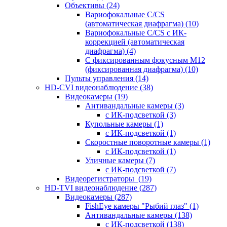
Объективы
(24)
Вариофокальные C/CS
(автоматическая диафрагма)
(10)
Вариофокальные C/CS с ИК-
коррекцией (автоматическая
диафрагма)
(4)
С фиксированным фокусным М12
(фиксированная диафрагма)
(10)
Пульты управления
(14)
HD-CVI видеонаблюдение
(38)
Видеокамеры
(19)
Антивандальные камеры
(3)
с ИК-подсветкой
(3)
Купольные камеры
(1)
с ИК-подсветкой
(1)
Скоростные поворотные камеры
(1)
с ИК-подсветкой
(1)
Уличные камеры
(7)
с ИК-подсветкой
(7)
Видеорегистраторы
(19)
HD-TVI видеонаблюдение
(287)
Видеокамеры
(287)
FishEye камеры "Рыбий глаз"
(1)
Антивандальные камеры
(138)
с ИК-подсветкой
(138)