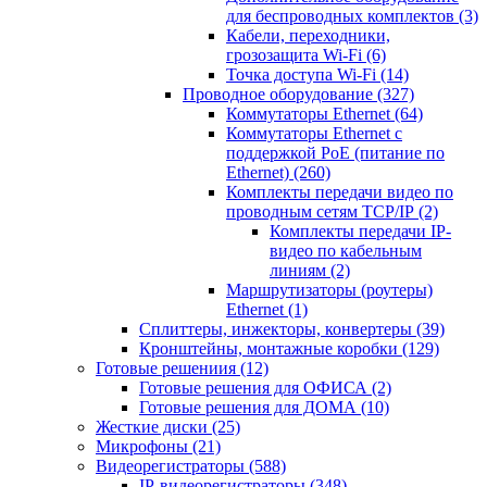
для беспроводных комплектов
(3)
Кабели, переходники,
грозозащита Wi-Fi
(6)
Точка доступа Wi-Fi
(14)
Проводное оборудование
(327)
Коммутаторы Ethernet
(64)
Коммутаторы Ethernet с
поддержкой PoE (питание по
Ethernet)
(260)
Комплекты передачи видео по
проводным сетям TCP/IP
(2)
Комплекты передачи IP-
видео по кабельным
линиям
(2)
Маршрутизаторы (роутеры)
Ethernet
(1)
Сплиттеры, инжекторы, конвертеры
(39)
Кронштейны, монтажные коробки
(129)
Готовые решениия
(12)
Готовые решения для ОФИСА
(2)
Готовые решения для ДОМА
(10)
Жесткие диски
(25)
Микрофоны
(21)
Видеорегистраторы
(588)
IP-видеорегистраторы
(348)