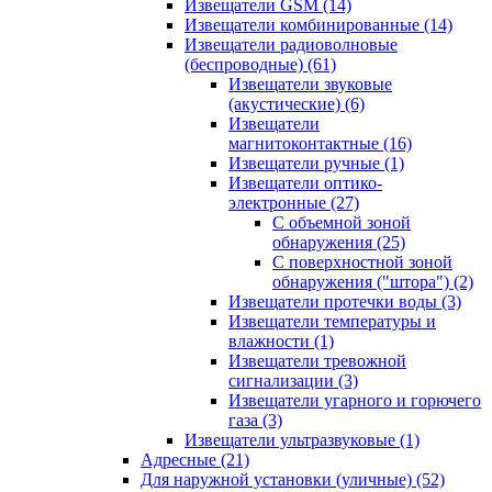
Извещатели GSM
(14)
Извещатели комбинированные
(14)
Извещатели радиоволновые
(беспроводные)
(61)
Извещатели звуковые
(акустические)
(6)
Извещатели
магнитоконтактные
(16)
Извещатели ручные
(1)
Извещатели оптико-
электронные
(27)
С объемной зоной
обнаружения
(25)
С поверхностной зоной
обнаружения ("штора")
(2)
Извещатели протечки воды
(3)
Извещатели температуры и
влажности
(1)
Извещатели тревожной
сигнализации
(3)
Извещатели угарного и горючего
газа
(3)
Извещатели ультразвуковые
(1)
Адресные
(21)
Для наружной установки (уличные)
(52)