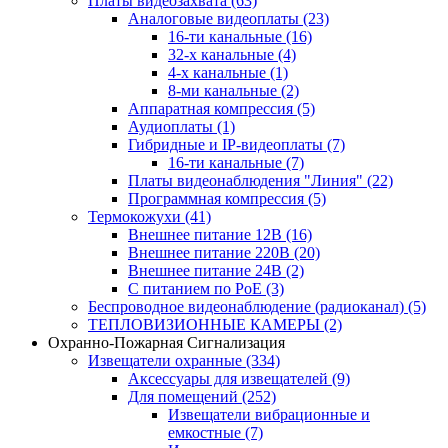
Платы видеозахвата
(63)
Аналоговые видеоплаты
(23)
16-ти канальные
(16)
32-х канальные
(4)
4-х канальные
(1)
8-ми канальные
(2)
Аппаратная компрессия
(5)
Аудиоплаты
(1)
Гибридные и IP-видеоплаты
(7)
16-ти канальные
(7)
Платы видеонаблюдения "Линия"
(22)
Программная компрессия
(5)
Термокожухи
(41)
Внешнее питание 12В
(16)
Внешнее питание 220В
(20)
Внешнее питание 24В
(2)
С питанием по PoE
(3)
Беспроводное видеонаблюдение (радиоканал)
(5)
ТЕПЛОВИЗИОННЫЕ КАМЕРЫ
(2)
Охранно-Пожарная Сигнализация
Извещатели охранные
(334)
Аксессуары для извещателей
(9)
Для помещений
(252)
Извещатели вибрационные и
емкостные
(7)