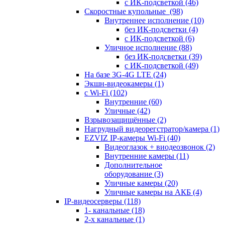
с ИК-подсветкой
(46)
Скоростные купольные
(98)
Внутреннее исполнение
(10)
без ИК-подсветки
(4)
с ИК-подсветкой
(6)
Уличное исполнение
(88)
без ИК-подсветки
(39)
с ИК-подсветкой
(49)
На базе 3G-4G LTE
(24)
Экшн-видеокамеры
(1)
с Wi-Fi
(102)
Внутренние
(60)
Уличные
(42)
Взрывозащищённые
(2)
Нагрудный видеорегстратор/камера
(1)
EZVIZ IP-камеры Wi-Fi
(40)
Видеоглазок + виодеозвонок
(2)
Внутренние камеры
(11)
Дополнительное
оборудование
(3)
Уличные камеры
(20)
Уличные камеры на АКБ
(4)
IP-видеосерверы
(118)
1- канальные
(18)
2-х канальные
(1)