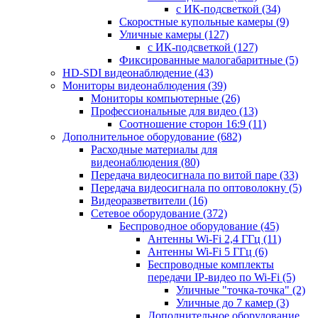
с ИК-подсветкой
(34)
Скоростные купольные камеры
(9)
Уличные камеры
(127)
с ИК-подсветкой
(127)
Фиксированные малогабаритные
(5)
HD-SDI видеонаблюдение
(43)
Мониторы видеонаблюдения
(39)
Мониторы компьютерные
(26)
Профессиональные для видео
(13)
Соотношение сторон 16:9
(11)
Дополнительное оборудование
(682)
Расходные материалы для
видеонаблюдения
(80)
Передача видеосигнала по витой паре
(33)
Передача видеосигнала по оптоволокну
(5)
Видеоразветвители
(16)
Сетевое оборудование
(372)
Беспроводное оборудование
(45)
Антенны Wi-Fi 2,4 ГГц
(11)
Антенны Wi-Fi 5 ГГц
(6)
Беспроводные комплекты
передачи IP-видео по Wi-Fi
(5)
Уличные "точка-точка"
(2)
Уличные до 7 камер
(3)
Дополнительное оборудование