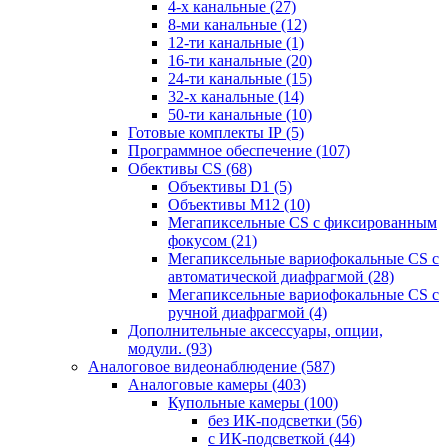
4-х канальные
(27)
8-ми канальные
(12)
12-ти канальные
(1)
16-ти канальные
(20)
24-ти канальные
(15)
32-х канальные
(14)
50-ти канальные
(10)
Готовые комплекты IP
(5)
Программное обеспечение
(107)
Обективы CS
(68)
Объективы D1
(5)
Объективы M12
(10)
Мегапиксельные CS c фиксированным
фокусом
(21)
Мегапиксельные вариофокальные CS c
автоматической диафрагмой
(28)
Мегапиксельные вариофокальные CS c
ручной диафрагмой
(4)
Дополнительные аксессуары, опции,
модули.
(93)
Аналоговое видеонаблюдение
(587)
Аналоговые камеры
(403)
Купольные камеры
(100)
без ИК-подсветки
(56)
с ИК-подсветкой
(44)