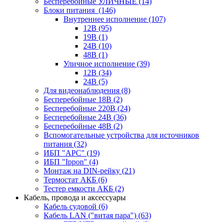
Бесперебойные УЛИЧНЫЕ
(14)
Блоки питания
(146)
Внутреннее исполнение
(107)
12В
(95)
19В
(1)
24В
(10)
48В
(1)
Уличное исполнение
(39)
12В
(34)
24В
(5)
Для видеонаблюдения
(8)
Бесперебойные 18В
(2)
Бесперебойные 220В
(24)
Бесперебойные 24В
(36)
Бесперебойные 48В
(2)
Вспомогательные устройства для источников
питания
(32)
ИБП "APC"
(19)
ИБП "Ippon"
(4)
Монтаж на DIN-рейку
(21)
Термостат АКБ
(6)
Тестер емкости АКБ
(2)
Кабель, провода и аксессуары
Кабель судовой
(6)
Кабель LAN ("витая пара")
(63)