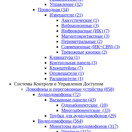
Управление
(32)
Проводная
(34)
Извещатели
(21)
Аккустические
(1)
Вибрационные
(3)
Инфрокрасные (ИК)
(7)
Магнитоконтактные
(3)
Периметральные
(2)
Совмещенные (ИК+СВЧ)
(3)
Тревожные кнопки
(2)
Клавиатура
(1)
Контрольная панель
(3)
Кронштейны
(7)
Оповещатели
(1)
Расширители
(1)
Системы Контроля и Управления Доступом
Домофоны и переговорные устрйства
(858)
Аудиодомофоны
(72)
Вызывные панели
(43)
Одноабонентские
(10)
Многоабонентские
(33)
Трубки для аудиодомофонов
(29)
Видеодомофоны
(564)
Мониторы видеодомофонов
(317)
Цветные
(315)