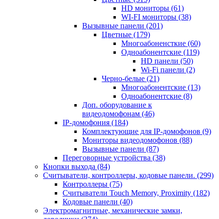
HD мониторы
(61)
WI-FI мониторы
(38)
Вызывные панели
(201)
Цветные
(179)
Многоабоненсткие
(60)
Одноабонентские
(119)
HD панели
(50)
Wi-Fi панели
(2)
Черно-белые
(21)
Многоабонентские
(13)
Одноабонентские
(8)
Доп. оборудование к
видеодомофонам
(46)
IP-домофония
(184)
Комплектующие для IP-домофонов
(9)
Мониторы видеодомофонов
(88)
Вызывные панели
(87)
Переговорные устройства
(38)
Кнопки выхода
(84)
Считыватели, контроллеры, кодовые панели.
(299)
Контроллеры
(75)
Считыватели Touch Memory, Proximity
(182)
Кодовые панели
(40)
Электромагнитные, механические замки,