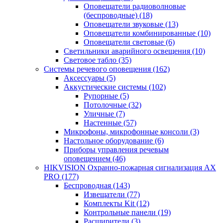
Оповещатели радиоволновые
(беспроводные)
(18)
Оповещатели звуковые
(13)
Оповещатели комбинированные
(10)
Оповещатели световые
(6)
Светильники аварийного освещения
(10)
Световое табло
(35)
Системы речевого оповещения
(162)
Аксессуары
(5)
Аккустические системы
(102)
Рупорные
(5)
Потолочные
(32)
Уличные
(7)
Настенные
(57)
Микрофоны, микрофонные консоли
(3)
Настольное оборудование
(6)
Приборы управления речевым
оповещением
(46)
HIKVISION Охранно-пожарная сигнализация AX
PRO
(177)
Беспроводная
(143)
Извещатели
(77)
Комплекты Kit
(12)
Контрольные панели
(19)
Расширители
(3)