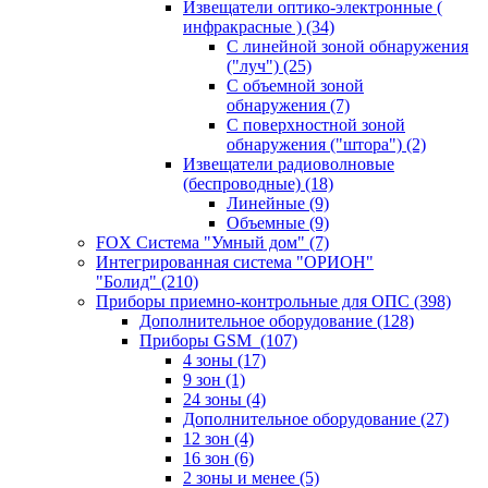
Извещатели оптико-электронные (
инфракрасные )
(34)
С линейной зоной обнаружения
("луч")
(25)
С объемной зоной
обнаружения
(7)
С поверхностной зоной
обнаружения ("штора")
(2)
Извещатели радиоволновые
(беспроводные)
(18)
Линейные
(9)
Объемные
(9)
FOX Система "Умный дом"
(7)
Интегрированная система "ОРИОН"
"Болид"
(210)
Приборы приемно-контрольные для ОПС
(398)
Дополнительное оборудование
(128)
Приборы GSM
(107)
4 зоны
(17)
9 зон
(1)
24 зоны
(4)
Дополнительное оборудование
(27)
12 зон
(4)
16 зон
(6)
2 зоны и менее
(5)