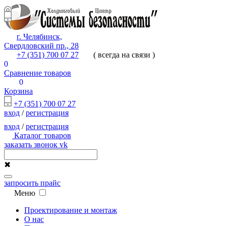
г. Челябинск,
Свердловский пр., 28
+7 (351) 700 07 27
( всегда на связи )
0
Сравнение товаров
0
Корзина
+7 (351) 700 07 27
вход
/
регистрация
вход
/
регистрация
Каталог товаров
заказать звонок
vk
✖
запросить прайс
Меню
Проектирование и монтаж
О нас