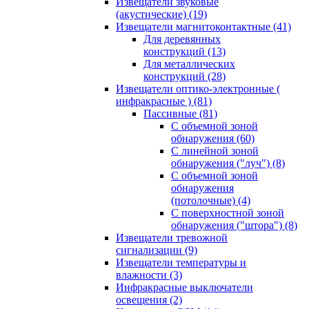
Извещатели звуковые
(акустические)
(19)
Извещатели магнитоконтактные
(41)
Для деревянных
конструкций
(13)
Для металлических
конструкций
(28)
Извещатели оптико-электронные (
инфракрасные )
(81)
Пассивные
(81)
С объемной зоной
обнаружения
(60)
С линейной зоной
обнаружения ("луч")
(8)
С объемной зоной
обнаружения
(потолочные)
(4)
С поверхностной зоной
обнаружения ("штора")
(8)
Извещатели тревожной
сигнализации
(9)
Извещатели температуры и
влажности
(3)
Инфракрасные выключатели
освещения
(2)