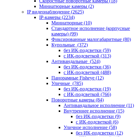
Скоростные поворотные камеры
(18)
Миниатюрные камеры
(2)
IP видеонаблюдение
(2625)
IP-камеры
(2234)
Миниатюрные
(10)
Стандартное исполнение (корпусные
камеры)
(99)
Фиксированные малогабаритные
(80)
Купольные
(372)
без ИК-подсветки
(59)
с ИК-подсветкой
(313)
Антивандальные
(524)
без ИК-подсветки
(36)
с ИК-подсветкой
(488)
Панорамные Fisheye
(12)
Уличные
(785)
без ИК-подсветки
(19)
с ИК-подсветкой
(766)
Поворотные камеры
(84)
Антивандальное исполнение
(11)
Внутреннее исполнение
(15)
без ИК-подсветки
(9)
с ИК-подсветкой
(6)
Уличное исполнение
(58)
без ИК-подсветки
(12)