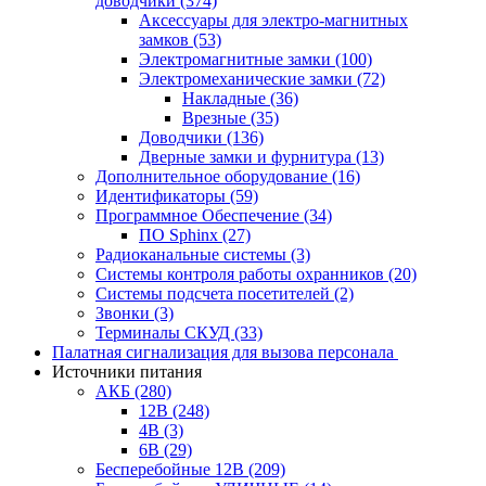
доводчики
(374)
Аксессуары для электро-магнитных
замков
(53)
Электромагнитные замки
(100)
Электромеханические замки
(72)
Накладные
(36)
Врезные
(35)
Доводчики
(136)
Дверные замки и фурнитура
(13)
Дополнительное оборудование
(16)
Идентификаторы
(59)
Программное Обеспечение
(34)
ПО Sphinx
(27)
Радиоканальные системы
(3)
Системы контроля работы охранников
(20)
Системы подсчета посетителей
(2)
Звонки
(3)
Терминалы СКУД
(33)
Палатная сигнализация для вызова персонала
Источники питания
АКБ
(280)
12В
(248)
4В
(3)
6В
(29)
Бесперебойные 12В
(209)