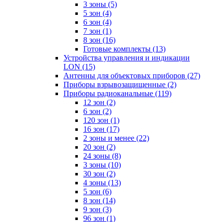
3 зоны
(5)
5 зон
(4)
6 зон
(4)
7 зон
(1)
8 зон
(16)
Готовые комплекты
(13)
Устройства управления и индикации
LON
(15)
Антенны для объектовых приборов
(27)
Приборы взрывозащищенные
(2)
Приборы радиоканальные
(119)
12 зон
(2)
6 зон
(2)
120 зон
(1)
16 зон
(17)
2 зоны и менее
(22)
20 зон
(2)
24 зоны
(8)
3 зоны
(10)
30 зон
(2)
4 зоны
(13)
5 зон
(6)
8 зон
(14)
9 зон
(3)
96 зон
(1)