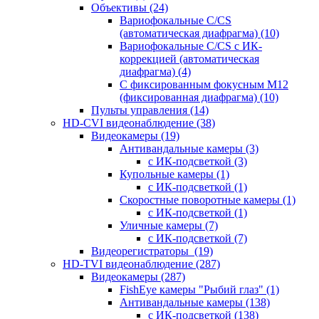
Объективы
(24)
Вариофокальные C/CS
(автоматическая диафрагма)
(10)
Вариофокальные C/CS с ИК-
коррекцией (автоматическая
диафрагма)
(4)
С фиксированным фокусным М12
(фиксированная диафрагма)
(10)
Пульты управления
(14)
HD-CVI видеонаблюдение
(38)
Видеокамеры
(19)
Антивандальные камеры
(3)
с ИК-подсветкой
(3)
Купольные камеры
(1)
с ИК-подсветкой
(1)
Скоростные поворотные камеры
(1)
с ИК-подсветкой
(1)
Уличные камеры
(7)
с ИК-подсветкой
(7)
Видеорегистраторы
(19)
HD-TVI видеонаблюдение
(287)
Видеокамеры
(287)
FishEye камеры "Рыбий глаз"
(1)
Антивандальные камеры
(138)
с ИК-подсветкой
(138)