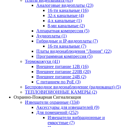
Платы видеозахвата
(63)
Аналоговые видеоплаты
(23)
16-ти канальные
(16)
32-х канальные
(4)
4-х канальные
(1)
8-ми канальные
(2)
Аппаратная компрессия
(5)
Аудиоплаты
(1)
Гибридные и IP-видеоплаты
(7)
16-ти канальные
(7)
Платы видеонаблюдения "Линия"
(22)
Программная компрессия
(5)
Термокожухи
(41)
Внешнее питание 12В
(16)
Внешнее питание 220В
(20)
Внешнее питание 24В
(2)
С питанием по PoE
(3)
Беспроводное видеонаблюдение (радиоканал)
(5)
ТЕПЛОВИЗИОННЫЕ КАМЕРЫ
(2)
Охранно-Пожарная Сигнализация
Извещатели охранные
(334)
Аксессуары для извещателей
(9)
Для помещений
(252)
Извещатели вибрационные и
емкостные
(7)