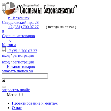
г. Челябинск,
Свердловский пр., 28
+7 (351) 700 07 27
( всегда на связи )
0
Сравнение товаров
0
Корзина
+7 (351) 700 07 27
вход
/
регистрация
вход
/
регистрация
Каталог товаров
заказать звонок
vk
✖
запросить прайс
Меню
Проектирование и монтаж
О нас