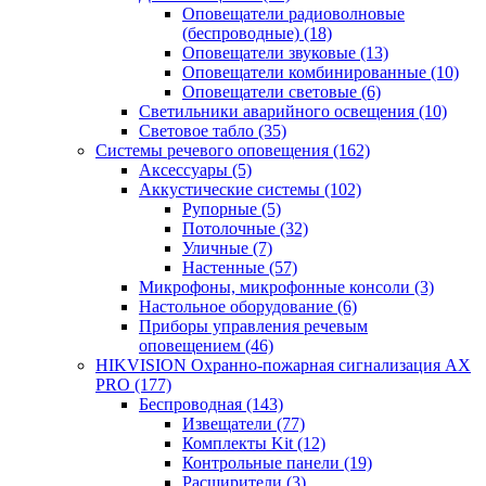
Оповещатели радиоволновые
(беспроводные)
(18)
Оповещатели звуковые
(13)
Оповещатели комбинированные
(10)
Оповещатели световые
(6)
Светильники аварийного освещения
(10)
Световое табло
(35)
Системы речевого оповещения
(162)
Аксессуары
(5)
Аккустические системы
(102)
Рупорные
(5)
Потолочные
(32)
Уличные
(7)
Настенные
(57)
Микрофоны, микрофонные консоли
(3)
Настольное оборудование
(6)
Приборы управления речевым
оповещением
(46)
HIKVISION Охранно-пожарная сигнализация AX
PRO
(177)
Беспроводная
(143)
Извещатели
(77)
Комплекты Kit
(12)
Контрольные панели
(19)
Расширители
(3)