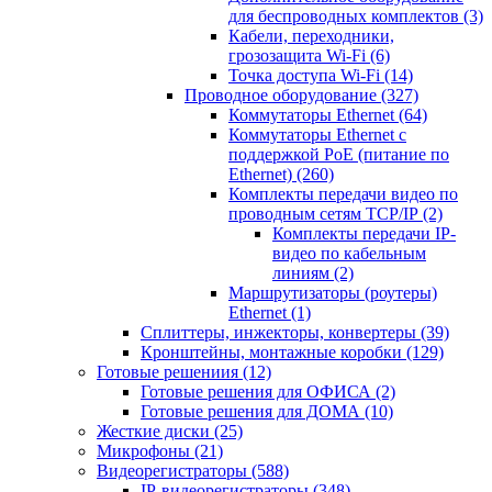
для беспроводных комплектов
(3)
Кабели, переходники,
грозозащита Wi-Fi
(6)
Точка доступа Wi-Fi
(14)
Проводное оборудование
(327)
Коммутаторы Ethernet
(64)
Коммутаторы Ethernet с
поддержкой PoE (питание по
Ethernet)
(260)
Комплекты передачи видео по
проводным сетям TCP/IP
(2)
Комплекты передачи IP-
видео по кабельным
линиям
(2)
Маршрутизаторы (роутеры)
Ethernet
(1)
Сплиттеры, инжекторы, конвертеры
(39)
Кронштейны, монтажные коробки
(129)
Готовые решениия
(12)
Готовые решения для ОФИСА
(2)
Готовые решения для ДОМА
(10)
Жесткие диски
(25)
Микрофоны
(21)
Видеорегистраторы
(588)
IP-видеорегистраторы
(348)