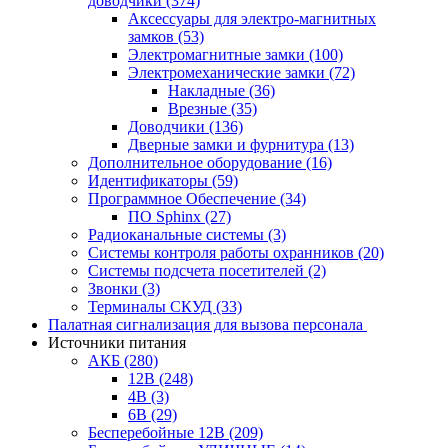
доводчики
(374)
Аксессуары для электро-магнитных
замков
(53)
Электромагнитные замки
(100)
Электромеханические замки
(72)
Накладные
(36)
Врезные
(35)
Доводчики
(136)
Дверные замки и фурнитура
(13)
Дополнительное оборудование
(16)
Идентификаторы
(59)
Программное Обеспечение
(34)
ПО Sphinx
(27)
Радиоканальные системы
(3)
Системы контроля работы охранников
(20)
Системы подсчета посетителей
(2)
Звонки
(3)
Терминалы СКУД
(33)
Палатная сигнализация для вызова персонала
Источники питания
АКБ
(280)
12В
(248)
4В
(3)
6В
(29)
Бесперебойные 12В
(209)