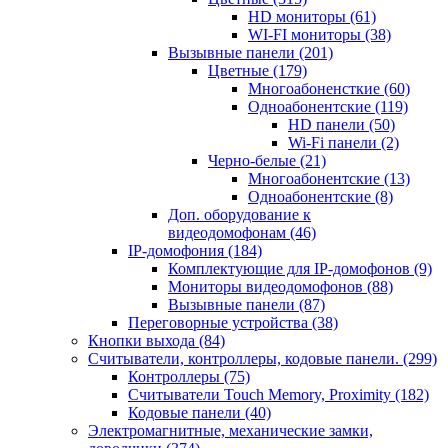
HD мониторы
(61)
WI-FI мониторы
(38)
Вызывные панели
(201)
Цветные
(179)
Многоабоненсткие
(60)
Одноабонентские
(119)
HD панели
(50)
Wi-Fi панели
(2)
Черно-белые
(21)
Многоабонентские
(13)
Одноабонентские
(8)
Доп. оборудование к
видеодомофонам
(46)
IP-домофония
(184)
Комплектующие для IP-домофонов
(9)
Мониторы видеодомофонов
(88)
Вызывные панели
(87)
Переговорные устройства
(38)
Кнопки выхода
(84)
Считыватели, контроллеры, кодовые панели.
(299)
Контроллеры
(75)
Считыватели Touch Memory, Proximity
(182)
Кодовые панели
(40)
Электромагнитные, механические замки,