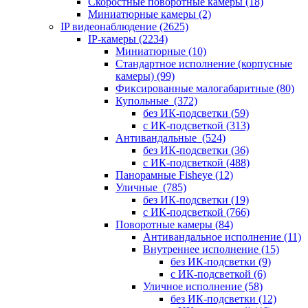
Скоростные поворотные камеры
(18)
Миниатюрные камеры
(2)
IP видеонаблюдение
(2625)
IP-камеры
(2234)
Миниатюрные
(10)
Стандартное исполнение (корпусные
камеры)
(99)
Фиксированные малогабаритные
(80)
Купольные
(372)
без ИК-подсветки
(59)
с ИК-подсветкой
(313)
Антивандальные
(524)
без ИК-подсветки
(36)
с ИК-подсветкой
(488)
Панорамные Fisheye
(12)
Уличные
(785)
без ИК-подсветки
(19)
с ИК-подсветкой
(766)
Поворотные камеры
(84)
Антивандальное исполнение
(11)
Внутреннее исполнение
(15)
без ИК-подсветки
(9)
с ИК-подсветкой
(6)
Уличное исполнение
(58)
без ИК-подсветки
(12)