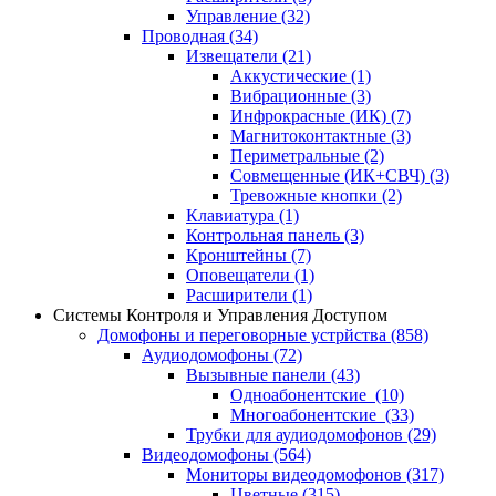
Управление
(32)
Проводная
(34)
Извещатели
(21)
Аккустические
(1)
Вибрационные
(3)
Инфрокрасные (ИК)
(7)
Магнитоконтактные
(3)
Периметральные
(2)
Совмещенные (ИК+СВЧ)
(3)
Тревожные кнопки
(2)
Клавиатура
(1)
Контрольная панель
(3)
Кронштейны
(7)
Оповещатели
(1)
Расширители
(1)
Системы Контроля и Управления Доступом
Домофоны и переговорные устрйства
(858)
Аудиодомофоны
(72)
Вызывные панели
(43)
Одноабонентские
(10)
Многоабонентские
(33)
Трубки для аудиодомофонов
(29)
Видеодомофоны
(564)
Мониторы видеодомофонов
(317)
Цветные
(315)