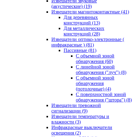
Извещатели звуковые
(акустические)
(19)
Извещатели магнитоконтактные
(41)
Для деревянных
конструкций
(13)
Для металлических
конструкций
(28)
Извещатели оптико-электронные (
инфракрасные )
(81)
Пассивные
(81)
С объемной зоной
обнаружения
(60)
С линейной зоной
обнаружения ("луч")
(8)
С объемной зоной
обнаружения
(потолочные)
(4)
С поверхностной зоной
обнаружения ("штора")
(8)
Извещатели тревожной
сигнализации
(9)
Извещатели температуры и
влажности
(3)
Инфракрасные выключатели
освещения
(2)