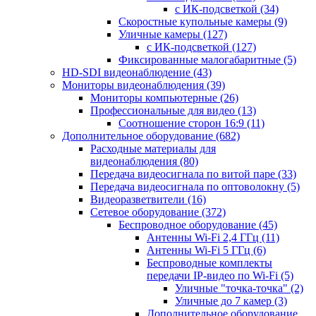
с ИК-подсветкой
(34)
Скоростные купольные камеры
(9)
Уличные камеры
(127)
с ИК-подсветкой
(127)
Фиксированные малогабаритные
(5)
HD-SDI видеонаблюдение
(43)
Мониторы видеонаблюдения
(39)
Мониторы компьютерные
(26)
Профессиональные для видео
(13)
Соотношение сторон 16:9
(11)
Дополнительное оборудование
(682)
Расходные материалы для
видеонаблюдения
(80)
Передача видеосигнала по витой паре
(33)
Передача видеосигнала по оптоволокну
(5)
Видеоразветвители
(16)
Сетевое оборудование
(372)
Беспроводное оборудование
(45)
Антенны Wi-Fi 2,4 ГГц
(11)
Антенны Wi-Fi 5 ГГц
(6)
Беспроводные комплекты
передачи IP-видео по Wi-Fi
(5)
Уличные "точка-точка"
(2)
Уличные до 7 камер
(3)
Дополнительное оборудование