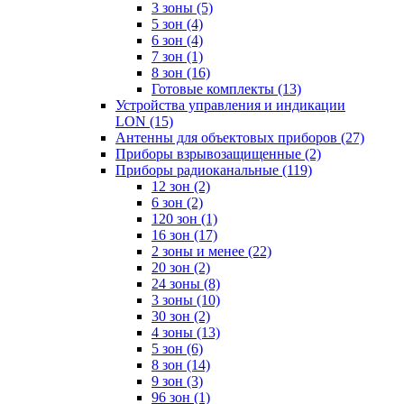
3 зоны
(5)
5 зон
(4)
6 зон
(4)
7 зон
(1)
8 зон
(16)
Готовые комплекты
(13)
Устройства управления и индикации
LON
(15)
Антенны для объектовых приборов
(27)
Приборы взрывозащищенные
(2)
Приборы радиоканальные
(119)
12 зон
(2)
6 зон
(2)
120 зон
(1)
16 зон
(17)
2 зоны и менее
(22)
20 зон
(2)
24 зоны
(8)
3 зоны
(10)
30 зон
(2)
4 зоны
(13)
5 зон
(6)
8 зон
(14)
9 зон
(3)
96 зон
(1)