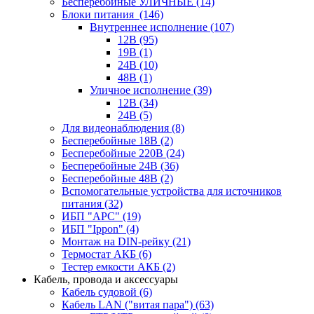
Бесперебойные УЛИЧНЫЕ
(14)
Блоки питания
(146)
Внутреннее исполнение
(107)
12В
(95)
19В
(1)
24В
(10)
48В
(1)
Уличное исполнение
(39)
12В
(34)
24В
(5)
Для видеонаблюдения
(8)
Бесперебойные 18В
(2)
Бесперебойные 220В
(24)
Бесперебойные 24В
(36)
Бесперебойные 48В
(2)
Вспомогательные устройства для источников
питания
(32)
ИБП "APC"
(19)
ИБП "Ippon"
(4)
Монтаж на DIN-рейку
(21)
Термостат АКБ
(6)
Тестер емкости АКБ
(2)
Кабель, провода и аксессуары
Кабель судовой
(6)
Кабель LAN ("витая пара")
(63)