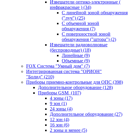
Извещатели оптико-электронные (
инфракрасные )
(34)
С линейной зоной обнаружения
("луч")
(25)
С объемной зоной
обнаружения
(7)
С поверхностной зоной
обнаружения ("штора")
(2)
Извещатели радиоволновые
(беспроводные)
(18)
Линейные
(9)
Объемные
(9)
FOX Система "Умный дом"
(7)
Интегрированная система "ОРИОН"
"Болид"
(210)
Приборы приемно-контрольные для ОПС
(398)
Дополнительное оборудование
(128)
Приборы GSM
(107)
4 зоны
(17)
9 зон
(1)
24 зоны
(4)
Дополнительное оборудование
(27)
12 зон
(4)
16 зон
(6)
2 зоны и менее
(5)