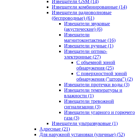
Извещатели GSM
(14)
Извещатели комбинированные
(14)
Извещатели радиоволновые
(беспроводные)
(61)
Извещатели звуковые
(акустические)
(6)
Извещатели
магнитоконтактные
(16)
Извещатели ручные
(1)
Извещатели оптико-
электронные
(27)
С объемной зоной
обнаружения
(25)
С поверхностной зоной
обнаружения ("штора")
(2)
Извещатели протечки воды
(3)
Извещатели температуры и
влажности
(1)
Извещатели тревожной
сигнализации
(3)
Извещатели угарного и горючего
газа
(3)
Извещатели ультразвуковые
(1)
Адресные
(21)
Для наружной установки (уличные)
(52)