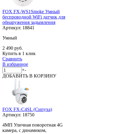
FOX FX-WS1Smoke Умный
беспроводной WiFi датчик для
обнаружения задымления
Артикул:
18841
Умный
2 490 руб.
Купить в 1 клик
Сравнить
В избранное
+
-
ДОБАВИТЬ
В КОРЗИНУ
FOX FX-C4SL (Сипуха)
Артикул:
18750
4МП Уличная поворотная 4G
камера, с динамиком,