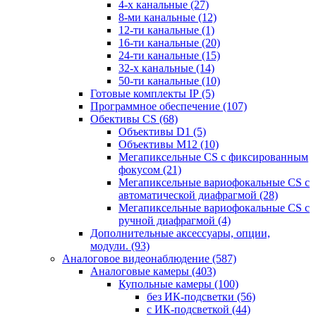
4-х канальные
(27)
8-ми канальные
(12)
12-ти канальные
(1)
16-ти канальные
(20)
24-ти канальные
(15)
32-х канальные
(14)
50-ти канальные
(10)
Готовые комплекты IP
(5)
Программное обеспечение
(107)
Обективы CS
(68)
Объективы D1
(5)
Объективы M12
(10)
Мегапиксельные CS c фиксированным
фокусом
(21)
Мегапиксельные вариофокальные CS c
автоматической диафрагмой
(28)
Мегапиксельные вариофокальные CS c
ручной диафрагмой
(4)
Дополнительные аксессуары, опции,
модули.
(93)
Аналоговое видеонаблюдение
(587)
Аналоговые камеры
(403)
Купольные камеры
(100)
без ИК-подсветки
(56)
с ИК-подсветкой
(44)