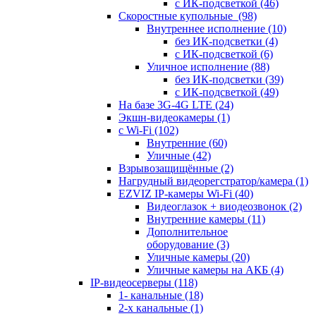
с ИК-подсветкой
(46)
Скоростные купольные
(98)
Внутреннее исполнение
(10)
без ИК-подсветки
(4)
с ИК-подсветкой
(6)
Уличное исполнение
(88)
без ИК-подсветки
(39)
с ИК-подсветкой
(49)
На базе 3G-4G LTE
(24)
Экшн-видеокамеры
(1)
с Wi-Fi
(102)
Внутренние
(60)
Уличные
(42)
Взрывозащищённые
(2)
Нагрудный видеорегстратор/камера
(1)
EZVIZ IP-камеры Wi-Fi
(40)
Видеоглазок + виодеозвонок
(2)
Внутренние камеры
(11)
Дополнительное
оборудование
(3)
Уличные камеры
(20)
Уличные камеры на АКБ
(4)
IP-видеосерверы
(118)
1- канальные
(18)
2-х канальные
(1)