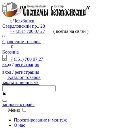
г. Челябинск,
Свердловский пр., 28
+7 (351) 700 07 27
( всегда на связи )
0
Сравнение товаров
0
Корзина
+7 (351) 700 07 27
вход
/
регистрация
вход
/
регистрация
Каталог товаров
заказать звонок
vk
✖
запросить прайс
Меню
Проектирование и монтаж
О нас