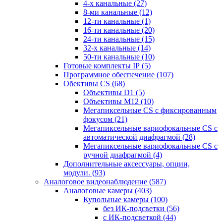
4-х канальные
(27)
8-ми канальные
(12)
12-ти канальные
(1)
16-ти канальные
(20)
24-ти канальные
(15)
32-х канальные
(14)
50-ти канальные
(10)
Готовые комплекты IP
(5)
Программное обеспечение
(107)
Обективы CS
(68)
Объективы D1
(5)
Объективы M12
(10)
Мегапиксельные CS c фиксированным
фокусом
(21)
Мегапиксельные вариофокальные CS c
автоматической диафрагмой
(28)
Мегапиксельные вариофокальные CS c
ручной диафрагмой
(4)
Дополнительные аксессуары, опции,
модули.
(93)
Аналоговое видеонаблюдение
(587)
Аналоговые камеры
(403)
Купольные камеры
(100)
без ИК-подсветки
(56)
с ИК-подсветкой
(44)