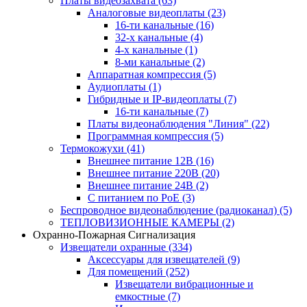
Платы видеозахвата
(63)
Аналоговые видеоплаты
(23)
16-ти канальные
(16)
32-х канальные
(4)
4-х канальные
(1)
8-ми канальные
(2)
Аппаратная компрессия
(5)
Аудиоплаты
(1)
Гибридные и IP-видеоплаты
(7)
16-ти канальные
(7)
Платы видеонаблюдения "Линия"
(22)
Программная компрессия
(5)
Термокожухи
(41)
Внешнее питание 12В
(16)
Внешнее питание 220В
(20)
Внешнее питание 24В
(2)
С питанием по PoE
(3)
Беспроводное видеонаблюдение (радиоканал)
(5)
ТЕПЛОВИЗИОННЫЕ КАМЕРЫ
(2)
Охранно-Пожарная Сигнализация
Извещатели охранные
(334)
Аксессуары для извещателей
(9)
Для помещений
(252)
Извещатели вибрационные и
емкостные
(7)