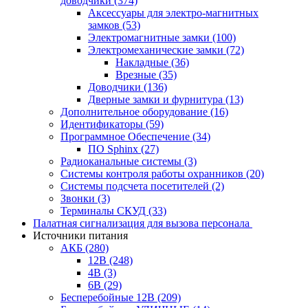
доводчики
(374)
Аксессуары для электро-магнитных
замков
(53)
Электромагнитные замки
(100)
Электромеханические замки
(72)
Накладные
(36)
Врезные
(35)
Доводчики
(136)
Дверные замки и фурнитура
(13)
Дополнительное оборудование
(16)
Идентификаторы
(59)
Программное Обеспечение
(34)
ПО Sphinx
(27)
Радиоканальные системы
(3)
Системы контроля работы охранников
(20)
Системы подсчета посетителей
(2)
Звонки
(3)
Терминалы СКУД
(33)
Палатная сигнализация для вызова персонала
Источники питания
АКБ
(280)
12В
(248)
4В
(3)
6В
(29)
Бесперебойные 12В
(209)