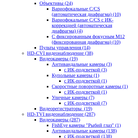
Объективы
(24)
Вариофокальные C/CS
(автоматическая диафрагма)
(10)
Вариофокальные C/CS с ИК-
коррекцией (автоматическая
диафрагма)
(4)
С фиксированным фокусным М12
(фиксированная диафрагма)
(10)
Пульты управления
(14)
HD-CVI видеонаблюдение
(38)
Видеокамеры
(19)
Антивандальные камеры
(3)
с ИК-подсветкой
(3)
Купольные камеры
(1)
с ИК-подсветкой
(1)
Скоростные поворотные камеры
(1)
с ИК-подсветкой
(1)
Уличные камеры
(7)
с ИК-подсветкой
(7)
Видеорегистраторы
(19)
HD-TVI видеонаблюдение
(287)
Видеокамеры
(287)
FishEye камеры "Рыбий глаз"
(1)
Антивандальные камеры
(138)
с ИК-подсветкой
(138)