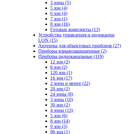
3 зоны
(5)
5 зон
(4)
6 зон
(4)
7 зон
(1)
8 зон
(16)
Готовые комплекты
(13)
Устройства управления и индикации
LON
(15)
Антенны для объектовых приборов
(27)
Приборы взрывозащищенные
(2)
Приборы радиоканальные
(119)
12 зон
(2)
6 зон
(2)
120 зон
(1)
16 зон
(17)
2 зоны и менее
(22)
20 зон
(2)
24 зоны
(8)
3 зоны
(10)
30 зон
(2)
4 зоны
(13)
5 зон
(6)
8 зон
(14)
9 зон
(3)
96 зон
(1)