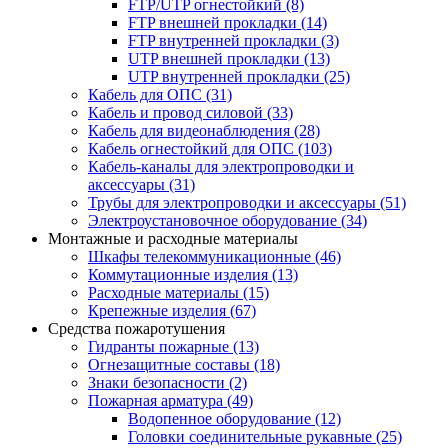
FTP/UTP огнестойкий
(8)
FTP внешней прокладки
(14)
FTP внутренней прокладки
(3)
UTP внешней прокладки
(13)
UTP внутренней прокладки
(25)
Кабель для ОПС
(31)
Кабель и провод силовой
(33)
Кабель для видеонаблюдения
(28)
Кабель огнестойкий для ОПС
(103)
Кабель-каналы для электропроводки и
аксессуары
(31)
Трубы для электропроводки и аксессуары
(51)
Электроустановочное оборудование
(34)
Монтажные и расходные материалы
Шкафы телекоммуникационные
(46)
Коммутационные изделия
(13)
Расходные материалы
(15)
Крепежные изделия
(67)
Средства пожаротушения
Гидранты пожарные
(13)
Огнезащитные составы
(18)
Знаки безопасности
(2)
Пожарная арматура
(49)
Водопенное оборудование
(12)
Головки соединительные рукавные
(25)