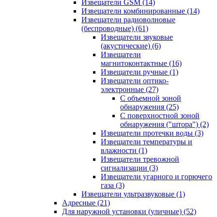
Извещатели GSM
(14)
Извещатели комбинированные
(14)
Извещатели радиоволновые
(беспроводные)
(61)
Извещатели звуковые
(акустические)
(6)
Извещатели
магнитоконтактные
(16)
Извещатели ручные
(1)
Извещатели оптико-
электронные
(27)
С объемной зоной
обнаружения
(25)
С поверхностной зоной
обнаружения ("штора")
(2)
Извещатели протечки воды
(3)
Извещатели температуры и
влажности
(1)
Извещатели тревожной
сигнализации
(3)
Извещатели угарного и горючего
газа
(3)
Извещатели ультразвуковые
(1)
Адресные
(21)
Для наружной установки (уличные)
(52)