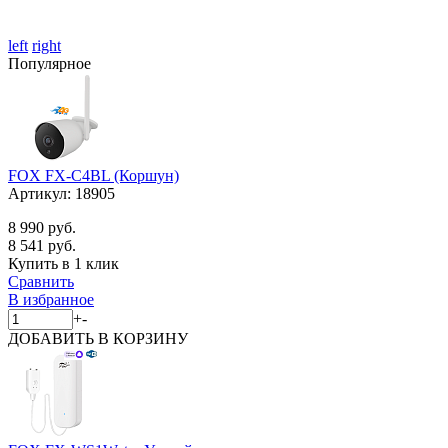
left
right
Популярное
FOX FX-C4BL (Коршун)
Артикул:
18905
8 990 руб.
8 541 руб.
Купить в 1 клик
Сравнить
В избранное
+
-
ДОБАВИТЬ
В КОРЗИНУ