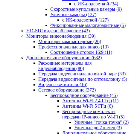
с ИК-подсветкой
(34)
Скоростные купольные камеры
(9)
Уличные камеры
(127)
с ИК-подсветкой
(127)
Фиксированные малогабаритные
(5)
HD-SDI видеонаблюдение
(43)
Мониторы видеонаблюдения
(39)
Мониторы компьютерные
(26)
Профессиональные для видео
(13)
Соотношение сторон 16:9
(11)
Дополнительное оборудование
(682)
Расходные материалы для
видеонаблюдения
(80)
Передача видеосигнала по витой паре
(33)
Передача видеосигнала по оптоволокну
(5)
Видеоразветвители
(16)
Сетевое оборудование
(372)
Беспроводное оборудование
(45)
Антенны Wi-Fi 2,4 ГГц
(11)
Антенны Wi-Fi 5 ГГц
(6)
Беспроводные комплекты
передачи IP-видео по Wi-Fi
(5)
Уличные "точка-точка"
(2)
Уличные до 7 камер
(3)
Дополнительное оборудование