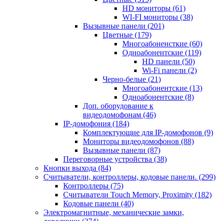
HD мониторы
(61)
WI-FI мониторы
(38)
Вызывные панели
(201)
Цветные
(179)
Многоабоненсткие
(60)
Одноабонентские
(119)
HD панели
(50)
Wi-Fi панели
(2)
Черно-белые
(21)
Многоабонентские
(13)
Одноабонентские
(8)
Доп. оборудование к
видеодомофонам
(46)
IP-домофония
(184)
Комплектующие для IP-домофонов
(9)
Мониторы видеодомофонов
(88)
Вызывные панели
(87)
Переговорные устройства
(38)
Кнопки выхода
(84)
Считыватели, контроллеры, кодовые панели.
(299)
Контроллеры
(75)
Считыватели Touch Memory, Proximity
(182)
Кодовые панели
(40)
Электромагнитные, механические замки,