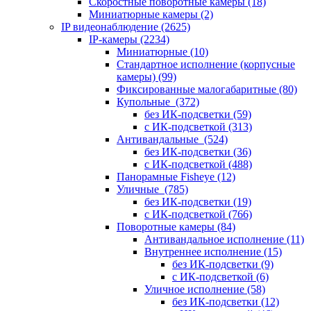
Скоростные поворотные камеры
(18)
Миниатюрные камеры
(2)
IP видеонаблюдение
(2625)
IP-камеры
(2234)
Миниатюрные
(10)
Стандартное исполнение (корпусные
камеры)
(99)
Фиксированные малогабаритные
(80)
Купольные
(372)
без ИК-подсветки
(59)
с ИК-подсветкой
(313)
Антивандальные
(524)
без ИК-подсветки
(36)
с ИК-подсветкой
(488)
Панорамные Fisheye
(12)
Уличные
(785)
без ИК-подсветки
(19)
с ИК-подсветкой
(766)
Поворотные камеры
(84)
Антивандальное исполнение
(11)
Внутреннее исполнение
(15)
без ИК-подсветки
(9)
с ИК-подсветкой
(6)
Уличное исполнение
(58)
без ИК-подсветки
(12)