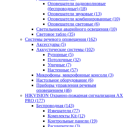
Оповещатели радиоволновые
(беспроводные)
(18)
Оповещатели звуковые
(13)
Оповещатели комбинированные
(10)
Оповещатели световые
(6)
Светильники аварийного освещения
(10)
Световое табло
(35)
Системы речевого оповещения
(162)
Аксессуары
(5)
Аккустические системы
(102)
Рупорные
(5)
Потолочные
(32)
Уличные
(7)
Настенные
(57)
Микрофоны, микрофонные консоли
(3)
Настольное оборудование
(6)
Приборы управления речевым
оповещением
(46)
HIKVISION Охранно-пожарная сигнализация AX
PRO
(177)
Беспроводная
(143)
Извещатели
(77)
Комплекты Kit
(12)
Контрольные панели
(19)
Расширители
(3)