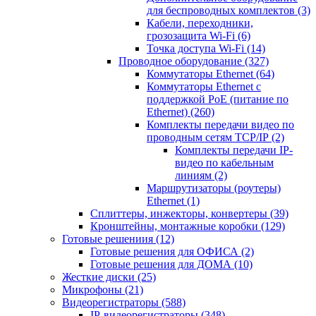
для беспроводных комплектов
(3)
Кабели, переходники,
грозозащита Wi-Fi
(6)
Точка доступа Wi-Fi
(14)
Проводное оборудование
(327)
Коммутаторы Ethernet
(64)
Коммутаторы Ethernet с
поддержкой PoE (питание по
Ethernet)
(260)
Комплекты передачи видео по
проводным сетям TCP/IP
(2)
Комплекты передачи IP-
видео по кабельным
линиям
(2)
Маршрутизаторы (роутеры)
Ethernet
(1)
Сплиттеры, инжекторы, конвертеры
(39)
Кронштейны, монтажные коробки
(129)
Готовые решениия
(12)
Готовые решения для ОФИСА
(2)
Готовые решения для ДОМА
(10)
Жесткие диски
(25)
Микрофоны
(21)
Видеорегистраторы
(588)
IP-видеорегистраторы
(348)