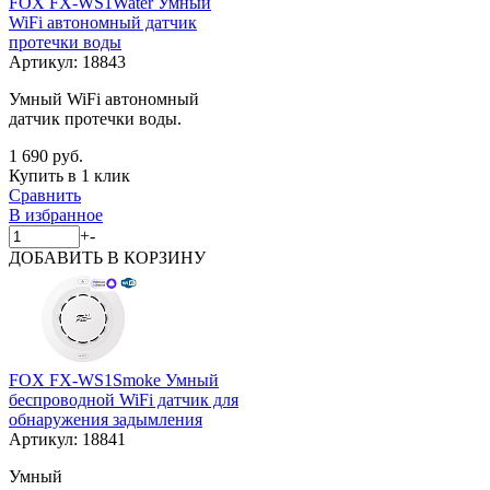
FOX FX-WS1Water Умный
WiFi автономный датчик
протечки воды
Артикул:
18843
Умный WiFi автономный
датчик протечки воды.
1 690 руб.
Купить в 1 клик
Сравнить
В избранное
+
-
ДОБАВИТЬ
В КОРЗИНУ
FOX FX-WS1Smoke Умный
беспроводной WiFi датчик для
обнаружения задымления
Артикул:
18841
Умный