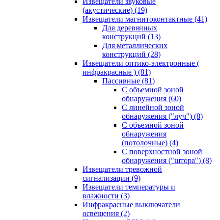
Извещатели звуковые
(акустические)
(19)
Извещатели магнитоконтактные
(41)
Для деревянных
конструкций
(13)
Для металлических
конструкций
(28)
Извещатели оптико-электронные (
инфракрасные )
(81)
Пассивные
(81)
С объемной зоной
обнаружения
(60)
С линейной зоной
обнаружения ("луч")
(8)
С объемной зоной
обнаружения
(потолочные)
(4)
С поверхностной зоной
обнаружения ("штора")
(8)
Извещатели тревожной
сигнализации
(9)
Извещатели температуры и
влажности
(3)
Инфракрасные выключатели
освещения
(2)