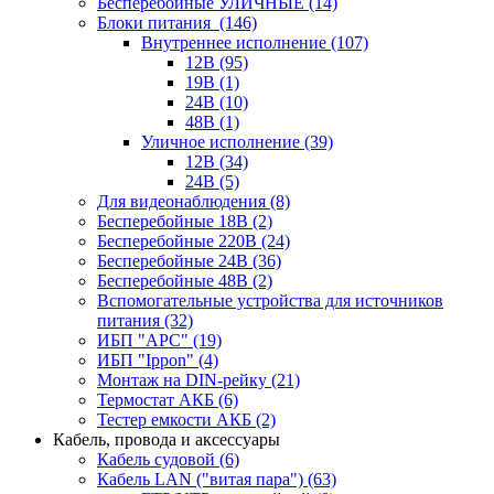
Бесперебойные УЛИЧНЫЕ
(14)
Блоки питания
(146)
Внутреннее исполнение
(107)
12В
(95)
19В
(1)
24В
(10)
48В
(1)
Уличное исполнение
(39)
12В
(34)
24В
(5)
Для видеонаблюдения
(8)
Бесперебойные 18В
(2)
Бесперебойные 220В
(24)
Бесперебойные 24В
(36)
Бесперебойные 48В
(2)
Вспомогательные устройства для источников
питания
(32)
ИБП "APC"
(19)
ИБП "Ippon"
(4)
Монтаж на DIN-рейку
(21)
Термостат АКБ
(6)
Тестер емкости АКБ
(2)
Кабель, провода и аксессуары
Кабель судовой
(6)
Кабель LAN ("витая пара")
(63)