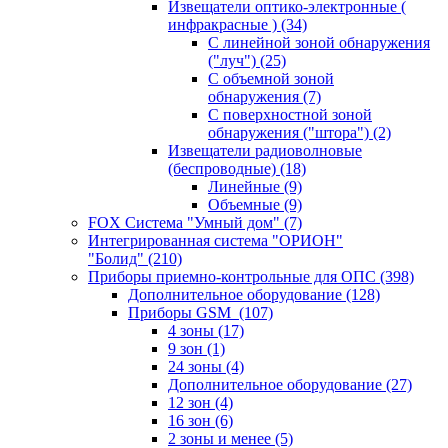
Извещатели оптико-электронные (
инфракрасные )
(34)
С линейной зоной обнаружения
("луч")
(25)
С объемной зоной
обнаружения
(7)
С поверхностной зоной
обнаружения ("штора")
(2)
Извещатели радиоволновые
(беспроводные)
(18)
Линейные
(9)
Объемные
(9)
FOX Система "Умный дом"
(7)
Интегрированная система "ОРИОН"
"Болид"
(210)
Приборы приемно-контрольные для ОПС
(398)
Дополнительное оборудование
(128)
Приборы GSM
(107)
4 зоны
(17)
9 зон
(1)
24 зоны
(4)
Дополнительное оборудование
(27)
12 зон
(4)
16 зон
(6)
2 зоны и менее
(5)