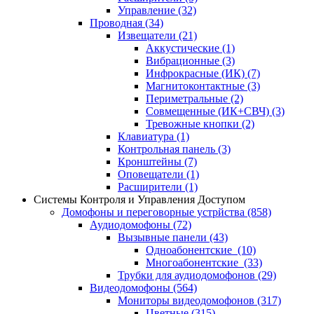
Управление
(32)
Проводная
(34)
Извещатели
(21)
Аккустические
(1)
Вибрационные
(3)
Инфрокрасные (ИК)
(7)
Магнитоконтактные
(3)
Периметральные
(2)
Совмещенные (ИК+СВЧ)
(3)
Тревожные кнопки
(2)
Клавиатура
(1)
Контрольная панель
(3)
Кронштейны
(7)
Оповещатели
(1)
Расширители
(1)
Системы Контроля и Управления Доступом
Домофоны и переговорные устрйства
(858)
Аудиодомофоны
(72)
Вызывные панели
(43)
Одноабонентские
(10)
Многоабонентские
(33)
Трубки для аудиодомофонов
(29)
Видеодомофоны
(564)
Мониторы видеодомофонов
(317)
Цветные
(315)