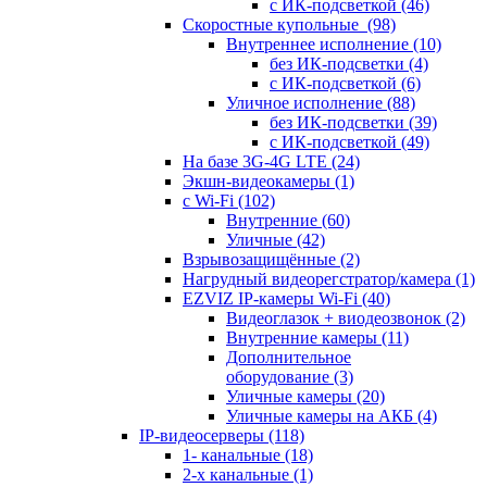
с ИК-подсветкой
(46)
Скоростные купольные
(98)
Внутреннее исполнение
(10)
без ИК-подсветки
(4)
с ИК-подсветкой
(6)
Уличное исполнение
(88)
без ИК-подсветки
(39)
с ИК-подсветкой
(49)
На базе 3G-4G LTE
(24)
Экшн-видеокамеры
(1)
с Wi-Fi
(102)
Внутренние
(60)
Уличные
(42)
Взрывозащищённые
(2)
Нагрудный видеорегстратор/камера
(1)
EZVIZ IP-камеры Wi-Fi
(40)
Видеоглазок + виодеозвонок
(2)
Внутренние камеры
(11)
Дополнительное
оборудование
(3)
Уличные камеры
(20)
Уличные камеры на АКБ
(4)
IP-видеосерверы
(118)
1- канальные
(18)
2-х канальные
(1)