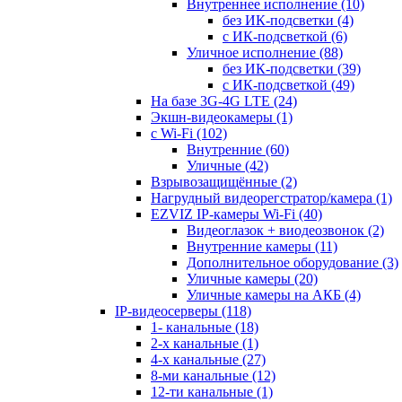
Внутреннее исполнение
(10)
без ИК-подсветки
(4)
с ИК-подсветкой
(6)
Уличное исполнение
(88)
без ИК-подсветки
(39)
с ИК-подсветкой
(49)
На базе 3G-4G LTE
(24)
Экшн-видеокамеры
(1)
с Wi-Fi
(102)
Внутренние
(60)
Уличные
(42)
Взрывозащищённые
(2)
Нагрудный видеорегстратор/камера
(1)
EZVIZ IP-камеры Wi-Fi
(40)
Видеоглазок + виодеозвонок
(2)
Внутренние камеры
(11)
Дополнительное оборудование
(3)
Уличные камеры
(20)
Уличные камеры на АКБ
(4)
IP-видеосерверы
(118)
1- канальные
(18)
2-х канальные
(1)
4-х канальные
(27)
8-ми канальные
(12)
12-ти канальные
(1)