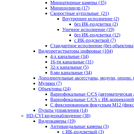
Миниатюрные камеры
(35)
Миницилиндр
(17)
Скоростные купольные
(21)
Внутреннее исполнение
(2)
без ИК-подсветки
(2)
Уличное исполнение
(19)
без ИК-подсветки
(12)
с ИК-подсветкой
(7)
Стандартное исполнение (без объектива
Видеорегистраторы цифровые
(104)
4-х канальные
(34)
16-ти канальные
(31)
32-х канальные
(5)
8-ми канальные
(34)
Дополнительные аксессуары, модули, опции.
Муляжи
(7)
Объективы
(24)
Вариофокальные C/CS (автоматическая
Вариофокальные C/CS с ИК-коррекцией 
С фиксированным фокусным М12 (фикс
Пульты управления
(14)
HD-CVI видеонаблюдение
(38)
Видеокамеры
(19)
Антивандальные камеры
(3)
с ИК-подсветкой
(3)