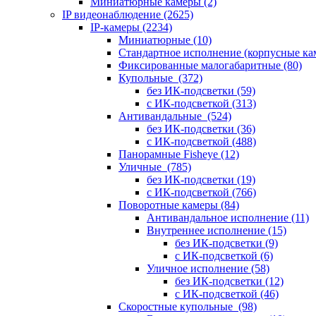
Миниатюрные камеры
(2)
IP видеонаблюдение
(2625)
IP-камеры
(2234)
Миниатюрные
(10)
Стандартное исполнение (корпусные к
Фиксированные малогабаритные
(80)
Купольные
(372)
без ИК-подсветки
(59)
с ИК-подсветкой
(313)
Антивандальные
(524)
без ИК-подсветки
(36)
с ИК-подсветкой
(488)
Панорамные Fisheye
(12)
Уличные
(785)
без ИК-подсветки
(19)
с ИК-подсветкой
(766)
Поворотные камеры
(84)
Антивандальное исполнение
(11)
Внутреннее исполнение
(15)
без ИК-подсветки
(9)
с ИК-подсветкой
(6)
Уличное исполнение
(58)
без ИК-подсветки
(12)
с ИК-подсветкой
(46)
Скоростные купольные
(98)