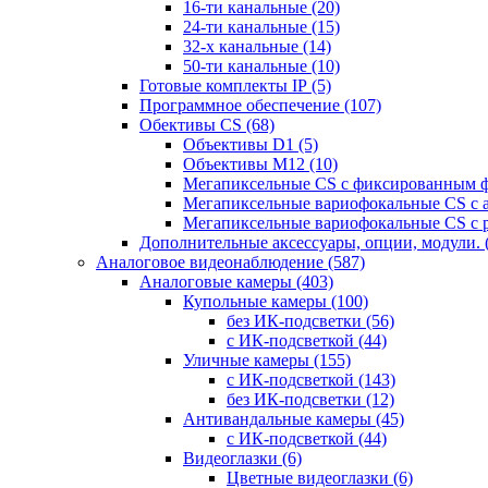
16-ти канальные
(20)
24-ти канальные
(15)
32-х канальные
(14)
50-ти канальные
(10)
Готовые комплекты IP
(5)
Программное обеспечение
(107)
Обективы CS
(68)
Объективы D1
(5)
Объективы M12
(10)
Мегапиксельные CS c фиксированным 
Мегапиксельные вариофокальные CS c 
Мегапиксельные вариофокальные CS c 
Дополнительные аксессуары, опции, модули.
Аналоговое видеонаблюдение
(587)
Аналоговые камеры
(403)
Купольные камеры
(100)
без ИК-подсветки
(56)
с ИК-подсветкой
(44)
Уличные камеры
(155)
с ИК-подсветкой
(143)
без ИК-подсветки
(12)
Антивандальные камеры
(45)
с ИК-подсветкой
(44)
Видеоглазки
(6)
Цветные видеоглазки
(6)