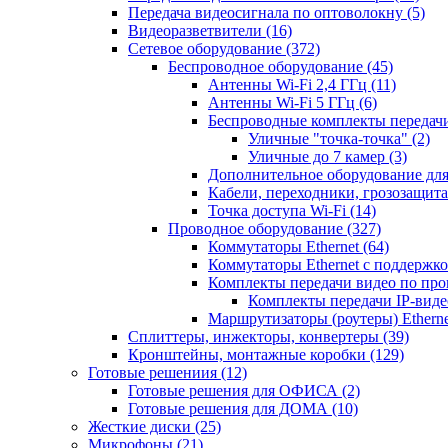
Передача видеосигнала по оптоволокну
(5)
Видеоразветвители
(16)
Сетевое оборудование
(372)
Беспроводное оборудование
(45)
Антенны Wi-Fi 2,4 ГГц
(11)
Антенны Wi-Fi 5 ГГц
(6)
Беспроводные комплекты передачи
Уличные "точка-точка"
(2)
Уличные до 7 камер
(3)
Дополнительное оборудование дл
Кабели, переходники, грозозащита
Точка доступа Wi-Fi
(14)
Проводное оборудование
(327)
Коммутаторы Ethernet
(64)
Коммутаторы Ethernet с поддержко
Комплекты передачи видео по пр
Комплекты передачи IP-вид
Маршрутизаторы (роутеры) Ethern
Сплиттеры, инжекторы, конвертеры
(39)
Кронштейны, монтажные коробки
(129)
Готовые решениия
(12)
Готовые решения для ОФИСА
(2)
Готовые решения для ДОМА
(10)
Жесткие диски
(25)
Микрофоны
(21)