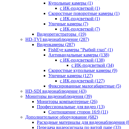
Купольные камеры
(1)
с ИК-подсветкой
(1)
Скоростные поворотные камеры
(1)
с ИК-подсветкой
(1)
Уличные камеры
(7)
с ИК-подсветкой
(7)
Видеорегистраторы
(19)
HD-TVI видеонаблюдение
(287)
Видеокамеры
(287)
FishEye камеры "Рыбий глаз"
(1)
Антивандальные камеры
(138)
с ИК-подсветкой
(138)
с ИК-подсветкой
(34)
Скоростные купольные камеры
(9)
Уличные камеры
(127)
с ИК-подсветкой
(127)
Фиксированные малогабаритные
(5)
HD-SDI видеонаблюдение
(43)
Мониторы видеонаблюдения
(39)
Мониторы компьютерные
(26)
Профессиональные для видео
(13)
Соотношение сторон 16:9
(11)
Дополнительное оборудование
(682)
Расходные материалы для видеонаблюдения
(
Передача видеосигнала по витой паре
(33)