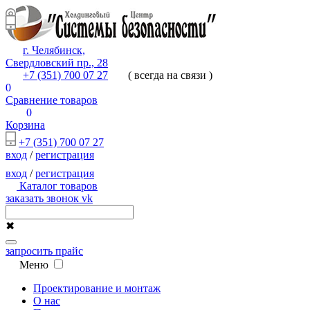
г. Челябинск,
Свердловский пр., 28
+7 (351) 700 07 27
( всегда на связи )
0
Сравнение товаров
0
Корзина
+7 (351) 700 07 27
вход
/
регистрация
вход
/
регистрация
Каталог товаров
заказать звонок
vk
✖
запросить прайс
Меню
Проектирование и монтаж
О нас