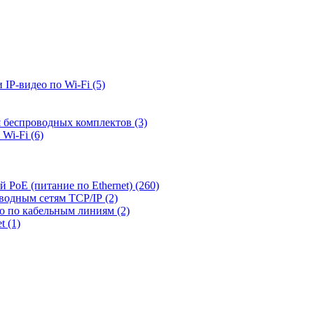
 IP-видео по Wi-Fi
(5)
я беспроводных комплектов
(3)
 Wi-Fi
(6)
й PoE (питание по Ethernet)
(260)
оводным сетям TCP/IP
(2)
ео по кабельным линиям
(2)
et
(1)