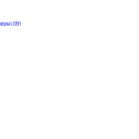
амеры)
(99)