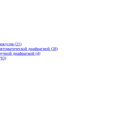
фокусом
(21)
автоматической диафрагмой
(28)
ручной диафрагмой
(4)
(93)