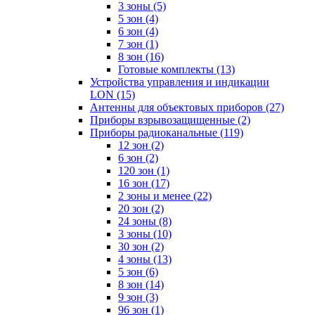
3 зоны
(5)
5 зон
(4)
6 зон
(4)
7 зон
(1)
8 зон
(16)
Готовые комплекты
(13)
Устройства управления и индикации
LON
(15)
Антенны для объектовых приборов
(27)
Приборы взрывозащищенные
(2)
Приборы радиоканальные
(119)
12 зон
(2)
6 зон
(2)
120 зон
(1)
16 зон
(17)
2 зоны и менее
(22)
20 зон
(2)
24 зоны
(8)
3 зоны
(10)
30 зон
(2)
4 зоны
(13)
5 зон
(6)
8 зон
(14)
9 зон
(3)
96 зон
(1)