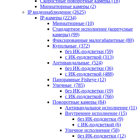
Скоростные поворотные камеры
(18)
Миниатюрные камеры
(2)
IP видеонаблюдение
(2625)
IP-камеры
(2234)
Миниатюрные
(10)
Стандартное исполнение (корпусные
камеры)
(99)
Фиксированные малогабаритные
(80)
Купольные
(372)
без ИК-подсветки
(59)
с ИК-подсветкой
(313)
Антивандальные
(524)
без ИК-подсветки
(36)
с ИК-подсветкой
(488)
Панорамные Fisheye
(12)
Уличные
(785)
без ИК-подсветки
(19)
с ИК-подсветкой
(766)
Поворотные камеры
(84)
Антивандальное исполнение
(11)
Внутреннее исполнение
(15)
без ИК-подсветки
(9)
с ИК-подсветкой
(6)
Уличное исполнение
(58)
без ИК-подсветки
(12)