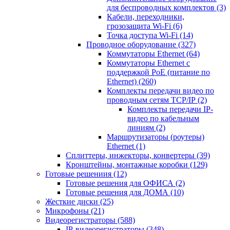
для беспроводных комплектов
(3)
Кабели, переходники,
грозозащита Wi-Fi
(6)
Точка доступа Wi-Fi
(14)
Проводное оборудование
(327)
Коммутаторы Ethernet
(64)
Коммутаторы Ethernet с
поддержкой PoE (питание по
Ethernet)
(260)
Комплекты передачи видео по
проводным сетям TCP/IP
(2)
Комплекты передачи IP-
видео по кабельным
линиям
(2)
Маршрутизаторы (роутеры)
Ethernet
(1)
Сплиттеры, инжекторы, конвертеры
(39)
Кронштейны, монтажные коробки
(129)
Готовые решениия
(12)
Готовые решения для ОФИСА
(2)
Готовые решения для ДОМА
(10)
Жесткие диски
(25)
Микрофоны
(21)
Видеорегистраторы
(588)
IP-видеорегистраторы
(348)