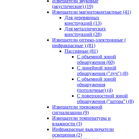
Извещатели звуковые
(акустические)
(19)
Извещатели магнитоконтактные
(41)
Для деревянных
конструкций
(13)
Для металлических
конструкций
(28)
Извещатели оптико-электронные (
инфракрасные )
(81)
Пассивные
(81)
С объемной зоной
обнаружения
(60)
С линейной зоной
обнаружения ("луч")
(8)
С объемной зоной
обнаружения
(потолочные)
(4)
С поверхностной зоной
обнаружения ("штора")
(8)
Извещатели тревожной
сигнализации
(9)
Извещатели температуры и
влажности
(3)
Инфракрасные выключатели
освещения
(2)