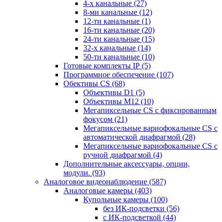
4-х канальные
(27)
8-ми канальные
(12)
12-ти канальные
(1)
16-ти канальные
(20)
24-ти канальные
(15)
32-х канальные
(14)
50-ти канальные
(10)
Готовые комплекты IP
(5)
Программное обеспечение
(107)
Обективы CS
(68)
Объективы D1
(5)
Объективы M12
(10)
Мегапиксельные CS c фиксированным
фокусом
(21)
Мегапиксельные вариофокальные CS c
автоматической диафрагмой
(28)
Мегапиксельные вариофокальные CS c
ручной диафрагмой
(4)
Дополнительные аксессуары, опции,
модули.
(93)
Аналоговое видеонаблюдение
(587)
Аналоговые камеры
(403)
Купольные камеры
(100)
без ИК-подсветки
(56)
с ИК-подсветкой
(44)