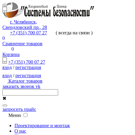
г. Челябинск,
Свердловский пр., 28
+7 (351) 700 07 27
( всегда на связи )
0
Сравнение товаров
0
Корзина
+7 (351) 700 07 27
вход
/
регистрация
вход
/
регистрация
Каталог товаров
заказать звонок
vk
✖
запросить прайс
Меню
Проектирование и монтаж
О нас