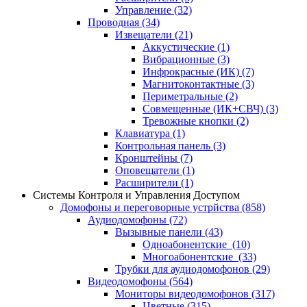
Управление
(32)
Проводная
(34)
Извещатели
(21)
Аккустические
(1)
Вибрационные
(3)
Инфрокрасные (ИК)
(7)
Магнитоконтактные
(3)
Периметральные
(2)
Совмещенные (ИК+СВЧ)
(3)
Тревожные кнопки
(2)
Клавиатура
(1)
Контрольная панель
(3)
Кронштейны
(7)
Оповещатели
(1)
Расширители
(1)
Системы Контроля и Управления Доступом
Домофоны и переговорные устрйства
(858)
Аудиодомофоны
(72)
Вызывные панели
(43)
Одноабонентские
(10)
Многоабонентские
(33)
Трубки для аудиодомофонов
(29)
Видеодомофоны
(564)
Мониторы видеодомофонов
(317)
Цветные
(315)