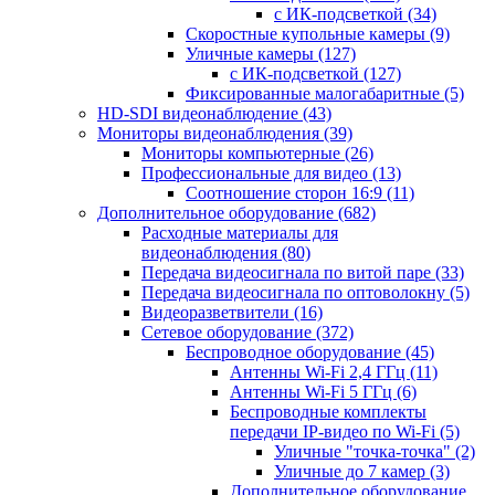
с ИК-подсветкой
(34)
Скоростные купольные камеры
(9)
Уличные камеры
(127)
с ИК-подсветкой
(127)
Фиксированные малогабаритные
(5)
HD-SDI видеонаблюдение
(43)
Мониторы видеонаблюдения
(39)
Мониторы компьютерные
(26)
Профессиональные для видео
(13)
Соотношение сторон 16:9
(11)
Дополнительное оборудование
(682)
Расходные материалы для
видеонаблюдения
(80)
Передача видеосигнала по витой паре
(33)
Передача видеосигнала по оптоволокну
(5)
Видеоразветвители
(16)
Сетевое оборудование
(372)
Беспроводное оборудование
(45)
Антенны Wi-Fi 2,4 ГГц
(11)
Антенны Wi-Fi 5 ГГц
(6)
Беспроводные комплекты
передачи IP-видео по Wi-Fi
(5)
Уличные "точка-точка"
(2)
Уличные до 7 камер
(3)
Дополнительное оборудование