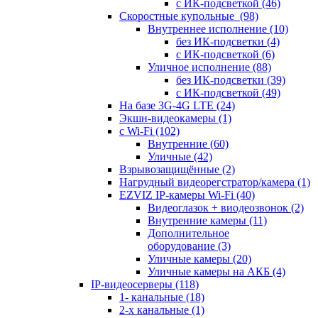
с ИК-подсветкой
(46)
Скоростные купольные
(98)
Внутреннее исполнение
(10)
без ИК-подсветки
(4)
с ИК-подсветкой
(6)
Уличное исполнение
(88)
без ИК-подсветки
(39)
с ИК-подсветкой
(49)
На базе 3G-4G LTE
(24)
Экшн-видеокамеры
(1)
с Wi-Fi
(102)
Внутренние
(60)
Уличные
(42)
Взрывозащищённые
(2)
Нагрудный видеорегстратор/камера
(1)
EZVIZ IP-камеры Wi-Fi
(40)
Видеоглазок + виодеозвонок
(2)
Внутренние камеры
(11)
Дополнительное
оборудование
(3)
Уличные камеры
(20)
Уличные камеры на АКБ
(4)
IP-видеосерверы
(118)
1- канальные
(18)
2-х канальные
(1)