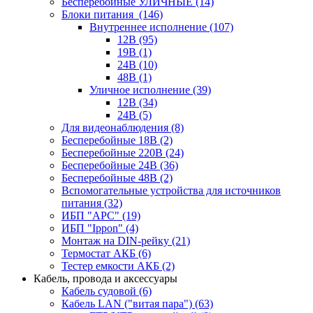
Бесперебойные УЛИЧНЫЕ
(14)
Блоки питания
(146)
Внутреннее исполнение
(107)
12В
(95)
19В
(1)
24В
(10)
48В
(1)
Уличное исполнение
(39)
12В
(34)
24В
(5)
Для видеонаблюдения
(8)
Бесперебойные 18В
(2)
Бесперебойные 220В
(24)
Бесперебойные 24В
(36)
Бесперебойные 48В
(2)
Вспомогательные устройства для источников
питания
(32)
ИБП "APC"
(19)
ИБП "Ippon"
(4)
Монтаж на DIN-рейку
(21)
Термостат АКБ
(6)
Тестер емкости АКБ
(2)
Кабель, провода и аксессуары
Кабель судовой
(6)
Кабель LAN ("витая пара")
(63)