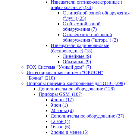
Извещатели оптико-электронные (
инфракрасные )
(34)
С линейной зоной обнаружения
("луч")
(25)
С объемной зоной
обнаружения
(7)
С поверхностной зоной
обнаружения ("штора")
(2)
Извещатели радиоволновые
(беспроводные)
(18)
Линейные
(9)
Объемные
(9)
FOX Система "Умный дом"
(7)
Интегрированная система "ОРИОН"
"Болид"
(210)
Приборы приемно-контрольные для ОПС
(398)
Дополнительное оборудование
(128)
Приборы GSM
(107)
4 зоны
(17)
9 зон
(1)
24 зоны
(4)
Дополнительное оборудование
(27)
12 зон
(4)
16 зон
(6)
2 зоны и менее
(5)