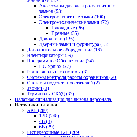
доводчики
(374)
Аксессуары для электро-магнитных
замков
(53)
Электромагнитные замки
(100)
Электромеханические замки
(72)
Накладные
(36)
Врезные
(35)
Доводчики
(136)
Дверные замки и фурнитура
(13)
Дополнительное оборудование
(16)
Идентификаторы
(59)
Программное Обеспечение
(34)
ПО Sphinx
(27)
Радиоканальные системы
(3)
Системы контроля работы охранников
(20)
Системы подсчета посетителей
(2)
Звонки
(3)
Терминалы СКУД
(33)
Палатная сигнализация для вызова персонала
Источники питания
АКБ
(280)
12В
(248)
4В
(3)
6В
(29)
Бесперебойные 12В
(209)