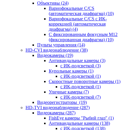
Объективы
(24)
Вариофокальные C/CS
(автоматическая диафрагма)
(10)
Вариофокальные C/CS с ИК-
коррекцией (автоматическая
диафрагма)
(4)
С фиксированным фокусным М12
(фиксированная диафрагма)
(10)
Пульты управления
(14)
HD-CVI видеонаблюдение
(38)
Видеокамеры
(19)
Антивандальные камеры
(3)
с ИК-подсветкой
(3)
Купольные камеры
(1)
с ИК-подсветкой
(1)
Скоростные поворотные камеры
(1)
с ИК-подсветкой
(1)
Уличные камеры
(7)
с ИК-подсветкой
(7)
Видеорегистраторы
(19)
HD-TVI видеонаблюдение
(287)
Видеокамеры
(287)
FishEye камеры "Рыбий глаз"
(1)
Антивандальные камеры
(138)
с ИК-подсветкой
(138)