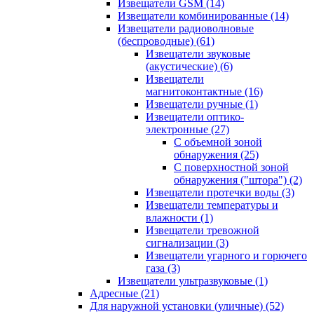
Извещатели GSM
(14)
Извещатели комбинированные
(14)
Извещатели радиоволновые
(беспроводные)
(61)
Извещатели звуковые
(акустические)
(6)
Извещатели
магнитоконтактные
(16)
Извещатели ручные
(1)
Извещатели оптико-
электронные
(27)
С объемной зоной
обнаружения
(25)
С поверхностной зоной
обнаружения ("штора")
(2)
Извещатели протечки воды
(3)
Извещатели температуры и
влажности
(1)
Извещатели тревожной
сигнализации
(3)
Извещатели угарного и горючего
газа
(3)
Извещатели ультразвуковые
(1)
Адресные
(21)
Для наружной установки (уличные)
(52)