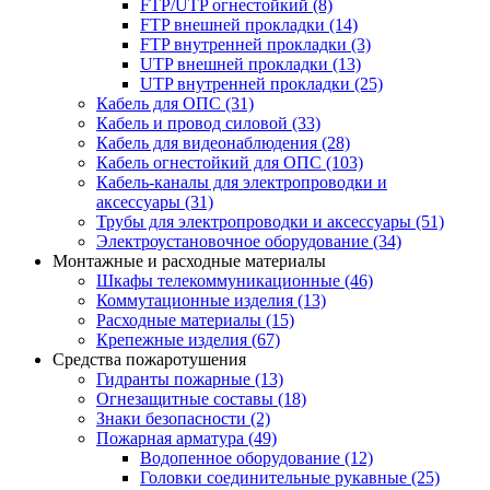
FTP/UTP огнестойкий
(8)
FTP внешней прокладки
(14)
FTP внутренней прокладки
(3)
UTP внешней прокладки
(13)
UTP внутренней прокладки
(25)
Кабель для ОПС
(31)
Кабель и провод силовой
(33)
Кабель для видеонаблюдения
(28)
Кабель огнестойкий для ОПС
(103)
Кабель-каналы для электропроводки и
аксессуары
(31)
Трубы для электропроводки и аксессуары
(51)
Электроустановочное оборудование
(34)
Монтажные и расходные материалы
Шкафы телекоммуникационные
(46)
Коммутационные изделия
(13)
Расходные материалы
(15)
Крепежные изделия
(67)
Средства пожаротушения
Гидранты пожарные
(13)
Огнезащитные составы
(18)
Знаки безопасности
(2)
Пожарная арматура
(49)
Водопенное оборудование
(12)
Головки соединительные рукавные
(25)