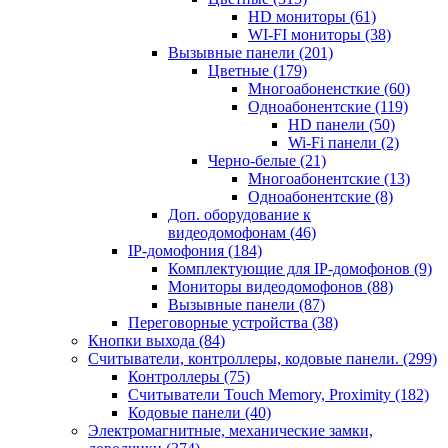
HD мониторы
(61)
WI-FI мониторы
(38)
Вызывные панели
(201)
Цветные
(179)
Многоабоненсткие
(60)
Одноабонентские
(119)
HD панели
(50)
Wi-Fi панели
(2)
Черно-белые
(21)
Многоабонентские
(13)
Одноабонентские
(8)
Доп. оборудование к
видеодомофонам
(46)
IP-домофония
(184)
Комплектующие для IP-домофонов
(9)
Мониторы видеодомофонов
(88)
Вызывные панели
(87)
Переговорные устройства
(38)
Кнопки выхода
(84)
Считыватели, контроллеры, кодовые панели.
(299)
Контроллеры
(75)
Считыватели Touch Memory, Proximity
(182)
Кодовые панели
(40)
Электромагнитные, механические замки,