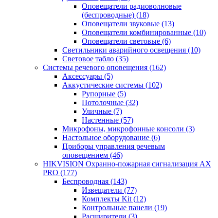
Оповещатели радиоволновые
(беспроводные)
(18)
Оповещатели звуковые
(13)
Оповещатели комбинированные
(10)
Оповещатели световые
(6)
Светильники аварийного освещения
(10)
Световое табло
(35)
Системы речевого оповещения
(162)
Аксессуары
(5)
Аккустические системы
(102)
Рупорные
(5)
Потолочные
(32)
Уличные
(7)
Настенные
(57)
Микрофоны, микрофонные консоли
(3)
Настольное оборудование
(6)
Приборы управления речевым
оповещением
(46)
HIKVISION Охранно-пожарная сигнализация AX
PRO
(177)
Беспроводная
(143)
Извещатели
(77)
Комплекты Kit
(12)
Контрольные панели
(19)
Расширители
(3)