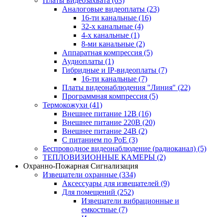
Платы видеозахвата
(63)
Аналоговые видеоплаты
(23)
16-ти канальные
(16)
32-х канальные
(4)
4-х канальные
(1)
8-ми канальные
(2)
Аппаратная компрессия
(5)
Аудиоплаты
(1)
Гибридные и IP-видеоплаты
(7)
16-ти канальные
(7)
Платы видеонаблюдения "Линия"
(22)
Программная компрессия
(5)
Термокожухи
(41)
Внешнее питание 12В
(16)
Внешнее питание 220В
(20)
Внешнее питание 24В
(2)
С питанием по PoE
(3)
Беспроводное видеонаблюдение (радиоканал)
(5)
ТЕПЛОВИЗИОННЫЕ КАМЕРЫ
(2)
Охранно-Пожарная Сигнализация
Извещатели охранные
(334)
Аксессуары для извещателей
(9)
Для помещений
(252)
Извещатели вибрационные и
емкостные
(7)