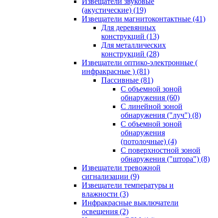
Извещатели звуковые
(акустические)
(19)
Извещатели магнитоконтактные
(41)
Для деревянных
конструкций
(13)
Для металлических
конструкций
(28)
Извещатели оптико-электронные (
инфракрасные )
(81)
Пассивные
(81)
С объемной зоной
обнаружения
(60)
С линейной зоной
обнаружения ("луч")
(8)
С объемной зоной
обнаружения
(потолочные)
(4)
С поверхностной зоной
обнаружения ("штора")
(8)
Извещатели тревожной
сигнализации
(9)
Извещатели температуры и
влажности
(3)
Инфракрасные выключатели
освещения
(2)