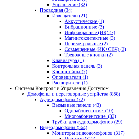
Управление
(32)
Проводная
(34)
Извещатели
(21)
Аккустические
(1)
Вибрационные
(3)
Инфрокрасные (ИК)
(7)
Магнитоконтактные
(3)
Периметральные
(2)
Совмещенные (ИК+СВЧ)
(3)
Тревожные кнопки
(2)
Клавиатура
(1)
Контрольная панель
(3)
Кронштейны
(7)
Оповещатели
(1)
Расширители
(1)
Системы Контроля и Управления Доступом
Домофоны и переговорные устрйства
(858)
Аудиодомофоны
(72)
Вызывные панели
(43)
Одноабонентские
(10)
Многоабонентские
(33)
Трубки для аудиодомофонов
(29)
Видеодомофоны
(564)
Мониторы видеодомофонов
(317)
Цветные
(315)