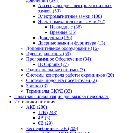
доводчики
(374)
Аксессуары для электро-магнитных
замков
(53)
Электромагнитные замки
(100)
Электромеханические замки
(72)
Накладные
(36)
Врезные
(35)
Доводчики
(136)
Дверные замки и фурнитура
(13)
Дополнительное оборудование
(16)
Идентификаторы
(59)
Программное Обеспечение
(34)
ПО Sphinx
(27)
Радиоканальные системы
(3)
Системы контроля работы охранников
(20)
Системы подсчета посетителей
(2)
Звонки
(3)
Терминалы СКУД
(33)
Палатная сигнализация для вызова персонала
Источники питания
АКБ
(280)
12В
(248)
4В
(3)
6В
(29)
Бесперебойные 12В
(209)