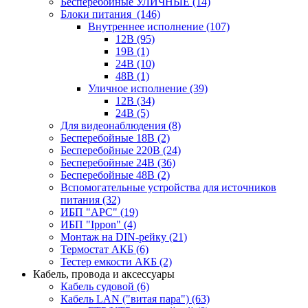
Бесперебойные УЛИЧНЫЕ
(14)
Блоки питания
(146)
Внутреннее исполнение
(107)
12В
(95)
19В
(1)
24В
(10)
48В
(1)
Уличное исполнение
(39)
12В
(34)
24В
(5)
Для видеонаблюдения
(8)
Бесперебойные 18В
(2)
Бесперебойные 220В
(24)
Бесперебойные 24В
(36)
Бесперебойные 48В
(2)
Вспомогательные устройства для источников
питания
(32)
ИБП "APC"
(19)
ИБП "Ippon"
(4)
Монтаж на DIN-рейку
(21)
Термостат АКБ
(6)
Тестер емкости АКБ
(2)
Кабель, провода и аксессуары
Кабель судовой
(6)
Кабель LAN ("витая пара")
(63)