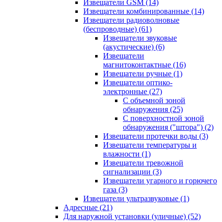
Извещатели GSM
(14)
Извещатели комбинированные
(14)
Извещатели радиоволновые
(беспроводные)
(61)
Извещатели звуковые
(акустические)
(6)
Извещатели
магнитоконтактные
(16)
Извещатели ручные
(1)
Извещатели оптико-
электронные
(27)
С объемной зоной
обнаружения
(25)
С поверхностной зоной
обнаружения ("штора")
(2)
Извещатели протечки воды
(3)
Извещатели температуры и
влажности
(1)
Извещатели тревожной
сигнализации
(3)
Извещатели угарного и горючего
газа
(3)
Извещатели ультразвуковые
(1)
Адресные
(21)
Для наружной установки (уличные)
(52)