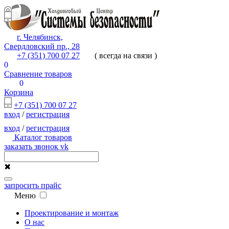
г. Челябинск,
Свердловский пр., 28
+7 (351) 700 07 27
( всегда на связи )
0
Сравнение товаров
0
Корзина
+7 (351) 700 07 27
вход
/
регистрация
вход
/
регистрация
Каталог товаров
заказать звонок
vk
✖
запросить прайс
Меню
Проектирование и монтаж
О нас