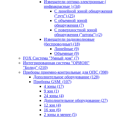
Извещатели оптико-электронные (
инфракрасные )
(34)
С линейной зоной обнаружения
("луч")
(25)
С объемной зоной
обнаружения
(7)
С поверхностной зоной
обнаружения ("штора")
(2)
Извещатели радиоволновые
(беспроводные)
(18)
Линейные
(9)
Объемные
(9)
FOX Система "Умный дом"
(7)
Интегрированная система "ОРИОН"
"Болид"
(210)
Приборы приемно-контрольные для ОПС
(398)
Дополнительное оборудование
(128)
Приборы GSM
(107)
4 зоны
(17)
9 зон
(1)
24 зоны
(4)
Дополнительное оборудование
(27)
12 зон
(4)
16 зон
(6)
2 зоны и менее
(5)