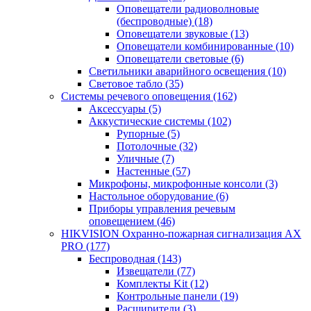
Оповещатели радиоволновые
(беспроводные)
(18)
Оповещатели звуковые
(13)
Оповещатели комбинированные
(10)
Оповещатели световые
(6)
Светильники аварийного освещения
(10)
Световое табло
(35)
Системы речевого оповещения
(162)
Аксессуары
(5)
Аккустические системы
(102)
Рупорные
(5)
Потолочные
(32)
Уличные
(7)
Настенные
(57)
Микрофоны, микрофонные консоли
(3)
Настольное оборудование
(6)
Приборы управления речевым
оповещением
(46)
HIKVISION Охранно-пожарная сигнализация AX
PRO
(177)
Беспроводная
(143)
Извещатели
(77)
Комплекты Kit
(12)
Контрольные панели
(19)
Расширители
(3)