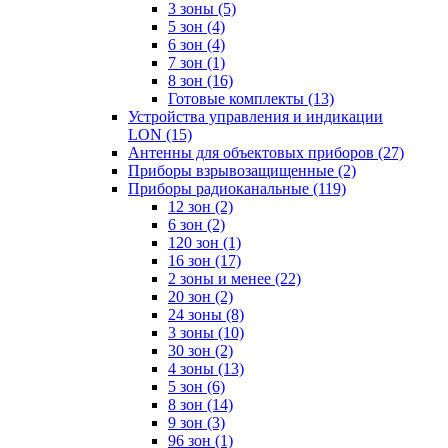
3 зоны
(5)
5 зон
(4)
6 зон
(4)
7 зон
(1)
8 зон
(16)
Готовые комплекты
(13)
Устройства управления и индикации
LON
(15)
Антенны для объектовых приборов
(27)
Приборы взрывозащищенные
(2)
Приборы радиоканальные
(119)
12 зон
(2)
6 зон
(2)
120 зон
(1)
16 зон
(17)
2 зоны и менее
(22)
20 зон
(2)
24 зоны
(8)
3 зоны
(10)
30 зон
(2)
4 зоны
(13)
5 зон
(6)
8 зон
(14)
9 зон
(3)
96 зон
(1)