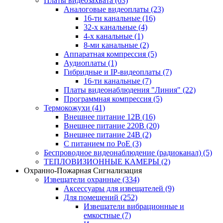
Платы видеозахвата
(63)
Аналоговые видеоплаты
(23)
16-ти канальные
(16)
32-х канальные
(4)
4-х канальные
(1)
8-ми канальные
(2)
Аппаратная компрессия
(5)
Аудиоплаты
(1)
Гибридные и IP-видеоплаты
(7)
16-ти канальные
(7)
Платы видеонаблюдения "Линия"
(22)
Программная компрессия
(5)
Термокожухи
(41)
Внешнее питание 12В
(16)
Внешнее питание 220В
(20)
Внешнее питание 24В
(2)
С питанием по PoE
(3)
Беспроводное видеонаблюдение (радиоканал)
(5)
ТЕПЛОВИЗИОННЫЕ КАМЕРЫ
(2)
Охранно-Пожарная Сигнализация
Извещатели охранные
(334)
Аксессуары для извещателей
(9)
Для помещений
(252)
Извещатели вибрационные и
емкостные
(7)