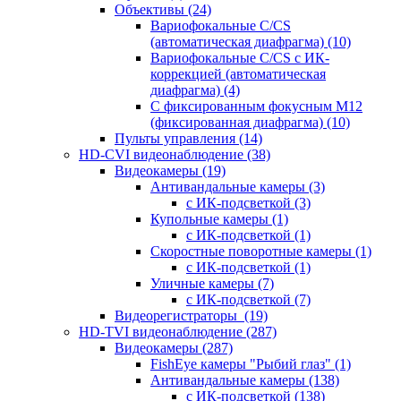
Объективы
(24)
Вариофокальные C/CS
(автоматическая диафрагма)
(10)
Вариофокальные C/CS с ИК-
коррекцией (автоматическая
диафрагма)
(4)
С фиксированным фокусным М12
(фиксированная диафрагма)
(10)
Пульты управления
(14)
HD-CVI видеонаблюдение
(38)
Видеокамеры
(19)
Антивандальные камеры
(3)
с ИК-подсветкой
(3)
Купольные камеры
(1)
с ИК-подсветкой
(1)
Скоростные поворотные камеры
(1)
с ИК-подсветкой
(1)
Уличные камеры
(7)
с ИК-подсветкой
(7)
Видеорегистраторы
(19)
HD-TVI видеонаблюдение
(287)
Видеокамеры
(287)
FishEye камеры "Рыбий глаз"
(1)
Антивандальные камеры
(138)
с ИК-подсветкой
(138)