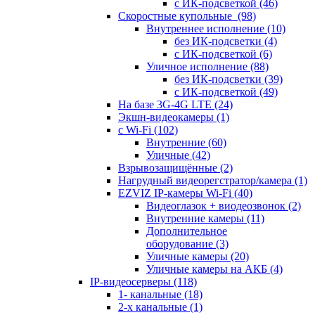
с ИК-подсветкой
(46)
Скоростные купольные
(98)
Внутреннее исполнение
(10)
без ИК-подсветки
(4)
с ИК-подсветкой
(6)
Уличное исполнение
(88)
без ИК-подсветки
(39)
с ИК-подсветкой
(49)
На базе 3G-4G LTE
(24)
Экшн-видеокамеры
(1)
с Wi-Fi
(102)
Внутренние
(60)
Уличные
(42)
Взрывозащищённые
(2)
Нагрудный видеорегстратор/камера
(1)
EZVIZ IP-камеры Wi-Fi
(40)
Видеоглазок + виодеозвонок
(2)
Внутренние камеры
(11)
Дополнительное
оборудование
(3)
Уличные камеры
(20)
Уличные камеры на АКБ
(4)
IP-видеосерверы
(118)
1- канальные
(18)
2-х канальные
(1)