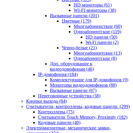
HD мониторы
(61)
WI-FI мониторы
(38)
Вызывные панели
(201)
Цветные
(179)
Многоабоненсткие
(60)
Одноабонентские
(119)
HD панели
(50)
Wi-Fi панели
(2)
Черно-белые
(21)
Многоабонентские
(13)
Одноабонентские
(8)
Доп. оборудование к
видеодомофонам
(46)
IP-домофония
(184)
Комплектующие для IP-домофонов
(9)
Мониторы видеодомофонов
(88)
Вызывные панели
(87)
Переговорные устройства
(38)
Кнопки выхода
(84)
Считыватели, контроллеры, кодовые панели.
(299)
Контроллеры
(75)
Считыватели Touch Memory, Proximity
(182)
Кодовые панели
(40)
Электромагнитные, механические замки,