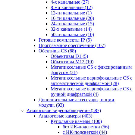
4-х канальные
(27)
8-ми канальные
(12)
12-ти канальные
(1)
16-ти канальные
(20)
24-ти канальные
(15)
32-х канальные
(14)
50-ти канальные
(10)
Готовые комплекты IP
(5)
Программное обеспечение
(107)
Обективы CS
(68)
Объективы D1
(5)
Объективы M12
(10)
Мегапиксельные CS c фиксированным
фокусом
(21)
Мегапиксельные вариофокальные CS c
автоматической диафрагмой
(28)
Мегапиксельные вариофокальные CS c
ручной диафрагмой
(4)
Дополнительные аксессуары, опции,
модули.
(93)
Аналоговое видеонаблюдение
(587)
Аналоговые камеры
(403)
Купольные камеры
(100)
без ИК-подсветки
(56)
с ИК-подсветкой
(44)