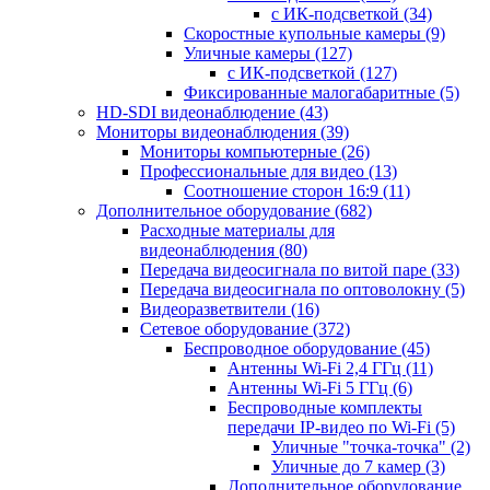
с ИК-подсветкой
(34)
Скоростные купольные камеры
(9)
Уличные камеры
(127)
с ИК-подсветкой
(127)
Фиксированные малогабаритные
(5)
HD-SDI видеонаблюдение
(43)
Мониторы видеонаблюдения
(39)
Мониторы компьютерные
(26)
Профессиональные для видео
(13)
Соотношение сторон 16:9
(11)
Дополнительное оборудование
(682)
Расходные материалы для
видеонаблюдения
(80)
Передача видеосигнала по витой паре
(33)
Передача видеосигнала по оптоволокну
(5)
Видеоразветвители
(16)
Сетевое оборудование
(372)
Беспроводное оборудование
(45)
Антенны Wi-Fi 2,4 ГГц
(11)
Антенны Wi-Fi 5 ГГц
(6)
Беспроводные комплекты
передачи IP-видео по Wi-Fi
(5)
Уличные "точка-точка"
(2)
Уличные до 7 камер
(3)
Дополнительное оборудование