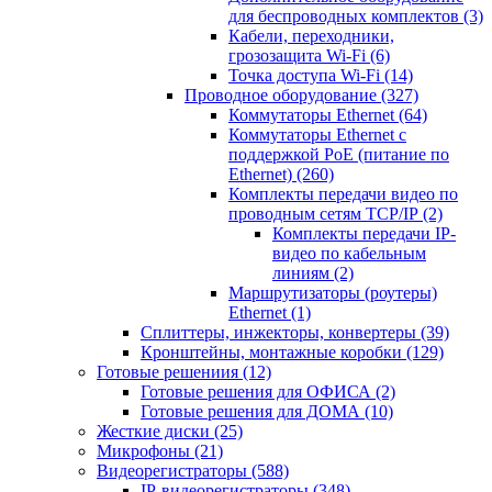
для беспроводных комплектов
(3)
Кабели, переходники,
грозозащита Wi-Fi
(6)
Точка доступа Wi-Fi
(14)
Проводное оборудование
(327)
Коммутаторы Ethernet
(64)
Коммутаторы Ethernet с
поддержкой PoE (питание по
Ethernet)
(260)
Комплекты передачи видео по
проводным сетям TCP/IP
(2)
Комплекты передачи IP-
видео по кабельным
линиям
(2)
Маршрутизаторы (роутеры)
Ethernet
(1)
Сплиттеры, инжекторы, конвертеры
(39)
Кронштейны, монтажные коробки
(129)
Готовые решениия
(12)
Готовые решения для ОФИСА
(2)
Готовые решения для ДОМА
(10)
Жесткие диски
(25)
Микрофоны
(21)
Видеорегистраторы
(588)
IP-видеорегистраторы
(348)