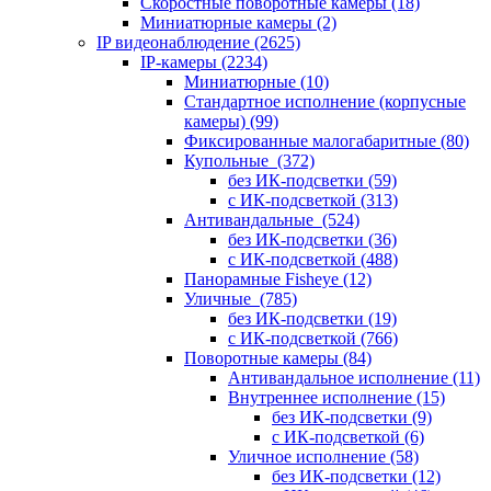
Скоростные поворотные камеры
(18)
Миниатюрные камеры
(2)
IP видеонаблюдение
(2625)
IP-камеры
(2234)
Миниатюрные
(10)
Стандартное исполнение (корпусные
камеры)
(99)
Фиксированные малогабаритные
(80)
Купольные
(372)
без ИК-подсветки
(59)
с ИК-подсветкой
(313)
Антивандальные
(524)
без ИК-подсветки
(36)
с ИК-подсветкой
(488)
Панорамные Fisheye
(12)
Уличные
(785)
без ИК-подсветки
(19)
с ИК-подсветкой
(766)
Поворотные камеры
(84)
Антивандальное исполнение
(11)
Внутреннее исполнение
(15)
без ИК-подсветки
(9)
с ИК-подсветкой
(6)
Уличное исполнение
(58)
без ИК-подсветки
(12)