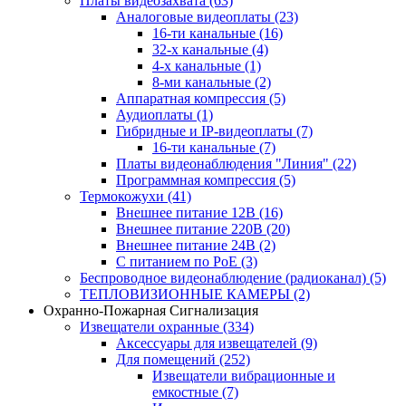
Платы видеозахвата
(63)
Аналоговые видеоплаты
(23)
16-ти канальные
(16)
32-х канальные
(4)
4-х канальные
(1)
8-ми канальные
(2)
Аппаратная компрессия
(5)
Аудиоплаты
(1)
Гибридные и IP-видеоплаты
(7)
16-ти канальные
(7)
Платы видеонаблюдения "Линия"
(22)
Программная компрессия
(5)
Термокожухи
(41)
Внешнее питание 12В
(16)
Внешнее питание 220В
(20)
Внешнее питание 24В
(2)
С питанием по PoE
(3)
Беспроводное видеонаблюдение (радиоканал)
(5)
ТЕПЛОВИЗИОННЫЕ КАМЕРЫ
(2)
Охранно-Пожарная Сигнализация
Извещатели охранные
(334)
Аксессуары для извещателей
(9)
Для помещений
(252)
Извещатели вибрационные и
емкостные
(7)