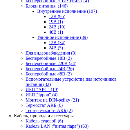
Бесперебойные УЛИЧНЫЕ
(14)
Блоки питания
(146)
Внутреннее исполнение
(107)
12В
(95)
19В
(1)
24В
(10)
48В
(1)
Уличное исполнение
(39)
12В
(34)
24В
(5)
Для видеонаблюдения
(8)
Бесперебойные 18В
(2)
Бесперебойные 220В
(24)
Бесперебойные 24В
(36)
Бесперебойные 48В
(2)
Вспомогательные устройства для источников
питания
(32)
ИБП "APC"
(19)
ИБП "Ippon"
(4)
Монтаж на DIN-рейку
(21)
Термостат АКБ
(6)
Тестер емкости АКБ
(2)
Кабель, провода и аксессуары
Кабель судовой
(6)
Кабель LAN ("витая пара")
(63)