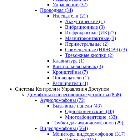
Управление
(32)
Проводная
(34)
Извещатели
(21)
Аккустические
(1)
Вибрационные
(3)
Инфрокрасные (ИК)
(7)
Магнитоконтактные
(3)
Периметральные
(2)
Совмещенные (ИК+СВЧ)
(3)
Тревожные кнопки
(2)
Клавиатура
(1)
Контрольная панель
(3)
Кронштейны
(7)
Оповещатели
(1)
Расширители
(1)
Системы Контроля и Управления Доступом
Домофоны и переговорные устрйства
(858)
Аудиодомофоны
(72)
Вызывные панели
(43)
Одноабонентские
(10)
Многоабонентские
(33)
Трубки для аудиодомофонов
(29)
Видеодомофоны
(564)
Мониторы видеодомофонов
(317)
Цветные
(315)