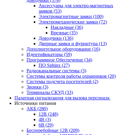
доводчики
(374)
Аксессуары для электро-магнитных
замков
(53)
Электромагнитные замки
(100)
Электромеханические замки
(72)
Накладные
(36)
Врезные
(35)
Доводчики
(136)
Дверные замки и фурнитура
(13)
Дополнительное оборудование
(16)
Идентификаторы
(59)
Программное Обеспечение
(34)
ПО Sphinx
(27)
Радиоканальные системы
(3)
Системы контроля работы охранников
(20)
Системы подсчета посетителей
(2)
Звонки
(3)
Терминалы СКУД
(33)
Палатная сигнализация для вызова персонала
Источники питания
АКБ
(280)
12В
(248)
4В
(3)
6В
(29)
Бесперебойные 12В
(209)