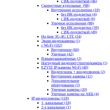
с ИК-подсветкой
(46)
Скоростные купольные
(98)
Внутреннее исполнение
(10)
без ИК-подсветки
(4)
с ИК-подсветкой
(6)
Уличное исполнение
(88)
без ИК-подсветки
(39)
с ИК-подсветкой
(49)
На базе 3G-4G LTE
(24)
Экшн-видеокамеры
(1)
с Wi-Fi
(102)
Внутренние
(60)
Уличные
(42)
Взрывозащищённые
(2)
Нагрудный видеорегстратор/камера
(1)
EZVIZ IP-камеры Wi-Fi
(40)
Видеоглазок + виодеозвонок
(2)
Внутренние камеры
(11)
Дополнительное
оборудование
(3)
Уличные камеры
(20)
Уличные камеры на АКБ
(4)
IP-видеосерверы
(118)
1- канальные
(18)
2-х канальные
(1)