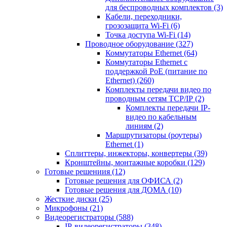
для беспроводных комплектов
(3)
Кабели, переходники,
грозозащита Wi-Fi
(6)
Точка доступа Wi-Fi
(14)
Проводное оборудование
(327)
Коммутаторы Ethernet
(64)
Коммутаторы Ethernet с
поддержкой PoE (питание по
Ethernet)
(260)
Комплекты передачи видео по
проводным сетям TCP/IP
(2)
Комплекты передачи IP-
видео по кабельным
линиям
(2)
Маршрутизаторы (роутеры)
Ethernet
(1)
Сплиттеры, инжекторы, конвертеры
(39)
Кронштейны, монтажные коробки
(129)
Готовые решениия
(12)
Готовые решения для ОФИСА
(2)
Готовые решения для ДОМА
(10)
Жесткие диски
(25)
Микрофоны
(21)
Видеорегистраторы
(588)
IP-видеорегистраторы
(348)