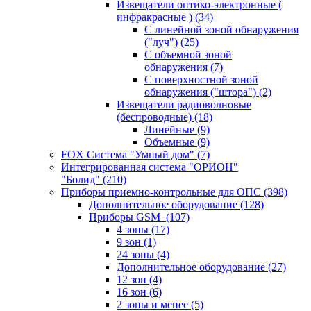
Извещатели оптико-электронные (
инфракрасные )
(34)
С линейной зоной обнаружения
("луч")
(25)
С объемной зоной
обнаружения
(7)
С поверхностной зоной
обнаружения ("штора")
(2)
Извещатели радиоволновые
(беспроводные)
(18)
Линейные
(9)
Объемные
(9)
FOX Система "Умный дом"
(7)
Интегрированная система "ОРИОН"
"Болид"
(210)
Приборы приемно-контрольные для ОПС
(398)
Дополнительное оборудование
(128)
Приборы GSM
(107)
4 зоны
(17)
9 зон
(1)
24 зоны
(4)
Дополнительное оборудование
(27)
12 зон
(4)
16 зон
(6)
2 зоны и менее
(5)