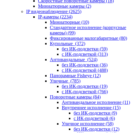
Скоростные поворотные камеры
(18)
Миниатюрные камеры
(2)
IP видеонаблюдение
(2625)
IP-камеры
(2234)
Миниатюрные
(10)
Стандартное исполнение (корпусные
камеры)
(99)
Фиксированные малогабаритные
(80)
Купольные
(372)
без ИК-подсветки
(59)
с ИК-подсветкой
(313)
Антивандальные
(524)
без ИК-подсветки
(36)
с ИК-подсветкой
(488)
Панорамные Fisheye
(12)
Уличные
(785)
без ИК-подсветки
(19)
с ИК-подсветкой
(766)
Поворотные камеры
(84)
Антивандальное исполнение
(11)
Внутреннее исполнение
(15)
без ИК-подсветки
(9)
с ИК-подсветкой
(6)
Уличное исполнение
(58)
без ИК-подсветки
(12)