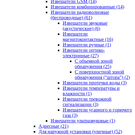
Извещатели GSM
(14)
Извещатели комбинированные
(14)
Извещатели радиоволновые
(беспроводные)
(61)
Извещатели звуковые
(акустические)
(6)
Извещатели
магнитоконтактные
(16)
Извещатели ручные
(1)
Извещатели оптико-
электронные
(27)
С объемной зоной
обнаружения
(25)
С поверхностной зоной
обнаружения ("штора")
(2)
Извещатели протечки воды
(3)
Извещатели температуры и
влажности
(1)
Извещатели тревожной
сигнализации
(3)
Извещатели угарного и горючего
газа
(3)
Извещатели ультразвуковые
(1)
Адресные
(21)
Для наружной установки (уличные)
(52)