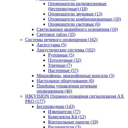
Оповещатели радиоволновые
(беспроводные)
(18)
Оповещатели звуковые
(13)
Оповещатели комбинированные
(10)
Оповещатели световые
(6)
Светильники аварийного освещения
(10)
Световое табло
(35)
Системы речевого оповещения
(162)
Аксессуары
(5)
Аккустические системы
(102)
Рупорные
(5)
Потолочные
(32)
Уличные
(7)
Настенные
(57)
Микрофоны, микрофонные консоли
(3)
Настольное оборудование
(6)
Приборы управления речевым
оповещением
(46)
HIKVISION Охранно-пожарная сигнализация AX
PRO
(177)
Беспроводная
(143)
Извещатели
(77)
Комплекты Kit
(12)
Контрольные панели
(19)
Расширители
(3)