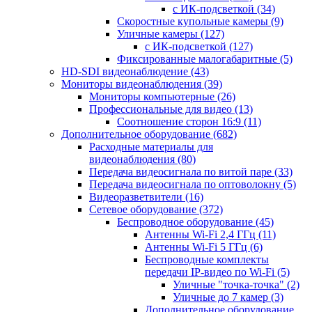
с ИК-подсветкой
(34)
Скоростные купольные камеры
(9)
Уличные камеры
(127)
с ИК-подсветкой
(127)
Фиксированные малогабаритные
(5)
HD-SDI видеонаблюдение
(43)
Мониторы видеонаблюдения
(39)
Мониторы компьютерные
(26)
Профессиональные для видео
(13)
Соотношение сторон 16:9
(11)
Дополнительное оборудование
(682)
Расходные материалы для
видеонаблюдения
(80)
Передача видеосигнала по витой паре
(33)
Передача видеосигнала по оптоволокну
(5)
Видеоразветвители
(16)
Сетевое оборудование
(372)
Беспроводное оборудование
(45)
Антенны Wi-Fi 2,4 ГГц
(11)
Антенны Wi-Fi 5 ГГц
(6)
Беспроводные комплекты
передачи IP-видео по Wi-Fi
(5)
Уличные "точка-точка"
(2)
Уличные до 7 камер
(3)
Дополнительное оборудование