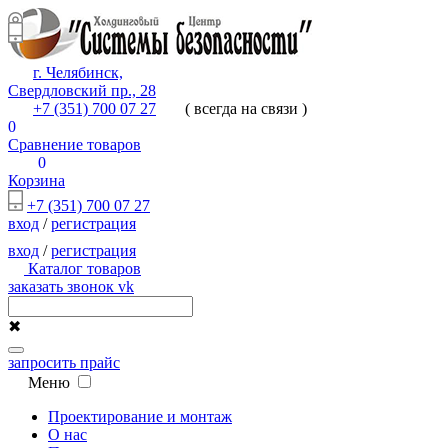
г. Челябинск,
Свердловский пр., 28
+7 (351) 700 07 27
( всегда на связи )
0
Сравнение товаров
0
Корзина
+7 (351) 700 07 27
вход
/
регистрация
вход
/
регистрация
Каталог товаров
заказать звонок
vk
✖
запросить прайс
Меню
Проектирование и монтаж
О нас