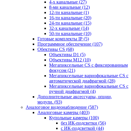
4-х канальные
(27)
8-ми канальные
(12)
12-ти канальные
(1)
16-ти канальные
(20)
24-ти канальные
(15)
32-х канальные
(14)
50-ти канальные
(10)
Готовые комплекты IP
(5)
Программное обеспечение
(107)
Обективы CS
(68)
Объективы D1
(5)
Объективы M12
(10)
Мегапиксельные CS c фиксированным
фокусом
(21)
Мегапиксельные вариофокальные CS c
автоматической диафрагмой
(28)
Мегапиксельные вариофокальные CS c
ручной диафрагмой
(4)
Дополнительные аксессуары, опции,
модули.
(93)
Аналоговое видеонаблюдение
(587)
Аналоговые камеры
(403)
Купольные камеры
(100)
без ИК-подсветки
(56)
с ИК-подсветкой
(44)