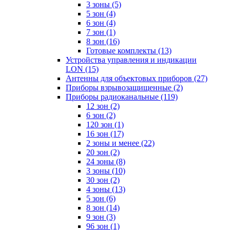
3 зоны
(5)
5 зон
(4)
6 зон
(4)
7 зон
(1)
8 зон
(16)
Готовые комплекты
(13)
Устройства управления и индикации
LON
(15)
Антенны для объектовых приборов
(27)
Приборы взрывозащищенные
(2)
Приборы радиоканальные
(119)
12 зон
(2)
6 зон
(2)
120 зон
(1)
16 зон
(17)
2 зоны и менее
(22)
20 зон
(2)
24 зоны
(8)
3 зоны
(10)
30 зон
(2)
4 зоны
(13)
5 зон
(6)
8 зон
(14)
9 зон
(3)
96 зон
(1)