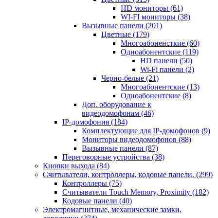
HD мониторы
(61)
WI-FI мониторы
(38)
Вызывные панели
(201)
Цветные
(179)
Многоабоненсткие
(60)
Одноабонентские
(119)
HD панели
(50)
Wi-Fi панели
(2)
Черно-белые
(21)
Многоабонентские
(13)
Одноабонентские
(8)
Доп. оборудование к
видеодомофонам
(46)
IP-домофония
(184)
Комплектующие для IP-домофонов
(9)
Мониторы видеодомофонов
(88)
Вызывные панели
(87)
Переговорные устройства
(38)
Кнопки выхода
(84)
Считыватели, контроллеры, кодовые панели.
(299)
Контроллеры
(75)
Считыватели Touch Memory, Proximity
(182)
Кодовые панели
(40)
Электромагнитные, механические замки,