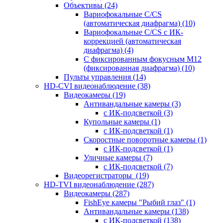
Объективы
(24)
Вариофокальные C/CS
(автоматическая диафрагма)
(10)
Вариофокальные C/CS с ИК-
коррекцией (автоматическая
диафрагма)
(4)
С фиксированным фокусным М12
(фиксированная диафрагма)
(10)
Пульты управления
(14)
HD-CVI видеонаблюдение
(38)
Видеокамеры
(19)
Антивандальные камеры
(3)
с ИК-подсветкой
(3)
Купольные камеры
(1)
с ИК-подсветкой
(1)
Скоростные поворотные камеры
(1)
с ИК-подсветкой
(1)
Уличные камеры
(7)
с ИК-подсветкой
(7)
Видеорегистраторы
(19)
HD-TVI видеонаблюдение
(287)
Видеокамеры
(287)
FishEye камеры "Рыбий глаз"
(1)
Антивандальные камеры
(138)
с ИК-подсветкой
(138)