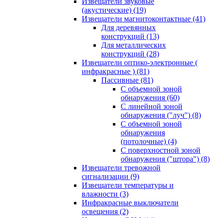
Извещатели звуковые
(акустические)
(19)
Извещатели магнитоконтактные
(41)
Для деревянных
конструкций
(13)
Для металлических
конструкций
(28)
Извещатели оптико-электронные (
инфракрасные )
(81)
Пассивные
(81)
С объемной зоной
обнаружения
(60)
С линейной зоной
обнаружения ("луч")
(8)
С объемной зоной
обнаружения
(потолочные)
(4)
С поверхностной зоной
обнаружения ("штора")
(8)
Извещатели тревожной
сигнализации
(9)
Извещатели температуры и
влажности
(3)
Инфракрасные выключатели
освещения
(2)