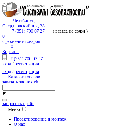
г. Челябинск,
Свердловский пр., 28
+7 (351) 700 07 27
( всегда на связи )
0
Сравнение товаров
0
Корзина
+7 (351) 700 07 27
вход
/
регистрация
вход
/
регистрация
Каталог товаров
заказать звонок
vk
✖
запросить прайс
Меню
Проектирование и монтаж
О нас