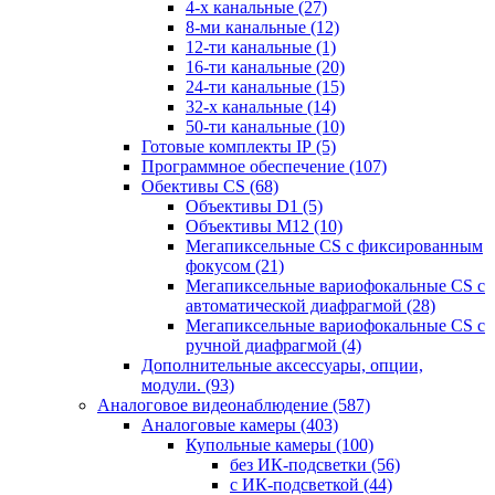
4-х канальные
(27)
8-ми канальные
(12)
12-ти канальные
(1)
16-ти канальные
(20)
24-ти канальные
(15)
32-х канальные
(14)
50-ти канальные
(10)
Готовые комплекты IP
(5)
Программное обеспечение
(107)
Обективы CS
(68)
Объективы D1
(5)
Объективы M12
(10)
Мегапиксельные CS c фиксированным
фокусом
(21)
Мегапиксельные вариофокальные CS c
автоматической диафрагмой
(28)
Мегапиксельные вариофокальные CS c
ручной диафрагмой
(4)
Дополнительные аксессуары, опции,
модули.
(93)
Аналоговое видеонаблюдение
(587)
Аналоговые камеры
(403)
Купольные камеры
(100)
без ИК-подсветки
(56)
с ИК-подсветкой
(44)