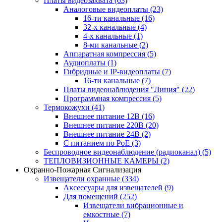
Платы видеозахвата
(63)
Аналоговые видеоплаты
(23)
16-ти канальные
(16)
32-х канальные
(4)
4-х канальные
(1)
8-ми канальные
(2)
Аппаратная компрессия
(5)
Аудиоплаты
(1)
Гибридные и IP-видеоплаты
(7)
16-ти канальные
(7)
Платы видеонаблюдения "Линия"
(22)
Программная компрессия
(5)
Термокожухи
(41)
Внешнее питание 12В
(16)
Внешнее питание 220В
(20)
Внешнее питание 24В
(2)
С питанием по PoE
(3)
Беспроводное видеонаблюдение (радиоканал)
(5)
ТЕПЛОВИЗИОННЫЕ КАМЕРЫ
(2)
Охранно-Пожарная Сигнализация
Извещатели охранные
(334)
Аксессуары для извещателей
(9)
Для помещений
(252)
Извещатели вибрационные и
емкостные
(7)