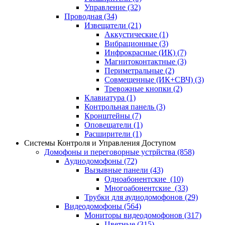
Управление
(32)
Проводная
(34)
Извещатели
(21)
Аккустические
(1)
Вибрационные
(3)
Инфрокрасные (ИК)
(7)
Магнитоконтактные
(3)
Периметральные
(2)
Совмещенные (ИК+СВЧ)
(3)
Тревожные кнопки
(2)
Клавиатура
(1)
Контрольная панель
(3)
Кронштейны
(7)
Оповещатели
(1)
Расширители
(1)
Системы Контроля и Управления Доступом
Домофоны и переговорные устрйства
(858)
Аудиодомофоны
(72)
Вызывные панели
(43)
Одноабонентские
(10)
Многоабонентские
(33)
Трубки для аудиодомофонов
(29)
Видеодомофоны
(564)
Мониторы видеодомофонов
(317)
Цветные
(315)