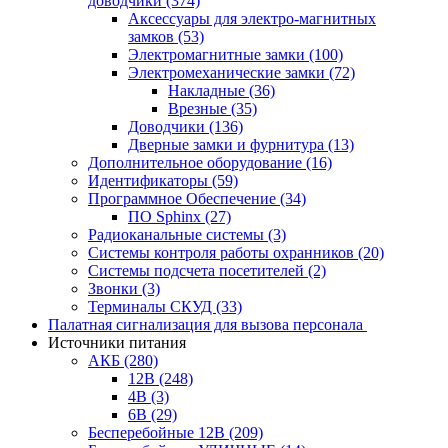
доводчики
(374)
Аксессуары для электро-магнитных
замков
(53)
Электромагнитные замки
(100)
Электромеханические замки
(72)
Накладные
(36)
Врезные
(35)
Доводчики
(136)
Дверные замки и фурнитура
(13)
Дополнительное оборудование
(16)
Идентификаторы
(59)
Программное Обеспечение
(34)
ПО Sphinx
(27)
Радиоканальные системы
(3)
Системы контроля работы охранников
(20)
Системы подсчета посетителей
(2)
Звонки
(3)
Терминалы СКУД
(33)
Палатная сигнализация для вызова персонала
Источники питания
АКБ
(280)
12В
(248)
4В
(3)
6В
(29)
Бесперебойные 12В
(209)