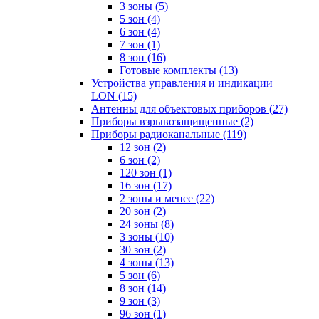
3 зоны
(5)
5 зон
(4)
6 зон
(4)
7 зон
(1)
8 зон
(16)
Готовые комплекты
(13)
Устройства управления и индикации
LON
(15)
Антенны для объектовых приборов
(27)
Приборы взрывозащищенные
(2)
Приборы радиоканальные
(119)
12 зон
(2)
6 зон
(2)
120 зон
(1)
16 зон
(17)
2 зоны и менее
(22)
20 зон
(2)
24 зоны
(8)
3 зоны
(10)
30 зон
(2)
4 зоны
(13)
5 зон
(6)
8 зон
(14)
9 зон
(3)
96 зон
(1)