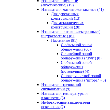
Извещатели звуковые
(акустические)
(19)
Извещатели магнитоконтактные
(41)
Для деревянных
конструкций
(13)
Для металлических
конструкций
(28)
Извещатели оптико-электронные (
инфракрасные )
(81)
Пассивные
(81)
С объемной зоной
обнаружения
(60)
С линейной зоной
обнаружения ("луч")
(8)
С объемной зоной
обнаружения
(потолочные)
(4)
С поверхностной зоной
обнаружения ("штора")
(8)
Извещатели тревожной
сигнализации
(9)
Извещатели температуры и
влажности
(3)
Инфракрасные выключатели
освещения
(2)