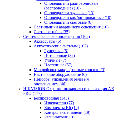
Оповещатели радиоволновые
(беспроводные)
(18)
Оповещатели звуковые
(13)
Оповещатели комбинированные
(10)
Оповещатели световые
(6)
Светильники аварийного освещения
(10)
Световое табло
(35)
Системы речевого оповещения
(162)
Аксессуары
(5)
Аккустические системы
(102)
Рупорные
(5)
Потолочные
(32)
Уличные
(7)
Настенные
(57)
Микрофоны, микрофонные консоли
(3)
Настольное оборудование
(6)
Приборы управления речевым
оповещением
(46)
HIKVISION Охранно-пожарная сигнализация AX
PRO
(177)
Беспроводная
(143)
Извещатели
(77)
Комплекты Kit
(12)
Контрольные панели
(19)
Расширители
(3)