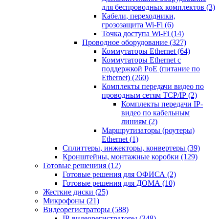
для беспроводных комплектов
(3)
Кабели, переходники,
грозозащита Wi-Fi
(6)
Точка доступа Wi-Fi
(14)
Проводное оборудование
(327)
Коммутаторы Ethernet
(64)
Коммутаторы Ethernet с
поддержкой PoE (питание по
Ethernet)
(260)
Комплекты передачи видео по
проводным сетям TCP/IP
(2)
Комплекты передачи IP-
видео по кабельным
линиям
(2)
Маршрутизаторы (роутеры)
Ethernet
(1)
Сплиттеры, инжекторы, конвертеры
(39)
Кронштейны, монтажные коробки
(129)
Готовые решениия
(12)
Готовые решения для ОФИСА
(2)
Готовые решения для ДОМА
(10)
Жесткие диски
(25)
Микрофоны
(21)
Видеорегистраторы
(588)
IP-видеорегистраторы
(348)