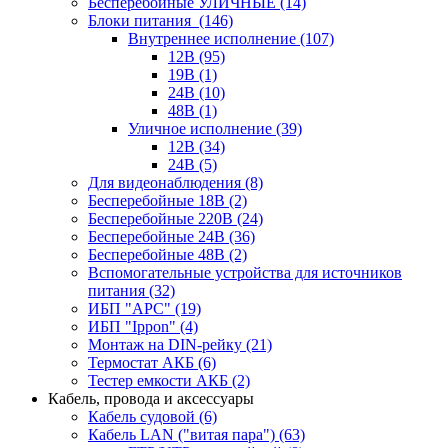
Бесперебойные УЛИЧНЫЕ
(14)
Блоки питания
(146)
Внутреннее исполнение
(107)
12В
(95)
19В
(1)
24В
(10)
48В
(1)
Уличное исполнение
(39)
12В
(34)
24В
(5)
Для видеонаблюдения
(8)
Бесперебойные 18В
(2)
Бесперебойные 220В
(24)
Бесперебойные 24В
(36)
Бесперебойные 48В
(2)
Вспомогательные устройства для источников
питания
(32)
ИБП "APC"
(19)
ИБП "Ippon"
(4)
Монтаж на DIN-рейку
(21)
Термостат АКБ
(6)
Тестер емкости АКБ
(2)
Кабель, провода и аксессуары
Кабель судовой
(6)
Кабель LAN ("витая пара")
(63)