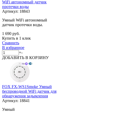
WiFi автономный датчик
протечки воды
Артикул:
18843
Умный WiFi автономный
датчик протечки воды.
1 690 руб.
Купить в 1 клик
Сравнить
В избранное
+
-
ДОБАВИТЬ
В КОРЗИНУ
FOX FX-WS1Smoke Умный
беспроводной WiFi датчик для
обнаружения задымления
Артикул:
18841
Умный