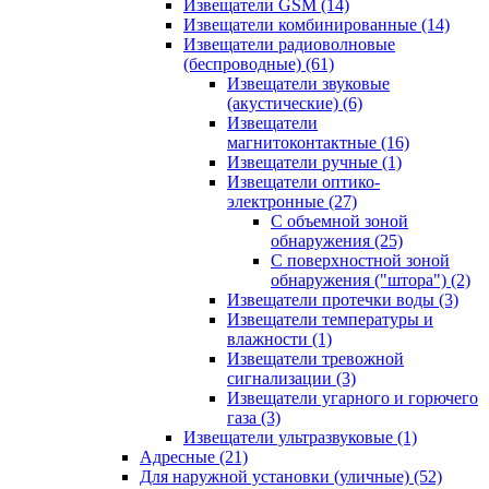
Извещатели GSM
(14)
Извещатели комбинированные
(14)
Извещатели радиоволновые
(беспроводные)
(61)
Извещатели звуковые
(акустические)
(6)
Извещатели
магнитоконтактные
(16)
Извещатели ручные
(1)
Извещатели оптико-
электронные
(27)
С объемной зоной
обнаружения
(25)
С поверхностной зоной
обнаружения ("штора")
(2)
Извещатели протечки воды
(3)
Извещатели температуры и
влажности
(1)
Извещатели тревожной
сигнализации
(3)
Извещатели угарного и горючего
газа
(3)
Извещатели ультразвуковые
(1)
Адресные
(21)
Для наружной установки (уличные)
(52)