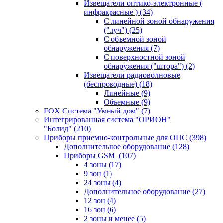
Извещатели оптико-электронные (
инфракрасные )
(34)
С линейной зоной обнаружения
("луч")
(25)
С объемной зоной
обнаружения
(7)
С поверхностной зоной
обнаружения ("штора")
(2)
Извещатели радиоволновые
(беспроводные)
(18)
Линейные
(9)
Объемные
(9)
FOX Система "Умный дом"
(7)
Интегрированная система "ОРИОН"
"Болид"
(210)
Приборы приемно-контрольные для ОПС
(398)
Дополнительное оборудование
(128)
Приборы GSM
(107)
4 зоны
(17)
9 зон
(1)
24 зоны
(4)
Дополнительное оборудование
(27)
12 зон
(4)
16 зон
(6)
2 зоны и менее
(5)