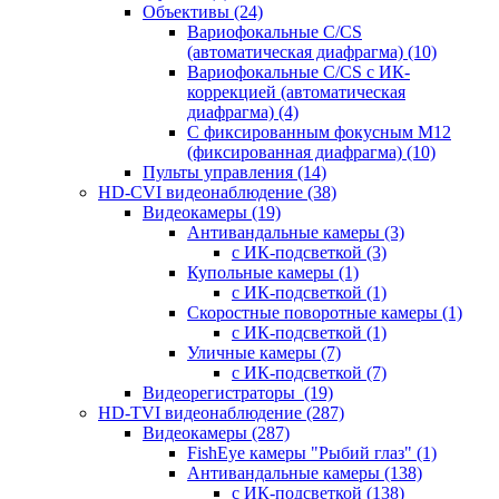
Объективы
(24)
Вариофокальные C/CS
(автоматическая диафрагма)
(10)
Вариофокальные C/CS с ИК-
коррекцией (автоматическая
диафрагма)
(4)
С фиксированным фокусным М12
(фиксированная диафрагма)
(10)
Пульты управления
(14)
HD-CVI видеонаблюдение
(38)
Видеокамеры
(19)
Антивандальные камеры
(3)
с ИК-подсветкой
(3)
Купольные камеры
(1)
с ИК-подсветкой
(1)
Скоростные поворотные камеры
(1)
с ИК-подсветкой
(1)
Уличные камеры
(7)
с ИК-подсветкой
(7)
Видеорегистраторы
(19)
HD-TVI видеонаблюдение
(287)
Видеокамеры
(287)
FishEye камеры "Рыбий глаз"
(1)
Антивандальные камеры
(138)
с ИК-подсветкой
(138)