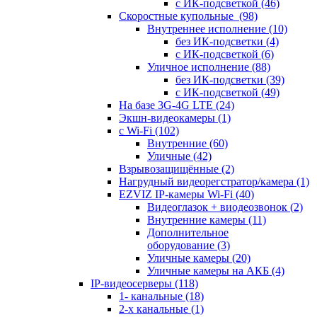
с ИК-подсветкой
(46)
Скоростные купольные
(98)
Внутреннее исполнение
(10)
без ИК-подсветки
(4)
с ИК-подсветкой
(6)
Уличное исполнение
(88)
без ИК-подсветки
(39)
с ИК-подсветкой
(49)
На базе 3G-4G LTE
(24)
Экшн-видеокамеры
(1)
с Wi-Fi
(102)
Внутренние
(60)
Уличные
(42)
Взрывозащищённые
(2)
Нагрудный видеорегстратор/камера
(1)
EZVIZ IP-камеры Wi-Fi
(40)
Видеоглазок + виодеозвонок
(2)
Внутренние камеры
(11)
Дополнительное
оборудование
(3)
Уличные камеры
(20)
Уличные камеры на АКБ
(4)
IP-видеосерверы
(118)
1- канальные
(18)
2-х канальные
(1)