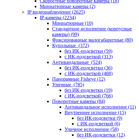
Скоростные поворотные камеры
(18)
Миниатюрные камеры
(2)
IP видеонаблюдение
(2625)
IP-камеры
(2234)
Миниатюрные
(10)
Стандартное исполнение (корпусные
камеры)
(99)
Фиксированные малогабаритные
(80)
Купольные
(372)
без ИК-подсветки
(59)
с ИК-подсветкой
(313)
Антивандальные
(524)
без ИК-подсветки
(36)
с ИК-подсветкой
(488)
Панорамные Fisheye
(12)
Уличные
(785)
без ИК-подсветки
(19)
с ИК-подсветкой
(766)
Поворотные камеры
(84)
Антивандальное исполнение
(11)
Внутреннее исполнение
(15)
без ИК-подсветки
(9)
с ИК-подсветкой
(6)
Уличное исполнение
(58)
без ИК-подсветки
(12)