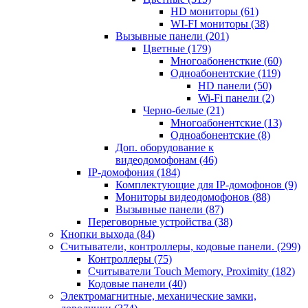
HD мониторы
(61)
WI-FI мониторы
(38)
Вызывные панели
(201)
Цветные
(179)
Многоабоненсткие
(60)
Одноабонентские
(119)
HD панели
(50)
Wi-Fi панели
(2)
Черно-белые
(21)
Многоабонентские
(13)
Одноабонентские
(8)
Доп. оборудование к
видеодомофонам
(46)
IP-домофония
(184)
Комплектующие для IP-домофонов
(9)
Мониторы видеодомофонов
(88)
Вызывные панели
(87)
Переговорные устройства
(38)
Кнопки выхода
(84)
Считыватели, контроллеры, кодовые панели.
(299)
Контроллеры
(75)
Считыватели Touch Memory, Proximity
(182)
Кодовые панели
(40)
Электромагнитные, механические замки,