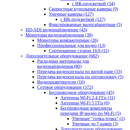
с ИК-подсветкой
(34)
Скоростные купольные камеры
(9)
Уличные камеры
(127)
с ИК-подсветкой
(127)
Фиксированные малогабаритные
(5)
HD-SDI видеонаблюдение
(43)
Мониторы видеонаблюдения
(39)
Мониторы компьютерные
(26)
Профессиональные для видео
(13)
Соотношение сторон 16:9
(11)
Дополнительное оборудование
(682)
Расходные материалы для
видеонаблюдения
(80)
Передача видеосигнала по витой паре
(33)
Передача видеосигнала по оптоволокну
(5)
Видеоразветвители
(16)
Сетевое оборудование
(372)
Беспроводное оборудование
(45)
Антенны Wi-Fi 2,4 ГГц
(11)
Антенны Wi-Fi 5 ГГц
(6)
Беспроводные комплекты
передачи IP-видео по Wi-Fi
(5)
Уличные "точка-точка"
(2)
Уличные до 7 камер
(3)
Дополнительное оборудование