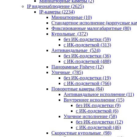
Миниатюрные камеры
(2)
IP видеонаблюдение
(2625)
IP-камеры
(2234)
Миниатюрные
(10)
Стандартное исполнение (корпусные к
Фиксированные малогабаритные
(80)
Купольные
(372)
без ИК-подсветки
(59)
с ИК-подсветкой
(313)
Антивандальные
(524)
без ИК-подсветки
(36)
с ИК-подсветкой
(488)
Панорамные Fisheye
(12)
Уличные
(785)
без ИК-подсветки
(19)
с ИК-подсветкой
(766)
Поворотные камеры
(84)
Антивандальное исполнение
(11)
Внутреннее исполнение
(15)
без ИК-подсветки
(9)
с ИК-подсветкой
(6)
Уличное исполнение
(58)
без ИК-подсветки
(12)
с ИК-подсветкой
(46)
Скоростные купольные
(98)