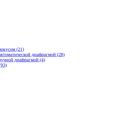
фокусом
(21)
автоматической диафрагмой
(28)
ручной диафрагмой
(4)
(93)