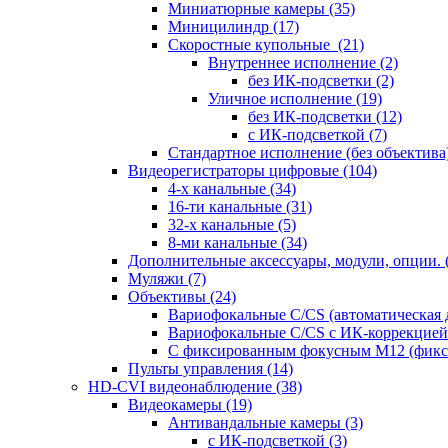
Миниатюрные камеры
(35)
Миницилиндр
(17)
Скоростные купольные
(21)
Внутреннее исполнение
(2)
без ИК-подсветки
(2)
Уличное исполнение
(19)
без ИК-подсветки
(12)
с ИК-подсветкой
(7)
Стандартное исполнение (без объектива
Видеорегистраторы цифровые
(104)
4-х канальные
(34)
16-ти канальные
(31)
32-х канальные
(5)
8-ми канальные
(34)
Дополнительные аксессуары, модули, опции.
Муляжи
(7)
Объективы
(24)
Вариофокальные C/CS (автоматическая
Вариофокальные C/CS с ИК-коррекцией 
С фиксированным фокусным М12 (фикс
Пульты управления
(14)
HD-CVI видеонаблюдение
(38)
Видеокамеры
(19)
Антивандальные камеры
(3)
с ИК-подсветкой
(3)