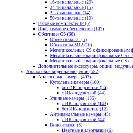
16-ти канальные
(20)
24-ти канальные
(15)
32-х канальные
(14)
50-ти канальные
(10)
Готовые комплекты IP
(5)
Программное обеспечение
(107)
Обективы CS
(68)
Объективы D1
(5)
Объективы M12
(10)
Мегапиксельные CS c фиксированным 
Мегапиксельные вариофокальные CS c 
Мегапиксельные вариофокальные CS c 
Дополнительные аксессуары, опции, модули.
Аналоговое видеонаблюдение
(587)
Аналоговые камеры
(403)
Купольные камеры
(100)
без ИК-подсветки
(56)
с ИК-подсветкой
(44)
Уличные камеры
(155)
с ИК-подсветкой
(143)
без ИК-подсветки
(12)
Антивандальные камеры
(45)
с ИК-подсветкой
(44)
Видеоглазки
(6)
Цветные видеоглазки
(6)