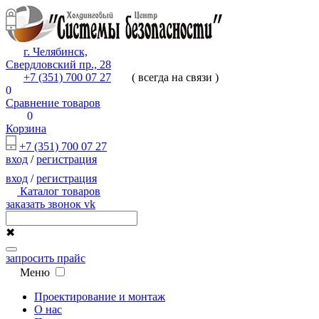
г. Челябинск,
Свердловский пр., 28
+7 (351) 700 07 27
( всегда на связи )
0
Сравнение товаров
0
Корзина
+7 (351) 700 07 27
вход
/
регистрация
вход
/
регистрация
Каталог товаров
заказать звонок
vk
✖
запросить прайс
Меню
Проектирование и монтаж
О нас