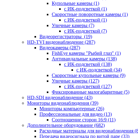
Купольные камеры
(1)
с ИК-подсветкой
(1)
Скоростные поворотные камеры
(1)
с ИК-подсветкой
(1)
Уличные камеры
(7)
с ИК-подсветкой
(7)
Видеорегистраторы
(19)
HD-TVI видеонаблюдение
(287)
Видеокамеры
(287)
FishEye камеры "Рыбий глаз"
(1)
Антивандальные камеры
(138)
с ИК-подсветкой
(138)
с ИК-подсветкой
(34)
Скоростные купольные камеры
(9)
Уличные камеры
(127)
с ИК-подсветкой
(127)
Фиксированные малогабаритные
(5)
HD-SDI видеонаблюдение
(43)
Мониторы видеонаблюдения
(39)
Мониторы компьютерные
(26)
Профессиональные для видео
(13)
Соотношение сторон 16:9
(11)
Дополнительное оборудование
(682)
Расходные материалы для видеонаблюдения
(
Передача видеосигнала по витой паре
(33)