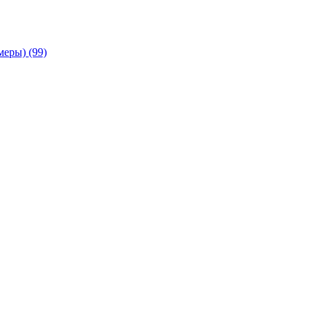
амеры)
(99)