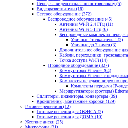
Передача видеосигнала по оптоволокну
(5)
Видеоразветвители
(16)
Сетевое оборудование
(372)
Беспроводное оборудование
(45)
Антенны Wi-Fi 2,4 ГГц
(11)
Антенны Wi-Fi 5 ГГц
(6)
Беспроводные комплекты передачи
Уличные "точка-точка"
(2)
Уличные до 7 камер
(3)
Дополнительное оборудование дл
Кабели, переходники, грозозащита
Точка доступа Wi-Fi
(14)
Проводное оборудование
(327)
Коммутаторы Ethernet
(64)
Коммутаторы Ethernet с поддержко
Комплекты передачи видео по пр
Комплекты передачи IP-вид
Маршрутизаторы (роутеры) Ethern
Сплиттеры, инжекторы, конвертеры
(39)
Кронштейны, монтажные коробки
(129)
Готовые решениия
(12)
Готовые решения для ОФИСА
(2)
Готовые решения для ДОМА
(10)
Жесткие диски
(25)
Микрофоны
(21)