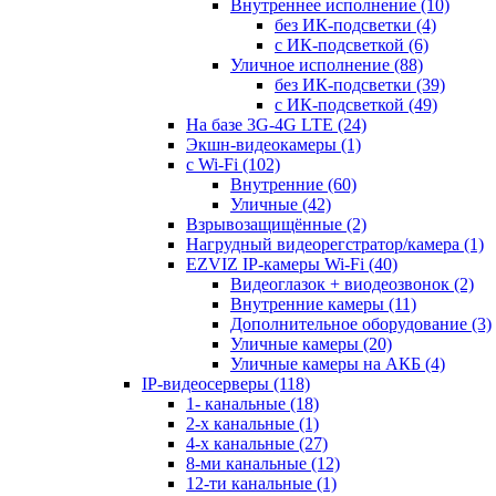
Внутреннее исполнение
(10)
без ИК-подсветки
(4)
с ИК-подсветкой
(6)
Уличное исполнение
(88)
без ИК-подсветки
(39)
с ИК-подсветкой
(49)
На базе 3G-4G LTE
(24)
Экшн-видеокамеры
(1)
с Wi-Fi
(102)
Внутренние
(60)
Уличные
(42)
Взрывозащищённые
(2)
Нагрудный видеорегстратор/камера
(1)
EZVIZ IP-камеры Wi-Fi
(40)
Видеоглазок + виодеозвонок
(2)
Внутренние камеры
(11)
Дополнительное оборудование
(3)
Уличные камеры
(20)
Уличные камеры на АКБ
(4)
IP-видеосерверы
(118)
1- канальные
(18)
2-х канальные
(1)
4-х канальные
(27)
8-ми канальные
(12)
12-ти канальные
(1)