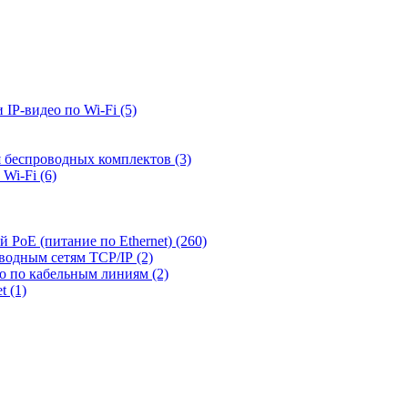
 IP-видео по Wi-Fi
(5)
я беспроводных комплектов
(3)
 Wi-Fi
(6)
й PoE (питание по Ethernet)
(260)
оводным сетям TCP/IP
(2)
ео по кабельным линиям
(2)
et
(1)