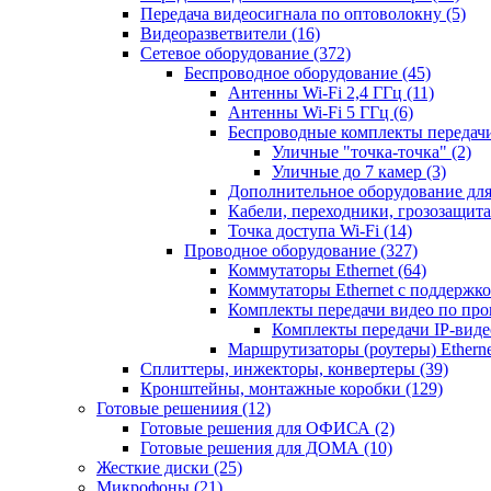
Передача видеосигнала по оптоволокну
(5)
Видеоразветвители
(16)
Сетевое оборудование
(372)
Беспроводное оборудование
(45)
Антенны Wi-Fi 2,4 ГГц
(11)
Антенны Wi-Fi 5 ГГц
(6)
Беспроводные комплекты передачи
Уличные "точка-точка"
(2)
Уличные до 7 камер
(3)
Дополнительное оборудование дл
Кабели, переходники, грозозащита
Точка доступа Wi-Fi
(14)
Проводное оборудование
(327)
Коммутаторы Ethernet
(64)
Коммутаторы Ethernet с поддержко
Комплекты передачи видео по пр
Комплекты передачи IP-вид
Маршрутизаторы (роутеры) Ethern
Сплиттеры, инжекторы, конвертеры
(39)
Кронштейны, монтажные коробки
(129)
Готовые решениия
(12)
Готовые решения для ОФИСА
(2)
Готовые решения для ДОМА
(10)
Жесткие диски
(25)
Микрофоны
(21)