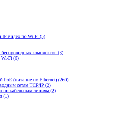
 IP-видео по Wi-Fi
(5)
я беспроводных комплектов
(3)
 Wi-Fi
(6)
й PoE (питание по Ethernet)
(260)
оводным сетям TCP/IP
(2)
ео по кабельным линиям
(2)
et
(1)