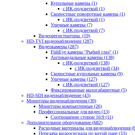
Купольные камеры
(1)
с ИК-подсветкой
(1)
Скоростные поворотные камеры
(1)
с ИК-подсветкой
(1)
Уличные камеры
(7)
с ИК-подсветкой
(7)
Видеорегистраторы
(19)
HD-TVI видеонаблюдение
(287)
Видеокамеры
(287)
FishEye камеры "Рыбий глаз"
(1)
Антивандальные камеры
(138)
с ИК-подсветкой
(138)
с ИК-подсветкой
(34)
Скоростные купольные камеры
(9)
Уличные камеры
(127)
с ИК-подсветкой
(127)
Фиксированные малогабаритные
(5)
HD-SDI видеонаблюдение
(43)
Мониторы видеонаблюдения
(39)
Мониторы компьютерные
(26)
Профессиональные для видео
(13)
Соотношение сторон 16:9
(11)
Дополнительное оборудование
(682)
Расходные материалы для видеонаблюдения
(
Передача видеосигнала по витой паре
(33)