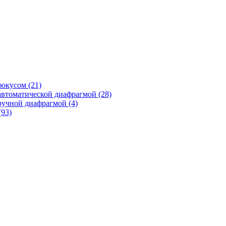
фокусом
(21)
автоматической диафрагмой
(28)
ручной диафрагмой
(4)
(93)