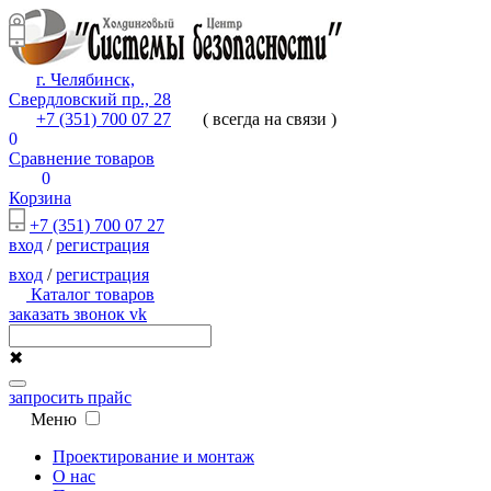
г. Челябинск,
Свердловский пр., 28
+7 (351) 700 07 27
( всегда на связи )
0
Сравнение товаров
0
Корзина
+7 (351) 700 07 27
вход
/
регистрация
вход
/
регистрация
Каталог товаров
заказать звонок
vk
✖
запросить прайс
Меню
Проектирование и монтаж
О нас