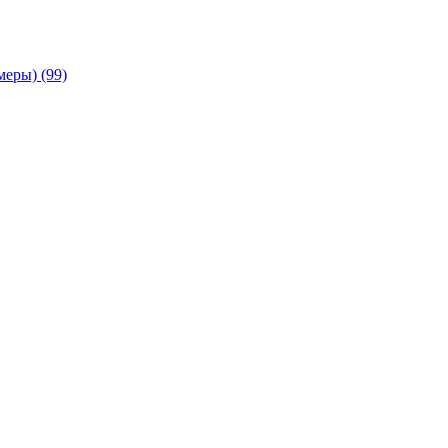
амеры)
(99)