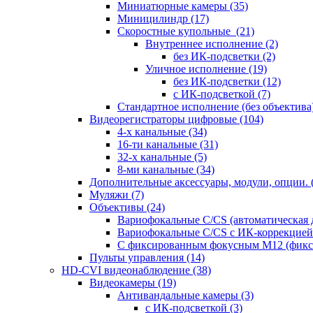
Миниатюрные камеры
(35)
Миницилиндр
(17)
Скоростные купольные
(21)
Внутреннее исполнение
(2)
без ИК-подсветки
(2)
Уличное исполнение
(19)
без ИК-подсветки
(12)
с ИК-подсветкой
(7)
Стандартное исполнение (без объектива
Видеорегистраторы цифровые
(104)
4-х канальные
(34)
16-ти канальные
(31)
32-х канальные
(5)
8-ми канальные
(34)
Дополнительные аксессуары, модули, опции.
Муляжи
(7)
Объективы
(24)
Вариофокальные C/CS (автоматическая
Вариофокальные C/CS с ИК-коррекцией 
С фиксированным фокусным М12 (фикс
Пульты управления
(14)
HD-CVI видеонаблюдение
(38)
Видеокамеры
(19)
Антивандальные камеры
(3)
с ИК-подсветкой
(3)