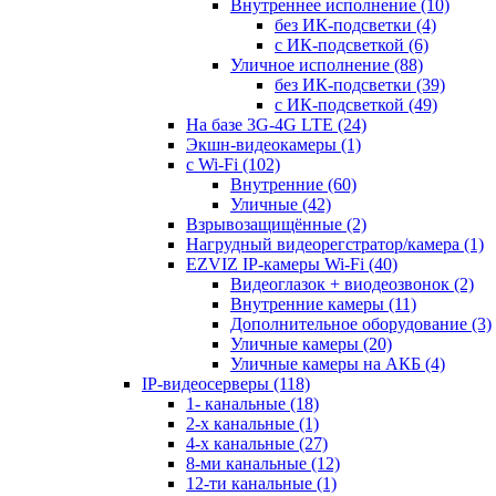
Внутреннее исполнение
(10)
без ИК-подсветки
(4)
с ИК-подсветкой
(6)
Уличное исполнение
(88)
без ИК-подсветки
(39)
с ИК-подсветкой
(49)
На базе 3G-4G LTE
(24)
Экшн-видеокамеры
(1)
с Wi-Fi
(102)
Внутренние
(60)
Уличные
(42)
Взрывозащищённые
(2)
Нагрудный видеорегстратор/камера
(1)
EZVIZ IP-камеры Wi-Fi
(40)
Видеоглазок + виодеозвонок
(2)
Внутренние камеры
(11)
Дополнительное оборудование
(3)
Уличные камеры
(20)
Уличные камеры на АКБ
(4)
IP-видеосерверы
(118)
1- канальные
(18)
2-х канальные
(1)
4-х канальные
(27)
8-ми канальные
(12)
12-ти канальные
(1)