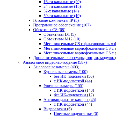
16-ти канальные
(20)
24-ти канальные
(15)
32-х канальные
(14)
50-ти канальные
(10)
Готовые комплекты IP
(5)
Программное обеспечение
(107)
Обективы CS
(68)
Объективы D1
(5)
Объективы M12
(10)
Мегапиксельные CS c фиксированным 
Мегапиксельные вариофокальные CS c 
Мегапиксельные вариофокальные CS c 
Дополнительные аксессуары, опции, модули.
Аналоговое видеонаблюдение
(587)
Аналоговые камеры
(403)
Купольные камеры
(100)
без ИК-подсветки
(56)
с ИК-подсветкой
(44)
Уличные камеры
(155)
с ИК-подсветкой
(143)
без ИК-подсветки
(12)
Антивандальные камеры
(45)
с ИК-подсветкой
(44)
Видеоглазки
(6)
Цветные видеоглазки
(6)