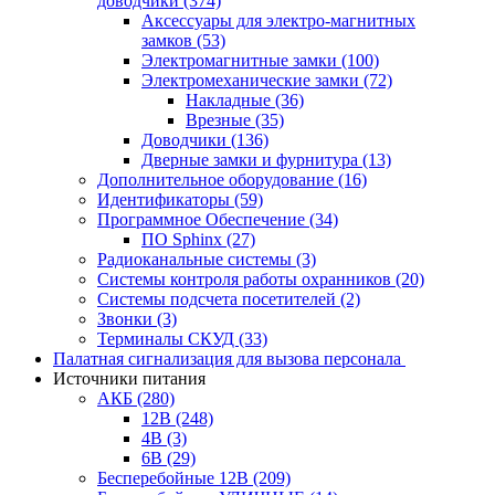
доводчики
(374)
Аксессуары для электро-магнитных
замков
(53)
Электромагнитные замки
(100)
Электромеханические замки
(72)
Накладные
(36)
Врезные
(35)
Доводчики
(136)
Дверные замки и фурнитура
(13)
Дополнительное оборудование
(16)
Идентификаторы
(59)
Программное Обеспечение
(34)
ПО Sphinx
(27)
Радиоканальные системы
(3)
Системы контроля работы охранников
(20)
Системы подсчета посетителей
(2)
Звонки
(3)
Терминалы СКУД
(33)
Палатная сигнализация для вызова персонала
Источники питания
АКБ
(280)
12В
(248)
4В
(3)
6В
(29)
Бесперебойные 12В
(209)