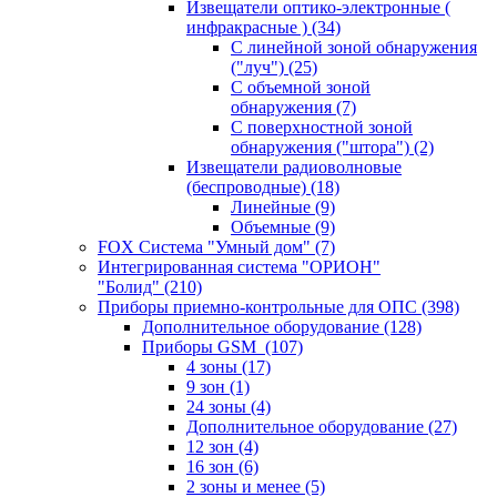
Извещатели оптико-электронные (
инфракрасные )
(34)
С линейной зоной обнаружения
("луч")
(25)
С объемной зоной
обнаружения
(7)
С поверхностной зоной
обнаружения ("штора")
(2)
Извещатели радиоволновые
(беспроводные)
(18)
Линейные
(9)
Объемные
(9)
FOX Система "Умный дом"
(7)
Интегрированная система "ОРИОН"
"Болид"
(210)
Приборы приемно-контрольные для ОПС
(398)
Дополнительное оборудование
(128)
Приборы GSM
(107)
4 зоны
(17)
9 зон
(1)
24 зоны
(4)
Дополнительное оборудование
(27)
12 зон
(4)
16 зон
(6)
2 зоны и менее
(5)