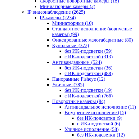
Скоростные поворотные камеры
(18)
Миниатюрные камеры
(2)
IP видеонаблюдение
(2625)
IP-камеры
(2234)
Миниатюрные
(10)
Стандартное исполнение (корпусные
камеры)
(99)
Фиксированные малогабаритные
(80)
Купольные
(372)
без ИК-подсветки
(59)
с ИК-подсветкой
(313)
Антивандальные
(524)
без ИК-подсветки
(36)
с ИК-подсветкой
(488)
Панорамные Fisheye
(12)
Уличные
(785)
без ИК-подсветки
(19)
с ИК-подсветкой
(766)
Поворотные камеры
(84)
Антивандальное исполнение
(11)
Внутреннее исполнение
(15)
без ИК-подсветки
(9)
с ИК-подсветкой
(6)
Уличное исполнение
(58)
без ИК-подсветки
(12)