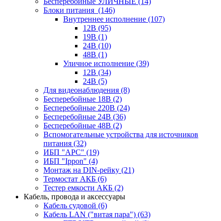
Бесперебойные УЛИЧНЫЕ
(14)
Блоки питания
(146)
Внутреннее исполнение
(107)
12В
(95)
19В
(1)
24В
(10)
48В
(1)
Уличное исполнение
(39)
12В
(34)
24В
(5)
Для видеонаблюдения
(8)
Бесперебойные 18В
(2)
Бесперебойные 220В
(24)
Бесперебойные 24В
(36)
Бесперебойные 48В
(2)
Вспомогательные устройства для источников
питания
(32)
ИБП "APC"
(19)
ИБП "Ippon"
(4)
Монтаж на DIN-рейку
(21)
Термостат АКБ
(6)
Тестер емкости АКБ
(2)
Кабель, провода и аксессуары
Кабель судовой
(6)
Кабель LAN ("витая пара")
(63)