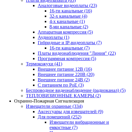
Платы видеозахвата
(63)
Аналоговые видеоплаты
(23)
16-ти канальные
(16)
32-х канальные
(4)
4-х канальные
(1)
8-ми канальные
(2)
Аппаратная компрессия
(5)
Аудиоплаты
(1)
Гибридные и IP-видеоплаты
(7)
16-ти канальные
(7)
Платы видеонаблюдения "Линия"
(22)
Программная компрессия
(5)
Термокожухи
(41)
Внешнее питание 12В
(16)
Внешнее питание 220В
(20)
Внешнее питание 24В
(2)
С питанием по PoE
(3)
Беспроводное видеонаблюдение (радиоканал)
(5)
ТЕПЛОВИЗИОННЫЕ КАМЕРЫ
(2)
Охранно-Пожарная Сигнализация
Извещатели охранные
(334)
Аксессуары для извещателей
(9)
Для помещений
(252)
Извещатели вибрационные и
емкостные
(7)