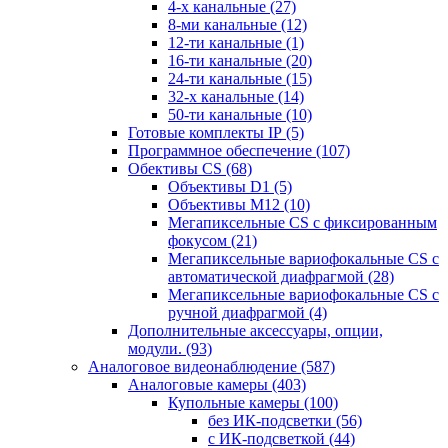
4-х канальные
(27)
8-ми канальные
(12)
12-ти канальные
(1)
16-ти канальные
(20)
24-ти канальные
(15)
32-х канальные
(14)
50-ти канальные
(10)
Готовые комплекты IP
(5)
Программное обеспечение
(107)
Обективы CS
(68)
Объективы D1
(5)
Объективы M12
(10)
Мегапиксельные CS c фиксированным
фокусом
(21)
Мегапиксельные вариофокальные CS c
автоматической диафрагмой
(28)
Мегапиксельные вариофокальные CS c
ручной диафрагмой
(4)
Дополнительные аксессуары, опции,
модули.
(93)
Аналоговое видеонаблюдение
(587)
Аналоговые камеры
(403)
Купольные камеры
(100)
без ИК-подсветки
(56)
с ИК-подсветкой
(44)