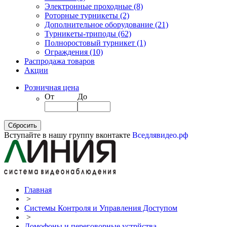
Электронные проходные
(8)
Роторные турникеты
(2)
Дополнительное оборудование
(21)
Турникеты-триподы
(62)
Полноростовый турникет
(1)
Ограждения
(10)
Распродажа товаров
Акции
Розничная цена
От
До
Вступайте в нашу группу вконтакте
Вседлявидео.рф
Главная
>
Системы Контроля и Управления Доступом
>
Домофоны и переговорные устрйства