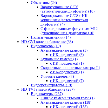
Объективы
(24)
Вариофокальные C/CS
(автоматическая диафрагма)
(10)
Вариофокальные C/CS с ИК-
коррекцией (автоматическая
диафрагма)
(4)
С фиксированным фокусным М12
(фиксированная диафрагма)
(10)
Пульты управления
(14)
HD-CVI видеонаблюдение
(38)
Видеокамеры
(19)
Антивандальные камеры
(3)
с ИК-подсветкой
(3)
Купольные камеры
(1)
с ИК-подсветкой
(1)
Скоростные поворотные камеры
(1)
с ИК-подсветкой
(1)
Уличные камеры
(7)
с ИК-подсветкой
(7)
Видеорегистраторы
(19)
HD-TVI видеонаблюдение
(287)
Видеокамеры
(287)
FishEye камеры "Рыбий глаз"
(1)
Антивандальные камеры
(138)
с ИК-подсветкой
(138)