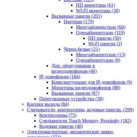
HD мониторы
(61)
WI-FI мониторы
(38)
Вызывные панели
(201)
Цветные
(179)
Многоабоненсткие
(60)
Одноабонентские
(119)
HD панели
(50)
Wi-Fi панели
(2)
Черно-белые
(21)
Многоабонентские
(13)
Одноабонентские
(8)
Доп. оборудование к
видеодомофонам
(46)
IP-домофония
(184)
Комплектующие для IP-домофонов
(9)
Мониторы видеодомофонов
(88)
Вызывные панели
(87)
Переговорные устройства
(38)
Кнопки выхода
(84)
Считыватели, контроллеры, кодовые панели.
(299)
Контроллеры
(75)
Считыватели Touch Memory, Proximity
(182)
Кодовые панели
(40)
Электромагнитные, механические замки,