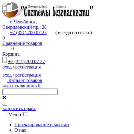
г. Челябинск,
Свердловский пр., 28
+7 (351) 700 07 27
( всегда на связи )
0
Сравнение товаров
0
Корзина
+7 (351) 700 07 27
вход
/
регистрация
вход
/
регистрация
Каталог товаров
заказать звонок
vk
✖
запросить прайс
Меню
Проектирование и монтаж
О нас