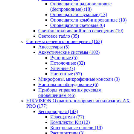
Оповещатели радиоволновые
(беспроводные)
(18)
Оповещатели звуковые
(13)
Оповещатели комбинированные
(10)
Оповещатели световые
(6)
Светильники аварийного освещения
(10)
Световое табло
(35)
Системы речевого оповещения
(162)
Аксессуары
(5)
Аккустические системы
(102)
Рупорные
(5)
Потолочные
(32)
Уличные
(7)
Настенные
(57)
Микрофоны, микрофонные консоли
(3)
Настольное оборудование
(6)
Приборы управления речевым
оповещением
(46)
HIKVISION Охранно-пожарная сигнализация AX
PRO
(177)
Беспроводная
(143)
Извещатели
(77)
Комплекты Kit
(12)
Контрольные панели
(19)
Расширители
(3)