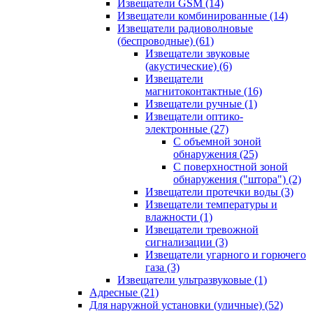
Извещатели GSM
(14)
Извещатели комбинированные
(14)
Извещатели радиоволновые
(беспроводные)
(61)
Извещатели звуковые
(акустические)
(6)
Извещатели
магнитоконтактные
(16)
Извещатели ручные
(1)
Извещатели оптико-
электронные
(27)
С объемной зоной
обнаружения
(25)
С поверхностной зоной
обнаружения ("штора")
(2)
Извещатели протечки воды
(3)
Извещатели температуры и
влажности
(1)
Извещатели тревожной
сигнализации
(3)
Извещатели угарного и горючего
газа
(3)
Извещатели ультразвуковые
(1)
Адресные
(21)
Для наружной установки (уличные)
(52)