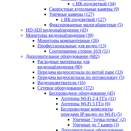
с ИК-подсветкой
(34)
Скоростные купольные камеры
(9)
Уличные камеры
(127)
с ИК-подсветкой
(127)
Фиксированные малогабаритные
(5)
HD-SDI видеонаблюдение
(43)
Мониторы видеонаблюдения
(39)
Мониторы компьютерные
(26)
Профессиональные для видео
(13)
Соотношение сторон 16:9
(11)
Дополнительное оборудование
(682)
Расходные материалы для
видеонаблюдения
(80)
Передача видеосигнала по витой паре
(33)
Передача видеосигнала по оптоволокну
(5)
Видеоразветвители
(16)
Сетевое оборудование
(372)
Беспроводное оборудование
(45)
Антенны Wi-Fi 2,4 ГГц
(11)
Антенны Wi-Fi 5 ГГц
(6)
Беспроводные комплекты
передачи IP-видео по Wi-Fi
(5)
Уличные "точка-точка"
(2)
Уличные до 7 камер
(3)
Дополнительное оборудование