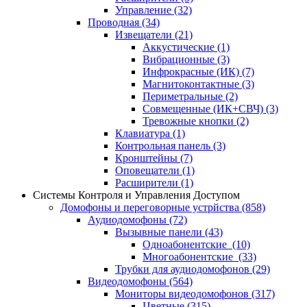
Управление
(32)
Проводная
(34)
Извещатели
(21)
Аккустические
(1)
Вибрационные
(3)
Инфрокрасные (ИК)
(7)
Магнитоконтактные
(3)
Периметральные
(2)
Совмещенные (ИК+СВЧ)
(3)
Тревожные кнопки
(2)
Клавиатура
(1)
Контрольная панель
(3)
Кронштейны
(7)
Оповещатели
(1)
Расширители
(1)
Системы Контроля и Управления Доступом
Домофоны и переговорные устрйства
(858)
Аудиодомофоны
(72)
Вызывные панели
(43)
Одноабонентские
(10)
Многоабонентские
(33)
Трубки для аудиодомофонов
(29)
Видеодомофоны
(564)
Мониторы видеодомофонов
(317)
Цветные
(315)