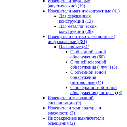
Извещатели звуковые
(акустические)
(19)
Извещатели магнитоконтактные
(41)
Для деревянных
конструкций
(13)
Для металлических
конструкций
(28)
Извещатели оптико-электронные (
инфракрасные )
(81)
Пассивные
(81)
С объемной зоной
обнаружения
(60)
С линейной зоной
обнаружения ("луч")
(8)
С объемной зоной
обнаружения
(потолочные)
(4)
С поверхностной зоной
обнаружения ("штора")
(8)
Извещатели тревожной
сигнализации
(9)
Извещатели температуры и
влажности
(3)
Инфракрасные выключатели
освещения
(2)