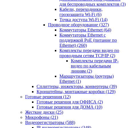
для беспроводных комплектов
(3)
Кабели, переходники,
грозозащита Wi-Fi
(6)
Точка доступа Wi-Fi
(14)
Проводное оборудование
(327)
Коммутаторы Ethernet
(64)
Коммутаторы Ethernet с
поддержкой PoE (питание по
Ethernet)
(260)
Комплекты передачи видео по
проводным сетям TCP/IP
(2)
Комплекты передачи IP-
видео по кабельным
линиям
(2)
Маршрутизаторы (роутеры)
Ethernet
(1)
Сплиттеры, инжекторы, конвертеры
(39)
Кронштейны, монтажные коробки
(129)
Готовые решениия
(12)
Готовые решения для ОФИСА
(2)
Готовые решения для ДОМА
(10)
Жесткие диски
(25)
Микрофоны
(21)
Видеорегистраторы
(588)
IP-видеорегистраторы
(348)