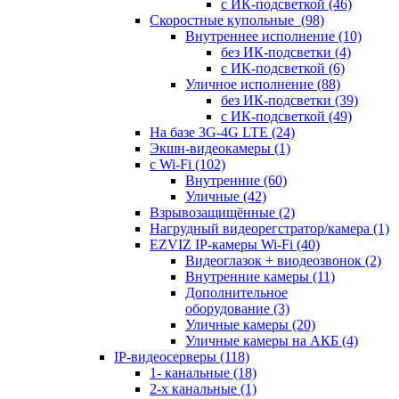
с ИК-подсветкой
(46)
Скоростные купольные
(98)
Внутреннее исполнение
(10)
без ИК-подсветки
(4)
с ИК-подсветкой
(6)
Уличное исполнение
(88)
без ИК-подсветки
(39)
с ИК-подсветкой
(49)
На базе 3G-4G LTE
(24)
Экшн-видеокамеры
(1)
с Wi-Fi
(102)
Внутренние
(60)
Уличные
(42)
Взрывозащищённые
(2)
Нагрудный видеорегстратор/камера
(1)
EZVIZ IP-камеры Wi-Fi
(40)
Видеоглазок + виодеозвонок
(2)
Внутренние камеры
(11)
Дополнительное
оборудование
(3)
Уличные камеры
(20)
Уличные камеры на АКБ
(4)
IP-видеосерверы
(118)
1- канальные
(18)
2-х канальные
(1)