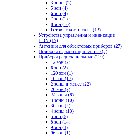
3 зоны
(5)
5 зон
(4)
6 зон
(4)
7 зон
(1)
8 зон
(16)
Готовые комплекты
(13)
Устройства управления и индикации
LON
(15)
Антенны для объектовых приборов
(27)
Приборы взрывозащищенные
(2)
Приборы радиоканальные
(119)
12 зон
(2)
6 зон
(2)
120 зон
(1)
16 зон
(17)
2 зоны и менее
(22)
20 зон
(2)
24 зоны
(8)
3 зоны
(10)
30 зон
(2)
4 зоны
(13)
5 зон
(6)
8 зон
(14)
9 зон
(3)
96 зон
(1)