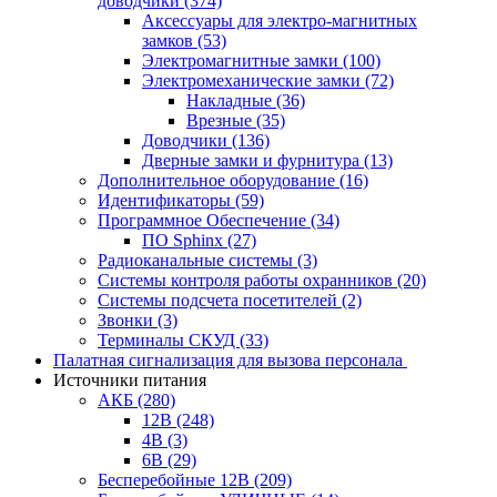
доводчики
(374)
Аксессуары для электро-магнитных
замков
(53)
Электромагнитные замки
(100)
Электромеханические замки
(72)
Накладные
(36)
Врезные
(35)
Доводчики
(136)
Дверные замки и фурнитура
(13)
Дополнительное оборудование
(16)
Идентификаторы
(59)
Программное Обеспечение
(34)
ПО Sphinx
(27)
Радиоканальные системы
(3)
Системы контроля работы охранников
(20)
Системы подсчета посетителей
(2)
Звонки
(3)
Терминалы СКУД
(33)
Палатная сигнализация для вызова персонала
Источники питания
АКБ
(280)
12В
(248)
4В
(3)
6В
(29)
Бесперебойные 12В
(209)