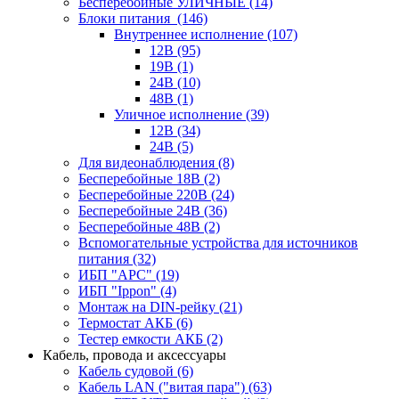
Бесперебойные УЛИЧНЫЕ
(14)
Блоки питания
(146)
Внутреннее исполнение
(107)
12В
(95)
19В
(1)
24В
(10)
48В
(1)
Уличное исполнение
(39)
12В
(34)
24В
(5)
Для видеонаблюдения
(8)
Бесперебойные 18В
(2)
Бесперебойные 220В
(24)
Бесперебойные 24В
(36)
Бесперебойные 48В
(2)
Вспомогательные устройства для источников
питания
(32)
ИБП "APC"
(19)
ИБП "Ippon"
(4)
Монтаж на DIN-рейку
(21)
Термостат АКБ
(6)
Тестер емкости АКБ
(2)
Кабель, провода и аксессуары
Кабель судовой
(6)
Кабель LAN ("витая пара")
(63)