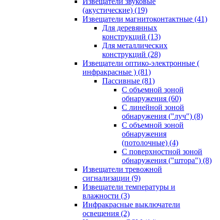
Извещатели звуковые
(акустические)
(19)
Извещатели магнитоконтактные
(41)
Для деревянных
конструкций
(13)
Для металлических
конструкций
(28)
Извещатели оптико-электронные (
инфракрасные )
(81)
Пассивные
(81)
С объемной зоной
обнаружения
(60)
С линейной зоной
обнаружения ("луч")
(8)
С объемной зоной
обнаружения
(потолочные)
(4)
С поверхностной зоной
обнаружения ("штора")
(8)
Извещатели тревожной
сигнализации
(9)
Извещатели температуры и
влажности
(3)
Инфракрасные выключатели
освещения
(2)