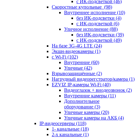
с ИК-подсветкой
(46)
Скоростные купольные
(98)
Внутреннее исполнение
(10)
без ИК-подсветки
(4)
с ИК-подсветкой
(6)
Уличное исполнение
(88)
без ИК-подсветки
(39)
с ИК-подсветкой
(49)
На базе 3G-4G LTE
(24)
Экшн-видеокамеры
(1)
с Wi-Fi
(102)
Внутренние
(60)
Уличные
(42)
Взрывозащищённые
(2)
Нагрудный видеорегстратор/камера
(1)
EZVIZ IP-камеры Wi-Fi
(40)
Видеоглазок + виодеозвонок
(2)
Внутренние камеры
(11)
Дополнительное
оборудование
(3)
Уличные камеры
(20)
Уличные камеры на АКБ
(4)
IP-видеосерверы
(118)
1- канальные
(18)
2-х канальные
(1)