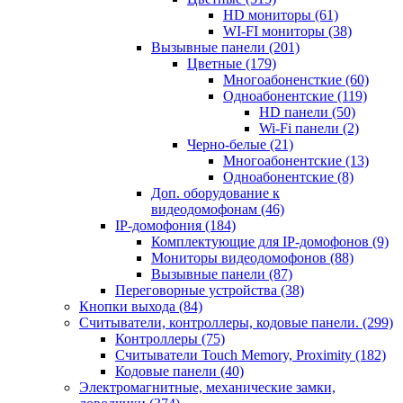
HD мониторы
(61)
WI-FI мониторы
(38)
Вызывные панели
(201)
Цветные
(179)
Многоабоненсткие
(60)
Одноабонентские
(119)
HD панели
(50)
Wi-Fi панели
(2)
Черно-белые
(21)
Многоабонентские
(13)
Одноабонентские
(8)
Доп. оборудование к
видеодомофонам
(46)
IP-домофония
(184)
Комплектующие для IP-домофонов
(9)
Мониторы видеодомофонов
(88)
Вызывные панели
(87)
Переговорные устройства
(38)
Кнопки выхода
(84)
Считыватели, контроллеры, кодовые панели.
(299)
Контроллеры
(75)
Считыватели Touch Memory, Proximity
(182)
Кодовые панели
(40)
Электромагнитные, механические замки,