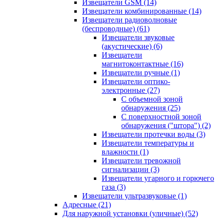
Извещатели GSM
(14)
Извещатели комбинированные
(14)
Извещатели радиоволновые
(беспроводные)
(61)
Извещатели звуковые
(акустические)
(6)
Извещатели
магнитоконтактные
(16)
Извещатели ручные
(1)
Извещатели оптико-
электронные
(27)
С объемной зоной
обнаружения
(25)
С поверхностной зоной
обнаружения ("штора")
(2)
Извещатели протечки воды
(3)
Извещатели температуры и
влажности
(1)
Извещатели тревожной
сигнализации
(3)
Извещатели угарного и горючего
газа
(3)
Извещатели ультразвуковые
(1)
Адресные
(21)
Для наружной установки (уличные)
(52)