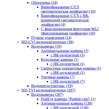
Объективы
(24)
Вариофокальные C/CS
(автоматическая диафрагма)
(10)
Вариофокальные C/CS с ИК-
коррекцией (автоматическая
диафрагма)
(4)
С фиксированным фокусным М12
(фиксированная диафрагма)
(10)
Пульты управления
(14)
HD-CVI видеонаблюдение
(38)
Видеокамеры
(19)
Антивандальные камеры
(3)
с ИК-подсветкой
(3)
Купольные камеры
(1)
с ИК-подсветкой
(1)
Скоростные поворотные камеры
(1)
с ИК-подсветкой
(1)
Уличные камеры
(7)
с ИК-подсветкой
(7)
Видеорегистраторы
(19)
HD-TVI видеонаблюдение
(287)
Видеокамеры
(287)
FishEye камеры "Рыбий глаз"
(1)
Антивандальные камеры
(138)
с ИК-подсветкой
(138)