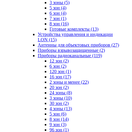
3 зоны
(5)
5 зон
(4)
6 зон
(4)
7 зон
(1)
8 зон
(16)
Готовые комплекты
(13)
Устройства управления и индикации
LON
(15)
Антенны для объектовых приборов
(27)
Приборы взрывозащищенные
(2)
Приборы радиоканальные
(119)
12 зон
(2)
6 зон
(2)
120 зон
(1)
16 зон
(17)
2 зоны и менее
(22)
20 зон
(2)
24 зоны
(8)
3 зоны
(10)
30 зон
(2)
4 зоны
(13)
5 зон
(6)
8 зон
(14)
9 зон
(3)
96 зон
(1)