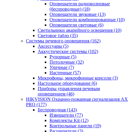
Оповещатели радиоволновые
(беспроводные)
(18)
Оповещатели звуковые
(13)
Оповещатели комбинированные
(10)
Оповещатели световые
(6)
Светильники аварийного освещения
(10)
Световое табло
(35)
Системы речевого оповещения
(162)
Аксессуары
(5)
Аккустические системы
(102)
Рупорные
(5)
Потолочные
(32)
Уличные
(7)
Настенные
(57)
Микрофоны, микрофонные консоли
(3)
Настольное оборудование
(6)
Приборы управления речевым
оповещением
(46)
HIKVISION Охранно-пожарная сигнализация AX
PRO
(177)
Беспроводная
(143)
Извещатели
(77)
Комплекты Kit
(12)
Контрольные панели
(19)
Расширители
(3)