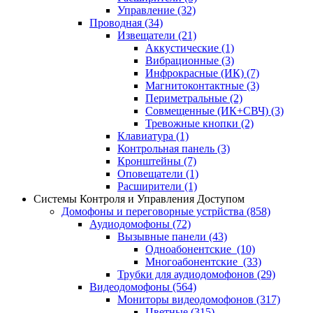
Управление
(32)
Проводная
(34)
Извещатели
(21)
Аккустические
(1)
Вибрационные
(3)
Инфрокрасные (ИК)
(7)
Магнитоконтактные
(3)
Периметральные
(2)
Совмещенные (ИК+СВЧ)
(3)
Тревожные кнопки
(2)
Клавиатура
(1)
Контрольная панель
(3)
Кронштейны
(7)
Оповещатели
(1)
Расширители
(1)
Системы Контроля и Управления Доступом
Домофоны и переговорные устрйства
(858)
Аудиодомофоны
(72)
Вызывные панели
(43)
Одноабонентские
(10)
Многоабонентские
(33)
Трубки для аудиодомофонов
(29)
Видеодомофоны
(564)
Мониторы видеодомофонов
(317)
Цветные
(315)