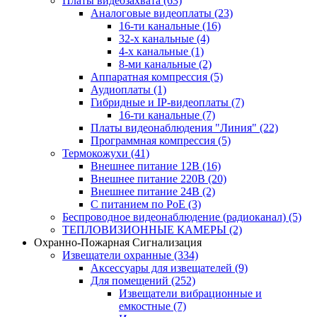
Платы видеозахвата
(63)
Аналоговые видеоплаты
(23)
16-ти канальные
(16)
32-х канальные
(4)
4-х канальные
(1)
8-ми канальные
(2)
Аппаратная компрессия
(5)
Аудиоплаты
(1)
Гибридные и IP-видеоплаты
(7)
16-ти канальные
(7)
Платы видеонаблюдения "Линия"
(22)
Программная компрессия
(5)
Термокожухи
(41)
Внешнее питание 12В
(16)
Внешнее питание 220В
(20)
Внешнее питание 24В
(2)
С питанием по PoE
(3)
Беспроводное видеонаблюдение (радиоканал)
(5)
ТЕПЛОВИЗИОННЫЕ КАМЕРЫ
(2)
Охранно-Пожарная Сигнализация
Извещатели охранные
(334)
Аксессуары для извещателей
(9)
Для помещений
(252)
Извещатели вибрационные и
емкостные
(7)