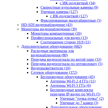
с ИК-подсветкой
(34)
Скоростные купольные камеры
(9)
Уличные камеры
(127)
с ИК-подсветкой
(127)
Фиксированные малогабаритные
(5)
HD-SDI видеонаблюдение
(43)
Мониторы видеонаблюдения
(39)
Мониторы компьютерные
(26)
Профессиональные для видео
(13)
Соотношение сторон 16:9
(11)
Дополнительное оборудование
(682)
Расходные материалы для
видеонаблюдения
(80)
Передача видеосигнала по витой паре
(33)
Передача видеосигнала по оптоволокну
(5)
Видеоразветвители
(16)
Сетевое оборудование
(372)
Беспроводное оборудование
(45)
Антенны Wi-Fi 2,4 ГГц
(11)
Антенны Wi-Fi 5 ГГц
(6)
Беспроводные комплекты
передачи IP-видео по Wi-Fi
(5)
Уличные "точка-точка"
(2)
Уличные до 7 камер
(3)
Дополнительное оборудование