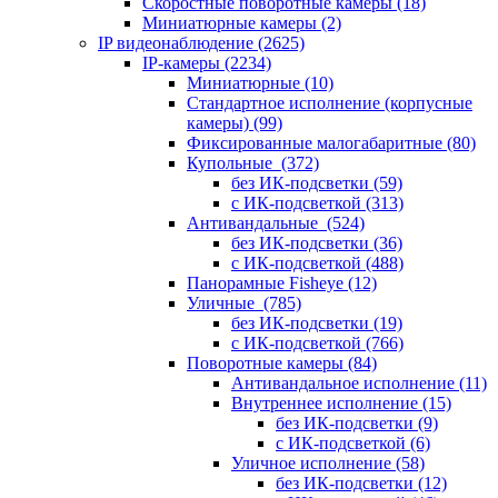
Скоростные поворотные камеры
(18)
Миниатюрные камеры
(2)
IP видеонаблюдение
(2625)
IP-камеры
(2234)
Миниатюрные
(10)
Стандартное исполнение (корпусные
камеры)
(99)
Фиксированные малогабаритные
(80)
Купольные
(372)
без ИК-подсветки
(59)
с ИК-подсветкой
(313)
Антивандальные
(524)
без ИК-подсветки
(36)
с ИК-подсветкой
(488)
Панорамные Fisheye
(12)
Уличные
(785)
без ИК-подсветки
(19)
с ИК-подсветкой
(766)
Поворотные камеры
(84)
Антивандальное исполнение
(11)
Внутреннее исполнение
(15)
без ИК-подсветки
(9)
с ИК-подсветкой
(6)
Уличное исполнение
(58)
без ИК-подсветки
(12)