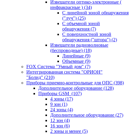
Извещатели оптико-электронные (
инфракрасные )
(34)
С линейной зоной обнаружения
("луч")
(25)
С объемной зоной
обнаружения
(7)
С поверхностной зоной
обнаружения ("штора")
(2)
Извещатели радиоволновые
(беспроводные)
(18)
Линейные
(9)
Объемные
(9)
FOX Система "Умный дом"
(7)
Интегрированная система "ОРИОН"
"Болид"
(210)
Приборы приемно-контрольные для ОПС
(398)
Дополнительное оборудование
(128)
Приборы GSM
(107)
4 зоны
(17)
9 зон
(1)
24 зоны
(4)
Дополнительное оборудование
(27)
12 зон
(4)
16 зон
(6)
2 зоны и менее
(5)