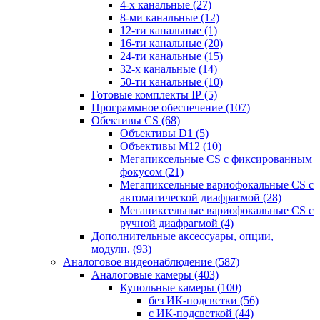
4-х канальные
(27)
8-ми канальные
(12)
12-ти канальные
(1)
16-ти канальные
(20)
24-ти канальные
(15)
32-х канальные
(14)
50-ти канальные
(10)
Готовые комплекты IP
(5)
Программное обеспечение
(107)
Обективы CS
(68)
Объективы D1
(5)
Объективы M12
(10)
Мегапиксельные CS c фиксированным
фокусом
(21)
Мегапиксельные вариофокальные CS c
автоматической диафрагмой
(28)
Мегапиксельные вариофокальные CS c
ручной диафрагмой
(4)
Дополнительные аксессуары, опции,
модули.
(93)
Аналоговое видеонаблюдение
(587)
Аналоговые камеры
(403)
Купольные камеры
(100)
без ИК-подсветки
(56)
с ИК-подсветкой
(44)