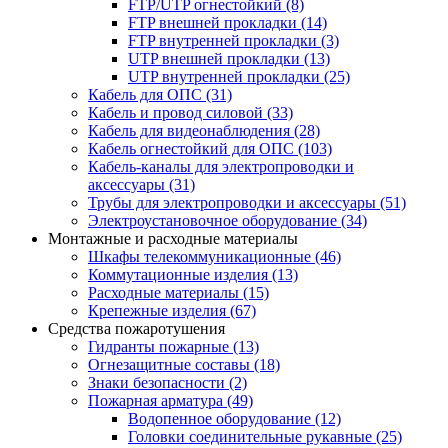
FTP/UTP огнестойкий
(8)
FTP внешней прокладки
(14)
FTP внутренней прокладки
(3)
UTP внешней прокладки
(13)
UTP внутренней прокладки
(25)
Кабель для ОПС
(31)
Кабель и провод силовой
(33)
Кабель для видеонаблюдения
(28)
Кабель огнестойкий для ОПС
(103)
Кабель-каналы для электропроводки и
аксессуары
(31)
Трубы для электропроводки и аксессуары
(51)
Электроустановочное оборудование
(34)
Монтажные и расходные материалы
Шкафы телекоммуникационные
(46)
Коммутационные изделия
(13)
Расходные материалы
(15)
Крепежные изделия
(67)
Средства пожаротушения
Гидранты пожарные
(13)
Огнезащитные составы
(18)
Знаки безопасности
(2)
Пожарная арматура
(49)
Водопенное оборудование
(12)
Головки соединительные рукавные
(25)