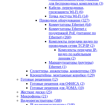
для беспроводных комплектов
(3)
Кабели, переходники,
грозозащита Wi-Fi
(6)
Точка доступа Wi-Fi
(14)
Проводное оборудование
(327)
Коммутаторы Ethernet
(64)
Коммутаторы Ethernet с
поддержкой PoE (питание по
Ethernet)
(260)
Комплекты передачи видео по
проводным сетям TCP/IP
(2)
Комплекты передачи IP-
видео по кабельным
линиям
(2)
Маршрутизаторы (роутеры)
Ethernet
(1)
Сплиттеры, инжекторы, конвертеры
(39)
Кронштейны, монтажные коробки
(129)
Готовые решениия
(12)
Готовые решения для ОФИСА
(2)
Готовые решения для ДОМА
(10)
Жесткие диски
(25)
Микрофоны
(21)
Видеорегистраторы
(588)
IP-видеорегистраторы
(348)