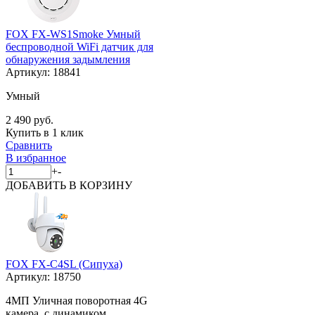
FOX FX-WS1Smoke Умный
беспроводной WiFi датчик для
обнаружения задымления
Артикул:
18841
Умный
2 490 руб.
Купить в 1 клик
Сравнить
В избранное
+
-
ДОБАВИТЬ
В КОРЗИНУ
FOX FX-C4SL (Сипуха)
Артикул:
18750
4МП Уличная поворотная 4G
камера, с динамиком,