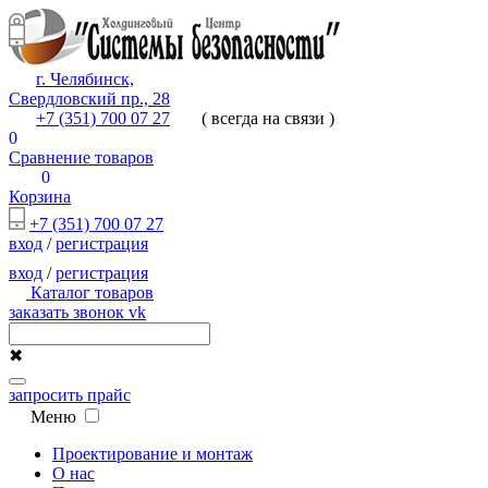
г. Челябинск,
Свердловский пр., 28
+7 (351) 700 07 27
( всегда на связи )
0
Сравнение товаров
0
Корзина
+7 (351) 700 07 27
вход
/
регистрация
вход
/
регистрация
Каталог товаров
заказать звонок
vk
✖
запросить прайс
Меню
Проектирование и монтаж
О нас