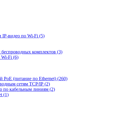
 IP-видео по Wi-Fi
(5)
я беспроводных комплектов
(3)
 Wi-Fi
(6)
й PoE (питание по Ethernet)
(260)
оводным сетям TCP/IP
(2)
ео по кабельным линиям
(2)
et
(1)