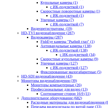
Купольные камеры
(1)
с ИК-подсветкой
(1)
Скоростные поворотные камеры
(1)
с ИК-подсветкой
(1)
Уличные камеры
(7)
с ИК-подсветкой
(7)
Видеорегистраторы
(19)
HD-TVI видеонаблюдение
(287)
Видеокамеры
(287)
FishEye камеры "Рыбий глаз"
(1)
Антивандальные камеры
(138)
с ИК-подсветкой
(138)
с ИК-подсветкой
(34)
Скоростные купольные камеры
(9)
Уличные камеры
(127)
с ИК-подсветкой
(127)
Фиксированные малогабаритные
(5)
HD-SDI видеонаблюдение
(43)
Мониторы видеонаблюдения
(39)
Мониторы компьютерные
(26)
Профессиональные для видео
(13)
Соотношение сторон 16:9
(11)
Дополнительное оборудование
(682)
Расходные материалы для видеонаблюдения
(
Передача видеосигнала по витой паре
(33)