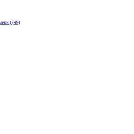
амеры)
(99)