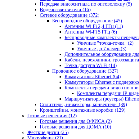
Передача видеосигнала по оптоволокну
(5)
Видеоразветвители
(16)
Сетевое оборудование
(372)
Беспроводное оборудование
(45)
Антенны Wi-Fi 2,4 ГГц
(11)
Антенны Wi-Fi 5 ГГц
(6)
Беспроводные комплекты передачи
Уличные "точка-точка"
(2)
Уличные до 7 камер
(3)
Дополнительное оборудование дл
Кабели, переходники, грозозащита
Точка доступа Wi-Fi
(14)
Проводное оборудование
(327)
Коммутаторы Ethernet
(64)
Коммутаторы Ethernet с поддержко
Комплекты передачи видео по пр
Комплекты передачи IP-вид
Маршрутизаторы (роутеры) Ethern
Сплиттеры, инжекторы, конвертеры
(39)
Кронштейны, монтажные коробки
(129)
Готовые решениия
(12)
Готовые решения для ОФИСА
(2)
Готовые решения для ДОМА
(10)
Жесткие диски
(25)
Микрофоны
(21)