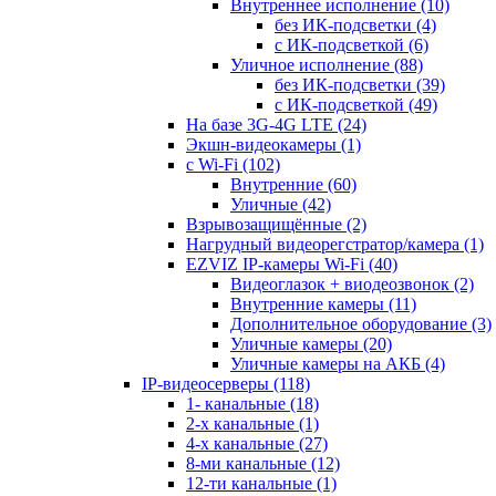
Внутреннее исполнение
(10)
без ИК-подсветки
(4)
с ИК-подсветкой
(6)
Уличное исполнение
(88)
без ИК-подсветки
(39)
с ИК-подсветкой
(49)
На базе 3G-4G LTE
(24)
Экшн-видеокамеры
(1)
с Wi-Fi
(102)
Внутренние
(60)
Уличные
(42)
Взрывозащищённые
(2)
Нагрудный видеорегстратор/камера
(1)
EZVIZ IP-камеры Wi-Fi
(40)
Видеоглазок + виодеозвонок
(2)
Внутренние камеры
(11)
Дополнительное оборудование
(3)
Уличные камеры
(20)
Уличные камеры на АКБ
(4)
IP-видеосерверы
(118)
1- канальные
(18)
2-х канальные
(1)
4-х канальные
(27)
8-ми канальные
(12)
12-ти канальные
(1)