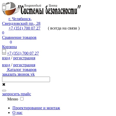
г. Челябинск,
Свердловский пр., 28
+7 (351) 700 07 27
( всегда на связи )
0
Сравнение товаров
0
Корзина
+7 (351) 700 07 27
вход
/
регистрация
вход
/
регистрация
Каталог товаров
заказать звонок
vk
✖
запросить прайс
Меню
Проектирование и монтаж
О нас