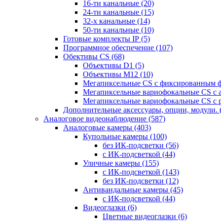
16-ти канальные
(20)
24-ти канальные
(15)
32-х канальные
(14)
50-ти канальные
(10)
Готовые комплекты IP
(5)
Программное обеспечение
(107)
Обективы CS
(68)
Объективы D1
(5)
Объективы M12
(10)
Мегапиксельные CS c фиксированным 
Мегапиксельные вариофокальные CS c 
Мегапиксельные вариофокальные CS c 
Дополнительные аксессуары, опции, модули.
Аналоговое видеонаблюдение
(587)
Аналоговые камеры
(403)
Купольные камеры
(100)
без ИК-подсветки
(56)
с ИК-подсветкой
(44)
Уличные камеры
(155)
с ИК-подсветкой
(143)
без ИК-подсветки
(12)
Антивандальные камеры
(45)
с ИК-подсветкой
(44)
Видеоглазки
(6)
Цветные видеоглазки
(6)