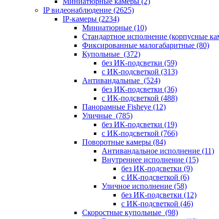
Миниатюрные камеры
(2)
IP видеонаблюдение
(2625)
IP-камеры
(2234)
Миниатюрные
(10)
Стандартное исполнение (корпусные к
Фиксированные малогабаритные
(80)
Купольные
(372)
без ИК-подсветки
(59)
с ИК-подсветкой
(313)
Антивандальные
(524)
без ИК-подсветки
(36)
с ИК-подсветкой
(488)
Панорамные Fisheye
(12)
Уличные
(785)
без ИК-подсветки
(19)
с ИК-подсветкой
(766)
Поворотные камеры
(84)
Антивандальное исполнение
(11)
Внутреннее исполнение
(15)
без ИК-подсветки
(9)
с ИК-подсветкой
(6)
Уличное исполнение
(58)
без ИК-подсветки
(12)
с ИК-подсветкой
(46)
Скоростные купольные
(98)