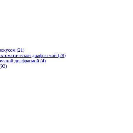
фокусом
(21)
автоматической диафрагмой
(28)
ручной диафрагмой
(4)
(93)