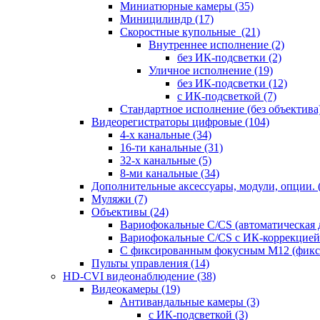
Миниатюрные камеры
(35)
Миницилиндр
(17)
Скоростные купольные
(21)
Внутреннее исполнение
(2)
без ИК-подсветки
(2)
Уличное исполнение
(19)
без ИК-подсветки
(12)
с ИК-подсветкой
(7)
Стандартное исполнение (без объектива
Видеорегистраторы цифровые
(104)
4-х канальные
(34)
16-ти канальные
(31)
32-х канальные
(5)
8-ми канальные
(34)
Дополнительные аксессуары, модули, опции.
Муляжи
(7)
Объективы
(24)
Вариофокальные C/CS (автоматическая
Вариофокальные C/CS с ИК-коррекцией 
С фиксированным фокусным М12 (фикс
Пульты управления
(14)
HD-CVI видеонаблюдение
(38)
Видеокамеры
(19)
Антивандальные камеры
(3)
с ИК-подсветкой
(3)