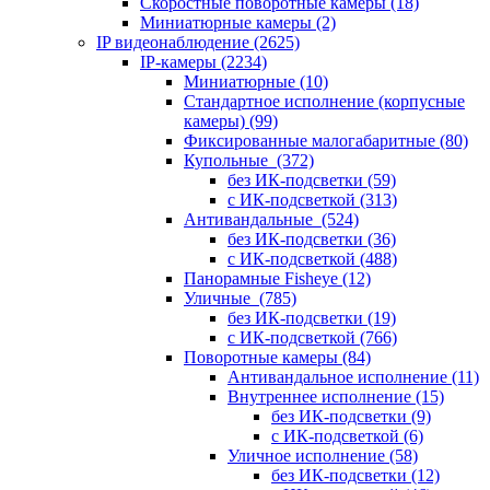
Скоростные поворотные камеры
(18)
Миниатюрные камеры
(2)
IP видеонаблюдение
(2625)
IP-камеры
(2234)
Миниатюрные
(10)
Стандартное исполнение (корпусные
камеры)
(99)
Фиксированные малогабаритные
(80)
Купольные
(372)
без ИК-подсветки
(59)
с ИК-подсветкой
(313)
Антивандальные
(524)
без ИК-подсветки
(36)
с ИК-подсветкой
(488)
Панорамные Fisheye
(12)
Уличные
(785)
без ИК-подсветки
(19)
с ИК-подсветкой
(766)
Поворотные камеры
(84)
Антивандальное исполнение
(11)
Внутреннее исполнение
(15)
без ИК-подсветки
(9)
с ИК-подсветкой
(6)
Уличное исполнение
(58)
без ИК-подсветки
(12)