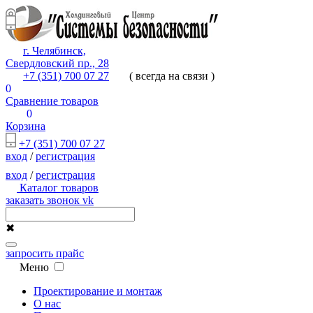
г. Челябинск,
Свердловский пр., 28
+7 (351) 700 07 27
( всегда на связи )
0
Сравнение товаров
0
Корзина
+7 (351) 700 07 27
вход
/
регистрация
вход
/
регистрация
Каталог товаров
заказать звонок
vk
✖
запросить прайс
Меню
Проектирование и монтаж
О нас