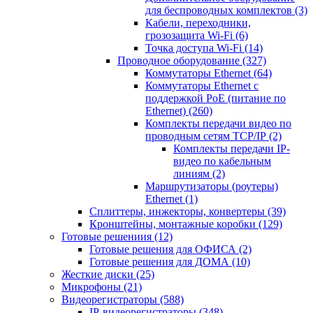
для беспроводных комплектов
(3)
Кабели, переходники,
грозозащита Wi-Fi
(6)
Точка доступа Wi-Fi
(14)
Проводное оборудование
(327)
Коммутаторы Ethernet
(64)
Коммутаторы Ethernet с
поддержкой PoE (питание по
Ethernet)
(260)
Комплекты передачи видео по
проводным сетям TCP/IP
(2)
Комплекты передачи IP-
видео по кабельным
линиям
(2)
Маршрутизаторы (роутеры)
Ethernet
(1)
Сплиттеры, инжекторы, конвертеры
(39)
Кронштейны, монтажные коробки
(129)
Готовые решениия
(12)
Готовые решения для ОФИСА
(2)
Готовые решения для ДОМА
(10)
Жесткие диски
(25)
Микрофоны
(21)
Видеорегистраторы
(588)
IP-видеорегистраторы
(348)