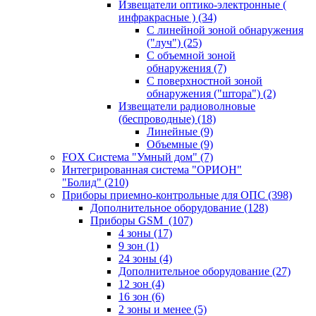
Извещатели оптико-электронные (
инфракрасные )
(34)
С линейной зоной обнаружения
("луч")
(25)
С объемной зоной
обнаружения
(7)
С поверхностной зоной
обнаружения ("штора")
(2)
Извещатели радиоволновые
(беспроводные)
(18)
Линейные
(9)
Объемные
(9)
FOX Система "Умный дом"
(7)
Интегрированная система "ОРИОН"
"Болид"
(210)
Приборы приемно-контрольные для ОПС
(398)
Дополнительное оборудование
(128)
Приборы GSM
(107)
4 зоны
(17)
9 зон
(1)
24 зоны
(4)
Дополнительное оборудование
(27)
12 зон
(4)
16 зон
(6)
2 зоны и менее
(5)