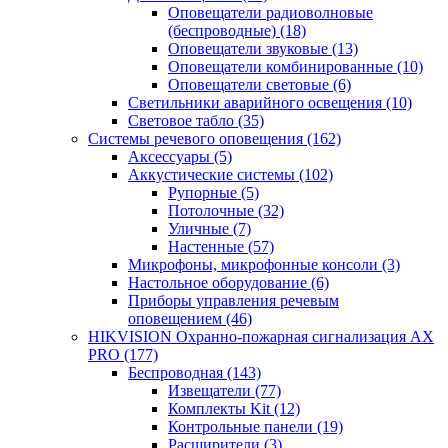
Оповещатели радиоволновые
(беспроводные)
(18)
Оповещатели звуковые
(13)
Оповещатели комбинированные
(10)
Оповещатели световые
(6)
Светильники аварийного освещения
(10)
Световое табло
(35)
Системы речевого оповещения
(162)
Аксессуары
(5)
Аккустические системы
(102)
Рупорные
(5)
Потолочные
(32)
Уличные
(7)
Настенные
(57)
Микрофоны, микрофонные консоли
(3)
Настольное оборудование
(6)
Приборы управления речевым
оповещением
(46)
HIKVISION Охранно-пожарная сигнализация AX
PRO
(177)
Беспроводная
(143)
Извещатели
(77)
Комплекты Kit
(12)
Контрольные панели
(19)
Расширители
(3)