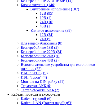
Бесперебойные УЛИЧНЫЕ
(14)
Блоки питания
(146)
Внутреннее исполнение
(107)
12В
(95)
19В
(1)
24В
(10)
48В
(1)
Уличное исполнение
(39)
12В
(34)
24В
(5)
Для видеонаблюдения
(8)
Бесперебойные 18В
(2)
Бесперебойные 220В
(24)
Бесперебойные 24В
(36)
Бесперебойные 48В
(2)
Вспомогательные устройства для источников
питания
(32)
ИБП "APC"
(19)
ИБП "Ippon"
(4)
Монтаж на DIN-рейку
(21)
Термостат АКБ
(6)
Тестер емкости АКБ
(2)
Кабель, провода и аксессуары
Кабель судовой
(6)
Кабель LAN ("витая пара")
(63)