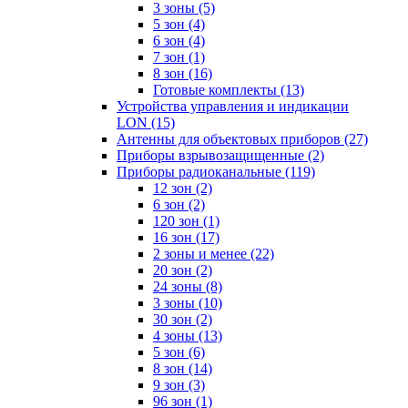
3 зоны
(5)
5 зон
(4)
6 зон
(4)
7 зон
(1)
8 зон
(16)
Готовые комплекты
(13)
Устройства управления и индикации
LON
(15)
Антенны для объектовых приборов
(27)
Приборы взрывозащищенные
(2)
Приборы радиоканальные
(119)
12 зон
(2)
6 зон
(2)
120 зон
(1)
16 зон
(17)
2 зоны и менее
(22)
20 зон
(2)
24 зоны
(8)
3 зоны
(10)
30 зон
(2)
4 зоны
(13)
5 зон
(6)
8 зон
(14)
9 зон
(3)
96 зон
(1)