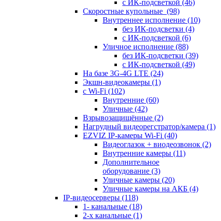
с ИК-подсветкой
(46)
Скоростные купольные
(98)
Внутреннее исполнение
(10)
без ИК-подсветки
(4)
с ИК-подсветкой
(6)
Уличное исполнение
(88)
без ИК-подсветки
(39)
с ИК-подсветкой
(49)
На базе 3G-4G LTE
(24)
Экшн-видеокамеры
(1)
с Wi-Fi
(102)
Внутренние
(60)
Уличные
(42)
Взрывозащищённые
(2)
Нагрудный видеорегстратор/камера
(1)
EZVIZ IP-камеры Wi-Fi
(40)
Видеоглазок + виодеозвонок
(2)
Внутренние камеры
(11)
Дополнительное
оборудование
(3)
Уличные камеры
(20)
Уличные камеры на АКБ
(4)
IP-видеосерверы
(118)
1- канальные
(18)
2-х канальные
(1)