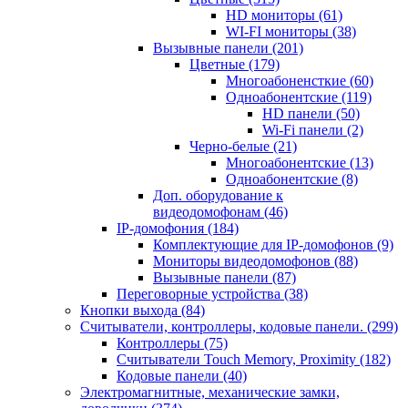
HD мониторы
(61)
WI-FI мониторы
(38)
Вызывные панели
(201)
Цветные
(179)
Многоабоненсткие
(60)
Одноабонентские
(119)
HD панели
(50)
Wi-Fi панели
(2)
Черно-белые
(21)
Многоабонентские
(13)
Одноабонентские
(8)
Доп. оборудование к
видеодомофонам
(46)
IP-домофония
(184)
Комплектующие для IP-домофонов
(9)
Мониторы видеодомофонов
(88)
Вызывные панели
(87)
Переговорные устройства
(38)
Кнопки выхода
(84)
Считыватели, контроллеры, кодовые панели.
(299)
Контроллеры
(75)
Считыватели Touch Memory, Proximity
(182)
Кодовые панели
(40)
Электромагнитные, механические замки,