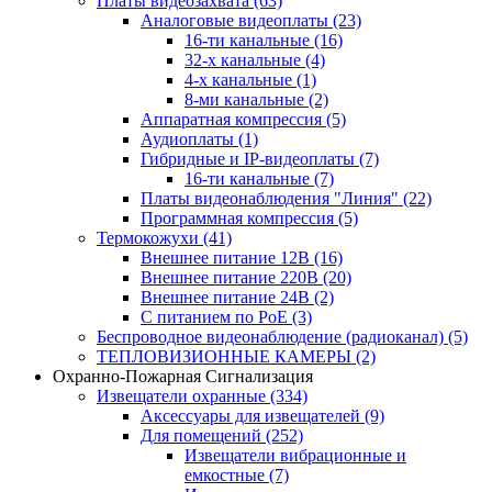
Платы видеозахвата
(63)
Аналоговые видеоплаты
(23)
16-ти канальные
(16)
32-х канальные
(4)
4-х канальные
(1)
8-ми канальные
(2)
Аппаратная компрессия
(5)
Аудиоплаты
(1)
Гибридные и IP-видеоплаты
(7)
16-ти канальные
(7)
Платы видеонаблюдения "Линия"
(22)
Программная компрессия
(5)
Термокожухи
(41)
Внешнее питание 12В
(16)
Внешнее питание 220В
(20)
Внешнее питание 24В
(2)
С питанием по PoE
(3)
Беспроводное видеонаблюдение (радиоканал)
(5)
ТЕПЛОВИЗИОННЫЕ КАМЕРЫ
(2)
Охранно-Пожарная Сигнализация
Извещатели охранные
(334)
Аксессуары для извещателей
(9)
Для помещений
(252)
Извещатели вибрационные и
емкостные
(7)