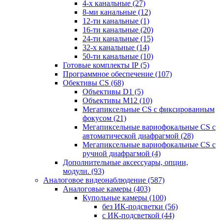
4-х канальные
(27)
8-ми канальные
(12)
12-ти канальные
(1)
16-ти канальные
(20)
24-ти канальные
(15)
32-х канальные
(14)
50-ти канальные
(10)
Готовые комплекты IP
(5)
Программное обеспечение
(107)
Обективы CS
(68)
Объективы D1
(5)
Объективы M12
(10)
Мегапиксельные CS c фиксированным
фокусом
(21)
Мегапиксельные вариофокальные CS c
автоматической диафрагмой
(28)
Мегапиксельные вариофокальные CS c
ручной диафрагмой
(4)
Дополнительные аксессуары, опции,
модули.
(93)
Аналоговое видеонаблюдение
(587)
Аналоговые камеры
(403)
Купольные камеры
(100)
без ИК-подсветки
(56)
с ИК-подсветкой
(44)