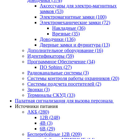
доводчики
(374)
Аксессуары для электро-магнитных
замков
(53)
Электромагнитные замки
(100)
Электромеханические замки
(72)
Накладные
(36)
Врезные
(35)
Доводчики
(136)
Дверные замки и фурнитура
(13)
Дополнительное оборудование
(16)
Идентификаторы
(59)
Программное Обеспечение
(34)
ПО Sphinx
(27)
Радиоканальные системы
(3)
Системы контроля работы охранников
(20)
Системы подсчета посетителей
(2)
Звонки
(3)
Терминалы СКУД
(33)
Палатная сигнализация для вызова персонала
Источники питания
АКБ
(280)
12В
(248)
4В
(3)
6В
(29)
Бесперебойные 12В
(209)