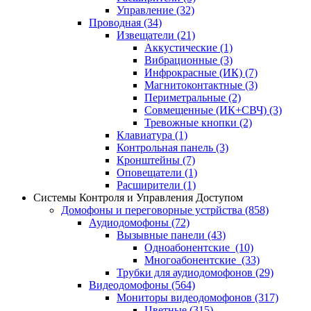
Управление
(32)
Проводная
(34)
Извещатели
(21)
Аккустические
(1)
Вибрационные
(3)
Инфрокрасные (ИК)
(7)
Магнитоконтактные
(3)
Периметральные
(2)
Совмещенные (ИК+СВЧ)
(3)
Тревожные кнопки
(2)
Клавиатура
(1)
Контрольная панель
(3)
Кронштейны
(7)
Оповещатели
(1)
Расширители
(1)
Системы Контроля и Управления Доступом
Домофоны и переговорные устрйства
(858)
Аудиодомофоны
(72)
Вызывные панели
(43)
Одноабонентские
(10)
Многоабонентские
(33)
Трубки для аудиодомофонов
(29)
Видеодомофоны
(564)
Мониторы видеодомофонов
(317)
Цветные
(315)