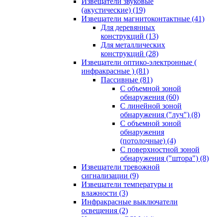
Извещатели звуковые
(акустические)
(19)
Извещатели магнитоконтактные
(41)
Для деревянных
конструкций
(13)
Для металлических
конструкций
(28)
Извещатели оптико-электронные (
инфракрасные )
(81)
Пассивные
(81)
С объемной зоной
обнаружения
(60)
С линейной зоной
обнаружения ("луч")
(8)
С объемной зоной
обнаружения
(потолочные)
(4)
С поверхностной зоной
обнаружения ("штора")
(8)
Извещатели тревожной
сигнализации
(9)
Извещатели температуры и
влажности
(3)
Инфракрасные выключатели
освещения
(2)