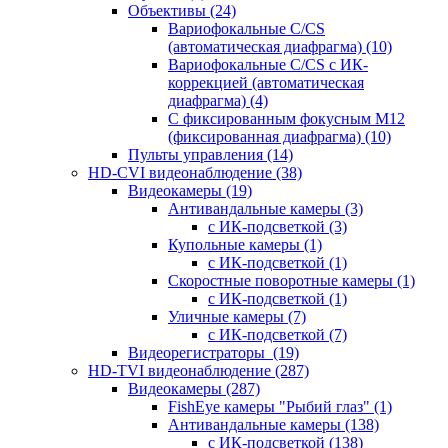
Объективы
(24)
Вариофокальные C/CS
(автоматическая диафрагма)
(10)
Вариофокальные C/CS с ИК-
коррекцией (автоматическая
диафрагма)
(4)
С фиксированным фокусным М12
(фиксированная диафрагма)
(10)
Пульты управления
(14)
HD-CVI видеонаблюдение
(38)
Видеокамеры
(19)
Антивандальные камеры
(3)
с ИК-подсветкой
(3)
Купольные камеры
(1)
с ИК-подсветкой
(1)
Скоростные поворотные камеры
(1)
с ИК-подсветкой
(1)
Уличные камеры
(7)
с ИК-подсветкой
(7)
Видеорегистраторы
(19)
HD-TVI видеонаблюдение
(287)
Видеокамеры
(287)
FishEye камеры "Рыбий глаз"
(1)
Антивандальные камеры
(138)
с ИК-подсветкой
(138)