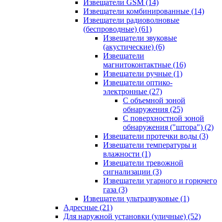
Извещатели GSM
(14)
Извещатели комбинированные
(14)
Извещатели радиоволновые
(беспроводные)
(61)
Извещатели звуковые
(акустические)
(6)
Извещатели
магнитоконтактные
(16)
Извещатели ручные
(1)
Извещатели оптико-
электронные
(27)
С объемной зоной
обнаружения
(25)
С поверхностной зоной
обнаружения ("штора")
(2)
Извещатели протечки воды
(3)
Извещатели температуры и
влажности
(1)
Извещатели тревожной
сигнализации
(3)
Извещатели угарного и горючего
газа
(3)
Извещатели ультразвуковые
(1)
Адресные
(21)
Для наружной установки (уличные)
(52)