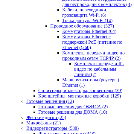
для беспроводных комплектов
(3)
Кабели, переходники,
грозозащита Wi-Fi
(6)
Точка доступа Wi-Fi
(14)
Проводное оборудование
(327)
Коммутаторы Ethernet
(64)
Коммутаторы Ethernet с
поддержкой PoE (питание по
Ethernet)
(260)
Комплекты передачи видео по
проводным сетям TCP/IP
(2)
Комплекты передачи IP-
видео по кабельным
линиям
(2)
Маршрутизаторы (роутеры)
Ethernet
(1)
Сплиттеры, инжекторы, конвертеры
(39)
Кронштейны, монтажные коробки
(129)
Готовые решениия
(12)
Готовые решения для ОФИСА
(2)
Готовые решения для ДОМА
(10)
Жесткие диски
(25)
Микрофоны
(21)
Видеорегистраторы
(588)
IP-видеорегистраторы
(348)