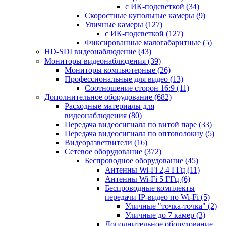
с ИК-подсветкой
(34)
Скоростные купольные камеры
(9)
Уличные камеры
(127)
с ИК-подсветкой
(127)
Фиксированные малогабаритные
(5)
HD-SDI видеонаблюдение
(43)
Мониторы видеонаблюдения
(39)
Мониторы компьютерные
(26)
Профессиональные для видео
(13)
Соотношение сторон 16:9
(11)
Дополнительное оборудование
(682)
Расходные материалы для
видеонаблюдения
(80)
Передача видеосигнала по витой паре
(33)
Передача видеосигнала по оптоволокну
(5)
Видеоразветвители
(16)
Сетевое оборудование
(372)
Беспроводное оборудование
(45)
Антенны Wi-Fi 2,4 ГГц
(11)
Антенны Wi-Fi 5 ГГц
(6)
Беспроводные комплекты
передачи IP-видео по Wi-Fi
(5)
Уличные "точка-точка"
(2)
Уличные до 7 камер
(3)
Дополнительное оборудование