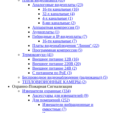
Платы видеозахвата
(63)
Аналоговые видеоплаты
(23)
16-ти канальные
(16)
32-х канальные
(4)
4-х канальные
(1)
8-ми канальные
(2)
Аппаратная компрессия
(5)
Аудиоплаты
(1)
Гибридные и IP-видеоплаты
(7)
16-ти канальные
(7)
Платы видеонаблюдения "Линия"
(22)
Программная компрессия
(5)
Термокожухи
(41)
Внешнее питание 12В
(16)
Внешнее питание 220В
(20)
Внешнее питание 24В
(2)
С питанием по PoE
(3)
Беспроводное видеонаблюдение (радиоканал)
(5)
ТЕПЛОВИЗИОННЫЕ КАМЕРЫ
(2)
Охранно-Пожарная Сигнализация
Извещатели охранные
(334)
Аксессуары для извещателей
(9)
Для помещений
(252)
Извещатели вибрационные и
емкостные
(7)