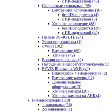
с ИК-подсветкой
(46)
Скоростные купольные
(98)
Внутреннее исполнение
(10)
без ИК-подсветки
(4)
с ИК-подсветкой
(6)
Уличное исполнение
(88)
без ИК-подсветки
(39)
с ИК-подсветкой
(49)
На базе 3G-4G LTE
(24)
Экшн-видеокамеры
(1)
с Wi-Fi
(102)
Внутренние
(60)
Уличные
(42)
Взрывозащищённые
(2)
Нагрудный видеорегстратор/камера
(1)
EZVIZ IP-камеры Wi-Fi
(40)
Видеоглазок + виодеозвонок
(2)
Внутренние камеры
(11)
Дополнительное
оборудование
(3)
Уличные камеры
(20)
Уличные камеры на АКБ
(4)
IP-видеосерверы
(118)
1- канальные
(18)
2-х канальные
(1)