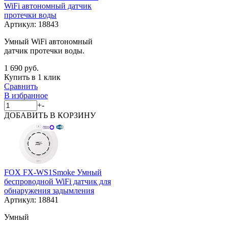
WiFi автономный датчик
протечки воды
Артикул:
18843
Умный WiFi автономный
датчик протечки воды.
1 690 руб.
Купить в 1 клик
Сравнить
В избранное
+
-
ДОБАВИТЬ
В КОРЗИНУ
FOX FX-WS1Smoke Умный
беспроводной WiFi датчик для
обнаружения задымления
Артикул:
18841
Умный