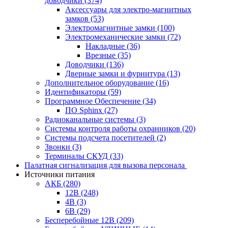
доводчики
(374)
Аксессуары для электро-магнитных
замков
(53)
Электромагнитные замки
(100)
Электромеханические замки
(72)
Накладные
(36)
Врезные
(35)
Доводчики
(136)
Дверные замки и фурнитура
(13)
Дополнительное оборудование
(16)
Идентификаторы
(59)
Программное Обеспечение
(34)
ПО Sphinx
(27)
Радиоканальные системы
(3)
Системы контроля работы охранников
(20)
Системы подсчета посетителей
(2)
Звонки
(3)
Терминалы СКУД
(33)
Палатная сигнализация для вызова персонала
Источники питания
АКБ
(280)
12В
(248)
4В
(3)
6В
(29)
Бесперебойные 12В
(209)