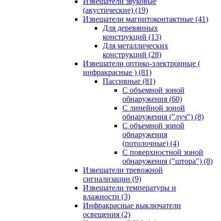
Извещатели звуковые
(акустические)
(19)
Извещатели магнитоконтактные
(41)
Для деревянных
конструкций
(13)
Для металлических
конструкций
(28)
Извещатели оптико-электронные (
инфракрасные )
(81)
Пассивные
(81)
С объемной зоной
обнаружения
(60)
С линейной зоной
обнаружения ("луч")
(8)
С объемной зоной
обнаружения
(потолочные)
(4)
С поверхностной зоной
обнаружения ("штора")
(8)
Извещатели тревожной
сигнализации
(9)
Извещатели температуры и
влажности
(3)
Инфракрасные выключатели
освещения
(2)