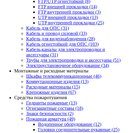
FTP/UTP огнестойкий
(8)
FTP внешней прокладки
(14)
FTP внутренней прокладки
(3)
UTP внешней прокладки
(13)
UTP внутренней прокладки
(25)
Кабель для ОПС
(31)
Кабель и провод силовой
(33)
Кабель для видеонаблюдения
(28)
Кабель огнестойкий для ОПС
(103)
Кабель-каналы для электропроводки и
аксессуары
(31)
Трубы для электропроводки и аксессуары
(51)
Электроустановочное оборудование
(34)
Монтажные и расходные материалы
Шкафы телекоммуникационные
(46)
Коммутационные изделия
(13)
Расходные материалы
(15)
Крепежные изделия
(67)
Средства пожаротушения
Гидранты пожарные
(13)
Огнезащитные составы
(18)
Знаки безопасности
(2)
Пожарная арматура
(49)
Водопенное оборудование
(12)
Головки соединительные рукавные
(25)