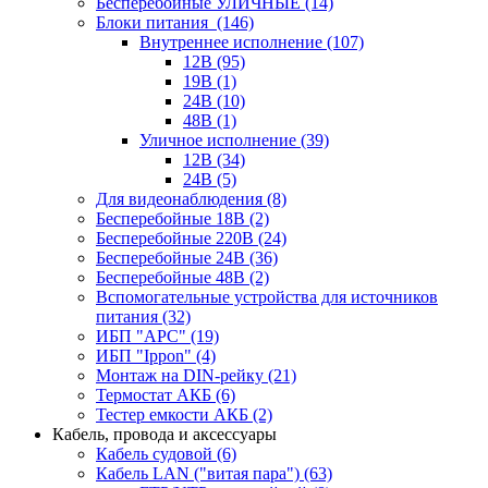
Бесперебойные УЛИЧНЫЕ
(14)
Блоки питания
(146)
Внутреннее исполнение
(107)
12В
(95)
19В
(1)
24В
(10)
48В
(1)
Уличное исполнение
(39)
12В
(34)
24В
(5)
Для видеонаблюдения
(8)
Бесперебойные 18В
(2)
Бесперебойные 220В
(24)
Бесперебойные 24В
(36)
Бесперебойные 48В
(2)
Вспомогательные устройства для источников
питания
(32)
ИБП "APC"
(19)
ИБП "Ippon"
(4)
Монтаж на DIN-рейку
(21)
Термостат АКБ
(6)
Тестер емкости АКБ
(2)
Кабель, провода и аксессуары
Кабель судовой
(6)
Кабель LAN ("витая пара")
(63)