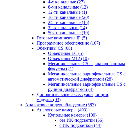
4-х канальные
(27)
8-ми канальные
(12)
12-ти канальные
(1)
16-ти канальные
(20)
24-ти канальные
(15)
32-х канальные
(14)
50-ти канальные
(10)
Готовые комплекты IP
(5)
Программное обеспечение
(107)
Обективы CS
(68)
Объективы D1
(5)
Объективы M12
(10)
Мегапиксельные CS c фиксированным
фокусом
(21)
Мегапиксельные вариофокальные CS c
автоматической диафрагмой
(28)
Мегапиксельные вариофокальные CS c
ручной диафрагмой
(4)
Дополнительные аксессуары, опции,
модули.
(93)
Аналоговое видеонаблюдение
(587)
Аналоговые камеры
(403)
Купольные камеры
(100)
без ИК-подсветки
(56)
с ИК-подсветкой
(44)