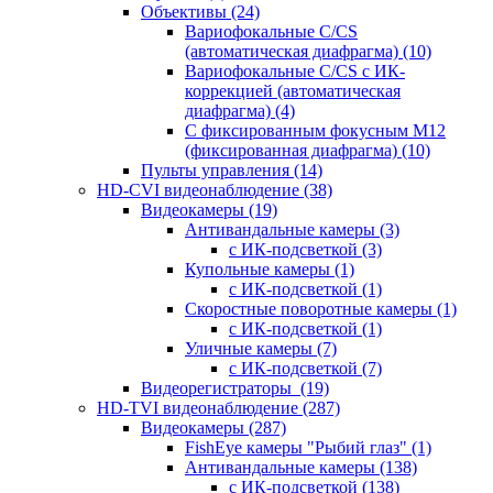
Объективы
(24)
Вариофокальные C/CS
(автоматическая диафрагма)
(10)
Вариофокальные C/CS с ИК-
коррекцией (автоматическая
диафрагма)
(4)
С фиксированным фокусным М12
(фиксированная диафрагма)
(10)
Пульты управления
(14)
HD-CVI видеонаблюдение
(38)
Видеокамеры
(19)
Антивандальные камеры
(3)
с ИК-подсветкой
(3)
Купольные камеры
(1)
с ИК-подсветкой
(1)
Скоростные поворотные камеры
(1)
с ИК-подсветкой
(1)
Уличные камеры
(7)
с ИК-подсветкой
(7)
Видеорегистраторы
(19)
HD-TVI видеонаблюдение
(287)
Видеокамеры
(287)
FishEye камеры "Рыбий глаз"
(1)
Антивандальные камеры
(138)
с ИК-подсветкой
(138)