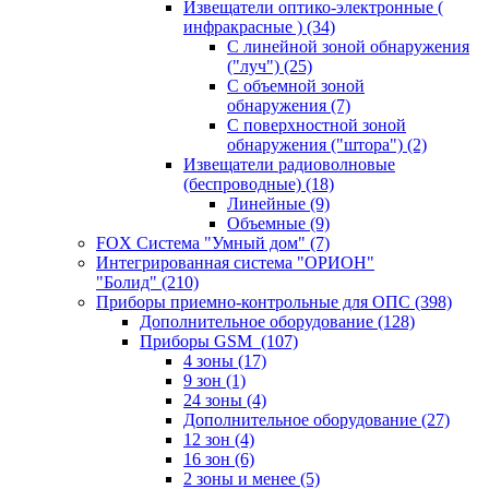
Извещатели оптико-электронные (
инфракрасные )
(34)
С линейной зоной обнаружения
("луч")
(25)
С объемной зоной
обнаружения
(7)
С поверхностной зоной
обнаружения ("штора")
(2)
Извещатели радиоволновые
(беспроводные)
(18)
Линейные
(9)
Объемные
(9)
FOX Система "Умный дом"
(7)
Интегрированная система "ОРИОН"
"Болид"
(210)
Приборы приемно-контрольные для ОПС
(398)
Дополнительное оборудование
(128)
Приборы GSM
(107)
4 зоны
(17)
9 зон
(1)
24 зоны
(4)
Дополнительное оборудование
(27)
12 зон
(4)
16 зон
(6)
2 зоны и менее
(5)