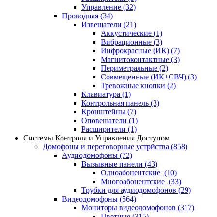
Управление
(32)
Проводная
(34)
Извещатели
(21)
Аккустические
(1)
Вибрационные
(3)
Инфрокрасные (ИК)
(7)
Магнитоконтактные
(3)
Периметральные
(2)
Совмещенные (ИК+СВЧ)
(3)
Тревожные кнопки
(2)
Клавиатура
(1)
Контрольная панель
(3)
Кронштейны
(7)
Оповещатели
(1)
Расширители
(1)
Системы Контроля и Управления Доступом
Домофоны и переговорные устрйства
(858)
Аудиодомофоны
(72)
Вызывные панели
(43)
Одноабонентские
(10)
Многоабонентские
(33)
Трубки для аудиодомофонов
(29)
Видеодомофоны
(564)
Мониторы видеодомофонов
(317)
Цветные
(315)