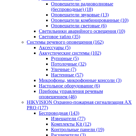
Оповещатели радиоволновые
(беспроводные)
(18)
Оповещатели звуковые
(13)
Оповещатели комбинированные
(10)
Оповещатели световые
(6)
Светильники аварийного освещения
(10)
Световое табло
(35)
Системы речевого оповещения
(162)
Аксессуары
(5)
Аккустические системы
(102)
Рупорные
(5)
Потолочные
(32)
Уличные
(7)
Настенные
(57)
Микрофоны, микрофонные консоли
(3)
Настольное оборудование
(6)
Приборы управления речевым
оповещением
(46)
HIKVISION Охранно-пожарная сигнализация AX
PRO
(177)
Беспроводная
(143)
Извещатели
(77)
Комплекты Kit
(12)
Контрольные панели
(19)
Расширители
(3)