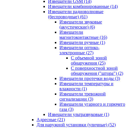
Извещатели GSM
(14)
Извещатели комбинированные
(14)
Извещатели радиоволновые
(беспроводные)
(61)
Извещатели звуковые
(акустические)
(6)
Извещатели
магнитоконтактные
(16)
Извещатели ручные
(1)
Извещатели оптико-
электронные
(27)
С объемной зоной
обнаружения
(25)
С поверхностной зоной
обнаружения ("штора")
(2)
Извещатели протечки воды
(3)
Извещатели температуры и
влажности
(1)
Извещатели тревожной
сигнализации
(3)
Извещатели угарного и горючего
газа
(3)
Извещатели ультразвуковые
(1)
Адресные
(21)
Для наружной установки (уличные)
(52)