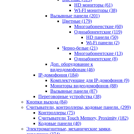
HD мониторы
(61)
WI-FI мониторы
(38)
Вызывные панели
(201)
Цветные
(179)
Многоабоненсткие
(60)
Одноабонентские
(119)
HD панели
(50)
Wi-Fi панели
(2)
Черно-белые
(21)
Многоабонентские
(13)
Одноабонентские
(8)
Доп. оборудование к
видеодомофонам
(46)
IP-домофония
(184)
Комплектующие для IP-домофонов
(9)
Мониторы видеодомофонов
(88)
Вызывные панели
(87)
Переговорные устройства
(38)
Кнопки выхода
(84)
Считыватели, контроллеры, кодовые панели.
(299)
Контроллеры
(75)
Считыватели Touch Memory, Proximity
(182)
Кодовые панели
(40)
Электромагнитные, механические замки,