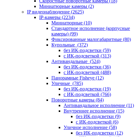
Скоростные поворотные камеры
(18)
Миниатюрные камеры
(2)
IP видеонаблюдение
(2625)
IP-камеры
(2234)
Миниатюрные
(10)
Стандартное исполнение (корпусные
камеры)
(99)
Фиксированные малогабаритные
(80)
Купольные
(372)
без ИК-подсветки
(59)
с ИК-подсветкой
(313)
Антивандальные
(524)
без ИК-подсветки
(36)
с ИК-подсветкой
(488)
Панорамные Fisheye
(12)
Уличные
(785)
без ИК-подсветки
(19)
с ИК-подсветкой
(766)
Поворотные камеры
(84)
Антивандальное исполнение
(11)
Внутреннее исполнение
(15)
без ИК-подсветки
(9)
с ИК-подсветкой
(6)
Уличное исполнение
(58)
без ИК-подсветки
(12)