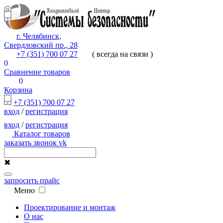
г. Челябинск,
Свердловский пр., 28
+7 (351) 700 07 27
( всегда на связи )
0
Сравнение товаров
0
Корзина
+7 (351) 700 07 27
вход
/
регистрация
вход
/
регистрация
Каталог товаров
заказать звонок
vk
✖
запросить прайс
Меню
Проектирование и монтаж
О нас