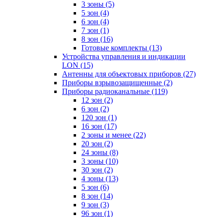
3 зоны
(5)
5 зон
(4)
6 зон
(4)
7 зон
(1)
8 зон
(16)
Готовые комплекты
(13)
Устройства управления и индикации
LON
(15)
Антенны для объектовых приборов
(27)
Приборы взрывозащищенные
(2)
Приборы радиоканальные
(119)
12 зон
(2)
6 зон
(2)
120 зон
(1)
16 зон
(17)
2 зоны и менее
(22)
20 зон
(2)
24 зоны
(8)
3 зоны
(10)
30 зон
(2)
4 зоны
(13)
5 зон
(6)
8 зон
(14)
9 зон
(3)
96 зон
(1)