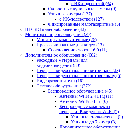
с ИК-подсветкой
(34)
Скоростные купольные камеры
(9)
Уличные камеры
(127)
с ИК-подсветкой
(127)
Фиксированные малогабаритные
(5)
HD-SDI видеонаблюдение
(43)
Мониторы видеонаблюдения
(39)
Мониторы компьютерные
(26)
Профессиональные для видео
(13)
Соотношение сторон 16:9
(11)
Дополнительное оборудование
(682)
Расходные материалы для
видеонаблюдения
(80)
Передача видеосигнала по витой паре
(33)
Передача видеосигнала по оптоволокну
(5)
Видеоразветвители
(16)
Сетевое оборудование
(372)
Беспроводное оборудование
(45)
Антенны Wi-Fi 2,4 ГГц
(11)
Антенны Wi-Fi 5 ГГц
(6)
Беспроводные комплекты
передачи IP-видео по Wi-Fi
(5)
Уличные "точка-точка"
(2)
Уличные до 7 камер
(3)
Дополнительное оборудование