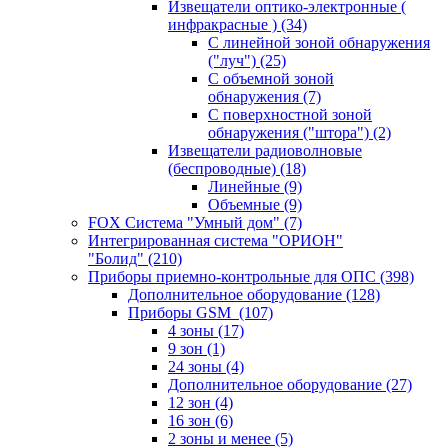
Извещатели оптико-электронные (
инфракрасные )
(34)
С линейной зоной обнаружения
("луч")
(25)
С объемной зоной
обнаружения
(7)
С поверхностной зоной
обнаружения ("штора")
(2)
Извещатели радиоволновые
(беспроводные)
(18)
Линейные
(9)
Объемные
(9)
FOX Система "Умный дом"
(7)
Интегрированная система "ОРИОН"
"Болид"
(210)
Приборы приемно-контрольные для ОПС
(398)
Дополнительное оборудование
(128)
Приборы GSM
(107)
4 зоны
(17)
9 зон
(1)
24 зоны
(4)
Дополнительное оборудование
(27)
12 зон
(4)
16 зон
(6)
2 зоны и менее
(5)