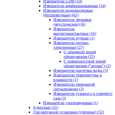
Извещатели GSM
(14)
Извещатели комбинированные
(14)
Извещатели радиоволновые
(беспроводные)
(61)
Извещатели звуковые
(акустические)
(6)
Извещатели
магнитоконтактные
(16)
Извещатели ручные
(1)
Извещатели оптико-
электронные
(27)
С объемной зоной
обнаружения
(25)
С поверхностной зоной
обнаружения ("штора")
(2)
Извещатели протечки воды
(3)
Извещатели температуры и
влажности
(1)
Извещатели тревожной
сигнализации
(3)
Извещатели угарного и горючего
газа
(3)
Извещатели ультразвуковые
(1)
Адресные
(21)
Для наружной установки (уличные)
(52)