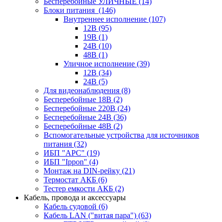
Бесперебойные УЛИЧНЫЕ
(14)
Блоки питания
(146)
Внутреннее исполнение
(107)
12В
(95)
19В
(1)
24В
(10)
48В
(1)
Уличное исполнение
(39)
12В
(34)
24В
(5)
Для видеонаблюдения
(8)
Бесперебойные 18В
(2)
Бесперебойные 220В
(24)
Бесперебойные 24В
(36)
Бесперебойные 48В
(2)
Вспомогательные устройства для источников
питания
(32)
ИБП "APC"
(19)
ИБП "Ippon"
(4)
Монтаж на DIN-рейку
(21)
Термостат АКБ
(6)
Тестер емкости АКБ
(2)
Кабель, провода и аксессуары
Кабель судовой
(6)
Кабель LAN ("витая пара")
(63)