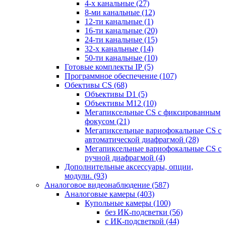
4-х канальные
(27)
8-ми канальные
(12)
12-ти канальные
(1)
16-ти канальные
(20)
24-ти канальные
(15)
32-х канальные
(14)
50-ти канальные
(10)
Готовые комплекты IP
(5)
Программное обеспечение
(107)
Обективы CS
(68)
Объективы D1
(5)
Объективы M12
(10)
Мегапиксельные CS c фиксированным
фокусом
(21)
Мегапиксельные вариофокальные CS c
автоматической диафрагмой
(28)
Мегапиксельные вариофокальные CS c
ручной диафрагмой
(4)
Дополнительные аксессуары, опции,
модули.
(93)
Аналоговое видеонаблюдение
(587)
Аналоговые камеры
(403)
Купольные камеры
(100)
без ИК-подсветки
(56)
с ИК-подсветкой
(44)