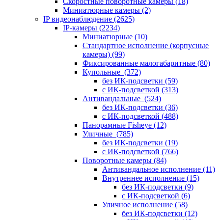
Скоростные поворотные камеры
(18)
Миниатюрные камеры
(2)
IP видеонаблюдение
(2625)
IP-камеры
(2234)
Миниатюрные
(10)
Стандартное исполнение (корпусные
камеры)
(99)
Фиксированные малогабаритные
(80)
Купольные
(372)
без ИК-подсветки
(59)
с ИК-подсветкой
(313)
Антивандальные
(524)
без ИК-подсветки
(36)
с ИК-подсветкой
(488)
Панорамные Fisheye
(12)
Уличные
(785)
без ИК-подсветки
(19)
с ИК-подсветкой
(766)
Поворотные камеры
(84)
Антивандальное исполнение
(11)
Внутреннее исполнение
(15)
без ИК-подсветки
(9)
с ИК-подсветкой
(6)
Уличное исполнение
(58)
без ИК-подсветки
(12)