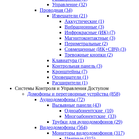
Управление
(32)
Проводная
(34)
Извещатели
(21)
Аккустические
(1)
Вибрационные
(3)
Инфрокрасные (ИК)
(7)
Магнитоконтактные
(3)
Периметральные
(2)
Совмещенные (ИК+СВЧ)
(3)
Тревожные кнопки
(2)
Клавиатура
(1)
Контрольная панель
(3)
Кронштейны
(7)
Оповещатели
(1)
Расширители
(1)
Системы Контроля и Управления Доступом
Домофоны и переговорные устрйства
(858)
Аудиодомофоны
(72)
Вызывные панели
(43)
Одноабонентские
(10)
Многоабонентские
(33)
Трубки для аудиодомофонов
(29)
Видеодомофоны
(564)
Мониторы видеодомофонов
(317)
Цветные
(315)