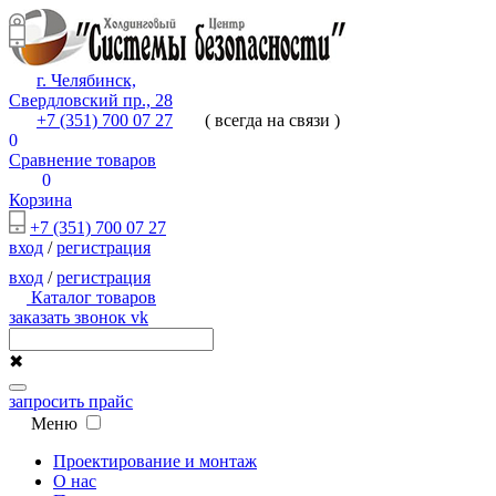
г. Челябинск,
Свердловский пр., 28
+7 (351) 700 07 27
( всегда на связи )
0
Сравнение товаров
0
Корзина
+7 (351) 700 07 27
вход
/
регистрация
вход
/
регистрация
Каталог товаров
заказать звонок
vk
✖
запросить прайс
Меню
Проектирование и монтаж
О нас