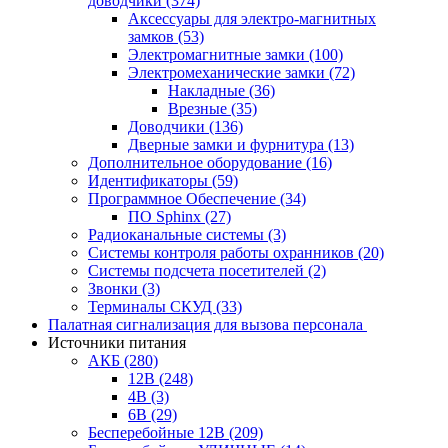
доводчики
(374)
Аксессуары для электро-магнитных
замков
(53)
Электромагнитные замки
(100)
Электромеханические замки
(72)
Накладные
(36)
Врезные
(35)
Доводчики
(136)
Дверные замки и фурнитура
(13)
Дополнительное оборудование
(16)
Идентификаторы
(59)
Программное Обеспечение
(34)
ПО Sphinx
(27)
Радиоканальные системы
(3)
Системы контроля работы охранников
(20)
Системы подсчета посетителей
(2)
Звонки
(3)
Терминалы СКУД
(33)
Палатная сигнализация для вызова персонала
Источники питания
АКБ
(280)
12В
(248)
4В
(3)
6В
(29)
Бесперебойные 12В
(209)