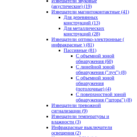
Извещатели звуковые
(акустические)
(19)
Извещатели магнитоконтактные
(41)
Для деревянных
конструкций
(13)
Для металлических
конструкций
(28)
Извещатели оптико-электронные (
инфракрасные )
(81)
Пассивные
(81)
С объемной зоной
обнаружения
(60)
С линейной зоной
обнаружения ("луч")
(8)
С объемной зоной
обнаружения
(потолочные)
(4)
С поверхностной зоной
обнаружения ("штора")
(8)
Извещатели тревожной
сигнализации
(9)
Извещатели температуры и
влажности
(3)
Инфракрасные выключатели
освещения
(2)