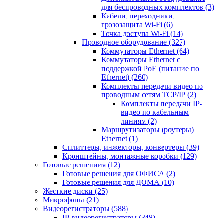
для беспроводных комплектов
(3)
Кабели, переходники,
грозозащита Wi-Fi
(6)
Точка доступа Wi-Fi
(14)
Проводное оборудование
(327)
Коммутаторы Ethernet
(64)
Коммутаторы Ethernet с
поддержкой PoE (питание по
Ethernet)
(260)
Комплекты передачи видео по
проводным сетям TCP/IP
(2)
Комплекты передачи IP-
видео по кабельным
линиям
(2)
Маршрутизаторы (роутеры)
Ethernet
(1)
Сплиттеры, инжекторы, конвертеры
(39)
Кронштейны, монтажные коробки
(129)
Готовые решениия
(12)
Готовые решения для ОФИСА
(2)
Готовые решения для ДОМА
(10)
Жесткие диски
(25)
Микрофоны
(21)
Видеорегистраторы
(588)
IP-видеорегистраторы
(348)