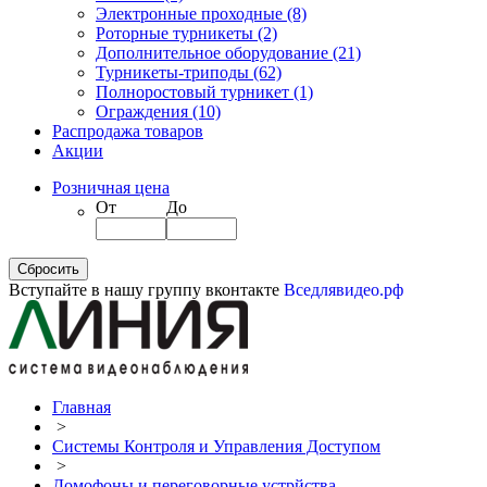
Электронные проходные
(8)
Роторные турникеты
(2)
Дополнительное оборудование
(21)
Турникеты-триподы
(62)
Полноростовый турникет
(1)
Ограждения
(10)
Распродажа товаров
Акции
Розничная цена
От
До
Вступайте в нашу группу вконтакте
Вседлявидео.рф
Главная
>
Системы Контроля и Управления Доступом
>
Домофоны и переговорные устрйства