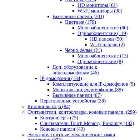
HD мониторы
(61)
WI-FI мониторы
(38)
Вызывные панели
(201)
Цветные
(179)
Многоабоненсткие
(60)
Одноабонентские
(119)
HD панели
(50)
Wi-Fi панели
(2)
Черно-белые
(21)
Многоабонентские
(13)
Одноабонентские
(8)
Доп. оборудование к
видеодомофонам
(46)
IP-домофония
(184)
Комплектующие для IP-домофонов
(9)
Мониторы видеодомофонов
(88)
Вызывные панели
(87)
Переговорные устройства
(38)
Кнопки выхода
(84)
Считыватели, контроллеры, кодовые панели.
(299)
Контроллеры
(75)
Считыватели Touch Memory, Proximity
(182)
Кодовые панели
(40)
Электромагнитные, механические замки,