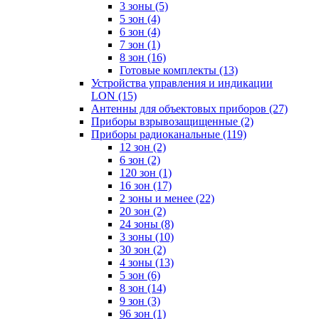
3 зоны
(5)
5 зон
(4)
6 зон
(4)
7 зон
(1)
8 зон
(16)
Готовые комплекты
(13)
Устройства управления и индикации
LON
(15)
Антенны для объектовых приборов
(27)
Приборы взрывозащищенные
(2)
Приборы радиоканальные
(119)
12 зон
(2)
6 зон
(2)
120 зон
(1)
16 зон
(17)
2 зоны и менее
(22)
20 зон
(2)
24 зоны
(8)
3 зоны
(10)
30 зон
(2)
4 зоны
(13)
5 зон
(6)
8 зон
(14)
9 зон
(3)
96 зон
(1)