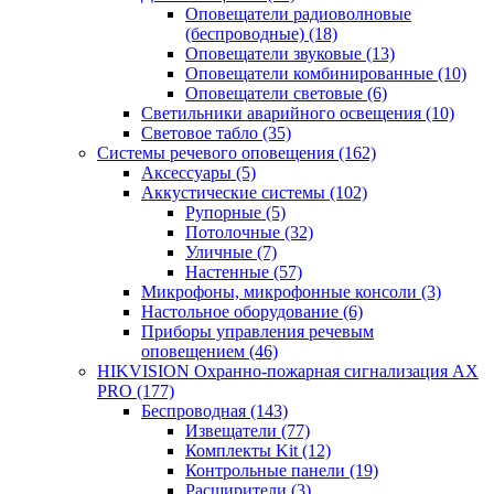
Оповещатели радиоволновые
(беспроводные)
(18)
Оповещатели звуковые
(13)
Оповещатели комбинированные
(10)
Оповещатели световые
(6)
Светильники аварийного освещения
(10)
Световое табло
(35)
Системы речевого оповещения
(162)
Аксессуары
(5)
Аккустические системы
(102)
Рупорные
(5)
Потолочные
(32)
Уличные
(7)
Настенные
(57)
Микрофоны, микрофонные консоли
(3)
Настольное оборудование
(6)
Приборы управления речевым
оповещением
(46)
HIKVISION Охранно-пожарная сигнализация AX
PRO
(177)
Беспроводная
(143)
Извещатели
(77)
Комплекты Kit
(12)
Контрольные панели
(19)
Расширители
(3)