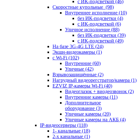
с ИК-подсветкой
(46)
Скоростные купольные
(98)
Внутреннее исполнение
(10)
без ИК-подсветки
(4)
с ИК-подсветкой
(6)
Уличное исполнение
(88)
без ИК-подсветки
(39)
с ИК-подсветкой
(49)
На базе 3G-4G LTE
(24)
Экшн-видеокамеры
(1)
с Wi-Fi
(102)
Внутренние
(60)
Уличные
(42)
Взрывозащищённые
(2)
Нагрудный видеорегстратор/камера
(1)
EZVIZ IP-камеры Wi-Fi
(40)
Видеоглазок + виодеозвонок
(2)
Внутренние камеры
(11)
Дополнительное
оборудование
(3)
Уличные камеры
(20)
Уличные камеры на АКБ
(4)
IP-видеосерверы
(118)
1- канальные
(18)
2-х канальные
(1)