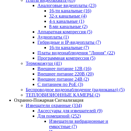
Платы видеозахвата
(63)
Аналоговые видеоплаты
(23)
16-ти канальные
(16)
32-х канальные
(4)
4-х канальные
(1)
8-ми канальные
(2)
Аппаратная компрессия
(5)
Аудиоплаты
(1)
Гибридные и IP-видеоплаты
(7)
16-ти канальные
(7)
Платы видеонаблюдения "Линия"
(22)
Программная компрессия
(5)
Термокожухи
(41)
Внешнее питание 12В
(16)
Внешнее питание 220В
(20)
Внешнее питание 24В
(2)
С питанием по PoE
(3)
Беспроводное видеонаблюдение (радиоканал)
(5)
ТЕПЛОВИЗИОННЫЕ КАМЕРЫ
(2)
Охранно-Пожарная Сигнализация
Извещатели охранные
(334)
Аксессуары для извещателей
(9)
Для помещений
(252)
Извещатели вибрационные и
емкостные
(7)