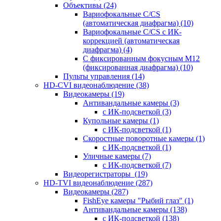
Объективы
(24)
Вариофокальные C/CS
(автоматическая диафрагма)
(10)
Вариофокальные C/CS с ИК-
коррекцией (автоматическая
диафрагма)
(4)
С фиксированным фокусным М12
(фиксированная диафрагма)
(10)
Пульты управления
(14)
HD-CVI видеонаблюдение
(38)
Видеокамеры
(19)
Антивандальные камеры
(3)
с ИК-подсветкой
(3)
Купольные камеры
(1)
с ИК-подсветкой
(1)
Скоростные поворотные камеры
(1)
с ИК-подсветкой
(1)
Уличные камеры
(7)
с ИК-подсветкой
(7)
Видеорегистраторы
(19)
HD-TVI видеонаблюдение
(287)
Видеокамеры
(287)
FishEye камеры "Рыбий глаз"
(1)
Антивандальные камеры
(138)
с ИК-подсветкой
(138)