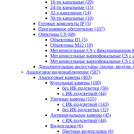
16-ти канальные
(20)
24-ти канальные
(15)
32-х канальные
(14)
50-ти канальные
(10)
Готовые комплекты IP
(5)
Программное обеспечение
(107)
Обективы CS
(68)
Объективы D1
(5)
Объективы M12
(10)
Мегапиксельные CS c фиксированным 
Мегапиксельные вариофокальные CS c 
Мегапиксельные вариофокальные CS c 
Дополнительные аксессуары, опции, модули.
Аналоговое видеонаблюдение
(587)
Аналоговые камеры
(403)
Купольные камеры
(100)
без ИК-подсветки
(56)
с ИК-подсветкой
(44)
Уличные камеры
(155)
с ИК-подсветкой
(143)
без ИК-подсветки
(12)
Антивандальные камеры
(45)
с ИК-подсветкой
(44)
Видеоглазки
(6)
Цветные видеоглазки
(6)