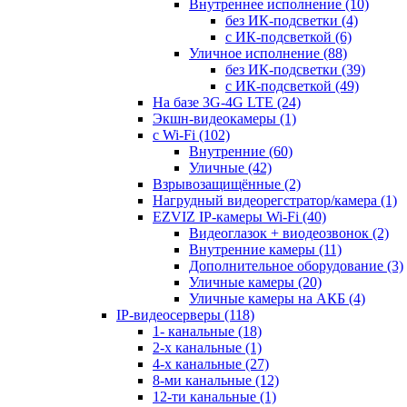
Внутреннее исполнение
(10)
без ИК-подсветки
(4)
с ИК-подсветкой
(6)
Уличное исполнение
(88)
без ИК-подсветки
(39)
с ИК-подсветкой
(49)
На базе 3G-4G LTE
(24)
Экшн-видеокамеры
(1)
с Wi-Fi
(102)
Внутренние
(60)
Уличные
(42)
Взрывозащищённые
(2)
Нагрудный видеорегстратор/камера
(1)
EZVIZ IP-камеры Wi-Fi
(40)
Видеоглазок + виодеозвонок
(2)
Внутренние камеры
(11)
Дополнительное оборудование
(3)
Уличные камеры
(20)
Уличные камеры на АКБ
(4)
IP-видеосерверы
(118)
1- канальные
(18)
2-х канальные
(1)
4-х канальные
(27)
8-ми канальные
(12)
12-ти канальные
(1)