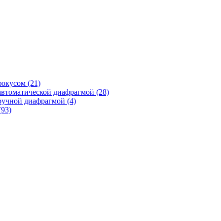
фокусом
(21)
автоматической диафрагмой
(28)
ручной диафрагмой
(4)
(93)