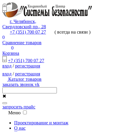
г. Челябинск,
Свердловский пр., 28
+7 (351) 700 07 27
( всегда на связи )
0
Сравнение товаров
0
Корзина
+7 (351) 700 07 27
вход
/
регистрация
вход
/
регистрация
Каталог товаров
заказать звонок
vk
✖
запросить прайс
Меню
Проектирование и монтаж
О нас