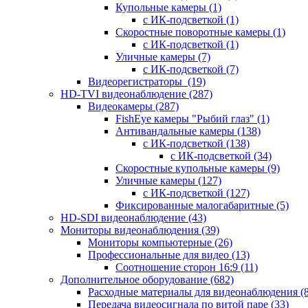
Купольные камеры
(1)
с ИК-подсветкой
(1)
Скоростные поворотные камеры
(1)
с ИК-подсветкой
(1)
Уличные камеры
(7)
с ИК-подсветкой
(7)
Видеорегистраторы
(19)
HD-TVI видеонаблюдение
(287)
Видеокамеры
(287)
FishEye камеры "Рыбий глаз"
(1)
Антивандальные камеры
(138)
с ИК-подсветкой
(138)
с ИК-подсветкой
(34)
Скоростные купольные камеры
(9)
Уличные камеры
(127)
с ИК-подсветкой
(127)
Фиксированные малогабаритные
(5)
HD-SDI видеонаблюдение
(43)
Мониторы видеонаблюдения
(39)
Мониторы компьютерные
(26)
Профессиональные для видео
(13)
Соотношение сторон 16:9
(11)
Дополнительное оборудование
(682)
Расходные материалы для видеонаблюдения
(
Передача видеосигнала по витой паре
(33)