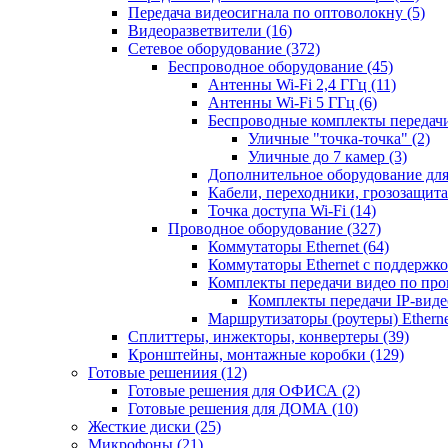
Передача видеосигнала по оптоволокну
(5)
Видеоразветвители
(16)
Сетевое оборудование
(372)
Беспроводное оборудование
(45)
Антенны Wi-Fi 2,4 ГГц
(11)
Антенны Wi-Fi 5 ГГц
(6)
Беспроводные комплекты передачи
Уличные "точка-точка"
(2)
Уличные до 7 камер
(3)
Дополнительное оборудование дл
Кабели, переходники, грозозащита
Точка доступа Wi-Fi
(14)
Проводное оборудование
(327)
Коммутаторы Ethernet
(64)
Коммутаторы Ethernet с поддержко
Комплекты передачи видео по пр
Комплекты передачи IP-вид
Маршрутизаторы (роутеры) Ethern
Сплиттеры, инжекторы, конвертеры
(39)
Кронштейны, монтажные коробки
(129)
Готовые решениия
(12)
Готовые решения для ОФИСА
(2)
Готовые решения для ДОМА
(10)
Жесткие диски
(25)
Микрофоны
(21)