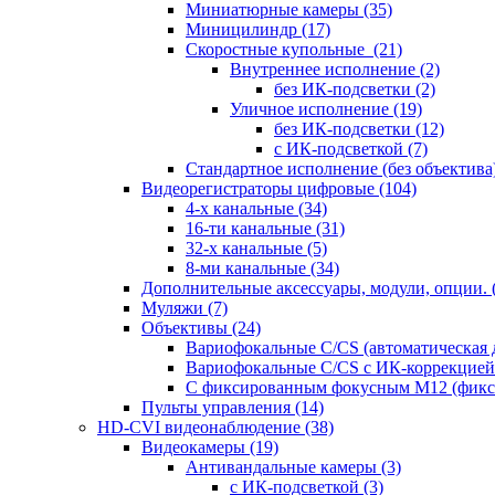
Миниатюрные камеры
(35)
Миницилиндр
(17)
Скоростные купольные
(21)
Внутреннее исполнение
(2)
без ИК-подсветки
(2)
Уличное исполнение
(19)
без ИК-подсветки
(12)
с ИК-подсветкой
(7)
Стандартное исполнение (без объектива
Видеорегистраторы цифровые
(104)
4-х канальные
(34)
16-ти канальные
(31)
32-х канальные
(5)
8-ми канальные
(34)
Дополнительные аксессуары, модули, опции.
Муляжи
(7)
Объективы
(24)
Вариофокальные C/CS (автоматическая
Вариофокальные C/CS с ИК-коррекцией 
С фиксированным фокусным М12 (фикс
Пульты управления
(14)
HD-CVI видеонаблюдение
(38)
Видеокамеры
(19)
Антивандальные камеры
(3)
с ИК-подсветкой
(3)