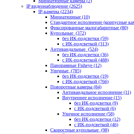
Миниатюрные камеры
(2)
IP видеонаблюдение
(2625)
IP-камеры
(2234)
Миниатюрные
(10)
Стандартное исполнение (корпусные к
Фиксированные малогабаритные
(80)
Купольные
(372)
без ИК-подсветки
(59)
с ИК-подсветкой
(313)
Антивандальные
(524)
без ИК-подсветки
(36)
с ИК-подсветкой
(488)
Панорамные Fisheye
(12)
Уличные
(785)
без ИК-подсветки
(19)
с ИК-подсветкой
(766)
Поворотные камеры
(84)
Антивандальное исполнение
(11)
Внутреннее исполнение
(15)
без ИК-подсветки
(9)
с ИК-подсветкой
(6)
Уличное исполнение
(58)
без ИК-подсветки
(12)
с ИК-подсветкой
(46)
Скоростные купольные
(98)