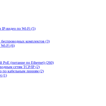
 IP-видео по Wi-Fi
(5)
я беспроводных комплектов
(3)
 Wi-Fi
(6)
й PoE (питание по Ethernet)
(260)
оводным сетям TCP/IP
(2)
ео по кабельным линиям
(2)
et
(1)