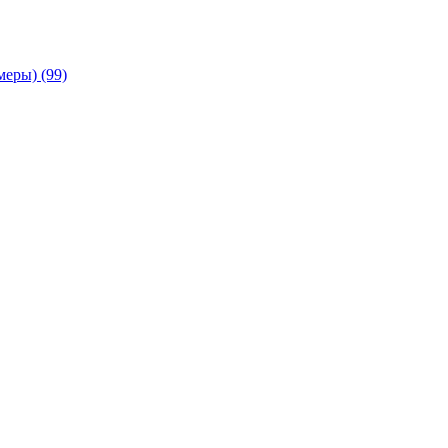
амеры)
(99)