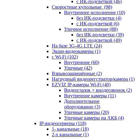
с ИК-подсветкой
(46)
Скоростные купольные
(98)
Внутреннее исполнение
(10)
без ИК-подсветки
(4)
с ИК-подсветкой
(6)
Уличное исполнение
(88)
без ИК-подсветки
(39)
с ИК-подсветкой
(49)
На базе 3G-4G LTE
(24)
Экшн-видеокамеры
(1)
с Wi-Fi
(102)
Внутренние
(60)
Уличные
(42)
Взрывозащищённые
(2)
Нагрудный видеорегстратор/камера
(1)
EZVIZ IP-камеры Wi-Fi
(40)
Видеоглазок + виодеозвонок
(2)
Внутренние камеры
(11)
Дополнительное
оборудование
(3)
Уличные камеры
(20)
Уличные камеры на АКБ
(4)
IP-видеосерверы
(118)
1- канальные
(18)
2-х канальные
(1)