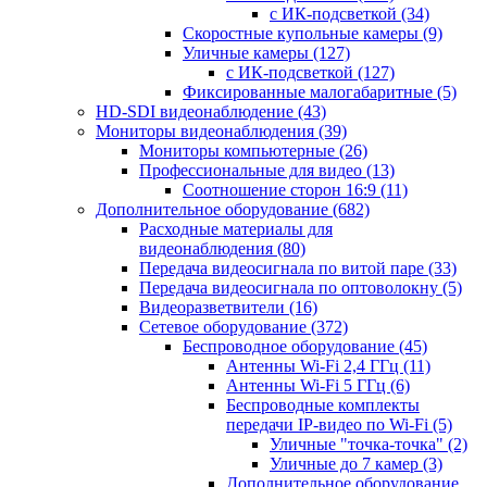
с ИК-подсветкой
(34)
Скоростные купольные камеры
(9)
Уличные камеры
(127)
с ИК-подсветкой
(127)
Фиксированные малогабаритные
(5)
HD-SDI видеонаблюдение
(43)
Мониторы видеонаблюдения
(39)
Мониторы компьютерные
(26)
Профессиональные для видео
(13)
Соотношение сторон 16:9
(11)
Дополнительное оборудование
(682)
Расходные материалы для
видеонаблюдения
(80)
Передача видеосигнала по витой паре
(33)
Передача видеосигнала по оптоволокну
(5)
Видеоразветвители
(16)
Сетевое оборудование
(372)
Беспроводное оборудование
(45)
Антенны Wi-Fi 2,4 ГГц
(11)
Антенны Wi-Fi 5 ГГц
(6)
Беспроводные комплекты
передачи IP-видео по Wi-Fi
(5)
Уличные "точка-точка"
(2)
Уличные до 7 камер
(3)
Дополнительное оборудование