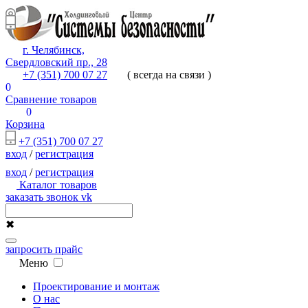
г. Челябинск,
Свердловский пр., 28
+7 (351) 700 07 27
( всегда на связи )
0
Сравнение товаров
0
Корзина
+7 (351) 700 07 27
вход
/
регистрация
вход
/
регистрация
Каталог товаров
заказать звонок
vk
✖
запросить прайс
Меню
Проектирование и монтаж
О нас