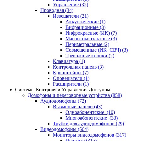
Управление
(32)
Проводная
(34)
Извещатели
(21)
Аккустические
(1)
Вибрационные
(3)
Инфрокрасные (ИК)
(7)
Магнитоконтактные
(3)
Периметральные
(2)
Совмещенные (ИК+СВЧ)
(3)
Тревожные кнопки
(2)
Клавиатура
(1)
Контрольная панель
(3)
Кронштейны
(7)
Оповещатели
(1)
Расширители
(1)
Системы Контроля и Управления Доступом
Домофоны и переговорные устрйства
(858)
Аудиодомофоны
(72)
Вызывные панели
(43)
Одноабонентские
(10)
Многоабонентские
(33)
Трубки для аудиодомофонов
(29)
Видеодомофоны
(564)
Мониторы видеодомофонов
(317)
Цветные
(315)