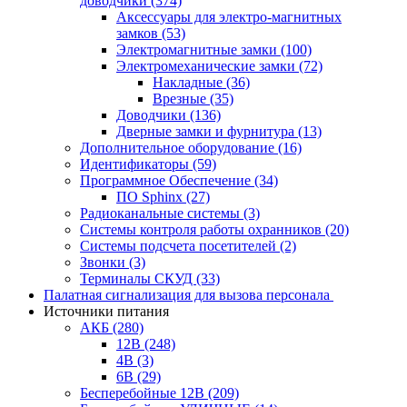
доводчики
(374)
Аксессуары для электро-магнитных
замков
(53)
Электромагнитные замки
(100)
Электромеханические замки
(72)
Накладные
(36)
Врезные
(35)
Доводчики
(136)
Дверные замки и фурнитура
(13)
Дополнительное оборудование
(16)
Идентификаторы
(59)
Программное Обеспечение
(34)
ПО Sphinx
(27)
Радиоканальные системы
(3)
Системы контроля работы охранников
(20)
Системы подсчета посетителей
(2)
Звонки
(3)
Терминалы СКУД
(33)
Палатная сигнализация для вызова персонала
Источники питания
АКБ
(280)
12В
(248)
4В
(3)
6В
(29)
Бесперебойные 12В
(209)