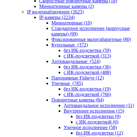
Скоростные поворотные камеры
(18)
Миниатюрные камеры
(2)
IP видеонаблюдение
(2625)
IP-камеры
(2234)
Миниатюрные
(10)
Стандартное исполнение (корпусные
камеры)
(99)
Фиксированные малогабаритные
(80)
Купольные
(372)
без ИК-подсветки
(59)
с ИК-подсветкой
(313)
Антивандальные
(524)
без ИК-подсветки
(36)
с ИК-подсветкой
(488)
Панорамные Fisheye
(12)
Уличные
(785)
без ИК-подсветки
(19)
с ИК-подсветкой
(766)
Поворотные камеры
(84)
Антивандальное исполнение
(11)
Внутреннее исполнение
(15)
без ИК-подсветки
(9)
с ИК-подсветкой
(6)
Уличное исполнение
(58)
без ИК-подсветки
(12)