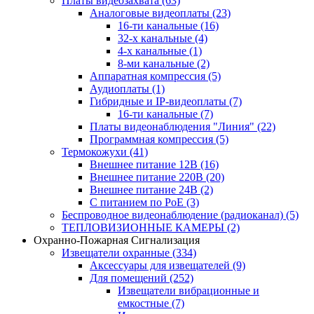
Платы видеозахвата
(63)
Аналоговые видеоплаты
(23)
16-ти канальные
(16)
32-х канальные
(4)
4-х канальные
(1)
8-ми канальные
(2)
Аппаратная компрессия
(5)
Аудиоплаты
(1)
Гибридные и IP-видеоплаты
(7)
16-ти канальные
(7)
Платы видеонаблюдения "Линия"
(22)
Программная компрессия
(5)
Термокожухи
(41)
Внешнее питание 12В
(16)
Внешнее питание 220В
(20)
Внешнее питание 24В
(2)
С питанием по PoE
(3)
Беспроводное видеонаблюдение (радиоканал)
(5)
ТЕПЛОВИЗИОННЫЕ КАМЕРЫ
(2)
Охранно-Пожарная Сигнализация
Извещатели охранные
(334)
Аксессуары для извещателей
(9)
Для помещений
(252)
Извещатели вибрационные и
емкостные
(7)