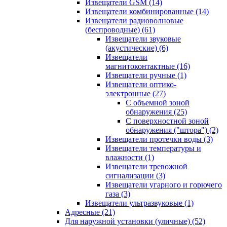
Извещатели GSM
(14)
Извещатели комбинированные
(14)
Извещатели радиоволновые
(беспроводные)
(61)
Извещатели звуковые
(акустические)
(6)
Извещатели
магнитоконтактные
(16)
Извещатели ручные
(1)
Извещатели оптико-
электронные
(27)
С объемной зоной
обнаружения
(25)
С поверхностной зоной
обнаружения ("штора")
(2)
Извещатели протечки воды
(3)
Извещатели температуры и
влажности
(1)
Извещатели тревожной
сигнализации
(3)
Извещатели угарного и горючего
газа
(3)
Извещатели ультразвуковые
(1)
Адресные
(21)
Для наружной установки (уличные)
(52)