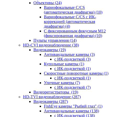
Объективы
(24)
Вариофокальные C/CS
(автоматическая диафрагма)
(10)
Вариофокальные C/CS с ИК-
коррекцией (автоматическая
диафрагма)
(4)
С фиксированным фокусным М12
(фиксированная диафрагма)
(10)
Пульты управления
(14)
HD-CVI видеонаблюдение
(38)
Видеокамеры
(19)
Антивандальные камеры
(3)
с ИК-подсветкой
(3)
Купольные камеры
(1)
с ИК-подсветкой
(1)
Скоростные поворотные камеры
(1)
с ИК-подсветкой
(1)
Уличные камеры
(7)
с ИК-подсветкой
(7)
Видеорегистраторы
(19)
HD-TVI видеонаблюдение
(287)
Видеокамеры
(287)
FishEye камеры "Рыбий глаз"
(1)
Антивандальные камеры
(138)
с ИК-подсветкой
(138)