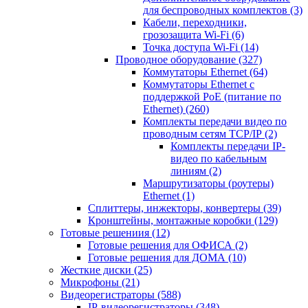
для беспроводных комплектов
(3)
Кабели, переходники,
грозозащита Wi-Fi
(6)
Точка доступа Wi-Fi
(14)
Проводное оборудование
(327)
Коммутаторы Ethernet
(64)
Коммутаторы Ethernet с
поддержкой PoE (питание по
Ethernet)
(260)
Комплекты передачи видео по
проводным сетям TCP/IP
(2)
Комплекты передачи IP-
видео по кабельным
линиям
(2)
Маршрутизаторы (роутеры)
Ethernet
(1)
Сплиттеры, инжекторы, конвертеры
(39)
Кронштейны, монтажные коробки
(129)
Готовые решениия
(12)
Готовые решения для ОФИСА
(2)
Готовые решения для ДОМА
(10)
Жесткие диски
(25)
Микрофоны
(21)
Видеорегистраторы
(588)
IP-видеорегистраторы
(348)