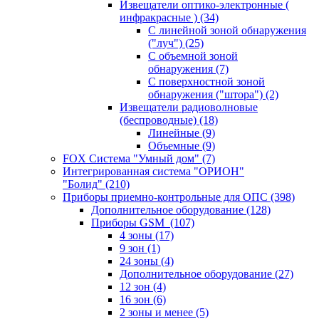
Извещатели оптико-электронные (
инфракрасные )
(34)
С линейной зоной обнаружения
("луч")
(25)
С объемной зоной
обнаружения
(7)
С поверхностной зоной
обнаружения ("штора")
(2)
Извещатели радиоволновые
(беспроводные)
(18)
Линейные
(9)
Объемные
(9)
FOX Система "Умный дом"
(7)
Интегрированная система "ОРИОН"
"Болид"
(210)
Приборы приемно-контрольные для ОПС
(398)
Дополнительное оборудование
(128)
Приборы GSM
(107)
4 зоны
(17)
9 зон
(1)
24 зоны
(4)
Дополнительное оборудование
(27)
12 зон
(4)
16 зон
(6)
2 зоны и менее
(5)