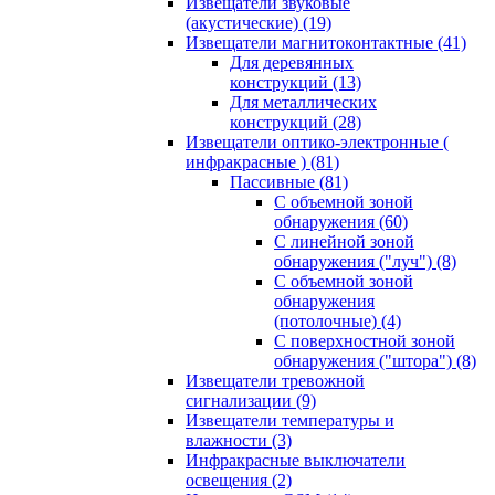
Извещатели звуковые
(акустические)
(19)
Извещатели магнитоконтактные
(41)
Для деревянных
конструкций
(13)
Для металлических
конструкций
(28)
Извещатели оптико-электронные (
инфракрасные )
(81)
Пассивные
(81)
С объемной зоной
обнаружения
(60)
С линейной зоной
обнаружения ("луч")
(8)
С объемной зоной
обнаружения
(потолочные)
(4)
С поверхностной зоной
обнаружения ("штора")
(8)
Извещатели тревожной
сигнализации
(9)
Извещатели температуры и
влажности
(3)
Инфракрасные выключатели
освещения
(2)