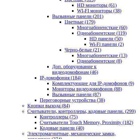
HD мониторы
(61)
WI-FI мониторы
(38)
Вызывные панели
(201)
Цветные
(179)
Многоабоненсткие
(60)
Одноабонентские
(119)
HD панели
(50)
Wi-Fi панели
(2)
Черно-белые
(21)
Многоабонентские
(13)
Одноабонентские
(8)
Доп. оборудование к
видеодомофонам
(46)
IP-домофония
(184)
Комплектующие для IP-домофонов
(9)
Мониторы видеодомофонов
(88)
Вызывные панели
(87)
Переговорные устройства
(38)
Кнопки выхода
(84)
Считыватели, контроллеры, кодовые панели.
(299)
Контроллеры
(75)
Считыватели Touch Memory, Proximity
(182)
Кодовые панели
(40)
Электромагнитные, механические замки,