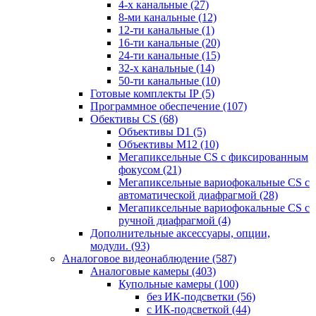
4-х канальные
(27)
8-ми канальные
(12)
12-ти канальные
(1)
16-ти канальные
(20)
24-ти канальные
(15)
32-х канальные
(14)
50-ти канальные
(10)
Готовые комплекты IP
(5)
Программное обеспечение
(107)
Обективы CS
(68)
Объективы D1
(5)
Объективы M12
(10)
Мегапиксельные CS c фиксированным
фокусом
(21)
Мегапиксельные вариофокальные CS c
автоматической диафрагмой
(28)
Мегапиксельные вариофокальные CS c
ручной диафрагмой
(4)
Дополнительные аксессуары, опции,
модули.
(93)
Аналоговое видеонаблюдение
(587)
Аналоговые камеры
(403)
Купольные камеры
(100)
без ИК-подсветки
(56)
с ИК-подсветкой
(44)