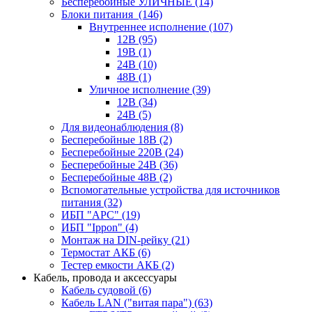
Бесперебойные УЛИЧНЫЕ
(14)
Блоки питания
(146)
Внутреннее исполнение
(107)
12В
(95)
19В
(1)
24В
(10)
48В
(1)
Уличное исполнение
(39)
12В
(34)
24В
(5)
Для видеонаблюдения
(8)
Бесперебойные 18В
(2)
Бесперебойные 220В
(24)
Бесперебойные 24В
(36)
Бесперебойные 48В
(2)
Вспомогательные устройства для источников
питания
(32)
ИБП "APC"
(19)
ИБП "Ippon"
(4)
Монтаж на DIN-рейку
(21)
Термостат АКБ
(6)
Тестер емкости АКБ
(2)
Кабель, провода и аксессуары
Кабель судовой
(6)
Кабель LAN ("витая пара")
(63)