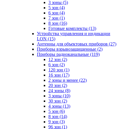
3 зоны
(5)
5 зон
(4)
6 зон
(4)
7 зон
(1)
8 зон
(16)
Готовые комплекты
(13)
Устройства управления и индикации
LON
(15)
Антенны для объектовых приборов
(27)
Приборы взрывозащищенные
(2)
Приборы радиоканальные
(119)
12 зон
(2)
6 зон
(2)
120 зон
(1)
16 зон
(17)
2 зоны и менее
(22)
20 зон
(2)
24 зоны
(8)
3 зоны
(10)
30 зон
(2)
4 зоны
(13)
5 зон
(6)
8 зон
(14)
9 зон
(3)
96 зон
(1)