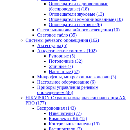
Оповещатели радиоволновые
(беспроводные)
(18)
Оповещатели звуковые
(13)
Оповещатели комбинированные
(10)
Оповещатели световые
(6)
Светильники аварийного освещения
(10)
Световое табло
(35)
Системы речевого оповещения
(162)
Аксессуары
(5)
Аккустические системы
(102)
Рупорные
(5)
Потолочные
(32)
Уличные
(7)
Настенные
(57)
Микрофоны, микрофонные консоли
(3)
Настольное оборудование
(6)
Приборы управления речевым
оповещением
(46)
HIKVISION Охранно-пожарная сигнализация AX
PRO
(177)
Беспроводная
(143)
Извещатели
(77)
Комплекты Kit
(12)
Контрольные панели
(19)
Расширители
(3)