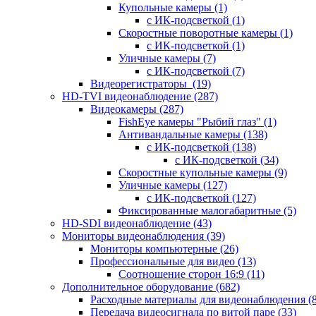
Купольные камеры
(1)
с ИК-подсветкой
(1)
Скоростные поворотные камеры
(1)
с ИК-подсветкой
(1)
Уличные камеры
(7)
с ИК-подсветкой
(7)
Видеорегистраторы
(19)
HD-TVI видеонаблюдение
(287)
Видеокамеры
(287)
FishEye камеры "Рыбий глаз"
(1)
Антивандальные камеры
(138)
с ИК-подсветкой
(138)
с ИК-подсветкой
(34)
Скоростные купольные камеры
(9)
Уличные камеры
(127)
с ИК-подсветкой
(127)
Фиксированные малогабаритные
(5)
HD-SDI видеонаблюдение
(43)
Мониторы видеонаблюдения
(39)
Мониторы компьютерные
(26)
Профессиональные для видео
(13)
Соотношение сторон 16:9
(11)
Дополнительное оборудование
(682)
Расходные материалы для видеонаблюдения
(
Передача видеосигнала по витой паре
(33)