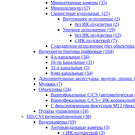
Миниатюрные камеры
(35)
Миницилиндр
(17)
Скоростные купольные
(21)
Внутреннее исполнение
(2)
без ИК-подсветки
(2)
Уличное исполнение
(19)
без ИК-подсветки
(12)
с ИК-подсветкой
(7)
Стандартное исполнение (без объектива
Видеорегистраторы цифровые
(104)
4-х канальные
(34)
16-ти канальные
(31)
32-х канальные
(5)
8-ми канальные
(34)
Дополнительные аксессуары, модули, опции.
Муляжи
(7)
Объективы
(24)
Вариофокальные C/CS (автоматическая
Вариофокальные C/CS с ИК-коррекцией 
С фиксированным фокусным М12 (фикс
Пульты управления
(14)
HD-CVI видеонаблюдение
(38)
Видеокамеры
(19)
Антивандальные камеры
(3)
с ИК-подсветкой
(3)