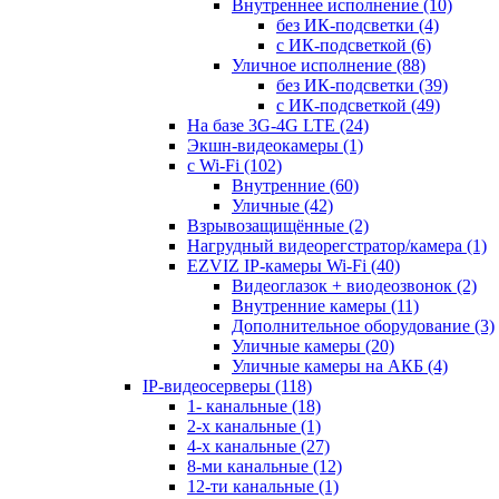
Внутреннее исполнение
(10)
без ИК-подсветки
(4)
с ИК-подсветкой
(6)
Уличное исполнение
(88)
без ИК-подсветки
(39)
с ИК-подсветкой
(49)
На базе 3G-4G LTE
(24)
Экшн-видеокамеры
(1)
с Wi-Fi
(102)
Внутренние
(60)
Уличные
(42)
Взрывозащищённые
(2)
Нагрудный видеорегстратор/камера
(1)
EZVIZ IP-камеры Wi-Fi
(40)
Видеоглазок + виодеозвонок
(2)
Внутренние камеры
(11)
Дополнительное оборудование
(3)
Уличные камеры
(20)
Уличные камеры на АКБ
(4)
IP-видеосерверы
(118)
1- канальные
(18)
2-х канальные
(1)
4-х канальные
(27)
8-ми канальные
(12)
12-ти канальные
(1)