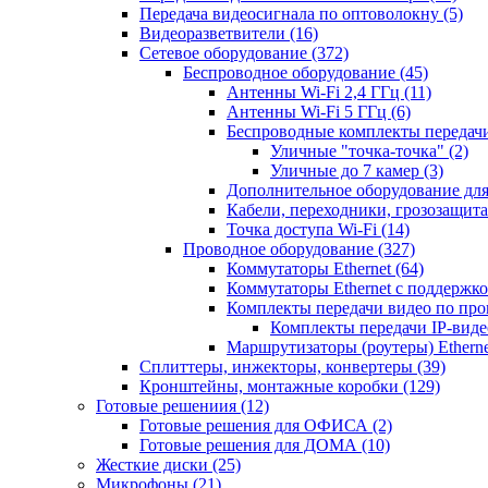
Передача видеосигнала по оптоволокну
(5)
Видеоразветвители
(16)
Сетевое оборудование
(372)
Беспроводное оборудование
(45)
Антенны Wi-Fi 2,4 ГГц
(11)
Антенны Wi-Fi 5 ГГц
(6)
Беспроводные комплекты передачи
Уличные "точка-точка"
(2)
Уличные до 7 камер
(3)
Дополнительное оборудование дл
Кабели, переходники, грозозащита
Точка доступа Wi-Fi
(14)
Проводное оборудование
(327)
Коммутаторы Ethernet
(64)
Коммутаторы Ethernet с поддержко
Комплекты передачи видео по пр
Комплекты передачи IP-вид
Маршрутизаторы (роутеры) Ethern
Сплиттеры, инжекторы, конвертеры
(39)
Кронштейны, монтажные коробки
(129)
Готовые решениия
(12)
Готовые решения для ОФИСА
(2)
Готовые решения для ДОМА
(10)
Жесткие диски
(25)
Микрофоны
(21)