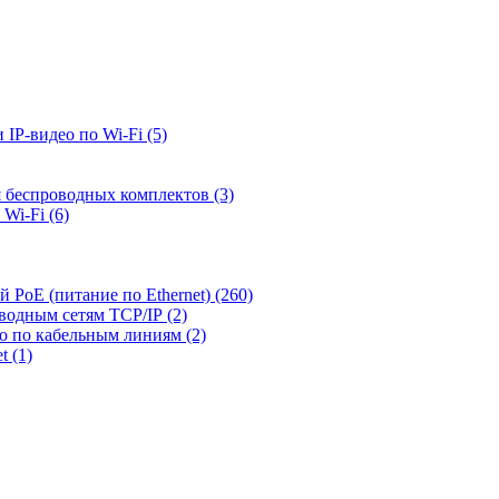
 IP-видео по Wi-Fi
(5)
я беспроводных комплектов
(3)
 Wi-Fi
(6)
й PoE (питание по Ethernet)
(260)
оводным сетям TCP/IP
(2)
ео по кабельным линиям
(2)
et
(1)