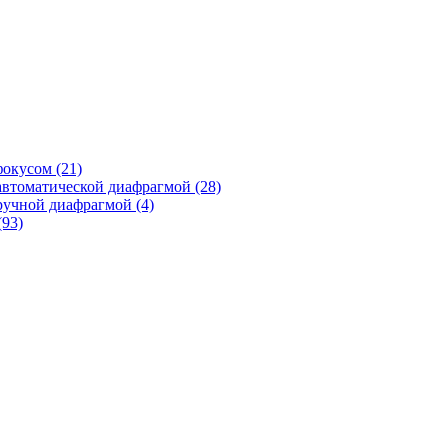
фокусом
(21)
автоматической диафрагмой
(28)
ручной диафрагмой
(4)
(93)