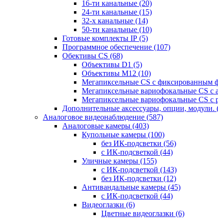
16-ти канальные
(20)
24-ти канальные
(15)
32-х канальные
(14)
50-ти канальные
(10)
Готовые комплекты IP
(5)
Программное обеспечение
(107)
Обективы CS
(68)
Объективы D1
(5)
Объективы M12
(10)
Мегапиксельные CS c фиксированным 
Мегапиксельные вариофокальные CS c 
Мегапиксельные вариофокальные CS c 
Дополнительные аксессуары, опции, модули.
Аналоговое видеонаблюдение
(587)
Аналоговые камеры
(403)
Купольные камеры
(100)
без ИК-подсветки
(56)
с ИК-подсветкой
(44)
Уличные камеры
(155)
с ИК-подсветкой
(143)
без ИК-подсветки
(12)
Антивандальные камеры
(45)
с ИК-подсветкой
(44)
Видеоглазки
(6)
Цветные видеоглазки
(6)