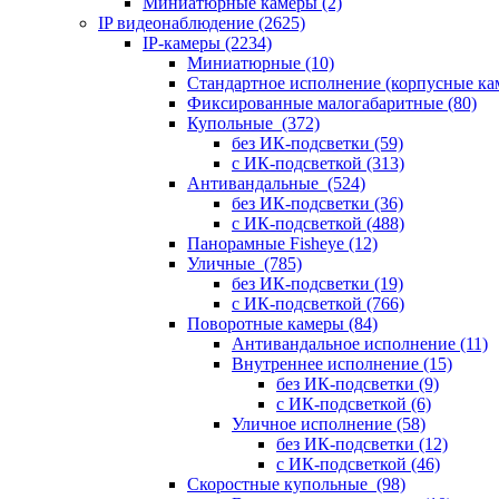
Миниатюрные камеры
(2)
IP видеонаблюдение
(2625)
IP-камеры
(2234)
Миниатюрные
(10)
Стандартное исполнение (корпусные к
Фиксированные малогабаритные
(80)
Купольные
(372)
без ИК-подсветки
(59)
с ИК-подсветкой
(313)
Антивандальные
(524)
без ИК-подсветки
(36)
с ИК-подсветкой
(488)
Панорамные Fisheye
(12)
Уличные
(785)
без ИК-подсветки
(19)
с ИК-подсветкой
(766)
Поворотные камеры
(84)
Антивандальное исполнение
(11)
Внутреннее исполнение
(15)
без ИК-подсветки
(9)
с ИК-подсветкой
(6)
Уличное исполнение
(58)
без ИК-подсветки
(12)
с ИК-подсветкой
(46)
Скоростные купольные
(98)