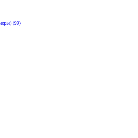
амеры)
(99)