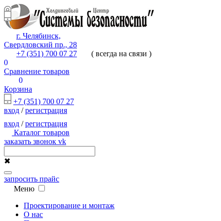
г. Челябинск,
Свердловский пр., 28
+7 (351) 700 07 27
( всегда на связи )
0
Сравнение товаров
0
Корзина
+7 (351) 700 07 27
вход
/
регистрация
вход
/
регистрация
Каталог товаров
заказать звонок
vk
✖
запросить прайс
Меню
Проектирование и монтаж
О нас